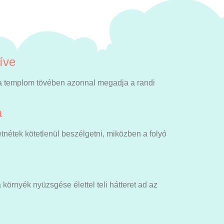
íve
gy a templom tövében azonnal megadja a randi
a
tnétek kötetlenül beszélgetni, miközben a folyó
 a környék nyüzsgése élettel teli hátteret ad az