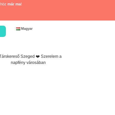
khöz
már ma
!
Magyar