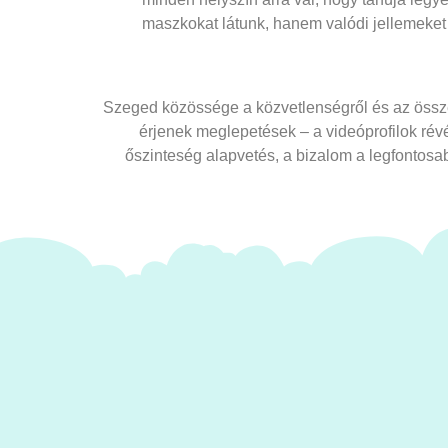
maszkokat látunk, hanem valódi jellemeke
Szeged közössége a közvetlenségről és az össze
érjenek meglepetések – a videóprofilok rév
őszinteség alapvetés, a bizalom a legfontosab