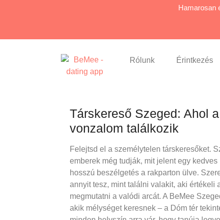
Hamarosan é
Rólunk
Érintkezés
Társkereső Szeged: Ahol a T
vonzalom találkozik
Felejtsd el a személytelen társkeresőket. 
emberek még tudják, mit jelent egy kedves
hosszú beszélgetés a rakparton ülve. Szer
annyit tesz, mint találni valakit, aki értékel
megmutatni a valódi arcát. A BeMee Szege
akik mélységet keresnek – a Dóm tér tekint
minden helyszín arra vár, hogy tanúja legye