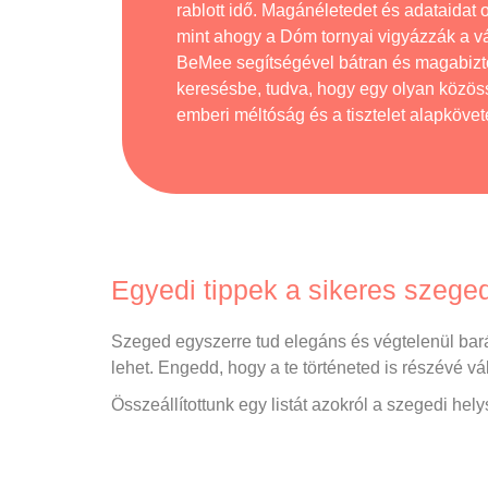
rablott idő. Magánéletedet és adataidat
mint ahogy a Dóm tornyai vigyázzák a v
BeMee segítségével bátran és magabizt
keresésbe, tudva, hogy egy olyan közös
emberi méltóság és a tisztelet alapköve
Egyedi tippek a sikeres szege
Szeged egyszerre tud elegáns és végtelenül bará
lehet. Engedd, hogy a te történeted is részévé v
Összeállítottunk egy listát azokról a szegedi hely