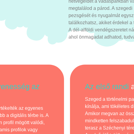
hétvégéidet a vadasparkban va
megtalálod a párod. A szegedi 
pezsgését és nyugalmát egysz
találkozhatsz, akiket érdekel a
A dél-alföldi vendégszeretet ná
ahol önmagadat adhatod, tudva,
yenesség az
Az első randi
Szeged a történelmi pat
kínálja, ami tökéletes 
rtékelték az egyenes
Amikor megvan az összh
 a digitális térbe is. A
mindketten felszabadul
 profil mögött valódi,
terasz a Széchenyi tér
amis profilok vagy