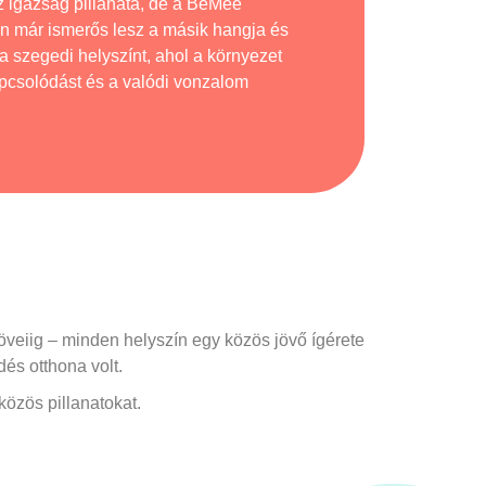
az igazság pillanata, de a BeMee
n már ismerős lesz a másik hangja és
a szegedi helyszínt, ahol a környezet
apcsolódást és a valódi vonzalom
öveiig – minden helyszín egy közös jövő ígérete
és otthona volt.
közös pillanatokat.