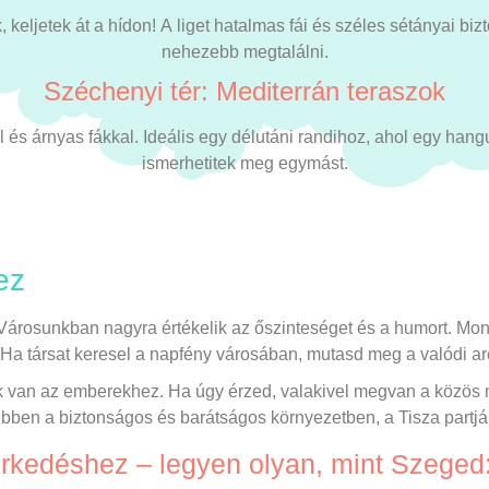
keljetek át a hídon! A liget hatalmas fái és széles sétányai bizt
nehezebb megtalálni.
Széchenyi tér: Mediterrán teraszok
l és árnyas fákkal. Ideális egy délutáni randihoz, ahol egy hangu
ismerhetitek meg egymást.
ez
árosunkban nagyra értékelik az őszinteséget és a humort. Mond
Ha társat keresel a napfény városában, mutasd meg a valódi arc
 van az emberekhez. Ha úgy érzed, valakivel megvan a közös n
ebben a biztonságos és barátságos környezetben, a Tisza partjá
rkedéshez – legyen olyan, mint Szeged: