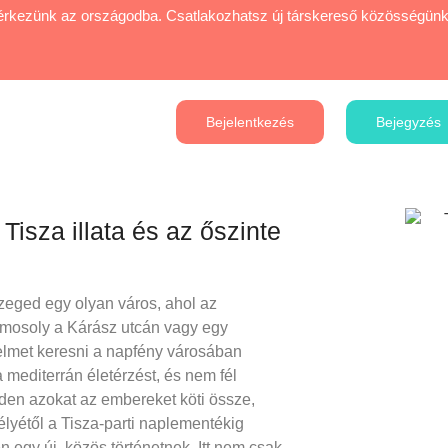
rkezünk az országodba. Csatlakozhatsz új társkereső közösségün
Bejelentkezés
Bejegyzés
isza illata és az őszinte
Szeged egy olyan város, ahol az
 mosoly a Kárász utcán vagy egy
elmet keresni a napfény városában
i a mediterrán életérzést, és nem fél
den azokat az embereket köti össze,
élyétől a Tisza-parti naplementékig
n egy új, közös történetnek. Itt nem csak