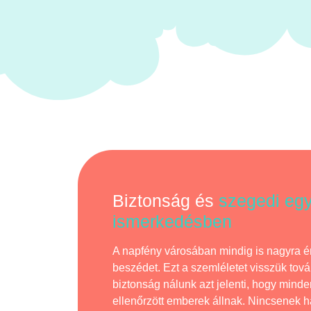
Biztonság és
szegedi eg
ismerkedésben
A napfény városában mindig is nagyra é
beszédet. Ezt a szemléletet visszük tovább
biztonság nálunk azt jelenti, hogy minden
ellenőrzött emberek állnak. Nincsenek h