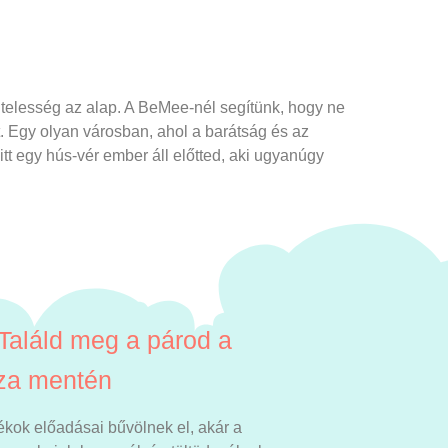
telesség az alap. A BeMee-nél segítünk, hogy ne
. Egy olyan városban, ahol a barátság és az
tt egy hús-vér ember áll előtted, aki ugyanúgy
 Találd meg a párod a
sza mentén
ékok előadásai bűvölnek el, akár a