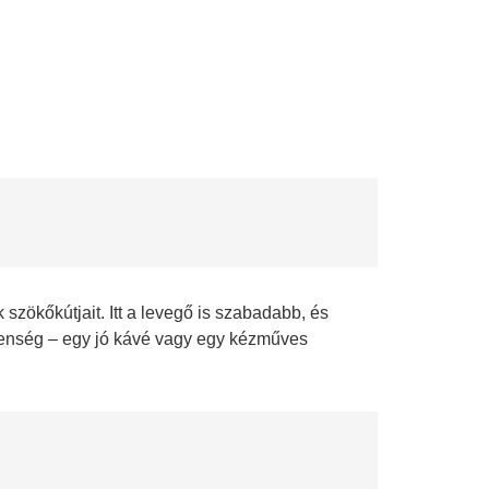
 szökőkútjait. Itt a levegő is szabadabb, és
lenség – egy jó kávé vagy egy kézműves