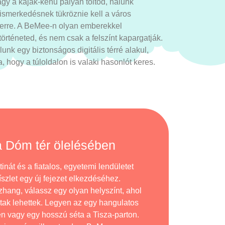
gy a kajak-kenu pályán töltöd, nálunk
ismerkedésnek tükröznie kell a város
erre. A BeMee-n olyan emberekkel
 történeted, és nem csak a felszínt kapargatják.
lunk egy biztonságos digitális térré alakul,
 hogy a túloldalon is valaki hasonlót keres.
a Dóm tér ölelésében
inát és a fiatalos, egyetemi lendületet
díszlet egy új fejezet elkezdéséhez.
ang, válassz egy olyan helyszínt, ahol
tak lehettek. Legyen az egy hangulatos
en vagy egy hosszú séta a Tisza-parton.