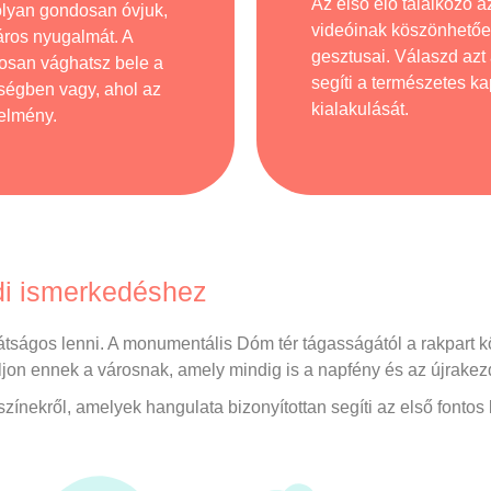
Az első élő találkozó 
 olyan gondosan óvjuk,
videóinak köszönhetőe
áros nyugalmát. A
gesztusai. Válaszd azt 
osan vághatsz bele a
segíti a természetes k
ségben vagy, ahol az
kialakulását.
telmény.
di ismerkedéshez
tságos lenni. A monumentális Dóm tér tágasságától a rakpart k
áljon ennek a városnak, amely mindig is a napfény és az újrakezd
színekről, amelyek hangulata bizonyítottan segíti az első fontos 