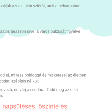
osítják azt az intim szférát, amit a belvárosban
latos teraszon ülve, a város pulzusát figyelve
d el, mi tesz boldoggá és mit keresel az életben
odat, szépítés nélkül.
evező, ne várj a csodára. Tedd meg az első
n.
 napsütéses, őszinte és