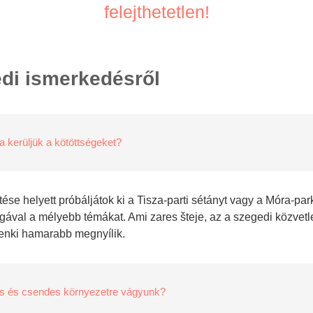
felejthetetlen!
di ismerkedésről
a kerüljük a kötöttségeket?
se helyett próbáljátok ki a Tisza-parti sétányt vagy a Móra-park
ával a mélyebb témákat. Ami zares šteje, az a szegedi közvet
denki hamarabb megnyílik.
s és csendes környezetre vágyunk?