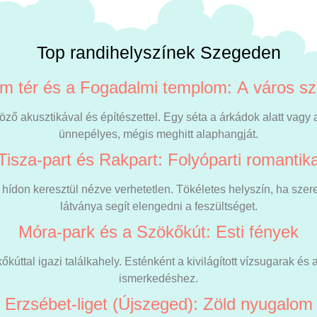
Top randihelyszínek Szegeden
m tér és a Fogadalmi templom: A város sz
űgöző akusztikával és építészettel. Egy séta a árkádok alatt va
ünnepélyes, mégis meghitt alaphangját.
Tisza-part és Rakpart: Folyóparti romantik
hídon keresztül nézve verhetetlen. Tökéletes helyszín, ha szere
látványa segít elengedni a feszültséget.
Móra-park és a Szökőkút: Esti fények
ökőkúttal igazi találkahely. Esténként a kivilágított vízsugarak és
ismerkedéshez.
Erzsébet-liget (Újszeged): Zöld nyugalom