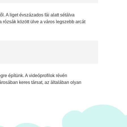
l. A liget évszázados fái alatt sétálva
 a rózsák között ülve a város legszebb arcát
gre építünk. A videóprofilok révén
városában keres társat, az általában olyan