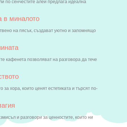
или по сенчестите алеи предлага идеална
а в миналото
отвено на пясък, създават уютно и запомнящо
нината
е кафенета позволяват на разговора да тече
ството
 за хора, които ценят естетиката и търсят по-
магия
змисъл и разговори за ценностите, които ни