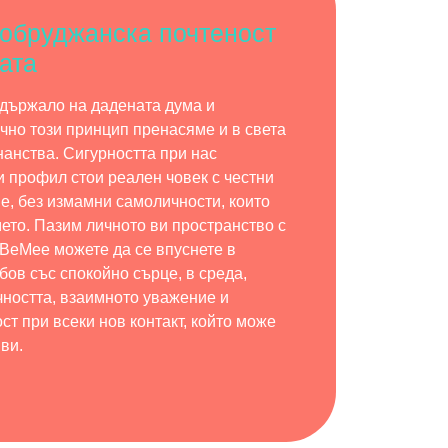
обруджанска почтеност
ата
 държало на дадената дума и
чно този принцип пренасяме и в света
нанства. Сигурността при нас
ки профил стои реален човек с честни
е, без измамни самоличности, които
мето. Пазим личното ви пространство с
BeMee можете да се впуснете в
бов със спокойно сърце, в среда,
чността, взаимното уважение и
ст при всеки нов контакт, който може
ви.