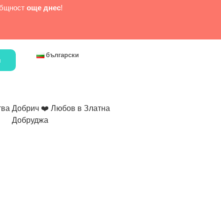
 общност
още днес
!
български
я