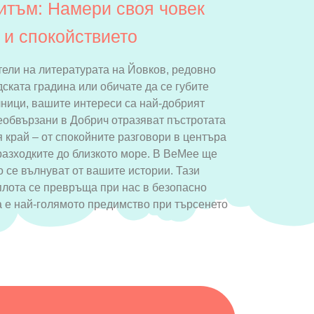
итъм: Намери своя човек
 и спокойствието
ели на литературата на Йовков, редовно
дската градина или обичате да се губите
ници, вашите интереси са най-добрият
еобвързани в Добрич отразяват пъстротата
 край – от спокойните разговори в центъра
 разходките до близкото море. В BeMee ще
о се вълнуват от вашите истории. Тази
плота се превръща при нас в безопасно
а е най-голямото предимство при търсенето