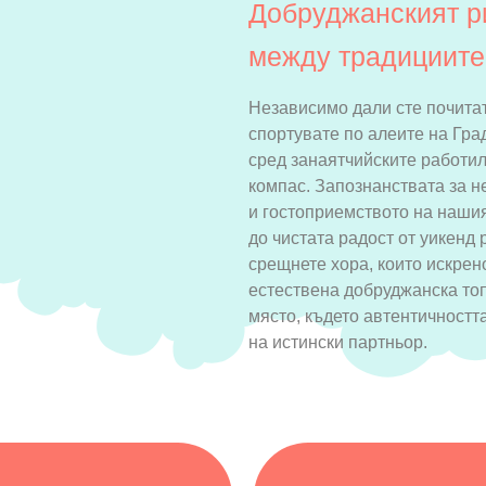
Добруджанският р
между традициите
Независимо дали сте почитат
спортувате по алеите на Гра
сред занаятчийските работил
компас. Запознанствата за н
и гостоприемството на нашия
до чистата радост от уикенд
срещнете хора, които искрен
естествена добруджанска то
място, където автентичностт
на истински партньор.