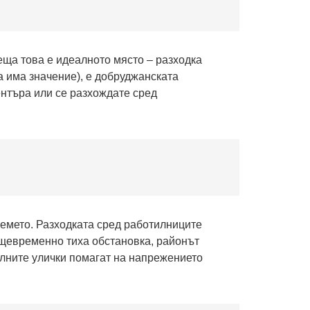
еща това е идеалното място – разходка
на има значение), е добруджанската
ентъра или се разхождате сред
емето. Разходката сред работилниците
ъщевременно тиха обстановка, районът
олните улички помагат на напрежението