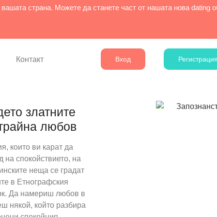
 вашата страна. Можете да станете част от нашата нова dating
Контакт
Вход
Регистраци
дето златните
 трайна любов
, които ви карат да
д на спокойствието, на
тинските неща се градат
ите в Етнографския
рк. Да намериш любов в
ш някой, който разбира
оцени спокойния