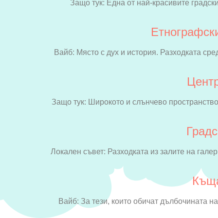
Защо тук: Една от най-красивите градск
Етнографски
Вайб: Място с дух и история. Разходката ср
Центр
Защо тук: Широкото и слънчево пространств
Градс
Локален съвет: Разходката из залите на галер
Къща
Вайб: За тези, които обичат дълбочината н