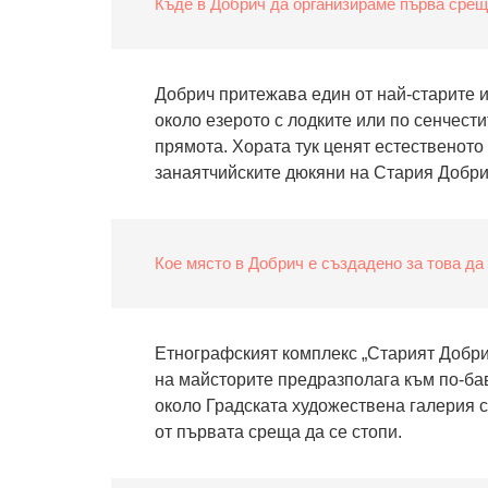
Къде в Добрич да организираме първа срещ
Добрич притежава един от най-старите и
около езерото с лодките или по сенчестит
прямота. Хората тук ценят естественото
занаятчийските дюкяни на Стария Добри
Кое място в Добрич е създадено за това да
Етнографският комплекс „Старият Добри
на майсторите предразполага към по-ба
около Градската художествена галерия с
от първата среща да се стопи.