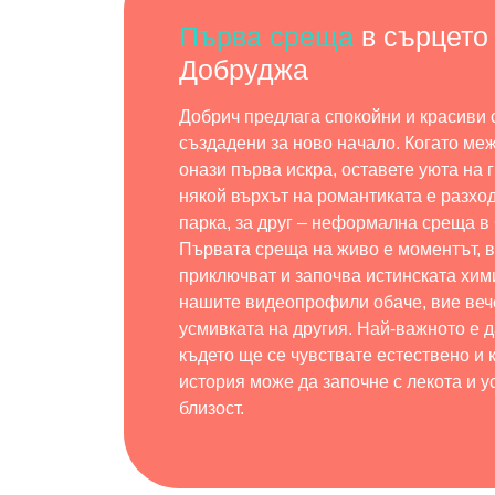
Първа среща
в сърцето
Добруджа
Добрич предлага спокойни и красиви 
създадени за ново начало. Когато ме
онази първа искра, оставете уюта на г
някой върхът на романтиката е разход
парка, за друг – неформална среща в
Първата среща на живо е моментът, в
приключват и започва истинската хим
нашите видеопрофили обаче, вие вече
усмивката на другия. Най-важното е д
където ще се чувствате естествено и
история може да започне с лекота и 
близост.