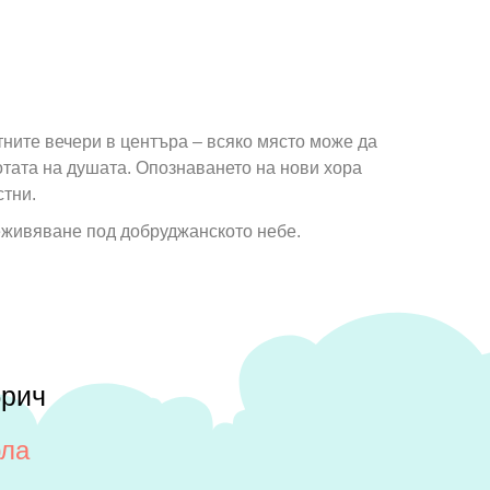
ютните вечери в центъра – всяко място може да
отата на душата. Опознаването на нови хора
стни.
еживяване под добруджанското небе.
брич
рла