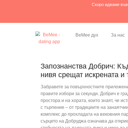
Скоро идваме във
BeMee дух
За нас
Запознанства Добрич: Къ
нивя срещат искрената и
Забравете за повърхностните приложения
правите избори за секунди. Добрич е гра
простора и на хората, които знаят, че ис
с търпение – от традициите на занаятчи
комплекс до прохладата на вековния па
сърцето на Добруджа означава да открие
стойността на дадената дума и умее да 