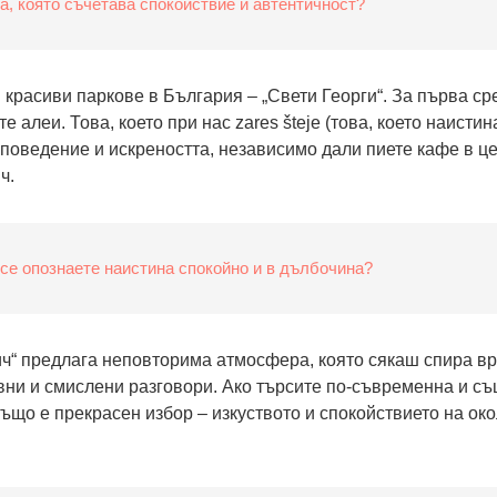
а, която съчетава спокойствие и автентичност?
 красиви паркове в България – „Свети Георги“. За първа ср
е алеи. Това, което при нас zares šteje (това, което наисти
 поведение и искреността, независимо дали пиете кафе в ц
ч.
 се опознаете наистина спокойно и в дълбочина?
ч“ предлага неповторима атмосфера, която сякаш спира вр
вни и смислени разговори. Ако търсите по-съвременна и с
ъщо е прекрасен избор – изкуството и спокойствието на ок