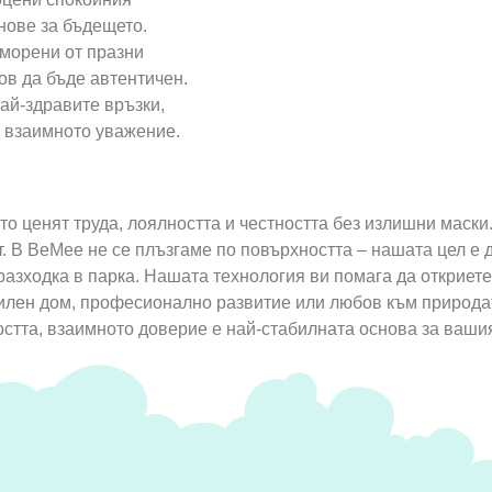
нове за бъдещето.
уморени от празни
тов да бъде автентичен.
най-здравите връзки,
и взаимното уважение.
то ценят труда, лоялността и честността без излишни маски
. В BeMee не се плъзгаме по повърхността – нашата цел е д
разходка в парка. Нашата технология ви помага да откриет
билен дом, професионално развитие или любов към природата
стта, взаимното доверие е най-стабилната основа за вашия