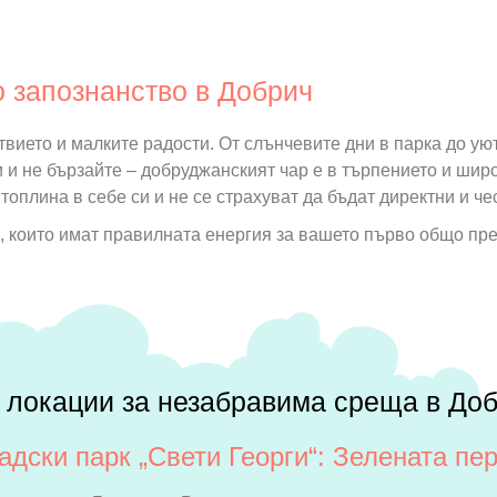
о запознанство в Добрич
ствието и малките радости. От слънчевите дни в парка до у
 и не бързайте – добруджанският чар е в търпението и шир
 топлина в себе си и не се страхуват да бъдат директни и че
ч, които имат правилната енергия за вашето първо общо пр
 локации за незабравима среща в До
адски парк „Свети Георги“: Зелената пе