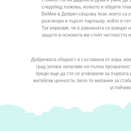
следобед толкова, колкото и общите пла
BeMee в Добрич свързва тези, които са 
разговори и търсят партньор, който е го
Тук вярваме, че в равнината се раждат 
защото в основата им стоят честността 
Добричката общност е съставена от хора, кои
град затова залагаме на пълна прозрачност
преди още да сте се уговорили за първата 
житейски ценности, било то желание за ста
устойчиво