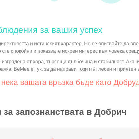
блюдения за вашия успех
иректността и истинският характер. Не се опитвайте да впе
 сте спокойни и показвате искрен интерес към човека срещу
изградена от хора, търсещи дълбочина и стабилност. Ако чу
рачка. BeMee е тук, за да направи този път лесен и приятен
 нека вашата връзка бъде като Добру
 за запознанствата в Добрич