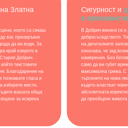
 на Златна
Сигурност и
д
в запознанств
сцени, които са сякаш
В Добрич винаги се е
жду вас прехвръкне
добросъседството. То
рада да ви води. За
на дигиталните запоз
ка край езерото в
означава, че зад все
 Стария Добрич.
намерения. Без ботов
 който текстовете
само да ви губят вре
ия. Благодарение на
максимална грижа. С 
 познавате гласа и
търсенето на нова лю
а изберете място,
където властват чове
 където вашата обща
абсолютната коректно
усещане за искрена
да преобърне живота 