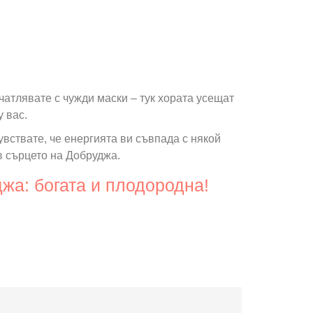
чатлявате с чужди маски – тук хората усещат
 вас.
вствате, че енергията ви съвпада с някой
 в сърцето на Добруджа.
джа: богата и плодородна!