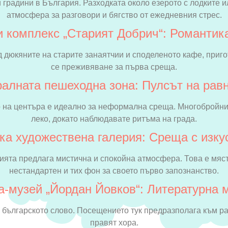
и градини в България. Разходката около езерото с лодките 
атмосфера за разговори и бягство от ежедневния стрес.
 комплекс „Старият Добрич“: Романтик
ед дюкяните на старите занаятчии и споделеното кафе, приг
се преживяване за първа среща.
алната пешеходна зона: Пулсът на рав
о на центъра е идеално за неформална среща. Многобройнит
леко, докато наблюдавате ритъма на града.
ка художествена галерия: Среща с изку
ията предлага мистична и спокойна атмосфера. Това е място
нестандартен и тих фон за своето първо запознанство.
-музей „Йордан Йовков“: Литературна 
а българското слово. Посещението тук предразполага към ра
правят хора.