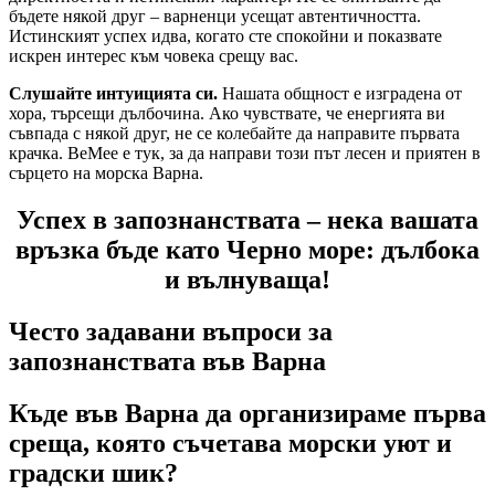
бъдете някой друг – варненци усещат автентичността.
Истинският успех идва, когато сте спокойни и показвате
искрен интерес към човека срещу вас.
Слушайте интуицията си.
Нашата общност е изградена от
хора, търсещи дълбочина. Ако чувствате, че енергията ви
съвпада с някой друг, не се колебайте да направите първата
крачка. BeMee е тук, за да направи този път лесен и приятен в
сърцето на морска Варна.
Успех в запознанствата – нека вашата
връзка бъде като Черно море: дълбока
и вълнуваща!
Често задавани въпроси за
запознанствата във Варна
Къде във Варна да организираме първа
среща, която съчетава морски уют и
градски шик?