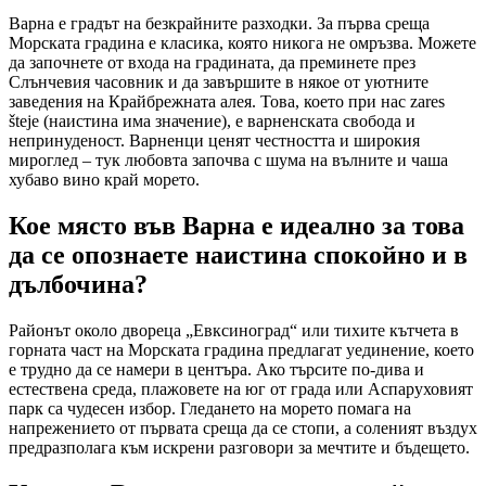
Варна е градът на безкрайните разходки. За първа среща
Морската градина е класика, която никога не омръзва. Можете
да започнете от входа на градината, да преминете през
Слънчевия часовник и да завършите в някое от уютните
заведения на Крайбрежната алея. Това, което при нас zares
šteje (наистина има значение), е варненската свобода и
непринуденост. Варненци ценят честността и широкия
мироглед – тук любовта започва с шума на вълните и чаша
хубаво вино край морето.
Кое място във Варна е идеално за това
да се опознаете наистина спокойно и в
дълбочина?
Районът около двореца „Евксиноград“ или тихите кътчета в
горната част на Морската градина предлагат уединение, което
е трудно да се намери в центъра. Ако търсите по-дива и
естествена среда, плажовете на юг от града или Аспаруховият
парк са чудесен избор. Гледането на морето помага на
напрежението от първата среща да се стопи, а соленият въздух
предразполага към искрени разговори за мечтите и бъдещето.