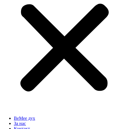
BeMee дух
За нас
Контакт