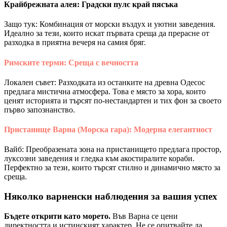
Крайбрежната алея: Градски пулс край пясъка
Защо тук: Комбинация от морски въздух и уютни заведения.
Идеално за тези, които искат първата среща да прерасне от
разходка в приятна вечеря на самия бряг.
Римските терми: Среща с вечността
Локален съвет: Разходката из останките на древна Одесос
предлага мистична атмосфера. Това е място за хора, които
ценят историята и търсят по-нестандартен и тих фон за своето
първо запознанство.
Пристанище Варна (Морска гара): Модерна елегантност
Вайб: Преобразената зона на пристанището предлага простор,
луксозни заведения и гледка към акостиралите кораби.
Перфектно за тези, които търсят стилно и динамично място за
среща.
Няколко варненски наблюдения за вашия успех
Бъдете открити като морето.
Във Варна се цени
директността и истинският характер. Не се опитвайте да