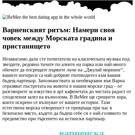
Варненският ритъм: Намери своя
човек между Морската градина и
пристанището
Независимо дали сте почитатели на класическата музика под
звездите, редовно тичате по алеите на парка или най-много
обичате да посрещате първите лъчи на „Джулай морнинг“,
вашите интереси са най-добрият пътеводител към вашия
бъдещ партньор. Запознанствата за необвързани във Варна
отразяват пъстротата на живота в нашия морски град – от
разговорите за изкуство в арт кафенетата до чистата радост от
споделения залез на вълнолома. В BeMee ще срещнете хора,
които искрено се вълнуват от вашите истории. Тази
естествена морска отвореност се превръща при нас в
безопасно място, където да бъдеш себе си е най-голямото ти
предимство при търсенето на истински партньор.
Сигурност и
варненска