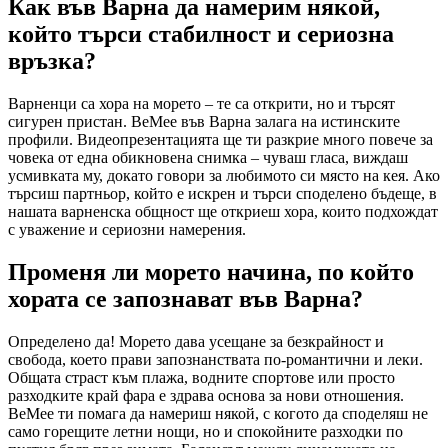
Как във Варна да намерим някой,
който търси стабилност и сериозна
връзка?
Варненци са хора на морето – те са открити, но и търсят
сигурен пристан. BeMee във Варна залага на истинските
профили. Видеопрезентацията ще ти разкрие много повече за
човека от една обикновена снимка – чуваш гласа, виждаш
усмивката му, докато говори за любимото си място на кея. Ако
търсиш партньор, който е искрен и търси споделено бъдеще, в
нашата варненска общност ще откриеш хора, които подхождат
с уважение и сериозни намерения.
Променя ли морето начина, по който
хората се запознават във Варна?
Определено да! Морето дава усещане за безкрайност и
свобода, което прави запознанствата по-романтични и леки.
Общата страст към плажа, водните спортове или просто
разходките край фара е здрава основа за нови отношения.
BeMee ти помага да намериш някой, с когото да споделяш не
само горещите летни нощи, но и спокойните разходки по