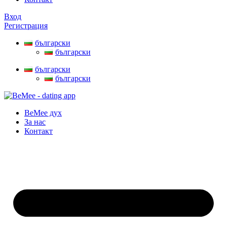
Вход
Регистрация
български
български
български
български
BeMee дух
За нас
Контакт