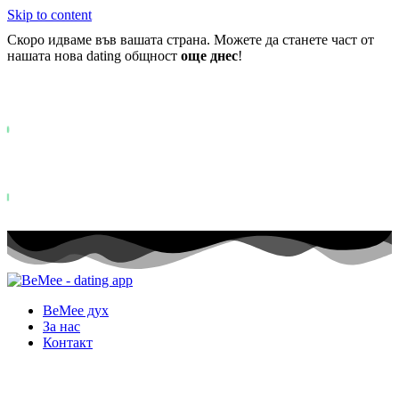
Skip to content
Скоро идваме във вашата страна. Можете да станете част от
нашата нова dating общност
още днес
!
Вече повече от
0+
регистрирани в списъка на чакащите ..
Status: PERMISSION_DENIED - User does not have sufficient permiss
for this property. To learn more about Property ID, see
https://developers.google.com/analytics/devguides/reporting/data/v1/pro
id.
Status: PERMISSION_DENIED - User does not have sufficient permis
for this property. To learn more about Property ID, see
https://developers.google.com/analytics/devguides/reporting/data/v1/pro
id. посещения през последните 28 дни
BeMee дух
За нас
Контакт