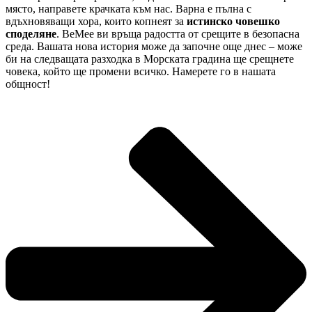
място, направете крачката към нас. Варна е пълна с
вдъхновяващи хора, които копнеят за
истинско човешко
споделяне
. BeMee ви връща радостта от срещите в безопасна
среда. Вашата нова история може да започне още днес – може
би на следващата разходка в Морската градина ще срещнете
човека, който ще промени всичко. Намерете го в нашата
общност!