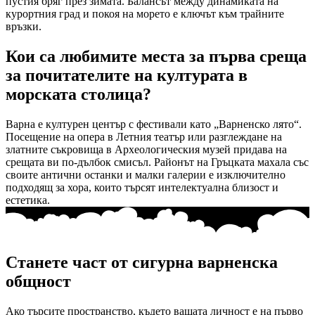
пустия бряг през зимата. Балансът между динамиката на
курортния град и покоя на морето е ключът към трайните
връзки.
Кои са любимите места за първа среща
за почитателите на културата в
морската столица?
Варна е културен център с фестивали като „Варненско лято“.
Посещение на опера в Летния театър или разглеждане на
златните съкровища в Археологическия музей придава на
срещата ви по-дълбок смисъл. Районът на Гръцката махала със
своите антични останки и малки галерии е изключително
подходящ за хора, които търсят интелектуална близост и
естетика.
Станете част от сигурна варненска
общност
Ако търсите пространство, където вашата личност е на първо