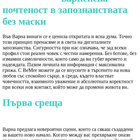
почтеност в запознанствата
без маски
Във Варна винаги се е ценила откритата и ясна дума. Точно
този принцип пренасяме и в света на дигиталните
запознанства. Сигурността при нас означава, че зад всеки
профил стои реален човек с честни намерения. Без ботове, без
измамни самоличности, които само да ви губят времето и
надеждата. Пазим личната ви информация с максимална
грижа. С BeMee можете да се впуснете в търсенето на нова
любов със спокойно сърце, в среда, където властват
човечността, взаимното уважение и абсолютната коректност
при всеки нов контакт, който може да промени живота ви.
Първа среща
под звуците на
вълните
Варна предлага невероятни сцени, които са сякаш създадени
за вашето ново начало. Когато между вас прехвръкне онази