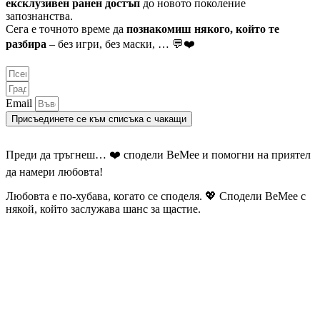
ексклузивен ранен достъп
до новото поколение
запознанства.
Сега е точното време да
познакомиш някого, който те
разбира
– без игри, без маски, … 💬❤️
Email
Присъединете се към списъка с чакащи
Преди да тръгнеш… ❤️ сподели BeMee и помогни на приятел
да намери любовта!
Любовта е по-хубава, когато се споделя. 💖 Сподели BeMee с
някой, който заслужава шанс за щастие.