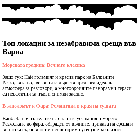
Топ локации за незабравима среща във
Варна
Морската градина: Вечната класика
Защо тук: Най-големият и красив парк на Балканите.
Разходката под вековните дървета предлага идеална
атмосфера за разговори, а многобройните панорамни тераси
са перфектни за първи снимки заедно.
Вълноломът и Фара: Романтика в края на сушата
Вайб: За почитателите на силните усещания и морето.
Разходката до фара, обграден от вълните, придава на срещата
ви нотка съдбовност и неповторимо усещане за близост.