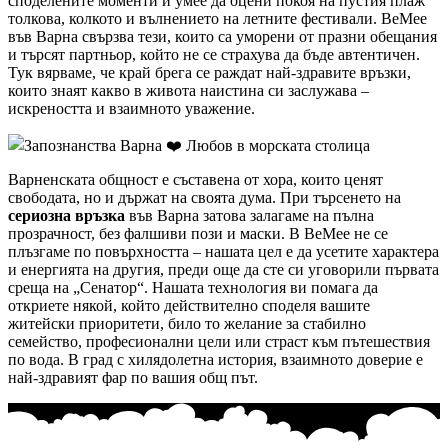
споделените моменти и умее да оцени покоя на пустия плаж
толкова, колкото и вълнението на летните фестивали. BeMee
във Варна свързва тези, които са уморени от празни обещания
и търсят партньор, който не се страхува да бъде автентичен.
Тук вярваме, че край брега се раждат най-здравите връзки,
които знаят какво в живота наистина си заслужава –
искреността и взаимното уважение.
Варненската общност е съставена от хора, които ценят
свободата, но и държат на своята дума. При търсенето на
сериозна връзка
във Варна затова залагаме на пълна
прозрачност, без фалшиви пози и маски. В BeMee не се
плъзгаме по повърхността – нашата цел е да усетите характера
и енергията на другия, преди още да сте си уговорили първата
среща на „Сенатор“. Нашата технология ви помага да
откриете някой, който действително споделя вашите
житейски приоритети, било то желание за стабилно
семейство, професионални цели или страст към пътешествия
по вода. В град с хилядолетна история, взаимното доверие е
най-здравият фар по вашия общ път.