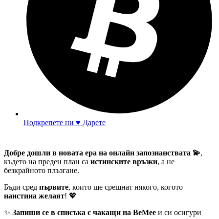
Подкрепете ни ♥ Дарете
Добре дошли в новата ера на онлайн запознанствата 💫
,
където на преден план са
истинските връзки
, а не
безкрайното плъзгане.
Бъди сред
първите
, които ще срещнат някого, когото
наистина желаят
! 💖
✨
Запиши се в списъка с чакащи на BeMee
и си осигури