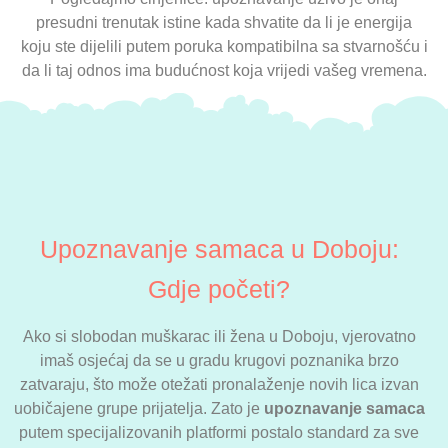
presudni trenutak istine kada shvatite da li je energija
koju ste dijelili putem poruka kompatibilna sa stvarnošću i
da li taj odnos ima budućnost koja vrijedi vašeg vremena.
Upoznavanje samaca u Doboju:
Gdje početi?
Ako si slobodan muškarac ili žena u Doboju, vjerovatno
imaš osjećaj da se u gradu krugovi poznanika brzo
zatvaraju, što može otežati pronalaženje novih lica izvan
uobičajene grupe prijatelja. Zato je
upoznavanje samaca
putem specijalizovanih platformi postalo standard za sve