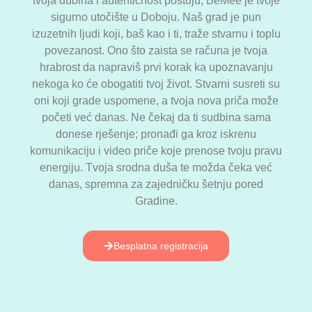
tvoja dubina i autentičnost poštuju, BeMee je tvoje
sigurno utočište u Doboju. Naš grad je pun
izuzetnih ljudi koji, baš kao i ti, traže stvarnu i toplu
povezanost. Ono što zaista se računa je tvoja
hrabrost da napraviš prvi korak ka upoznavanju
nekoga ko će obogatiti tvoj život. Stvarni susreti su
oni koji grade uspomene, a tvoja nova priča može
početi već danas. Ne čekaj da ti sudbina sama
donese rješenje; pronađi ga kroz iskrenu
komunikaciju i video priče koje prenose tvoju pravu
energiju. Tvoja srodna duša te možda čeka već
danas, spremna za zajedničku šetnju pored
Gradine.
Besplatna registracija