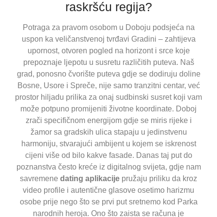
raskršću regija?
Potraga za pravom osobom u Doboju podsjeća na
uspon ka veličanstvenoj tvrđavi Gradini – zahtijeva
upornost, otvoren pogled na horizont i srce koje
prepoznaje ljepotu u susretu različitih puteva. Naš
grad, ponosno čvorište puteva gdje se dodiruju doline
Bosne, Usore i Spreče, nije samo tranzitni centar, već
prostor hiljadu prilika za onaj sudbinski susret koji vam
može potpuno promijeniti životne koordinate. Doboj
zrači specifičnom energijom gdje se miris rijeke i
žamor sa gradskih ulica stapaju u jedinstvenu
harmoniju, stvarajući ambijent u kojem se iskrenost
cijeni više od bilo kakve fasade. Danas taj put do
poznanstva često kreće iz digitalnog svijeta, gdje nam
savremene
dating aplikacije
pružaju priliku da kroz
video profile i autentične glasove osetimo harizmu
osobe prije nego što se prvi put sretnemo kod Parka
narodnih heroja. Ono što zaista se računa je