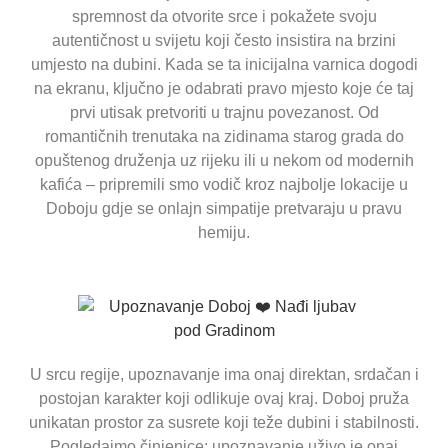
spremnost da otvorite srce i pokažete svoju
autentičnost u svijetu koji često insistira na brzini
umjesto na dubini. Kada se ta inicijalna varnica dogodi
na ekranu, ključno je odabrati pravo mjesto koje će taj
prvi utisak pretvoriti u trajnu povezanost. Od
romantičnih trenutaka na zidinama starog grada do
opuštenog druženja uz rijeku ili u nekom od modernih
kafića – pripremili smo vodič kroz najbolje lokacije u
Doboju gdje se onlajn simpatije pretvaraju u pravu
hemiju.
U srcu regije, upoznavanje ima onaj direktan, srdačan i
postojan karakter koji odlikuje ovaj kraj. Doboj pruža
unikatan prostor za susrete koji teže dubini i stabilnosti.
Pogledajmo činjenice: upoznavanje uživo je onaj