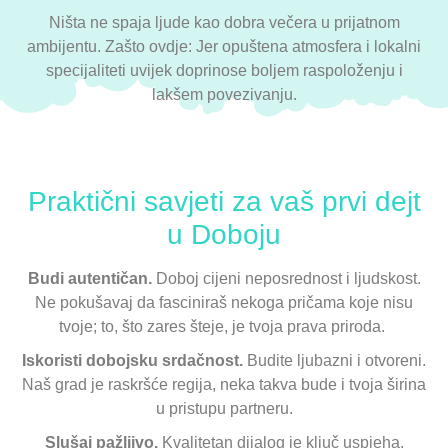
Ništa ne spaja ljude kao dobra večera u prijatnom
ambijentu. Zašto ovdje: Jer opuštena atmosfera i lokalni
specijaliteti uvijek doprinose boljem raspoloženju i
lakšem povezivanju.
Praktični savjeti za vaš prvi dejt
u Doboju
Budi autentičan.
Doboj cijeni neposrednost i ljudskost.
Ne pokušavaj da fasciniraš nekoga pričama koje nisu
tvoje; to, što zares šteje, je tvoja prava priroda.
Iskoristi dobojsku srdačnost.
Budite ljubazni i otvoreni.
Naš grad je raskršće regija, neka takva bude i tvoja širina
u pristupu partneru.
Slušaj pažljivo.
Kvalitetan dijalog je ključ uspjeha.