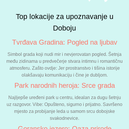
Top lokacije za upoznavanje u
Doboju
Tvrđava Gradina: Pogled na ljubav
Simbol grada koji nudi mir i nevjerovatan pogled. Šetnja
među zidinama u predvečerje stvara intimnu i romantičnu
atmosferu. Zašto ovdje: Jer prostranstvo i tišina istorije
olakšavaju komunikaciju i čine je dubljom.
Park narodnih heroja: Srce grada
Najljepše uređeni park u centru, idealan za dugu šetnju
uz razgovor. Vibe: Opušteno, sigurno i prijatno. Savršeno
mjesto za probijanje leda u samom srcu dobojske
svakodnevice.
Goransko jezero: Oaza prirode