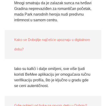
Mnogi smatraju da je zalazak sunca na tvrđavi
Gradina neprevaziđen za romantičan početak,
mada Park narodnih heroja nudi predivnu
intimnost u samom centru.
Kako se Dobojlije najčešće upoznaju u digitalnom
dobu?
Iako su kafići i dalje omiljeni, sve više ljudi
koristi BeMee aplikaciju jer omogućava ručnu
verifikaciju profila, što je ključno u gradu gde
se ceni autentičnost.
Gdje pobjeći od buke na prvom dejtu u Doboju?