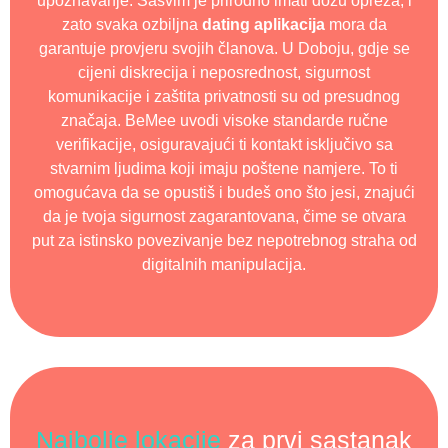
upoznavanje. Sasvim je prirodno imati dozu opreza, i
zato svaka ozbiljna
dating aplikacija
mora da
garantuje provjeru svojih članova. U Doboju, gdje se
cijeni diskrecija i neposrednost, sigurnost
komunikacije i zaštita privatnosti su od presudnog
značaja. BeMee uvodi visoke standarde ručne
verifikacije, osiguravajući ti kontakt isključivo sa
stvarnim ljudima koji imaju poštene namjere. To ti
omogućava da se opustiš i budeš ono što jesi, znajući
da je tvoja sigurnost zagarantovana, čime se otvara
put za istinsko povezivanje bez nepotrebnog straha od
digitalnih manipulacija.
Najbolje lokacije
za prvi sastanak