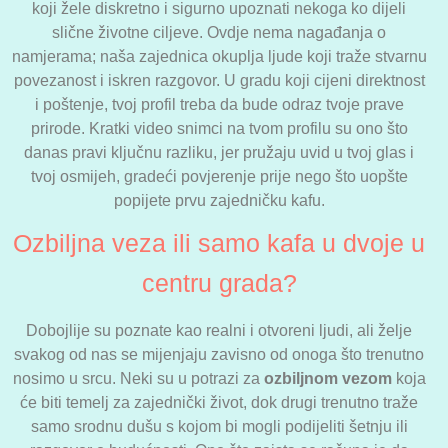
koji žele diskretno i sigurno upoznati nekoga ko dijeli
slične životne ciljeve. Ovdje nema nagađanja o
namjerama; naša zajednica okuplja ljude koji traže stvarnu
povezanost i iskren razgovor. U gradu koji cijeni direktnost
i poštenje, tvoj profil treba da bude odraz tvoje prave
prirode. Kratki video snimci na tvom profilu su ono što
danas pravi ključnu razliku, jer pružaju uvid u tvoj glas i
tvoj osmijeh, gradeći povjerenje prije nego što uopšte
popijete prvu zajedničku kafu.
Ozbiljna veza ili samo kafa u dvoje u
centru grada?
Dobojlije su poznate kao realni i otvoreni ljudi, ali želje
svakog od nas se mijenjaju zavisno od onoga što trenutno
nosimo u srcu. Neki su u potrazi za
ozbiljnom vezom
koja
će biti temelj za zajednički život, dok drugi trenutno traže
samo srodnu dušu s kojom bi mogli podijeliti šetnju ili