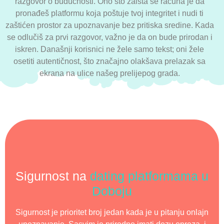
razgovor o budućnosti. Ono što zaista se računa je da
pronađeš platformu koja poštuje tvoj integritet i nudi ti
zaštićen prostor za upoznavanje bez pritiska sredine. Kada
se odlučiš za prvi razgovor, važno je da on bude prirodan i
iskren. Današnji korisnici ne žele samo tekst; oni žele
osetiti autentičnost, što značajno olakšava prelazak sa
ekrana na ulice našeg prelijepog grada.
Sigurnost na
dating platformama u
Doboju
Sigurnost je prioritet broj jedan kada je u pitanju onlajn