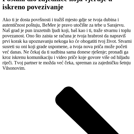
iskreno povezivanje
Ako ti je dosta površnosti i tražiš mjesto gdje se tvoja dubina i
autentičnost poštuju, BeMee je pravo utočište za tebe u Sarajevu.
Naš grad je pun izuzetnih ljudi koji, baš kao i ti, traže stvarnu i toplu
povezanost. Ono što zaista se računa je tvoja hrabrost da napraviš
prvi korak ka upoznavanju nekoga ko će obogatiti tvoj život. Stvarni
susreti su oni koji grade uspomene, a tvoja nova priča može početi
već danas. Ne čekaj da ti sudbina sama donese rješenje; pronađi ga
kroz iskrenu komunikaciju i video priče koje govore više od hiljadu
riječi. Tvoj partner te možda već čeka, spreman za zajedničku šetnju
Vilsonovim.