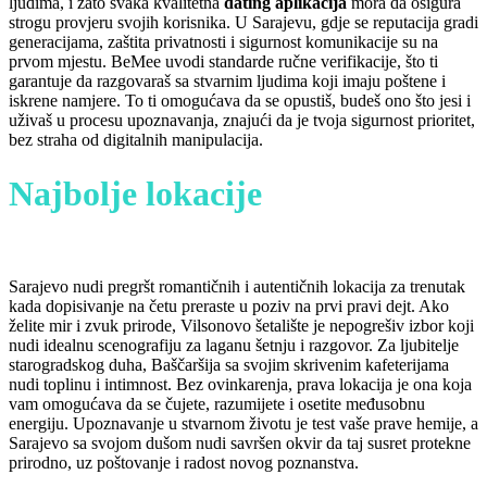
ljudima, i zato svaka kvalitetna
dating aplikacija
mora da osigura
strogu provjeru svojih korisnika. U Sarajevu, gdje se reputacija gradi
generacijama, zaštita privatnosti i sigurnost komunikacije su na
prvom mjestu. BeMee uvodi standarde ručne verifikacije, što ti
garantuje da razgovaraš sa stvarnim ljudima koji imaju poštene i
iskrene namjere. To ti omogućava da se opustiš, budeš ono što jesi i
uživaš u procesu upoznavanja, znajući da je tvoja sigurnost prioritet,
bez straha od digitalnih manipulacija.
Najbolje lokacije
za prvi
sastanak u Sarajevu
Sarajevo nudi pregršt romantičnih i autentičnih lokacija za trenutak
kada dopisivanje na četu preraste u poziv na prvi pravi dejt. Ako
želite mir i zvuk prirode, Vilsonovo šetalište je nepogrešiv izbor koji
nudi idealnu scenografiju za laganu šetnju i razgovor. Za ljubitelje
starogradskog duha, Baščaršija sa svojim skrivenim kafeterijama
nudi toplinu i intimnost. Bez ovinkarenja, prava lokacija je ona koja
vam omogućava da se čujete, razumijete i osetite međusobnu
energiju. Upoznavanje u stvarnom životu je test vaše prave hemije, a
Sarajevo sa svojom dušom nudi savršen okvir da taj susret protekne
prirodno, uz poštovanje i radost novog poznanstva.