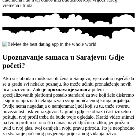
vremena i truda.
Upoznavanje samaca u Sarajevu: Gdje
početi?
Ako si slobodan muškarac ili žena u Sarajevu, vjerovatno osjećaš da
se u gradu svi nekako poznaju, što može učiniti pronalaženje novih
lica izazovnim. Zato je
upoznavanje samaca
putem
specijalizovanih platformi postalo standard za sve koji žele diskretno
i sigurno upoznati nekoga izvan svog uobičajenog kruga prijatelja.
Ovdje nema nagađanja o namjerama; ljudi koji su tu, traže stvarnu
povezanost i iskren razgovor. U gradu gdje se obraz i čast izuzetno
poštuju, tvoj profil treba da bude tvoje ogledalo. Kratki video snimci
na tvom profilu su ono što danas pravi ključnu razliku, jer pružaju
uvid u tvoj glas, tvoj osmijeh i tvoju pravu prirodu, što je neophodno
za stvaranje početnog povjerenja prije samog viđanja uživo.