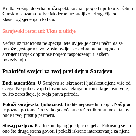
Kratka vožnja do vrha pruža spektakularan pogled i priliku za šetnju
šumskim stazama. Vibe: Moderno, uzbudljivo i drugačije od
klasičnog sjedenja u kafiću.
Sarajevski restorani: Ukus tradicije
Večera uz tradicionalne specijalitete uvijek je dobar način da se
pokaže gostoprimstvo. Zašto ovdje: Jer dobra hrana i ugodan
ambijent uvijek doprinose boljem raspoloženju i lakšem
povezivanju.
Praktični savjeti za tvoj prvi dejt u Sarajevu
Budi autentičan.
U Sarajevu se iskrenost i ljudskost cijene više od
svega. Ne pokušavaj da fasciniraš nekoga pričama koje nisu tvoje;
to, što zares šteje, je tvoja prava priroda.
Pokaži sarajevsku ljubaznost.
Budite neposredni i topli. Naš grad
je poznat po tome što svakoga dočekuje raširenih ruku, neka takav
bude i tvoj pristup partneru.
Slušaj pažljivo.
Kvalitetan dijalog je ključ uspjeha. Fokusiraj se na
ono što druga strana govori i pokaži iskreno interesovanje za njene