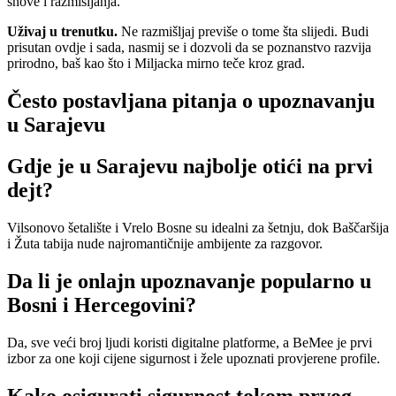
snove i razmišljanja.
Uživaj u trenutku.
Ne razmišljaj previše o tome šta slijedi. Budi
prisutan ovdje i sada, nasmij se i dozvoli da se poznanstvo razvija
prirodno, baš kao što i Miljacka mirno teče kroz grad.
Često postavljana pitanja o upoznavanju
u Sarajevu
Gdje je u Sarajevu najbolje otići na prvi
dejt?
Vilsonovo šetalište i Vrelo Bosne su idealni za šetnju, dok Baščaršija
i Žuta tabija nude najromantičnije ambijente za razgovor.
Da li je onlajn upoznavanje popularno u
Bosni i Hercegovini?
Da, sve veći broj ljudi koristi digitalne platforme, a BeMee je prvi
izbor za one koji cijene sigurnost i žele upoznati provjerene profile.
Kako osigurati sigurnost tokom prvog