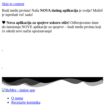
Skip to content
Budi među prvima! Naša
NOVA dating aplikacija
je ovdje! Možeš
je isprobati već sada!
💖 Nova aplikacija za spojeve uskoro stiže!
Odbrojavamo dane
do lansiranja NOVE aplikacije za spojeve – budi među prvima koji
će otkriti novi način upoznavanja!
Već više od
0+
prijavljenih na listu čekanja ...
Status: PERMISSION_DENIED - User does not have sufficient permis
for this property. To learn more about Property ID, see
https://developers.google.com/analytics/devguides/reporting/data/v1/pro
id.
Status: PERMISSION_DENIED - User does not have sufficient permis
for this property. To learn more about Property ID, see
https://developers.google.com/analytics/devguides/reporting/data/v1/pro
id. posjeta u zadnjih 28 dana
O nama
Recenzije korisnika