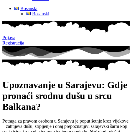
Bosanski
Bosanski
Prijava
Registracija
Upoznavanje u Sarajevu: Gdje
pronaći srodnu dušu u srcu
Balkana?
Potraga za pravom osobom u Sarajevu je poput šetnje kroz vijekove
– zahtijeva dušu, strpljenje i onaj prepoznatljivi sarajevski šarm koji
spaja istok i zapad u jednom jedinom pogledu. Naš grad, vječni