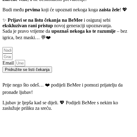
Budi među
prvima
koji će upoznati nekoga koga
zaista žele
! 💖
✨
Prijavi se na listu čekanja na BeMee
i osiguraj sebi
ekskluzivan rani pristup
novoj generaciji upoznavanja.
Sada je pravo vrijeme da
upoznaš nekoga ko te razumije
– bez
igrica, bez maski… 💬❤️
Email
Pridružite se listi čekanja
Prije nego što odeš… ❤️ podijeli BeMee i pomozi prijatelju da
pronađe ljubav!
Ljubav je ljepša kad se dijeli. 💖 Podijeli BeMee s nekim ko
zaslužuje priliku za sreću.