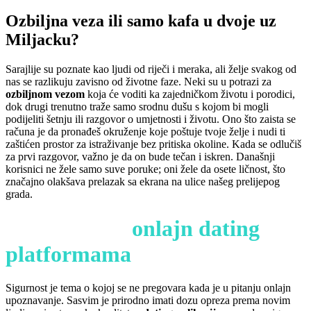
Ozbiljna veza ili samo kafa u dvoje uz
Miljacku?
Sarajlije su poznate kao ljudi od riječi i meraka, ali želje svakog od
nas se razlikuju zavisno od životne faze. Neki su u potrazi za
ozbiljnom vezom
koja će voditi ka zajedničkom životu i porodici,
dok drugi trenutno traže samo srodnu dušu s kojom bi mogli
podijeliti šetnju ili razgovor o umjetnosti i životu. Ono što zaista se
računa je da pronađeš okruženje koje poštuje tvoje želje i nudi ti
zaštićen prostor za istraživanje bez pritiska okoline. Kada se odlučiš
za prvi razgovor, važno je da on bude tečan i iskren. Današnji
korisnici ne žele samo suve poruke; oni žele da osete ličnost, što
značajno olakšava prelazak sa ekrana na ulice našeg prelijepog
grada.
Sigurnost na
onlajn dating
platformama
Sigurnost je tema o kojoj se ne pregovara kada je u pitanju onlajn
upoznavanje. Sasvim je prirodno imati dozu opreza prema novim