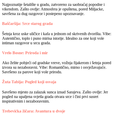
Najpoznatije šetalište u gradu, zatvoreno za saobraćaj popodne i
vikendom. Zašto ovdje: Atmosfera je opuštena, pored Miljacke,
savršena za dug razgovor i postepeno upoznavanje.
Baščaršija: Srce starog grada
Šetnja kroz uske uličice i kafa u jednom od skrivenih dvorišta. Vibe:
Autentično, toplo i puno mirisa istorije. Idealno za one koji vole
intiman razgovor u srcu grada.
Vrelo Bosne: Priroda i mir
Ako želite pobjeći od gradske vreve, vožnja fijakerom i šetnja pored
izvora su nezaboravni. Vibe: Romantično, mirno i osvježavajuće.
Savršeno za parove koji vole prirodu.
Žuta Tabija: Pogled koji osvaja
Savršeno mjesto za zalazak sunca iznad Sarajeva. Zašto ovdje: Jer
pogled na upaljena svjetla grada otvara srce i čini prvi susret
inspirativnim i nezaboravnim.
Trebevićka žičara: Avantura u dvoje