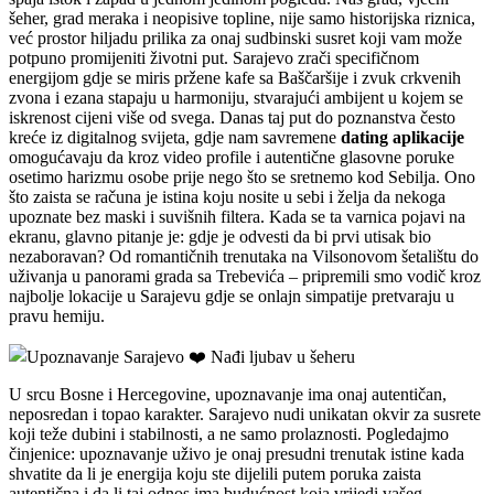
šeher, grad meraka i neopisive topline, nije samo historijska riznica,
već prostor hiljadu prilika za onaj sudbinski susret koji vam može
potpuno promijeniti životni put. Sarajevo zrači specifičnom
energijom gdje se miris pržene kafe sa Baščaršije i zvuk crkvenih
zvona i ezana stapaju u harmoniju, stvarajući ambijent u kojem se
iskrenost cijeni više od svega. Danas taj put do poznanstva često
kreće iz digitalnog svijeta, gdje nam savremene
dating aplikacije
omogućavaju da kroz video profile i autentične glasovne poruke
osetimo harizmu osobe prije nego što se sretnemo kod Sebilja. Ono
što zaista se računa je istina koju nosite u sebi i želja da nekoga
upoznate bez maski i suvišnih filtera. Kada se ta varnica pojavi na
ekranu, glavno pitanje je: gdje je odvesti da bi prvi utisak bio
nezaboravan? Od romantičnih trenutaka na Vilsonovom šetalištu do
uživanja u panorami grada sa Trebevića – pripremili smo vodič kroz
najbolje lokacije u Sarajevu gdje se onlajn simpatije pretvaraju u
pravu hemiju.
U srcu Bosne i Hercegovine, upoznavanje ima onaj autentičan,
neposredan i topao karakter. Sarajevo nudi unikatan okvir za susrete
koji teže dubini i stabilnosti, a ne samo prolaznosti. Pogledajmo
činjenice: upoznavanje uživo je onaj presudni trenutak istine kada
shvatite da li je energija koju ste dijelili putem poruka zaista
autentična i da li taj odnos ima budućnost koja vrijedi vašeg