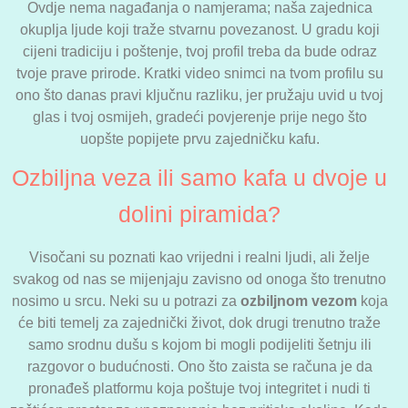
Ovdje nema nagađanja o namjerama; naša zajednica
okuplja ljude koji traže stvarnu povezanost. U gradu koji
cijeni tradiciju i poštenje, tvoj profil treba da bude odraz
tvoje prave prirode. Kratki video snimci na tvom profilu su
ono što danas pravi ključnu razliku, jer pružaju uvid u tvoj
glas i tvoj osmijeh, gradeći povjerenje prije nego što
uopšte popijete prvu zajedničku kafu.
Ozbiljna veza ili samo kafa u dvoje u
dolini piramida?
Visočani su poznati kao vrijedni i realni ljudi, ali želje
svakog od nas se mijenjaju zavisno od onoga što trenutno
nosimo u srcu. Neki su u potrazi za
ozbiljnom vezom
koja
će biti temelj za zajednički život, dok drugi trenutno traže
samo srodnu dušu s kojom bi mogli podijeliti šetnju ili
razgovor o budućnosti. Ono što zaista se računa je da
pronađeš platformu koja poštuje tvoj integritet i nudi ti