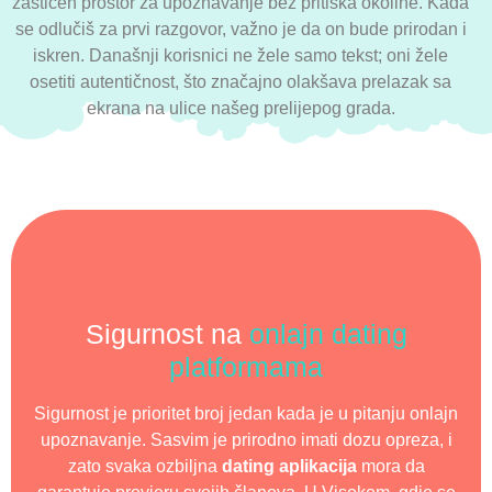
zaštićen prostor za upoznavanje bez pritiska okoline. Kada
se odlučiš za prvi razgovor, važno je da on bude prirodan i
iskren. Današnji korisnici ne žele samo tekst; oni žele
osetiti autentičnost, što značajno olakšava prelazak sa
ekrana na ulice našeg prelijepog grada.
Sigurnost na
onlajn dating
platformama
Sigurnost je prioritet broj jedan kada je u pitanju onlajn
upoznavanje. Sasvim je prirodno imati dozu opreza, i
zato svaka ozbiljna
dating aplikacija
mora da