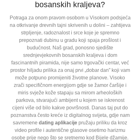
bosanskih kraljeva?
Potraga za onom pravom osobom u Visokom podsjeća
na otkrivanje drevnih tajni skrivenih u dolini – zahtijeva
strpljenje, radoznalost i srce koje je spremno
prepoznati dubinu u gradu koji spaja prošlost i
budućnost. Naš grad, ponosno sjedište
srednjevjekovnih bosanskih kraljeva i dom
fascinantnih piramida, nije samo trgovački centar, već
prostor hiljadu prilika za onaj prvi „dobar dan” koji vam
može potpuno promijeniti životne planove. Visoko
zrači specifičnom energijom gdje se žamor čaršije i
miris svježe kože stapaju sa mirom arheoloških
parkova, stvarajući ambijent u kojem se iskrenost
cijeni više od bilo kakve površnosti. Danas taj put do
poznanstva često kreće iz digitalnog svijeta, gdje nam
savremene
dating aplikacije
pružaju priliku da kroz
video profile i autentične glasove osetimo harizmu
osobe prije nego što se sretnemo kod Bijele džamije.