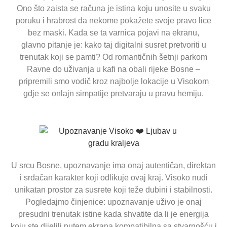
Ono što zaista se računa je istina koju unosite u svaku
poruku i hrabrost da nekome pokažete svoje pravo lice
bez maski. Kada se ta varnica pojavi na ekranu,
glavno pitanje je: kako taj digitalni susret pretvoriti u
trenutak koji se pamti? Od romantičnih šetnji parkom
Ravne do uživanja u kafi na obali rijeke Bosne –
pripremili smo vodič kroz najbolje lokacije u Visokom
gdje se onlajn simpatije pretvaraju u pravu hemiju.
U srcu Bosne, upoznavanje ima onaj autentičan, direktan
i srdačan karakter koji odlikuje ovaj kraj. Visoko nudi
unikatan prostor za susrete koji teže dubini i stabilnosti.
Pogledajmo činjenice: upoznavanje uživo je onaj
presudni trenutak istine kada shvatite da li je energija
koju ste dijelili putem ekrana kompatibilna sa stvarnošću i