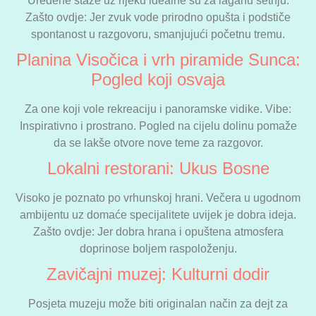
Uređene staze uz rijeku idealne su za laganu šetnju.
Zašto ovdje: Jer zvuk vode prirodno opušta i podstiče
spontanost u razgovoru, smanjujući početnu tremu.
Planina Visočica i vrh piramide Sunca:
Pogled koji osvaja
Za one koji vole rekreaciju i panoramske vidike. Vibe:
Inspirativno i prostrano. Pogled na cijelu dolinu pomaže
da se lakše otvore nove teme za razgovor.
Lokalni restorani: Ukus Bosne
Visoko je poznato po vrhunskoj hrani. Večera u ugodnom
ambijentu uz domaće specijalitete uvijek je dobra ideja.
Zašto ovdje: Jer dobra hrana i opuštena atmosfera
doprinose boljem raspoloženju.
Zavičajni muzej: Kulturni dodir
Posjeta muzeju može biti originalan način za dejt za