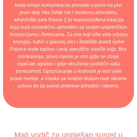
kada onlajn komunikacija preraste u poziv na prvi
pravi dejt. Ako želite mir i modernu atmosferu,
arheološki park Ravne 2 je neprevaziđena lokacija
koja nudi romantičnu atmosferu sa svojim umjetničkim
instalacijama i šetnicama. Za one koji više vole urbanu
energiju, kafići u glavnoj ulici i šetalište pored rijeke
Fojnice nude toplinu i onaj specifični visočki vajb. Bez
ovinkarenja, pravo mjesto je ono gdje se oboje
osjećate ugodno i gdje okruženje podstiče vašu
povezanost. Upoznavanje u realnosti je test vaše
prave hemije, a Visoko sa svojom dušom nudi idealne
uslove da taj susret protekne prirodno i iskreno.
Mali vodič za uspješan susret u