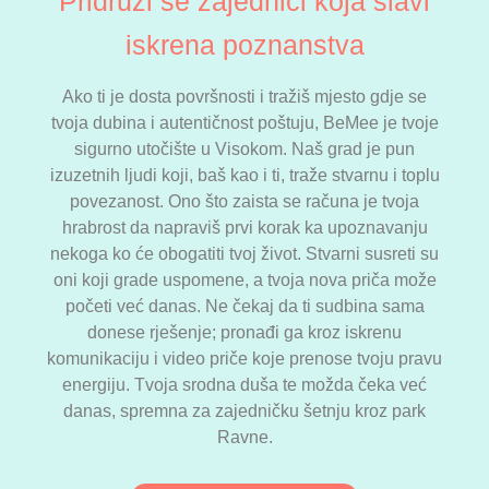
Pridruži se zajednici koja slavi
iskrena poznanstva
Ako ti je dosta površnosti i tražiš mjesto gdje se
tvoja dubina i autentičnost poštuju, BeMee je tvoje
sigurno utočište u Visokom. Naš grad je pun
izuzetnih ljudi koji, baš kao i ti, traže stvarnu i toplu
povezanost. Ono što zaista se računa je tvoja
hrabrost da napraviš prvi korak ka upoznavanju
nekoga ko će obogatiti tvoj život. Stvarni susreti su
oni koji grade uspomene, a tvoja nova priča može
početi već danas. Ne čekaj da ti sudbina sama
donese rješenje; pronađi ga kroz iskrenu
komunikaciju i video priče koje prenose tvoju pravu
energiju. Tvoja srodna duša te možda čeka već
danas, spremna za zajedničku šetnju kroz park
Ravne.