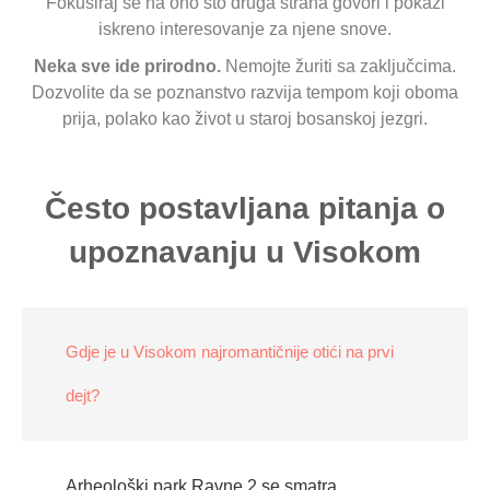
Fokusiraj se na ono što druga strana govori i pokaži
iskreno interesovanje za njene snove.
Neka sve ide prirodno.
Nemojte žuriti sa zaključcima.
Dozvolite da se poznanstvo razvija tempom koji oboma
prija, polako kao život u staroj bosanskoj jezgri.
Često postavljana pitanja o
upoznavanju u Visokom
Gdje je u Visokom najromantičnije otići na prvi
dejt?
Arheološki park Ravne 2 se smatra