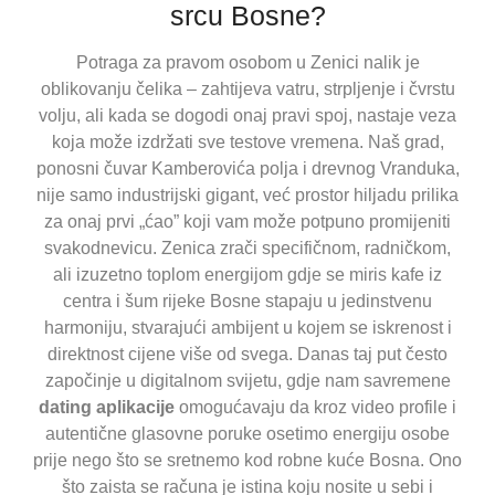
srcu Bosne?
Potraga za pravom osobom u Zenici nalik je
oblikovanju čelika – zahtijeva vatru, strpljenje i čvrstu
volju, ali kada se dogodi onaj pravi spoj, nastaje veza
koja može izdržati sve testove vremena. Naš grad,
ponosni čuvar Kamberovića polja i drevnog Vranduka,
nije samo industrijski gigant, već prostor hiljadu prilika
za onaj prvi „ćao” koji vam može potpuno promijeniti
svakodnevicu. Zenica zrači specifičnom, radničkom,
ali izuzetno toplom energijom gdje se miris kafe iz
centra i šum rijeke Bosne stapaju u jedinstvenu
harmoniju, stvarajući ambijent u kojem se iskrenost i
direktnost cijene više od svega. Danas taj put često
započinje u digitalnom svijetu, gdje nam savremene
dating aplikacije
omogućavaju da kroz video profile i
autentične glasovne poruke osetimo energiju osobe
prije nego što se sretnemo kod robne kuće Bosna. Ono
što zaista se računa je istina koju nosite u sebi i