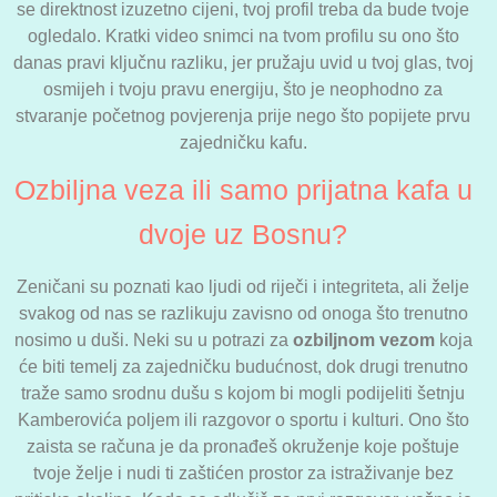
se direktnost izuzetno cijeni, tvoj profil treba da bude tvoje
ogledalo. Kratki video snimci na tvom profilu su ono što
danas pravi ključnu razliku, jer pružaju uvid u tvoj glas, tvoj
osmijeh i tvoju pravu energiju, što je neophodno za
stvaranje početnog povjerenja prije nego što popijete prvu
zajedničku kafu.
Ozbiljna veza ili samo prijatna kafa u
dvoje uz Bosnu?
Zeničani su poznati kao ljudi od riječi i integriteta, ali želje
svakog od nas se razlikuju zavisno od onoga što trenutno
nosimo u duši. Neki su u potrazi za
ozbiljnom vezom
koja
će biti temelj za zajedničku budućnost, dok drugi trenutno
traže samo srodnu dušu s kojom bi mogli podijeliti šetnju
Kamberovića poljem ili razgovor o sportu i kulturi. Ono što
zaista se računa je da pronađeš okruženje koje poštuje
tvoje želje i nudi ti zaštićen prostor za istraživanje bez