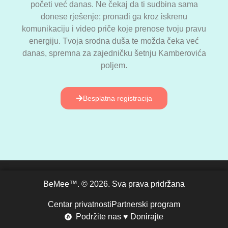
početi već danas. Ne čekaj da ti sudbina sama
donese rješenje; pronađi ga kroz iskrenu
komunikaciju i video priče koje prenose tvoju pravu
energiju. Tvoja srodna duša te možda čeka već
danas, spremna za zajedničku šetnju Kamberovića
poljem.
Besplatna registracija
BeMee™. © 2026. Sva prava pridržana
Centar privatnosti
Partnerski program
Podržite nas ♥ Donirajte