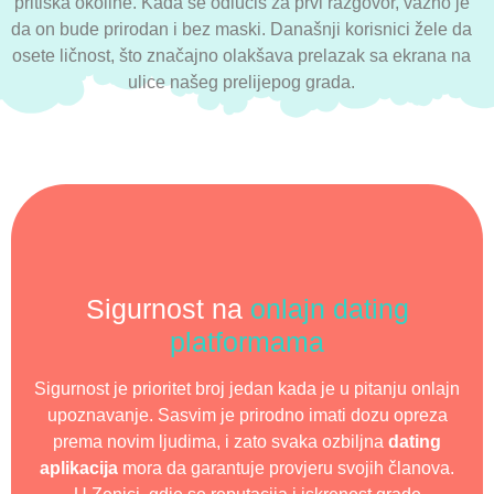
pritiska okoline. Kada se odlučiš za prvi razgovor, važno je
da on bude prirodan i bez maski. Današnji korisnici žele da
osete ličnost, što značajno olakšava prelazak sa ekrana na
ulice našeg prelijepog grada.
Sigurnost na
onlajn dating
platformama
Sigurnost je prioritet broj jedan kada je u pitanju onlajn
upoznavanje. Sasvim je prirodno imati dozu opreza
prema novim ljudima, i zato svaka ozbiljna
dating
aplikacija
mora da garantuje provjeru svojih članova.