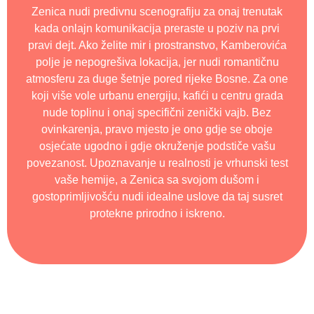
Zenica nudi predivnu scenografiju za onaj trenutak
kada onlajn komunikacija preraste u poziv na prvi
pravi dejt. Ako želite mir i prostranstvo, Kamberovića
polje je nepogrešiva lokacija, jer nudi romantičnu
atmosferu za duge šetnje pored rijeke Bosne. Za one
koji više vole urbanu energiju, kafići u centru grada
nude toplinu i onaj specifični zenički vajb. Bez
ovinkarenja, pravo mjesto je ono gdje se oboje
osjećate ugodno i gdje okruženje podstiče vašu
povezanost. Upoznavanje u realnosti je vrhunski test
vaše hemije, a Zenica sa svojom dušom i
gostoprimljivošću nudi idealne uslove da taj susret
protekne prirodno i iskreno.