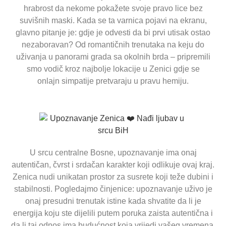
hrabrost da nekome pokažete svoje pravo lice bez
suvišnih maski. Kada se ta varnica pojavi na ekranu,
glavno pitanje je: gdje je odvesti da bi prvi utisak ostao
nezaboravan? Od romantičnih trenutaka na keju do
uživanja u panorami grada sa okolnih brda – pripremili
smo vodič kroz najbolje lokacije u Zenici gdje se
onlajn simpatije pretvaraju u pravu hemiju.
U srcu centralne Bosne, upoznavanje ima onaj
autentičan, čvrst i srdačan karakter koji odlikuje ovaj kraj.
Zenica nudi unikatan prostor za susrete koji teže dubini i
stabilnosti. Pogledajmo činjenice: upoznavanje uživo je
onaj presudni trenutak istine kada shvatite da li je
energija koju ste dijelili putem poruka zaista autentična i
da li taj odnos ima budućnost koja vrijedi vašeg vremena.