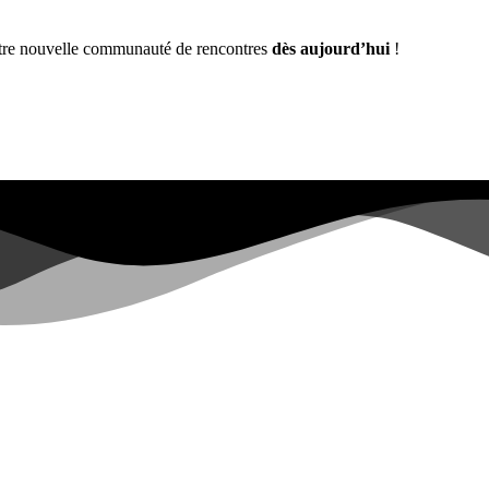
notre nouvelle communauté de rencontres
dès aujourd’hui
!
Déjà plus de
0+
inscrits sur la liste d'attente ...
|
t have sufficient permissions for this property. To learn more about Pr
s.google.com/analytics/devguides/reporting/data/v1/property-id.
ons for this property. To learn more about Property ID, see https://deve
visites au cours des 28 derniers jours