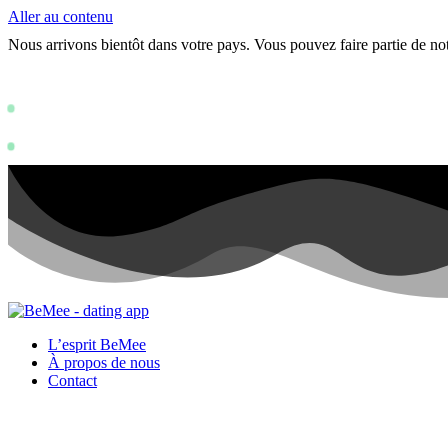
Aller au contenu
Nous arrivons bientôt dans votre pays. Vous pouvez faire partie de 
Status: PERMISSION_DENIED - User does no
https://developer
Status: PERMISSION_DENIED - User does not have sufficient permissi
L’esprit BeMee
À propos de nous
Contact