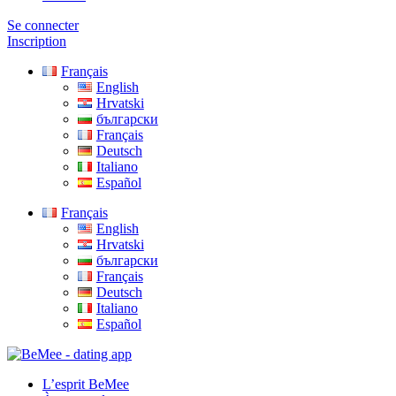
Se connecter
Inscription
Français
English
Hrvatski
български
Français
Deutsch
Italiano
Español
Français
English
Hrvatski
български
Français
Deutsch
Italiano
Español
L’esprit BeMee