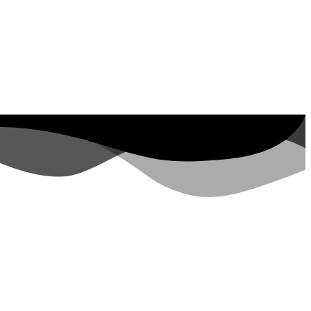
operty ID, see
visites au cours des 7 derniers
jours
lopers.google.com/analytics/devguides/reporting/data/v1/property-id.