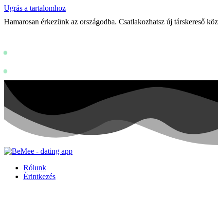
Ugrás a tartalomhoz
Hamarosan érkezünk az országodba. Csatlakozhatsz új társkereső k
Status: PERMISSION_DENIED - User does
https://develo
Status: PERMISSION_DENIED - User does not have sufficient permissi
Rólunk
Érintkezés