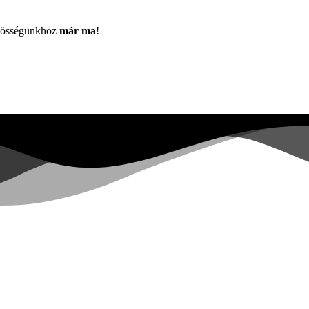
özösségünkhöz
már ma
!
Már több mint
0+
regisztrált a várólistán ...
|
 not have sufficient permissions for this property. To learn more about
pers.google.com/analytics/devguides/reporting/data/v1/property-id.
ons for this property. To learn more about Property ID, see https://deve
látogató az elmúlt 28 napban