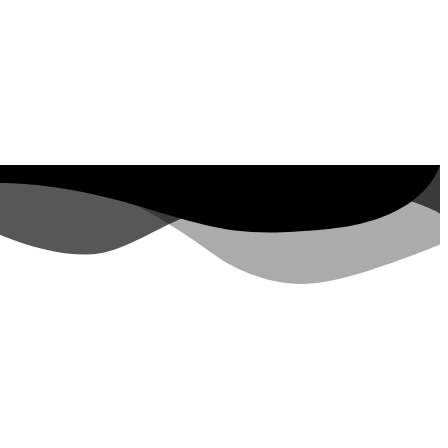
 Property ID, see
látogató az elmúlt 7
napban
lopers.google.com/analytics/devguides/reporting/data/v1/property-id.