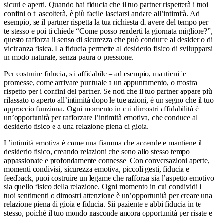
sicuri e aperti. Quando hai fiducia che il tuo partner rispetterà i tuoi
confini o ti ascolterà, è più facile lasciarsi andare all’intimità. Ad
esempio, se il partner rispetta la tua richiesta di avere del tempo per
te stesso e poi ti chiede “Come posso renderti la giornata migliore?”,
questo rafforza il senso di sicurezza che può condurre al desiderio di
vicinanza fisica. La fiducia permette al desiderio fisico di svilupparsi
in modo naturale, senza paura o pressione.
Per costruire fiducia, sii affidabile – ad esempio, mantieni le
promesse, come arrivare puntuale a un appuntamento, o mostra
rispetto per i confini del partner. Se noti che il tuo partner appare più
rilassato o aperto all’intimità dopo le tue azioni, è un segno che il tuo
approccio funziona. Ogni momento in cui dimostri affidabilità è
un’opportunità per rafforzare l’intimità emotiva, che conduce al
desiderio fisico e a una relazione piena di gioia.
L’intimità emotiva è come una fiamma che accende e mantiene il
desiderio fisico, creando relazioni che sono allo stesso tempo
appassionate e profondamente connesse. Con conversazioni aperte,
momenti condivisi, sicurezza emotiva, piccoli gesti, fiducia e
feedback, puoi costruire un legame che rafforza sia l’aspetto emotivo
sia quello fisico della relazione. Ogni momento in cui condividi i
tuoi sentimenti o dimostri attenzione è un’opportunità per creare una
relazione piena di gioia e fiducia. Sii paziente e abbi fiducia in te
stesso, poiché il tuo mondo nasconde ancora opportunità per risate e