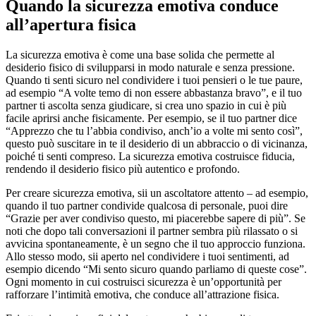
Quando la sicurezza emotiva conduce
all’apertura fisica
La sicurezza emotiva è come una base solida che permette al
desiderio fisico di svilupparsi in modo naturale e senza pressione.
Quando ti senti sicuro nel condividere i tuoi pensieri o le tue paure,
ad esempio “A volte temo di non essere abbastanza bravo”, e il tuo
partner ti ascolta senza giudicare, si crea uno spazio in cui è più
facile aprirsi anche fisicamente. Per esempio, se il tuo partner dice
“Apprezzo che tu l’abbia condiviso, anch’io a volte mi sento così”,
questo può suscitare in te il desiderio di un abbraccio o di vicinanza,
poiché ti senti compreso. La sicurezza emotiva costruisce fiducia,
rendendo il desiderio fisico più autentico e profondo.
Per creare sicurezza emotiva, sii un ascoltatore attento – ad esempio,
quando il tuo partner condivide qualcosa di personale, puoi dire
“Grazie per aver condiviso questo, mi piacerebbe sapere di più”. Se
noti che dopo tali conversazioni il partner sembra più rilassato o si
avvicina spontaneamente, è un segno che il tuo approccio funziona.
Allo stesso modo, sii aperto nel condividere i tuoi sentimenti, ad
esempio dicendo “Mi sento sicuro quando parliamo di queste cose”.
Ogni momento in cui costruisci sicurezza è un’opportunità per
rafforzare l’intimità emotiva, che conduce all’attrazione fisica.