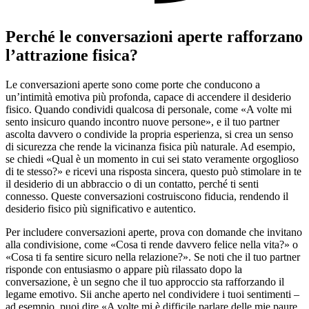
Perché le conversazioni aperte rafforzano
l’attrazione fisica?
Le conversazioni aperte sono come porte che conducono a
un’intimità emotiva più profonda, capace di accendere il desiderio
fisico. Quando condividi qualcosa di personale, come «A volte mi
sento insicuro quando incontro nuove persone», e il tuo partner
ascolta davvero o condivide la propria esperienza, si crea un senso
di sicurezza che rende la vicinanza fisica più naturale. Ad esempio,
se chiedi «Qual è un momento in cui sei stato veramente orgoglioso
di te stesso?» e ricevi una risposta sincera, questo può stimolare in te
il desiderio di un abbraccio o di un contatto, perché ti senti
connesso. Queste conversazioni costruiscono fiducia, rendendo il
desiderio fisico più significativo e autentico.
Per includere conversazioni aperte, prova con domande che invitano
alla condivisione, come «Cosa ti rende davvero felice nella vita?» o
«Cosa ti fa sentire sicuro nella relazione?». Se noti che il tuo partner
risponde con entusiasmo o appare più rilassato dopo la
conversazione, è un segno che il tuo approccio sta rafforzando il
legame emotivo. Sii anche aperto nel condividere i tuoi sentimenti –
ad esempio, puoi dire «A volte mi è difficile parlare delle mie paure,