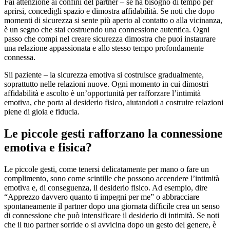
Fai attenzione ai confini del partner – se ha bisogno di tempo per
aprirsi, concedigli spazio e dimostra affidabilità. Se noti che dopo
momenti di sicurezza si sente più aperto al contatto o alla vicinanza,
è un segno che stai costruendo una connessione autentica. Ogni
passo che compi nel creare sicurezza dimostra che puoi instaurare
una relazione appassionata e allo stesso tempo profondamente
connessa.
Sii paziente – la sicurezza emotiva si costruisce gradualmente,
soprattutto nelle relazioni nuove. Ogni momento in cui dimostri
affidabilità e ascolto è un’opportunità per rafforzare l’intimità
emotiva, che porta al desiderio fisico, aiutandoti a costruire relazioni
piene di gioia e fiducia.
Le piccole gesti rafforzano la connessione
emotiva e fisica?
Le piccole gesti, come tenersi delicatamente per mano o fare un
complimento, sono come scintille che possono accendere l’intimità
emotiva e, di conseguenza, il desiderio fisico. Ad esempio, dire
“Apprezzo davvero quanto ti impegni per me” o abbracciare
spontaneamente il partner dopo una giornata difficile crea un senso
di connessione che può intensificare il desiderio di intimità. Se noti
che il tuo partner sorride o si avvicina dopo un gesto del genere, è