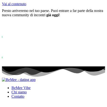
Vai al contenuto
Presto arriveremo nel tuo paese. Puoi entrare a far parte della nostra
nuova community di incontri
già oggi
!
Già più di
0+
iscritti alla lista d'attesa ...
Status: PERMISSION_DENIED - User does not have sufficient permiss
for this property. To learn more about Property ID, see
https://developers.google.com/analytics/devguides/reporting/data/v1/pro
id.
Status: PERMISSION_DENIED - User does not have sufficient permis
for this property. To learn more about Property ID, see
https://developers.google.com/analytics/devguides/reporting/data/v1/pro
id. visite negli ultimi 28 giorni
BeMee Vibe
Chi siamo
Contatto