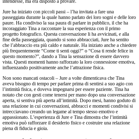
intendesse, ma era disposto a provare.
Jure ha iniziato con piccoli passi – l’ha invitata a fare una
passeggiata durante la quale hanno parlato dei loro sogni e delle loro
paure. Ha condiviso la sua paura di parlare in pubblico, il che ha
incoraggiato Tina a raccontare la sua esperienza con il primo
progetto fotografico. Questa conversazione li ha avvicinati, e alla
fine della passeggiata, quando si sono abbracciati, Jure ha sentito
che l’abbraccio era più caldo e naturale. Ha iniziato anche a chiedere
più frequentemente “Come ti senti oggi?” o “Cosa ti rende felice in
questo momento?”, dando a Tina la sensazione di essere davvero
vista. Questi momenti hanno rafforzato la loro connessione emotiva,
influenzando positivamente anche l’attrazione fisica.
Non sono mancati ostacoli – Jure a volte dimenticava che Tina
aveva bisogno di tempo per parlare prima di sentirsi a suo agio con
l’intimità fisica, e doveva impegnarsi per essere paziente. Tina ha
notato che con gesti come tenersi per mano dopo una conversazione
aperta, si sentiva più aperta all’intimità. Dopo mesi, hanno goduto di
una relazione in cui conversazioni, abbracci e momenti condivisi si
intrecciavano creando un legame al tempo stesso emotivo e
appassionato. L’esperienza di Jure e Tina dimostra che l’intimità
emotiva può rafforzare il desiderio fisico e costruire una relazione
piena di fiducia e gioia.