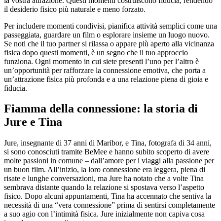
la vostra attrazione. Questi momenti costruiscono fiducia, rendendo
il desiderio fisico più naturale e meno forzato.
Per includere momenti condivisi, pianifica attività semplici come una
passeggiata, guardare un film o esplorare insieme un luogo nuovo.
Se noti che il tuo partner si rilassa o appare più aperto alla vicinanza
fisica dopo questi momenti, è un segno che il tuo approccio
funziona. Ogni momento in cui siete presenti l’uno per l’altro è
un’opportunità per rafforzare la connessione emotiva, che porta a
un’attrazione fisica più profonda e a una relazione piena di gioia e
fiducia.
Fiamma della connessione: la storia di
Jure e Tina
Jure, insegnante di 37 anni di Maribor, e Tina, fotografa di 34 anni,
si sono conosciuti tramite BeMee e hanno subito scoperto di avere
molte passioni in comune – dall’amore per i viaggi alla passione per
un buon film. All’inizio, la loro connessione era leggera, piena di
risate e lunghe conversazioni, ma Jure ha notato che a volte Tina
sembrava distante quando la relazione si spostava verso l’aspetto
fisico. Dopo alcuni appuntamenti, Tina ha accennato che sentiva la
necessità di una “vera connessione” prima di sentirsi completamente
a suo agio con l’intimità fisica. Jure inizialmente non capiva cosa