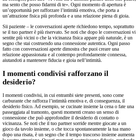
ma sento che posso fidarmi di te». Ogni momento di apertura è
un’opportunità per rafforzare l’intimità emotiva, che porta a
un’attrazione fisica più profonda e a una relazione piena di gioia.
Sii paziente – le conversazioni aperte richiedono tempo, soprattutto
se il tuo partner è più riservato. Se noti che dopo le conversazioni vi
sentite più vicini o che la vicinanza fisica appare più naturale, è un
segno che stai costruendo una connessione autentica. Ogni passo
fatto con conversazioni aperte dimostra che puoi creare una
relazione appassionata e al contempo profondamente connessa,
aiutandoti a mantenere fiducia e gioia nell’intimità.
I momenti condivisi rafforzano il
desiderio?
I momenti condivisi, in cui entrambi siete presenti, sono come
carburante che rafforza l’intimità emotiva e, di conseguenza, il
desiderio fisico. Ad esempio, se cucinate insieme la cena o fate una
passeggiata al tramonto, questi momenti creano un senso di
connessione che può approfondire il desiderio di contatto o
vicinanza. Se noti che il tuo partner sorride mentre giocate a un
gioco da tavolo insieme, o che tocca spontaneamente la tua mano
dopo una risata, è un segno che il tempo trascorso insieme aumenta