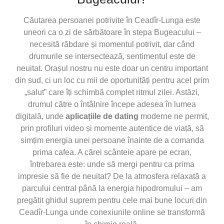
Căutarea persoanei potrivite în Ceadîr-Lunga este
uneori ca o zi de sărbătoare în stepa Bugeacului –
necesită răbdare și momentul potrivit, dar când
drumurile se intersectează, sentimentul este de
neuitat. Orașul nostru nu este doar un centru important
din sud, ci un loc cu mii de oportunități pentru acel prim
„salut” care îți schimbă complet ritmul zilei. Astăzi,
drumul către o întâlnire începe adesea în lumea
digitală, unde
aplicațiile de dating
moderne ne permit,
prin profiluri video și momente autentice de viață, să
simțim energia unei persoane înainte de a comanda
prima cafea. A cărei scânteie apare pe ecran,
întrebarea este: unde să mergi pentru ca prima
impresie să fie de neuitat? De la atmosfera relaxată a
parcului central până la energia hipodromului – am
pregătit ghidul suprem pentru cele mai bune locuri din
Ceadîr-Lunga unde conexiunile online se transformă