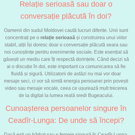
Relație serioasă sau doar o
conversație plăcută în doi?
Oamenii din sudul Moldovei caută lucruri diferite. Unii sunt
concentrați pe o
relație serioasă
și construirea unui viitor
stabil, alții își doresc doar o conversație plăcută seara sau
noi cunoștințe pentru evenimente sociale. Este esențial să
găsești un mediu care îți respectă dorințele. Când decizi să
ai o discuție în doi, este important ca comunicarea să fie
fluidă și sigură. Utilizatorii de astăzi nu mai vor doar
mesaje seci, ci vor să simtă energia persoanei prin povești
video sau mesaje vocale, ceea ce ușurează mult trecerea
de la digital la lumea reală sredi Bugeacului.
Cunoașterea persoanelor singure în
Ceadîr-Lunga: De unde să începi?
Dacă ești un bărbat sau o femeie singură în Ceadîr-Lunga,