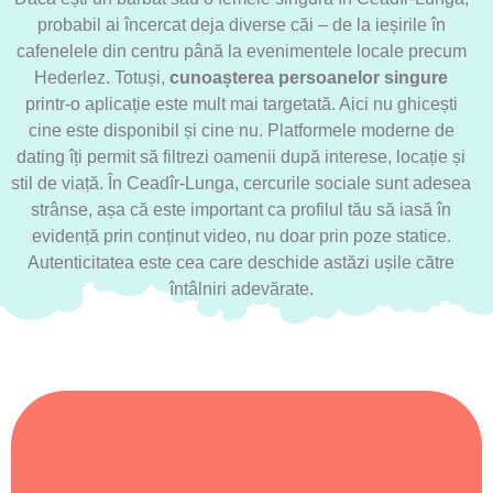
probabil ai încercat deja diverse căi – de la ieșirile în
cafenelele din centru până la evenimentele locale precum
Hederlez. Totuși,
cunoașterea persoanelor singure
printr-o aplicație este mult mai targetată. Aici nu ghicești
cine este disponibil și cine nu. Platformele moderne de
dating îți permit să filtrezi oamenii după interese, locație și
stil de viață. În Ceadîr-Lunga, cercurile sociale sunt adesea
strânse, așa că este important ca profilul tău să iasă în
evidență prin conținut video, nu doar prin poze statice.
Autenticitatea este cea care deschide astăzi ușile către
întâlniri adevărate.