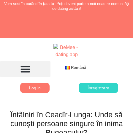
Vom sosi în curând în țara ta. Poți deveni parte a noii noastre comunități
de dating
astăzi
!
Română
Log in
Înregistrare
Întâlniri în Ceadîr-Lunga: Unde să
cunoști persoane singure în inima
Bugeacului?