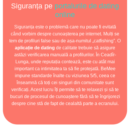
Siguranța pe
portalurile de dating
online
Siguranța este o problemă care nu poate fi evitată
când vorbim despre cunoașterea pe internet. Mulți se
tem de profiluri false sau de așa-numitul „catfishing”. O
aplicație de dating
de calitate trebuie să asigure
astăzi verificarea manuală a profilurilor. În Ceadîr-
Lunga, unde reputația contează, este cu atât mai
important ca intimitatea ta să fie protejată. BeMee
impune standarde înalte cu viziunea 5/5, ceea ce
înseamnă că toți cei singuri din comunitate sunt
verificați. Acest lucru îți permite să te relaxezi și să te
bucuri de procesul de cunoaștere fără să te îngrijorezi
despre cine stă de fapt de cealaltă parte a ecranului.