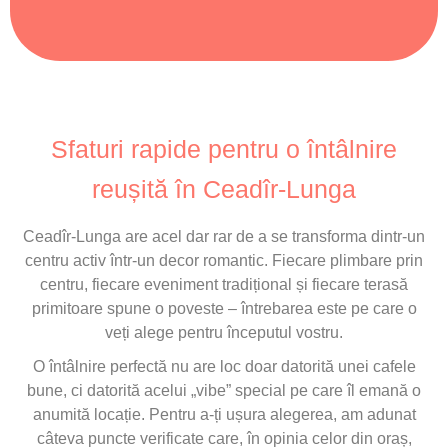
Sfaturi rapide pentru o întâlnire
reușită în Ceadîr-Lunga
Ceadîr-Lunga are acel dar rar de a se transforma dintr-un
centru activ într-un decor romantic. Fiecare plimbare prin
centru, fiecare eveniment tradițional și fiecare terasă
primitoare spune o poveste – întrebarea este pe care o
veți alege pentru începutul vostru.
O întâlnire perfectă nu are loc doar datorită unei cafele
bune, ci datorită acelui „vibe” special pe care îl emană o
anumită locație. Pentru a-ți ușura alegerea, am adunat
câteva puncte verificate care, în opinia celor din oraș,