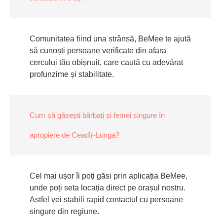
Comunitatea fiind una strânsă, BeMee te ajută
să cunoști persoane verificate din afara
cercului tău obișnuit, care caută cu adevărat
profunzime și stabilitate.
Cum să găsești bărbați și femei singure în
apropiere de Ceadîr-Lunga?
Cel mai ușor îi poți găsi prin aplicația BeMee,
unde poți seta locația direct pe orașul nostru.
Astfel vei stabili rapid contactul cu persoane
singure din regiune.