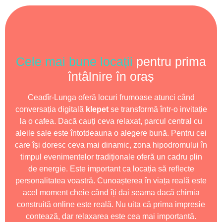
Cele mai bune locații
pentru prima
întâlnire în oraș
Ceadîr-Lunga oferă locuri frumoase atunci când
conversația digitală
klepet
se transformă într-o invitație
la o cafea. Dacă cauți ceva relaxat, parcul central cu
aleile sale este întotdeauna o alegere bună. Pentru cei
care își doresc ceva mai dinamic, zona hipodromului în
timpul evenimentelor tradiționale oferă un cadru plin
de energie. Este important ca locația să reflecte
personalitatea voastră. Cunoașterea în viața reală este
acel moment cheie când îți dai seama dacă chimia
construită online este reală. Nu uita că prima impresie
contează, dar relaxarea este cea mai importantă.