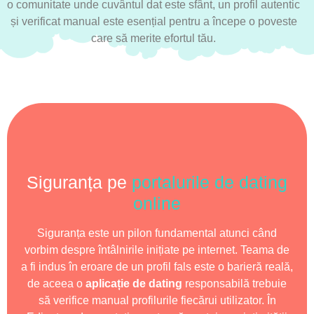
o comunitate unde cuvântul dat este sfânt, un profil autentic
și verificat manual este esențial pentru a începe o poveste
care să merite efortul tău.
Siguranța pe
portalurile de dating
online
Siguranța este un pilon fundamental atunci când
vorbim despre întâlnirile inițiate pe internet. Teama de
a fi indus în eroare de un profil fals este o barieră reală,
de aceea o
aplicație de dating
responsabilă trebuie
să verifice manual profilurile fiecărui utilizator. În