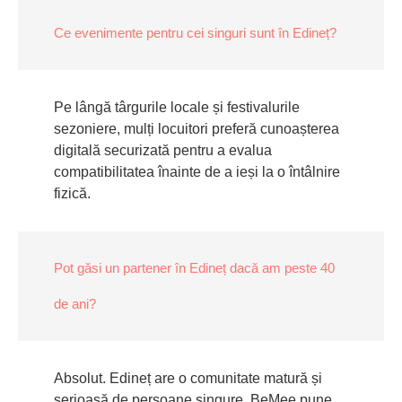
Ce evenimente pentru cei singuri sunt în Edineț?
Pe lângă târgurile locale și festivalurile
sezoniere, mulți locuitori preferă cunoașterea
digitală securizată pentru a evalua
compatibilitatea înainte de a ieși la o întâlnire
fizică.
Pot găsi un partener în Edineț dacă am peste 40
de ani?
Absolut. Edineț are o comunitate matură și
serioasă de persoane singure. BeMee pune