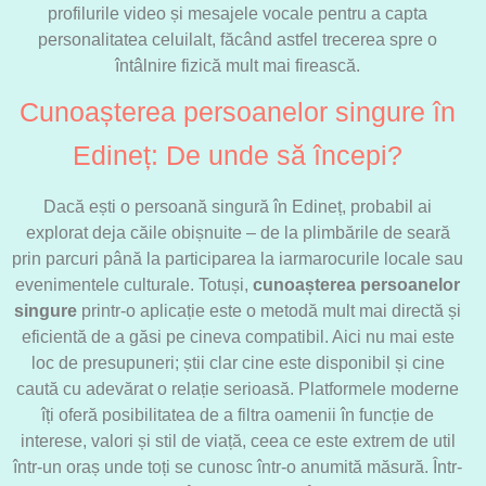
profilurile video și mesajele vocale pentru a capta
personalitatea celuilalt, făcând astfel trecerea spre o
întâlnire fizică mult mai firească.
Cunoașterea persoanelor singure în
Edineț: De unde să începi?
Dacă ești o persoană singură în Edineț, probabil ai
explorat deja căile obișnuite – de la plimbările de seară
prin parcuri până la participarea la iarmarocurile locale sau
evenimentele culturale. Totuși,
cunoașterea persoanelor
singure
printr-o aplicație este o metodă mult mai directă și
eficientă de a găsi pe cineva compatibil. Aici nu mai este
loc de presupuneri; știi clar cine este disponibil și cine
caută cu adevărat o relație serioasă. Platformele moderne
îți oferă posibilitatea de a filtra oamenii în funcție de
interese, valori și stil de viață, ceea ce este extrem de util
într-un oraș unde toți se cunosc într-o anumită măsură. Într-