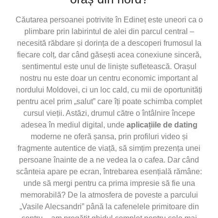
Căutarea persoanei potrivite în Edineț este uneori ca o
plimbare prin labirintul de alei din parcul central –
necesită răbdare și dorința de a descoperi frumosul la
fiecare colț, dar când găsești acea conexiune sinceră,
sentimentul este unul de liniște sufletească. Orașul
nostru nu este doar un centru economic important al
nordului Moldovei, ci un loc cald, cu mii de oportunități
pentru acel prim „salut” care îți poate schimba complet
cursul vieții. Astăzi, drumul către o întâlnire începe
adesea în mediul digital, unde
aplicațiile de dating
moderne ne oferă șansa, prin profiluri video și
fragmente autentice de viață, să simțim prezența unei
persoane înainte de a ne vedea la o cafea. Dar când
scânteia apare pe ecran, întrebarea esențială rămâne:
unde să mergi pentru ca prima impresie să fie una
memorabilă? De la atmosfera de poveste a parcului
„Vasile Alecsandri” până la cafenelele primitoare din