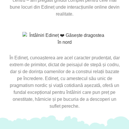
centru – am pregătit ghidul complet pentru cele mai
bune locuri din Edineț unde interacțiunile online devin
realitate.
În Edineț, cunoașterea are acel caracter prudențat, dar
extrem de primitor, dictat de peisajul de stepă și codru,
dar și de dorința oamenilor de a construi relații bazate
pe încredere. Edineț, cu amestecul său unic de
pragmatism nordic și viață cotidiană așezată, oferă un
fundal excepțional pentru întâlniri care pun preț pe
onestitate, hărnicie și pe bucuria de a descoperi un
suflet pereche.