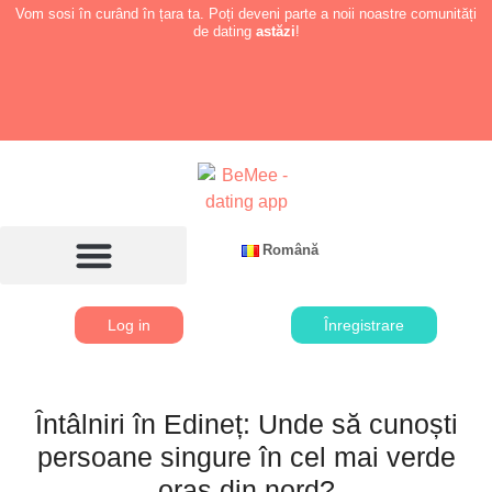
Vom sosi în curând în țara ta. Poți deveni parte a noii noastre comunități
de dating
astăzi
!
Română
Log in
Înregistrare
Întâlniri în Edineț: Unde să cunoști
persoane singure în cel mai verde
oraș din nord?