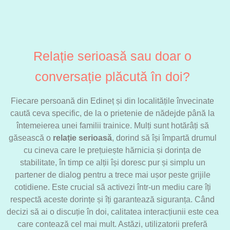
Relație serioasă sau doar o
conversație plăcută în doi?
Fiecare persoană din Edineț și din localitățile învecinate
caută ceva specific, de la o prietenie de nădejde până la
întemeierea unei familii trainice. Mulți sunt hotărâți să
găsească o
relație serioasă
, dorind să își împartă drumul
cu cineva care le prețuiește hărnicia și dorința de
stabilitate, în timp ce alții își doresc pur și simplu un
partener de dialog pentru a trece mai ușor peste grijile
cotidiene. Este crucial să activezi într-un mediu care îți
respectă aceste dorințe și îți garantează siguranța. Când
decizi să ai o discuție în doi, calitatea interacțiunii este cea
care contează cel mai mult. Astăzi, utilizatorii preferă