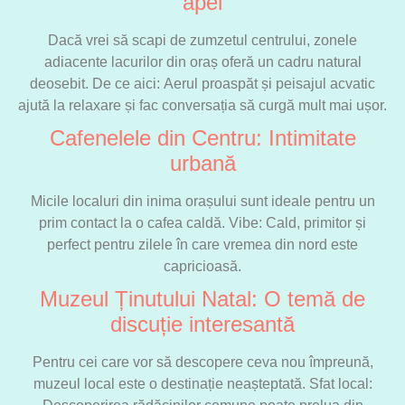
apei
Dacă vrei să scapi de zumzetul centrului, zonele
adiacente lacurilor din oraș oferă un cadru natural
deosebit. De ce aici: Aerul proaspăt și peisajul acvatic
ajută la relaxare și fac conversația să curgă mult mai ușor.
Cafenelele din Centru: Intimitate
urbană
Micile localuri din inima orașului sunt ideale pentru un
prim contact la o cafea caldă. Vibe: Cald, primitor și
perfect pentru zilele în care vremea din nord este
capricioasă.
Muzeul Ținutului Natal: O temă de
discuție interesantă
Pentru cei care vor să descopere ceva nou împreună,
muzeul local este o destinație neașteptată. Sfat local: