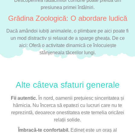
Descoperirea rădăcinilor comune poate prelua din
presiunea primei întâlniri.
Grădina Zoologică: O abordare ludică
Dacă amândoi iubiți animalele, o plimbare pe aici poate fi
un mod distractiv și relaxat de a sparge gheața. De ce
aici: Oferă o activitate dinamică ce înlocuiește
stânjeneala tăcerilor lungi.
Alte câteva sfaturi generale
Fii autentic.
În nord, oamenii prețuiesc sinceritatea și
hărnicia. Nu încerca să epatezi cu lucruri care nu te
reprezintă, deoarece onestitatea este temelia oricărei
relații solide.
Îmbracă-te confortabil.
Edineț este un oraș al