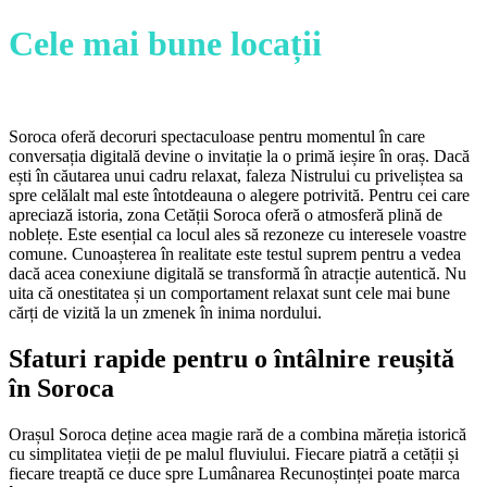
Cele mai bune locații
pentru
prima întâlnire în Soroca
Soroca oferă decoruri spectaculoase pentru momentul în care
conversația digitală devine o invitație la o primă ieșire în oraș. Dacă
ești în căutarea unui cadru relaxat, faleza Nistrului cu priveliștea sa
spre celălalt mal este întotdeauna o alegere potrivită. Pentru cei care
apreciază istoria, zona Cetății Soroca oferă o atmosferă plină de
noblețe. Este esențial ca locul ales să rezoneze cu interesele voastre
comune. Cunoașterea în realitate este testul suprem pentru a vedea
dacă acea conexiune digitală se transformă în atracție autentică. Nu
uita că onestitatea și un comportament relaxat sunt cele mai bune
cărți de vizită la un zmenek în inima nordului.
Sfaturi rapide pentru o întâlnire reușită
în Soroca
Orașul Soroca deține acea magie rară de a combina măreția istorică
cu simplitatea vieții de pe malul fluviului. Fiecare piatră a cetății și
fiecare treaptă ce duce spre Lumânarea Recunoștinței poate marca