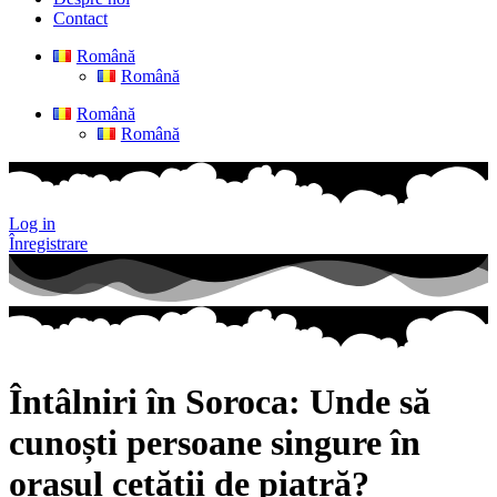
Contact
Română
Română
Română
Română
Log in
Înregistrare
Întâlniri în Soroca: Unde să
cunoști persoane singure în
orașul cetății de piatră?