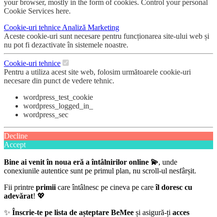
your browser, mostly in the form of cookies. Control your personal
Cookie Services here.
Cookie-uri tehnice
Analiză
Marketing
Aceste cookie-uri sunt necesare pentru funcționarea site-ului web și
nu pot fi dezactivate în sistemele noastre.
Cookie-uri tehnice
Pentru a utiliza acest site web, folosim următoarele cookie-uri
necesare din punct de vedere tehnic.
wordpress_test_cookie
wordpress_logged_in_
wordpress_sec
Decline
Accept
Bine ai venit în noua eră a întâlnirilor online 💫
, unde
conexiunile autentice sunt pe primul plan, nu scroll-ul nesfârșit.
Fii printre
primii
care întâlnesc pe cineva pe care
îl doresc cu
adevărat
! 💖
✨
Înscrie-te pe lista de așteptare BeMee
și asigură-ți
acces