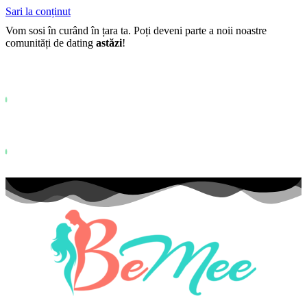
Sari la conținut
Vom sosi în curând în țara ta. Poți deveni parte a noii noastre
comunități de dating
astăzi
!
Deja peste
0+
înscriși pe lista de așteptare ...
Status: PERMISSION_DENIED - User does not have sufficient permiss
for this property. To learn more about Property ID, see
https://developers.google.com/analytics/devguides/reporting/data/v1/pro
id.
Status: PERMISSION_DENIED - User does not have sufficient permis
for this property. To learn more about Property ID, see
https://developers.google.com/analytics/devguides/reporting/data/v1/pro
id. vizite în ultimele 28 de zile