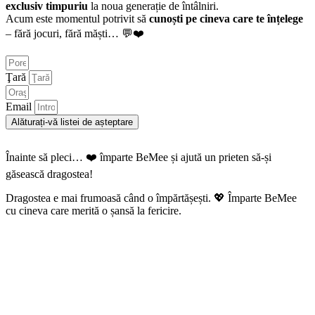
exclusiv timpuriu
la noua generație de întâlniri.
Acum este momentul potrivit să
cunoști pe cineva care te înțelege
– fără jocuri, fără măști… 💬❤️
Ţară
Email
Alăturați-vă listei de așteptare
Înainte să pleci… ❤️ împarte BeMee și ajută un prieten să-și
găsească dragostea!
Dragostea e mai frumoasă când o împărtășești. 💖 Împarte BeMee
cu cineva care merită o șansă la fericire.