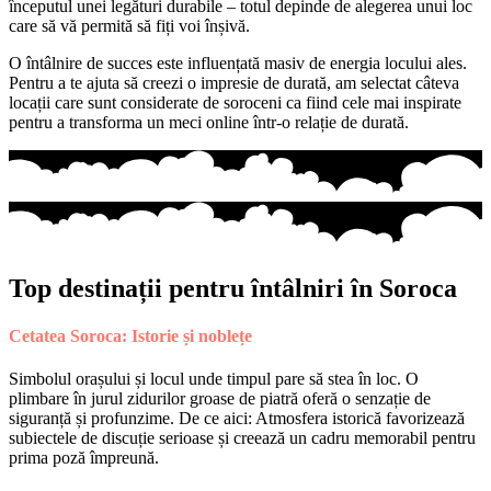
începutul unei legături durabile – totul depinde de alegerea unui loc
care să vă permită să fiți voi înșivă.
O întâlnire de succes este influențată masiv de energia locului ales.
Pentru a te ajuta să creezi o impresie de durată, am selectat câteva
locații care sunt considerate de soroceni ca fiind cele mai inspirate
pentru a transforma un meci online într-o relație de durată.
Top destinații pentru întâlniri în Soroca
Cetatea Soroca: Istorie și noblețe
Simbolul orașului și locul unde timpul pare să stea în loc. O
plimbare în jurul zidurilor groase de piatră oferă o senzație de
siguranță și profunzime. De ce aici: Atmosfera istorică favorizează
subiectele de discuție serioase și creează un cadru memorabil pentru
prima poză împreună.