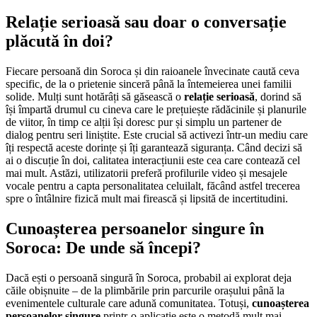
Relație serioasă sau doar o conversație
plăcută în doi?
Fiecare persoană din Soroca și din raioanele învecinate caută ceva
specific, de la o prietenie sinceră până la întemeierea unei familii
solide. Mulți sunt hotărâți să găsească o
relație serioasă
, dorind să
își împartă drumul cu cineva care le prețuiește rădăcinile și planurile
de viitor, în timp ce alții își doresc pur și simplu un partener de
dialog pentru seri liniștite. Este crucial să activezi într-un mediu care
îți respectă aceste dorințe și îți garantează siguranța. Când decizi să
ai o discuție în doi, calitatea interacțiunii este cea care contează cel
mai mult. Astăzi, utilizatorii preferă profilurile video și mesajele
vocale pentru a capta personalitatea celuilalt, făcând astfel trecerea
spre o întâlnire fizică mult mai firească și lipsită de incertitudini.
Cunoașterea persoanelor singure în
Soroca: De unde să începi?
Dacă ești o persoană singură în Soroca, probabil ai explorat deja
căile obișnuite – de la plimbările prin parcurile orașului până la
evenimentele culturale care adună comunitatea. Totuși,
cunoașterea
persoanelor singure
printr-o aplicație este o metodă mult mai