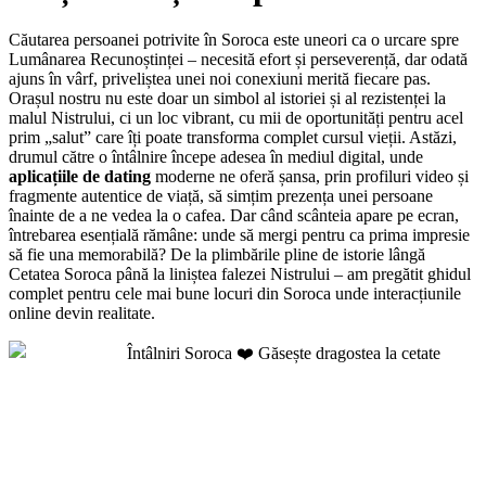
Căutarea persoanei potrivite în Soroca este uneori ca o urcare spre
Lumânarea Recunoștinței – necesită efort și perseverență, dar odată
ajuns în vârf, priveliștea unei noi conexiuni merită fiecare pas.
Orașul nostru nu este doar un simbol al istoriei și al rezistenței la
malul Nistrului, ci un loc vibrant, cu mii de oportunități pentru acel
prim „salut” care îți poate transforma complet cursul vieții. Astăzi,
drumul către o întâlnire începe adesea în mediul digital, unde
aplicațiile de dating
moderne ne oferă șansa, prin profiluri video și
fragmente autentice de viață, să simțim prezența unei persoane
înainte de a ne vedea la o cafea. Dar când scânteia apare pe ecran,
întrebarea esențială rămâne: unde să mergi pentru ca prima impresie
să fie una memorabilă? De la plimbările pline de istorie lângă
Cetatea Soroca până la liniștea falezei Nistrului – am pregătit ghidul
complet pentru cele mai bune locuri din Soroca unde interacțiunile
online devin realitate.