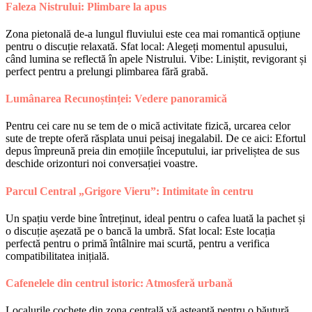
Faleza Nistrului: Plimbare la apus
Zona pietonală de-a lungul fluviului este cea mai romantică opțiune
pentru o discuție relaxată. Sfat local: Alegeți momentul apusului,
când lumina se reflectă în apele Nistrului. Vibe: Liniștit, revigorant și
perfect pentru a prelungi plimbarea fără grabă.
Lumânarea Recunoștinței: Vedere panoramică
Pentru cei care nu se tem de o mică activitate fizică, urcarea celor
sute de trepte oferă răsplata unui peisaj inegalabil. De ce aici: Efortul
depus împreună preia din emoțiile începutului, iar priveliștea de sus
deschide orizonturi noi conversației voastre.
Parcul Central „Grigore Vieru”: Intimitate în centru
Un spațiu verde bine întreținut, ideal pentru o cafea luată la pachet și
o discuție așezată pe o bancă la umbră. Sfat local: Este locația
perfectă pentru o primă întâlnire mai scurtă, pentru a verifica
compatibilitatea inițială.
Cafenelele din centrul istoric: Atmosferă urbană
Localurile cochete din zona centrală vă așteaptă pentru o băutură