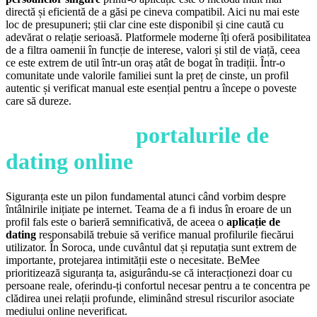
directă și eficientă de a găsi pe cineva compatibil. Aici nu mai este
loc de presupuneri; știi clar cine este disponibil și cine caută cu
adevărat o relație serioasă. Platformele moderne îți oferă posibilitatea
de a filtra oamenii în funcție de interese, valori și stil de viață, ceea
ce este extrem de util într-un oraș atât de bogat în tradiții. Într-o
comunitate unde valorile familiei sunt la preț de cinste, un profil
autentic și verificat manual este esențial pentru a începe o poveste
care să dureze.
Siguranța pe
portalurile de
dating online
Siguranța este un pilon fundamental atunci când vorbim despre
întâlnirile inițiate pe internet. Teama de a fi indus în eroare de un
profil fals este o barieră semnificativă, de aceea o
aplicație de
dating
responsabilă trebuie să verifice manual profilurile fiecărui
utilizator. În Soroca, unde cuvântul dat și reputația sunt extrem de
importante, protejarea intimității este o necesitate. BeMee
prioritizează siguranța ta, asigurându-se că interacționezi doar cu
persoane reale, oferindu-ți confortul necesar pentru a te concentra pe
clădirea unei relații profunde, eliminând stresul riscurilor asociate
mediului online neverificat.