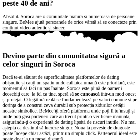
peste 40 de ani?
Absolut. Soroca are o comunitate matură și numeroasă de persoane
singure. BeMee ajută persoanele de orice vârstă să se conecteze prin
conținut video autentic și sincer.
Devino parte din comunitatea sigură a
celor singuri în Soroca
Dacă te-ai săturat de superficialitatea platformelor de dating
obișnuite și cauți un spațiu unde calitatea umană este prioritară, este
momentul să faci un pas înainte. Soroca este plină de oameni
deosebiți care, la fel ca tine, speră să
se cunoască
într-un mod onest
și protejat. O legătură reală se fundamentează pe valori comune și pe
dorința de a construi ceva durabil sub protecția zidurilor cetății
noastre simbolice. BeMee îți oferă platforma unde poți fi tu însuți și
unde poți găsi parteneri care au trecut printr-o verificare manuală,
asigurându-ți o experiență de dating lipsită de riscuri inutile. Nu mai
aștepta ca destinul să lucreze singur. Noua ta poveste de dragoste
poate începe chiar astăzi, printr-un simplu click. Partenerul ideal este
poate doar la un mesaj distanță.