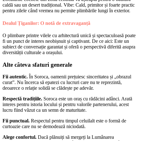
caldă sau un desert tradițional. Vibe: Cald, primitor și foarte practic
pentru zilele când vremea nu permite plimbările lungi în exterior.
Dealul Țiganilor: O notă de extravaganță
O plimbare printre vilele cu arhitectură unică și spectaculoasă poate
fi un punct de interes neobișnuit și captivant. De ce aici: Este un
subiect de conversație garantat și oferă o perspectivă diferită asupra
diversității culturale a orașului.
Alte câteva sfaturi generale
Fii autentic.
În Soroca, oamenii prețuiesc sinceritatea și „obrazul
curat”. Nu încerca să epatezi cu lucruri care nu te reprezintă,
deoarece o relație solidă se clădește pe adevăr.
Respectă tradițiile.
Soroca este un oraș cu rădăcini adânci. Arată
interes pentru istoria locului și pentru valorile partenerului, acest
lucru fiind văzut ca un semn de maturitate.
Fii punctual.
Respectul pentru timpul celuilalt este o formă de
curtoazie care nu se demodează niciodată.
Alege confortul.
Dacă plănuiți să mergeți la Lumânarea