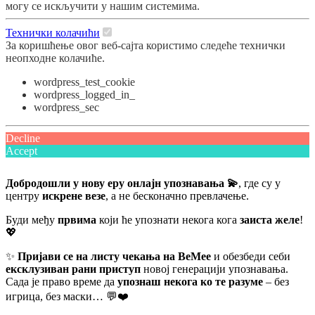
могу се искључити у нашим системима.
Технички колачићи
За коришћење овог веб-сајта користимо следеће технички
неопходне колачиће.
wordpress_test_cookie
wordpress_logged_in_
wordpress_sec
Decline
Accept
Добродошли у нову еру онлајн упознавања 💫
, где су у
центру
искрене везе
, а не бесконачно превлачење.
Буди међу
првима
који ће упознати некога кога
заиста желе
!
💖
✨
Пријави се на листу чекања на BeMee
и обезбеди себи
ексклузиван рани приступ
новој генерацији упознавања.
Сада је право време да
упознаш некога ко те разуме
– без
игрица, без маски… 💬❤️