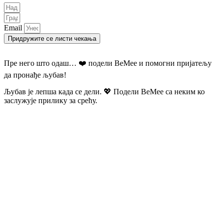
Email
Придружите се листи чекања
Пре него што одаш… ❤️ подели BeMee и помогни пријатељу
да пронађе љубав!
Љубав је лепша када се дели. 💖 Подели BeMee са неким ко
заслужује прилику за срећу.