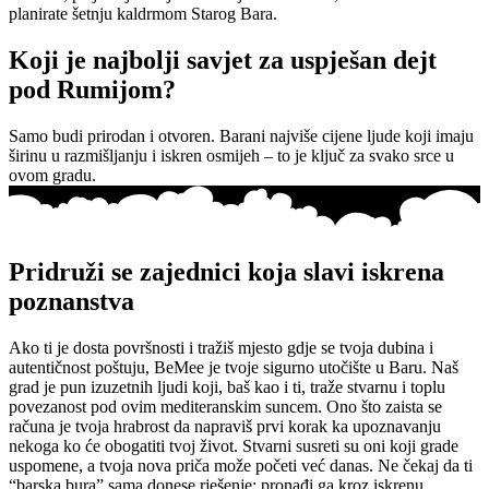
planirate šetnju kaldrmom Starog Bara.
Koji je najbolji savjet za uspješan dejt
pod Rumijom?
Samo budi prirodan i otvoren. Barani najviše cijene ljude koji imaju
širinu u razmišljanju i iskren osmijeh – to je ključ za svako srce u
ovom gradu.
Pridruži se zajednici koja slavi iskrena
poznanstva
Ako ti je dosta površnosti i tražiš mjesto gdje se tvoja dubina i
autentičnost poštuju, BeMee je tvoje sigurno utočište u Baru. Naš
grad je pun izuzetnih ljudi koji, baš kao i ti, traže stvarnu i toplu
povezanost pod ovim mediteranskim suncem. Ono što zaista se
računa je tvoja hrabrost da napraviš prvi korak ka upoznavanju
nekoga ko će obogatiti tvoj život. Stvarni susreti su oni koji grade
uspomene, a tvoja nova priča može početi već danas. Ne čekaj da ti
“barska bura” sama donese rješenje; pronađi ga kroz iskrenu