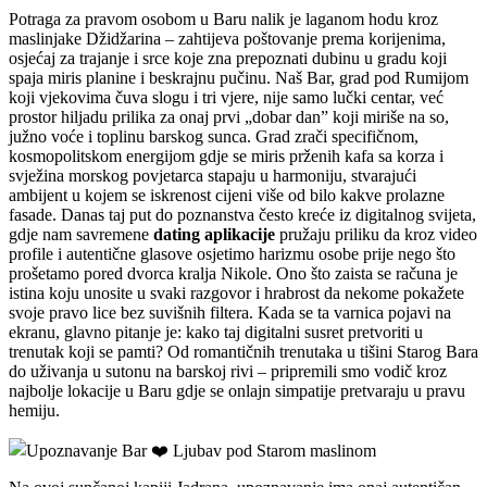
Potraga za pravom osobom u Baru nalik je laganom hodu kroz
maslinjake Džidžarina – zahtijeva poštovanje prema korijenima,
osjećaj za trajanje i srce koje zna prepoznati dubinu u gradu koji
spaja miris planine i beskrajnu pučinu. Naš Bar, grad pod Rumijom
koji vjekovima čuva slogu i tri vjere, nije samo lučki centar, već
prostor hiljadu prilika za onaj prvi „dobar dan” koji miriše na so,
južno voće i toplinu barskog sunca. Grad zrači specifičnom,
kosmopolitskom energijom gdje se miris prženih kafa sa korza i
svježina morskog povjetarca stapaju u harmoniju, stvarajući
ambijent u kojem se iskrenost cijeni više od bilo kakve prolazne
fasade. Danas taj put do poznanstva često kreće iz digitalnog svijeta,
gdje nam savremene
dating aplikacije
pružaju priliku da kroz video
profile i autentične glasove osjetimo harizmu osobe prije nego što
prošetamo pored dvorca kralja Nikole. Ono što zaista se računa je
istina koju unosite u svaki razgovor i hrabrost da nekome pokažete
svoje pravo lice bez suvišnih filtera. Kada se ta varnica pojavi na
ekranu, glavno pitanje je: kako taj digitalni susret pretvoriti u
trenutak koji se pamti? Od romantičnih trenutaka u tišini Starog Bara
do uživanja u sutonu na barskoj rivi – pripremili smo vodič kroz
najbolje lokacije u Baru gdje se onlajn simpatije pretvaraju u pravu
hemiju.