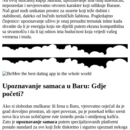
Na ovoj sunčanoj kapiji Jadrana, upoznavanje ima onaj autentičan,
neposredan i nevjerovatno otvoren karakter koji odlikuje Barane.
Naš grad nudi unikatan prostor za susrete koji teže dubini i
stabilnosti, daleko od bučnih turističkih šablona. Pogledajmo
činjenice: upoznavanje uživo je onaj presudni trenutak istine kada
shvatite da li je energija koju ste dijelili putem ekrana kompatibilna
sa stvarnošću i da li taj odnos ima budućnost koja vrijedi vašeg
vremena i truda.
Upoznavanje samaca u Baru: Gdje
početi?
Ako si slobodan muškarac ili žena u Baru, vjerovatno osjećaš da je
grad dovoljno prostran, ali opet povezan, pa je ponekad teško sresti
nova lica izvan uobičajene rute između posla i omiljenog kafića.
Zato je
upoznavanje samaca
putem specijalizovanih platformi
postalo standard za sve koji žele diskretno i sigurno upoznati nekoga