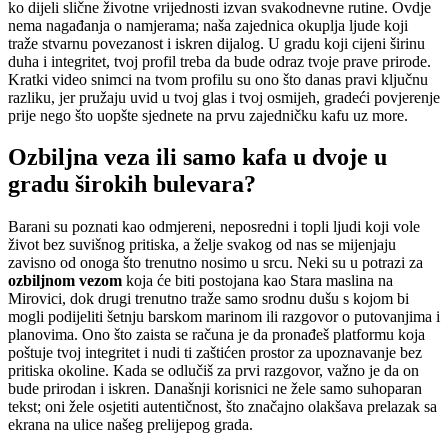
ko dijeli slične životne vrijednosti izvan svakodnevne rutine. Ovdje
nema nagađanja o namjerama; naša zajednica okuplja ljude koji
traže stvarnu povezanost i iskren dijalog. U gradu koji cijeni širinu
duha i integritet, tvoj profil treba da bude odraz tvoje prave prirode.
Kratki video snimci na tvom profilu su ono što danas pravi ključnu
razliku, jer pružaju uvid u tvoj glas i tvoj osmijeh, gradeći povjerenje
prije nego što uopšte sjednete na prvu zajedničku kafu uz more.
Ozbiljna veza ili samo kafa u dvoje u
gradu širokih bulevara?
Barani su poznati kao odmjereni, neposredni i topli ljudi koji vole
život bez suvišnog pritiska, a želje svakog od nas se mijenjaju
zavisno od onoga što trenutno nosimo u srcu. Neki su u potrazi za
ozbiljnom vezom
koja će biti postojana kao Stara maslina na
Mirovici, dok drugi trenutno traže samo srodnu dušu s kojom bi
mogli podijeliti šetnju barskom marinom ili razgovor o putovanjima i
planovima. Ono što zaista se računa je da pronađeš platformu koja
poštuje tvoj integritet i nudi ti zaštićen prostor za upoznavanje bez
pritiska okoline. Kada se odlučiš za prvi razgovor, važno je da on
bude prirodan i iskren. Današnji korisnici ne žele samo suhoparan
tekst; oni žele osjetiti autentičnost, što značajno olakšava prelazak sa
ekrana na ulice našeg prelijepog grada.