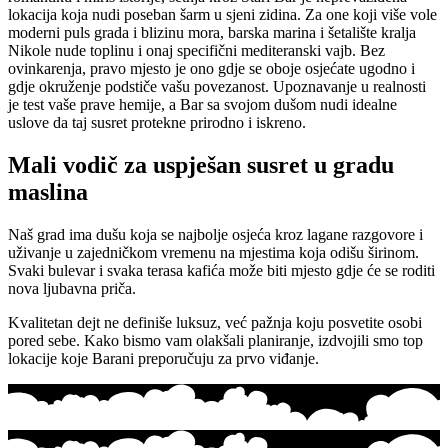
lokacija koja nudi poseban šarm u sjeni zidina. Za one koji više vole
moderni puls grada i blizinu mora, barska marina i šetalište kralja
Nikole nude toplinu i onaj specifični mediteranski vajb. Bez
ovinkarenja, pravo mjesto je ono gdje se oboje osjećate ugodno i
gdje okruženje podstiče vašu povezanost. Upoznavanje u realnosti
je test vaše prave hemije, a Bar sa svojom dušom nudi idealne
uslove da taj susret protekne prirodno i iskreno.
Mali vodič za uspješan susret u gradu
maslina
Naš grad ima dušu koja se najbolje osjeća kroz lagane razgovore i
uživanje u zajedničkom vremenu na mjestima koja odišu širinom.
Svaki bulevar i svaka terasa kafića može biti mjesto gdje će se roditi
nova ljubavna priča.
Kvalitetan dejt ne definiše luksuz, već pažnja koju posvetite osobi
pored sebe. Kako bismo vam olakšali planiranje, izdvojili smo top
lokacije koje Barani preporučuju za prvo viđanje.