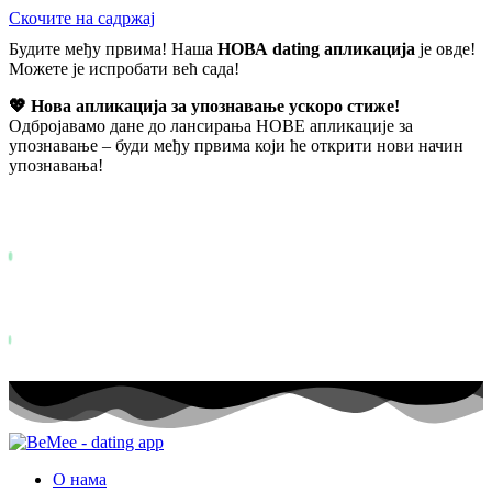
Скочите на садржај
Будите међу првима! Наша
НОВА dating апликација
је овде!
Можете је испробати већ сада!
💖 Нова апликација за упознавање ускоро стиже!
Одбројавамо дане до лансирања НОВЕ апликације за
упознавање – буди међу првима који ће открити нови начин
упознавања!
Већ више од
0+
пријављених на листу чекања ...
Status: PERMISSION_DENIED - User does not have sufficient permis
for this property. To learn more about Property ID, see
https://developers.google.com/analytics/devguides/reporting/data/v1/pro
id.
Status: PERMISSION_DENIED - User does not have sufficient permis
for this property. To learn more about Property ID, see
https://developers.google.com/analytics/devguides/reporting/data/v1/pro
id. посета у последњих 28 дана
О нама