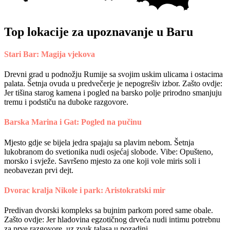
Top lokacije za upoznavanje u Baru
Stari Bar: Magija vjekova
Drevni grad u podnožju Rumije sa svojim uskim ulicama i ostacima
palata. Šetnja ovuda u predvečerje je nepogrešiv izbor. Zašto ovdje:
Jer tišina starog kamena i pogled na barsko polje prirodno smanjuju
tremu i podstiču na duboke razgovore.
Barska Marina i Gat: Pogled na pučinu
Mjesto gdje se bijela jedra spajaju sa plavim nebom. Šetnja
lukobranom do svetionika nudi osjećaj slobode. Vibe: Opušteno,
morsko i svježe. Savršeno mjesto za one koji vole miris soli i
neobavezan prvi dejt.
Dvorac kralja Nikole i park: Aristokratski mir
Predivan dvorski kompleks sa bujnim parkom pored same obale.
Zašto ovdje: Jer hladovina egzotičnog drveća nudi intimu potrebnu
za prve razgovore, uz zvuk talasa u pozadini.