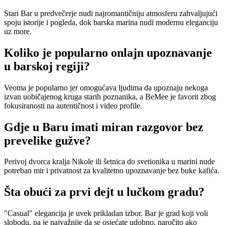
Stari Bar u predvečerje nudi najromantičniju atmosferu zahvaljujući
spoju istorije i pogleda, dok barska marina nudi modernu eleganciju
uz more.
Koliko je popularno onlajn upoznavanje
u barskoj regiji?
Veoma je popularno jer omogućava ljudima da upoznaju nekoga
izvan uobičajenog kruga starih poznanika, a BeMee je favorit zbog
fokusiranosti na autentičnost i video profile.
Gdje u Baru imati miran razgovor bez
prevelike gužve?
Perivoj dvorca kralja Nikole ili šetnica do svetionika u marini nude
potreban mir i privatnost za kvalitetno upoznavanje bez buke kafića.
Šta obući za prvi dejt u lučkom gradu?
"Casual" elegancija je uvek prikladan izbor. Bar je grad koji voli
slobodu, pa je najvažnije da se osjećate udobno, naročito ako