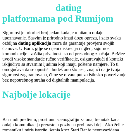
Sigurnost na
dating
platformama pod Rumijom
Sigurnost je prioritet broj jedan kada je u pitanju onlajn
upoznavanje. Sasvim je prirodno imati dozu opreza, i zato svaka
ozbiljna
dating aplikacija
mora da garantuje provjeru svojih
članova. U Baru, gdje se cijeni diskrecija i ugled, sigurnost
komunikacije i zaštita privatnosti su od presudnog značaja. BeMee
uvodi visoke standarde ručne verifikacije, osiguravajući ti kontakt
isključivo sa stvarnim ljudima koji imaju poštene namjere. To ti
omogućava da se opustiš i budeš ono što jesi, znajući da je tvoja
sigurnost zagarantovana, čime se otvara put za istinsko povezivanje
bez nepotrebnog straha od digitalnih manipulacija.
Najbolje lokacije
za prvi
sastanak u Baru
Bar nudi predivnu, prostranu scenografiju za onaj trenutak kada
onlajn komunikacija preraste u poziv na prvi pravi dejt. Ako želite
romantiku i miris istorije, šetnja kroz Stari Bar je neprevaziđena