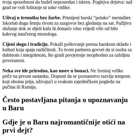
tvoja sposobnost da budeš neposredan i iskren. Poglejva dejstva: naš
grad ne voli foliranje ni uske vidike.
Uživaj u trenutku bez žurbe.
Primijeni barski “polako” mentalitet.
Iskoristi dugu šetnju rivom za razgovor bez gledanja na sat. Pažljivo
slušanje dok se dijeli kafa ili domaće vino vrijedi više od bilo
kakvog naučenog monologa.
Cijeni slogu i tradiciju.
Pokaži poštovanje prema barskom skladu i
kulturi koja spaja različitosti. To tvom partneru govori da si osoba sa
dubinom i integritetom, što gradi povjerenje neophodno za ozbiljnu
povezanost.
Neka sve ide prirodno, kao more u bonaci.
Ne forsiraj velike
priče na prvom sastanku. Dopusti da se poznanstvo razvija tempom
koji oboma prija, uživajući u svakom zajedničkom pogledu na
pučinu ili Rumiju.
Često postavljana pitanja o upoznavanju
u Baru
Gdje je u Baru najromantičnije otići na
prvi dejt?