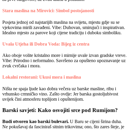
Stara maslina na Mirovici: Simbol postojanosti
Posjeta jednoj od najstarijih maslina na svijetu, mjestu gdje su se
vjekovima mirili zavađeni. Vibe: Duhovan, smirujući i inspirativan.
Idealno mjesto za parove koji cijene tradiciju i duboku simboliku.
Uvala Utjeha ili Dobra Voda: Bijeg iz centra
Ako oboje volite kristalno more i mirnije uvale izvan gradske vreve.
Vibe: Prirodno i neformalno. Savršeno za opušteno upoznavanje uz
zvuk cvrčaka i mora.
Lokalni restorani: Ukusi mora i maslina
Ništa ne spaja ljude kao dobra večera uz barske masline, ribu i
vrhunsko crmničko vino. Zašto ovdje: Jer barska gostoljubivost
uvijek čini atmosferu toplijom i opuštenijom.
Barski savjeti: Kako osvojiti srce pod Rumijom?
Budi otvoren kao barski bulevari.
U Baru se cijeni širina duha.
Ne pokušavaj da fasciniraš sitnim trikovima; ono, što zares šteje, je