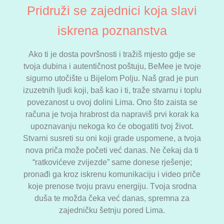
Pridruži se zajednici koja slavi
iskrena poznanstva
Ako ti je dosta površnosti i tražiš mjesto gdje se
tvoja dubina i autentičnost poštuju, BeMee je tvoje
sigurno utočište u Bijelom Polju. Naš grad je pun
izuzetnih ljudi koji, baš kao i ti, traže stvarnu i toplu
povezanost u ovoj dolini Lima. Ono što zaista se
računa je tvoja hrabrost da napraviš prvi korak ka
upoznavanju nekoga ko će obogatiti tvoj život.
Stvarni susreti su oni koji grade uspomene, a tvoja
nova priča može početi već danas. Ne čekaj da ti
“ratkovićeve zvijezde” same donese rješenje;
pronađi ga kroz iskrenu komunikaciju i video priče
koje prenose tvoju pravu energiju. Tvoja srodna
duša te možda čeka već danas, spremna za
zajedničku šetnju pored Lima.