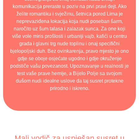
komunikacija preraste u poziv na prvi pravi dejt. Ako
želite romantiku i svježinu, šetnica pored Lima je
neprevaziđena lokacija koja nudi poseban šarm,
naročito uz šum talasa i zalazak sunca. Za one koji
više vole miris prošlosti i urbaniji vajb, kafići u centru
grada i glavni trg nude toplinu i onaj specifični
bjelopoljski duh. Bez ovinkarenja, pravo mjesto je ono
gdje se oboje osjećate ugodno i gdje okruženje
podstiče vašu povezanost. Upoznavanje u realnosti je
test vaše prave hemije, a Bijelo Polje sa svojom
dušom nudi idealne uslove da taj susret protekne
prirodno i iskreno.
Mali vodič za uspješan susret u