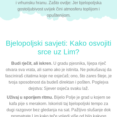
i vrhunsku hranu. Zašto ovdje: Jer bjelopoljska
gostoljubivost uvijek čini atmosferu toplijom i
opuštenijom.
Bjelopoljski savjeti: Kako osvojiti
srce uz Lim?
Budi rječit, ali iskren.
U gradu pjesnika, lijepa riječ
otvara sva vrata, ali samo ako je istinita. Ne pokušavaj da
fasciniraš citatima koje ne osjećaš; ono, što zares šteje, je
tvoja sposobnost da budeš direktan i pošten. Poglejva
dejstva: Sjever osjeća svaku laž.
Uživaj u sporijem ritmu.
Bijelo Polje je grad u kojem se
kafa pije s merakom. Iskoristi taj bjelopoljski tempo za
dugi razgovor bez gledanja na sat. Pažljivo slušanje dok
promatrate Lim kako teče vrijedi više od bilo kakvog