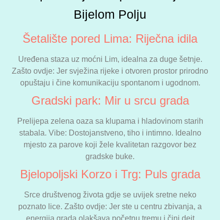
Bijelom Polju
Šetalište pored Lima: Riječna idila
Uređena staza uz moćni Lim, idealna za duge šetnje.
Zašto ovdje: Jer svježina rijeke i otvoren prostor prirodno
opuštaju i čine komunikaciju spontanom i ugodnom.
Gradski park: Mir u srcu grada
Prelijepa zelena oaza sa klupama i hladovinom starih
stabala. Vibe: Dostojanstveno, tiho i intimno. Idealno
mjesto za parove koji žele kvalitetan razgovor bez
gradske buke.
Bjelopoljski Korzo i Trg: Puls grada
Srce društvenog života gdje se uvijek sretne neko
poznato lice. Zašto ovdje: Jer ste u centru zbivanja, a
energija grada olakšava početnu tremu i čini dejt