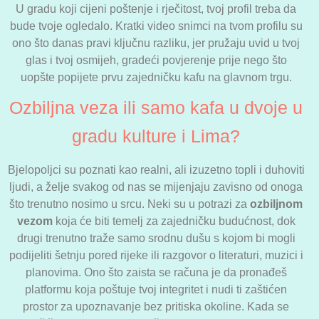
U gradu koji cijeni poštenje i rječitost, tvoj profil treba da
bude tvoje ogledalo. Kratki video snimci na tvom profilu su
ono što danas pravi ključnu razliku, jer pružaju uvid u tvoj
glas i tvoj osmijeh, gradeći povjerenje prije nego što
uopšte popijete prvu zajedničku kafu na glavnom trgu.
Ozbiljna veza ili samo kafa u dvoje u
gradu kulture i Lima?
Bjelopoljci su poznati kao realni, ali izuzetno topli i duhoviti
ljudi, a želje svakog od nas se mijenjaju zavisno od onoga
što trenutno nosimo u srcu. Neki su u potrazi za
ozbiljnom
vezom
koja će biti temelj za zajedničku budućnost, dok
drugi trenutno traže samo srodnu dušu s kojom bi mogli
podijeliti šetnju pored rijeke ili razgovor o literaturi, muzici i
planovima. Ono što zaista se računa je da pronađeš
platformu koja poštuje tvoj integritet i nudi ti zaštićen
prostor za upoznavanje bez pritiska okoline. Kada se