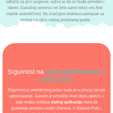
odlučiš za prvi razgovor, važno je da on bude prirodan i
iskren. Današnji korisnici ne žele samo tekst; oni žele
osjetiti autentičnost, što značajno olakšava prelazak sa
ekrana na ulice našeg prelijepog grada.
Sigurnost na
dating platformama u
dolini Lima
Sigurnost je prioritet broj jedan kada je u pitanju onlajn
upoznavanje. Sasvim je prirodno imati dozu opreza, i
zato svaka ozbiljna
dating aplikacija
mora da
garantuje provjeru svojih članova. U Bijelom Polju,