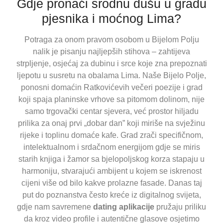
Gdje pronaći srodnu dušu u gradu
pjesnika i moćnog Lima?
Potraga za onom pravom osobom u Bijelom Polju
nalik je pisanju najljepših stihova – zahtijeva
strpljenje, osjećaj za dubinu i srce koje zna prepoznati
ljepotu u susretu na obalama Lima. Naše Bijelo Polje,
ponosni domaćin Ratkovićevih večeri poezije i grad
koji spaja planinske vrhove sa pitomom dolinom, nije
samo trgovački centar sjevera, već prostor hiljadu
prilika za onaj prvi „dobar dan” koji miriše na svježinu
rijeke i toplinu domaće kafe. Grad zrači specifičnom,
intelektualnom i srdačnom energijom gdje se miris
starih knjiga i žamor sa bjelopoljskog korza stapaju u
harmoniju, stvarajući ambijent u kojem se iskrenost
cijeni više od bilo kakve prolazne fasade. Danas taj
put do poznanstva često kreće iz digitalnog svijeta,
gdje nam savremene
dating aplikacije
pružaju priliku
da kroz video profile i autentične glasove osjetimo