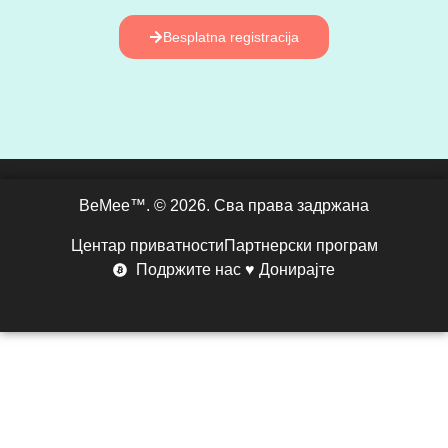
Besplatna registracija
BeMee™. © 2026. Сва права задржана
Центар приватности
Партнерски програм
Подржите нас ♥ Донирајте