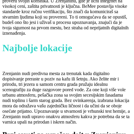
proveru svojih korisnika. U Zrenjaninu, gde je lični integritet na
visokoj ceni, zaštita privatnosti je ključna. BeMee postavlja visoke
standarde kroz ručnu verifikaciju, što znači da komuniciraš sa
stvarnim ljudima koji su provereni. To ti omogućava da se opustiš,
budeš ono što jesi i uživaš u procesu upoznavanja, znajući da je
tvoja sigurnost na prvom mestu, bez straha od neprijatnih digitalnih
iznenađenja.
Najbolje lokacije
za prvi
sastanak u Zrenjaninu
Zrenjanin nudi predivna mesta za trenutak kada digitalno
dopisivanje preraste u poziv na kafu ili šetnju. Ako želite mir i
prirodu, tri jezera u samom centru grada pružaju idealnu
scenografiju za duge razgovore pored vode. Za one koji više vole
urbanu atmosferu, pešačka zona sa svojim secesijskim fasadama
nudi toplinu i šarm starog grada. Bez ovinkarenja, izabrana lokacija
mora da odražava vašu zajedničku ličnost i da učini da se oboje
osećate prijatno. Upoznavanje u stvarnosti je vrhunski test hemije, a
Zrenjanin nudi upravo onakvu atmosferu kakva je potrebna da se ta
varnica upali na prirodan i iskren način.