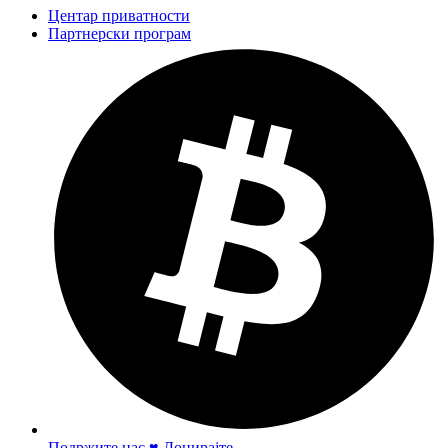
Центар приватности
Партнерски програм
Подржите нас ♥ Донирајте