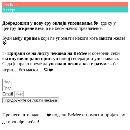
Decline
Accept
Добродошли у нову еру онлајн упознавања 💫
, где су у
центру
искрене везе
, а не бесконачно превлачење.
Буди међу
првима
који ће упознати некога кога
заиста желе
!
💖
✨
Пријави се на листу чекања на BeMee
и обезбеди себи
ексклузиван рани приступ
новој генерацији упознавања.
Сада је право време да
упознаш некога ко те разуме
– без
игрица, без маски… 💬❤️
Email
Придружите се листи чекања
Пре него што одаш… ❤️ подели BeMee и помогни пријатељу
да пронађе љубав!