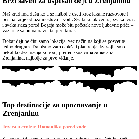
Brzi saveti za uspešan dejt u Zrenjaninu
Naš grad ima dušu koja se najbolje oseti kroz lagane razgovore i
posmatranje odraza mostova u vodi. Svaki kutak centra, svaka terasa
i svaka staza pored Begeja može biti početak nove ljubavne priče –
važno je samo napraviti taj prvi korak.
Dobar dejt ne čini samo lokacija, već način na koji se posvetite
jedno drugom. Da bismo vam olakšali planiranje, izdvojili smo
nekoliko destinacija koje su, prema iskustvima samaca iz
Zrenjanina, najbolje za prvo viđanje.
Top destinacije za upoznavanje u
Zrenjaninu
Jezera u centru: Romantika pored vode
Sistem od tri jezera u srcu grada nudi mirne staze za šetnju. Zašto