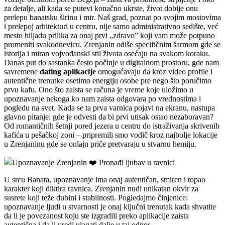
za detalje, ali kada se putevi konačno ukrste, život dobije onu
prelepu banatsku širinu i mir. Naš grad, poznat po svojim mostovima
i prelepoj arhitekturi u centru, nije samo administrativno sedište, već
mesto hiljadu prilika za onaj prvi „zdravo” koji vam može potpuno
promeniti svakodnevicu. Zrenjanin odiše specifičnim šarmom gde se
istorija i miran vojvođanski stil života osećaju na svakom koraku.
Danas put do sastanka često počinje u digitalnom prostoru, gde nam
savremene
dating aplikacije
omogućavaju da kroz video profile i
autentične trenutke osetimo energiju osobe pre nego što poručimo
prvu kafu. Ono što zaista se računa je vreme koje uložimo u
upoznavanje nekoga ko nam zaista odgovara po vrednostima i
pogledu na svet. Kada se ta prva varnica pojavi na ekranu, nastupa
glavno pitanje: gde je odvesti da bi prvi utisak ostao nezaboravan?
Od romantičnih šetnji pored jezera u centru do istraživanja skrivenih
kafića u pešačkoj zoni – pripremili smo vodič kroz najbolje lokacije
u Zrenjaninu gde se onlajn priče pretvaraju u stvarnu hemiju.
U srcu Banata, upoznavanje ima onaj autentičan, smiren i topao
karakter koji diktira ravnica. Zrenjanin nudi unikatan okvir za
susrete koji teže dubini i stabilnosti. Pogledajmo činjenice:
upoznavanje ljudi u stvarnosti je onaj ključni trenutak kada shvatite
da li je povezanost koju ste izgradili preko aplikacije zaista
autentična i da li vredi ulagati dalje u taj odnos.