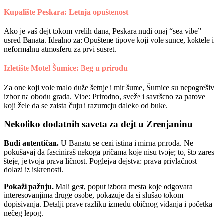
Kupalište Peskara: Letnja opuštenost
Ako je vaš dejt tokom vrelih dana, Peskara nudi onaj “sea vibe”
usred Banata. Idealno za: Opuštene tipove koji vole sunce, koktele i
neformalnu atmosferu za prvi susret.
Izletište Motel Šumice: Beg u prirodu
Za one koji vole malo duže šetnje i mir šume, Šumice su nepogrešiv
izbor na obodu grada. Vibe: Prirodno, sveže i savršeno za parove
koji žele da se zaista čuju i razumeju daleko od buke.
Nekoliko dodatnih saveta za dejt u Zrenjaninu
Budi autentičan.
U Banatu se ceni istina i mirna priroda. Ne
pokušavaj da fasciniraš nekoga pričama koje nisu tvoje; to, što zares
šteje, je tvoja prava ličnost. Poglejva dejstva: prava privlačnost
dolazi iz iskrenosti.
Pokaži pažnju.
Mali gest, poput izbora mesta koje odgovara
interesovanjima druge osobe, pokazuje da si slušao tokom
dopisivanja. Detalji prave razliku između običnog viđanja i početka
nečeg lepog.