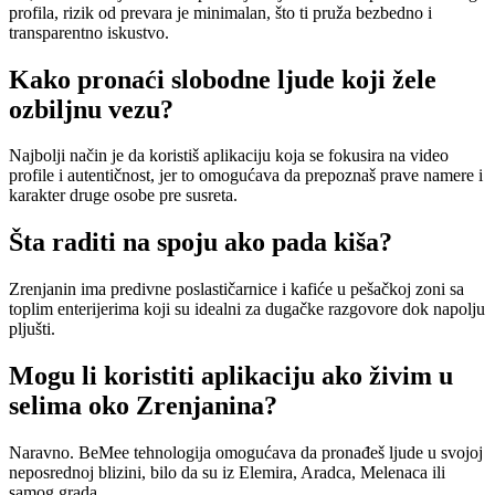
profila, rizik od prevara je minimalan, što ti pruža bezbedno i
transparentno iskustvo.
Kako pronaći slobodne ljude koji žele
ozbiljnu vezu?
Najbolji način je da koristiš aplikaciju koja se fokusira na video
profile i autentičnost, jer to omogućava da prepoznaš prave namere i
karakter druge osobe pre susreta.
Šta raditi na spoju ako pada kiša?
Zrenjanin ima predivne poslastičarnice i kafiće u pešačkoj zoni sa
toplim enterijerima koji su idealni za dugačke razgovore dok napolju
pljušti.
Mogu li koristiti aplikaciju ako živim u
selima oko Zrenjanina?
Naravno. BeMee tehnologija omogućava da pronađeš ljude u svojoj
neposrednoj blizini, bilo da su iz Elemira, Aradca, Melenaca ili
samog grada.