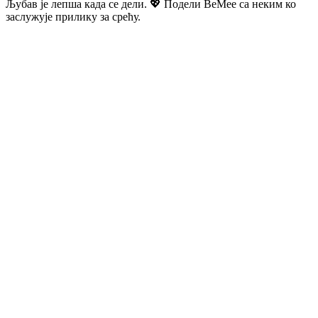
Љубав је лепша када се дели. 💖 Подели BeMee са неким ко
заслужује прилику за срећу.