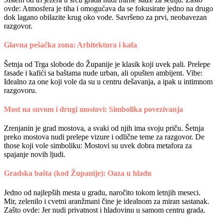
ovde: Atmosfera je tiha i omogućava da se fokusirate jedno na drugo
dok lagano obilazite krug oko vode. Savršeno za prvi, neobavezan
razgovor.
Glavna pešačka zona: Arhitektura i kafa
Šetnja od Trga slobode do Županije je klasik koji uvek pali. Prelepe
fasade i kafići sa baštama nude urban, ali opušten ambijent. Vibe:
Idealno za one koji vole da su u centru dešavanja, a ipak u intimnom
razgovoru.
Most na suvom i drugi mostovi: Simbolika povezivanja
Zrenjanin je grad mostova, a svaki od njih ima svoju priču. Šetnja
preko mostova nudi prelepe vizure i odlične teme za razgovor. De
those koji vole simboliku: Mostovi su uvek dobra metafora za
spajanje novih ljudi.
Gradska bašta (kod Županije): Oaza u hladu
Jedno od najlepših mesta u gradu, naročito tokom letnjih meseci.
Mir, zelenilo i cvetni aranžmani čine je idealnom za miran sastanak.
Zašto ovde: Jer nudi privatnost i hladovinu u samom centru grada.