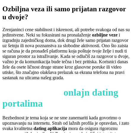
Ozbiljna veza ili samo prijatan razgovor
u dvoje?
Zrenjaninci cene stabilnost i iskrenost, ali potrebe svakoga od nas su
jedinstvene. Neki su fokusirani na pronalaženje
ozbiljne veze
i
izgradnju zajedničkog doma, dok drugi žele samo prijatan razgovor
uz šetnju ili nova poznanstva za slobodne aktivnosti. Ono što zaista
se računa je da pronađeš platformu koja poštuje tvoje želje i nudi ti
siguran prostor za istraživanje. Kada se odlučiš za razgovor u dvoje,
važno je da komunikacija bude tečna i bez pritiska. Korisnici danas
žele da osete ličnost druge strane kroz glasovne poruke ili video
utiske, što značajno olakšava prelazak sa ekrana telefona na pravi
sastanak na ulicama našeg grada.
Bezbednost na
onlajn dating
portalima
Bezbednost je tema koja se ne sme zanemariti kada govorimo o
upoznavanju na internetu. Strah od lažnih profila je opravdan, i zato
svaka kvalitetna
dating aplikacija
mora da osigura rigoroznu