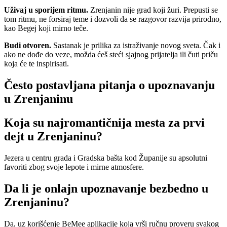
Uživaj u sporijem ritmu.
Zrenjanin nije grad koji žuri. Prepusti se
tom ritmu, ne forsiraj teme i dozvoli da se razgovor razvija prirodno,
kao Begej koji mirno teče.
Budi otvoren.
Sastanak je prilika za istraživanje novog sveta. Čak i
ako ne dođe do veze, možda ćeš steći sjajnog prijatelja ili čuti priču
koja će te inspirisati.
Često postavljana pitanja o upoznavanju
u Zrenjaninu
Koja su najromantičnija mesta za prvi
dejt u Zrenjaninu?
Jezera u centru grada i Gradska bašta kod Županije su apsolutni
favoriti zbog svoje lepote i mirne atmosfere.
Da li je onlajn upoznavanje bezbedno u
Zrenjaninu?
Da, uz korišćenje BeMee aplikacije koja vrši ručnu proveru svakog