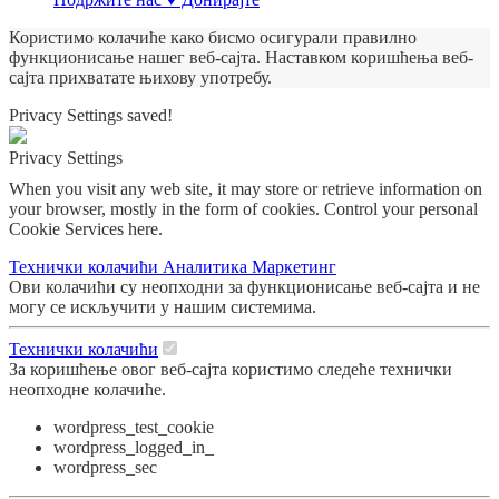
Користимо колачиће како бисмо осигурали правилно
функционисање нашег веб-сајта. Наставком коришћења веб-
сајта прихватате њихову употребу.
Privacy Settings saved!
Privacy Settings
When you visit any web site, it may store or retrieve information on
your browser, mostly in the form of cookies. Control your personal
Cookie Services here.
Технички колачићи
Аналитика
Маркетинг
Ови колачићи су неопходни за функционисање веб-сајта и не
могу се искључити у нашим системима.
Технички колачићи
За коришћење овог веб-сајта користимо следеће технички
неопходне колачиће.
wordpress_test_cookie
wordpress_logged_in_
wordpress_sec