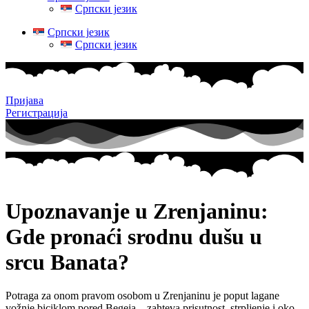
Српски језик
Српски језик
Српски језик
Пријава
Регистрација
Upoznavanje u Zrenjaninu:
Gde pronaći srodnu dušu u
srcu Banata?
Potraga za onom pravom osobom u Zrenjaninu je poput lagane
vožnje biciklom pored Begeja – zahteva prisutnost, strpljenje i oko