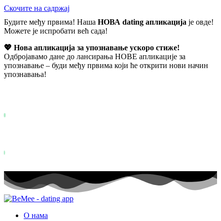
Скочите на садржај
Будите међу првима! Наша
НОВА dating апликација
је овде!
Можете је испробати већ сада!
💖 Нова апликација за упознавање ускоро стиже!
Одбројавамо дане до лансирања НОВЕ апликације за
упознавање – буди међу првима који ће открити нови начин
упознавања!
Већ више од
0+
пријављених на листу чекања ...
Status: PERMISSION_DENIED - User does not have sufficient permis
for this property. To learn more about Property ID, see
https://developers.google.com/analytics/devguides/reporting/data/v1/pro
id.
Status: PERMISSION_DENIED - User does not have sufficient permis
for this property. To learn more about Property ID, see
https://developers.google.com/analytics/devguides/reporting/data/v1/pro
id. посета у последњих 28 дана
О нама