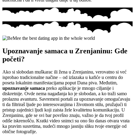
Upoznavanje samaca u Zrenjaninu: Gde
početi?
Ako si slobodan muškarac ili žena u Zrenjaninu, verovatno si već
isprobao tradicionalne načine – od izlazaka u kafiće u centru do
poseta lokalnim manifestacijama poput Dana piva. Međutim,
upoznavanje samaca
preko aplikacije je mnogo ciljanije i
diskretnije. Ovde nema nagađanja ko je slobodan, a ko traži samo
prolaznu avanturu. Savremeni portali za upoznavanje omogućavaju
ti da filtriraš ljude po interesovanjima i životnom stilu, pružajući ti
pristup zajednici ljudi koji zaista žele kvalitetnu komunikaciju. U
Zrenjaninu, gde se svi bar površno znaju, važno je da tvoj profil
odiše iskrenošću. Kratki video snimci su ono što danas otvara vrata
ka pravim susretima, nudeći mnogo jasniju sliku tvoje energije od
obične fotografije.