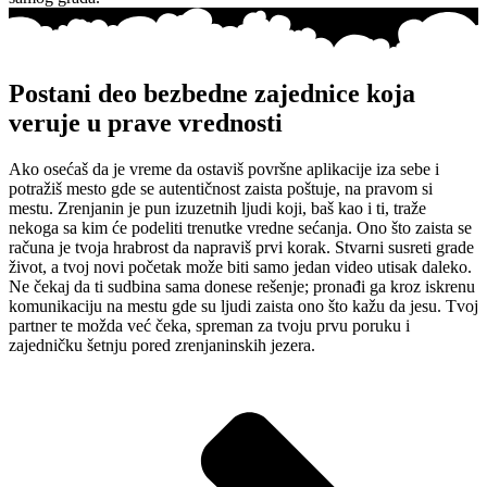
Postani deo bezbedne zajednice koja
veruje u prave vrednosti
Ako osećaš da je vreme da ostaviš površne aplikacije iza sebe i
potražiš mesto gde se autentičnost zaista poštuje, na pravom si
mestu. Zrenjanin je pun izuzetnih ljudi koji, baš kao i ti, traže
nekoga sa kim će podeliti trenutke vredne sećanja. Ono što zaista se
računa je tvoja hrabrost da napraviš prvi korak. Stvarni susreti grade
život, a tvoj novi početak može biti samo jedan video utisak daleko.
Ne čekaj da ti sudbina sama donese rešenje; pronađi ga kroz iskrenu
komunikaciju na mestu gde su ljudi zaista ono što kažu da jesu. Tvoj
partner te možda već čeka, spreman za tvoju prvu poruku i
zajedničku šetnju pored zrenjaninskih jezera.