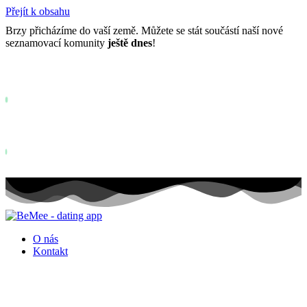
Přejít k obsahu
Brzy přicházíme do vaší země. Můžete se stát součástí naší nové
seznamovací komunity
ještě dnes
!
Již více než
0+
registrovaných na čekací listině ...
Status: PERMISSION_DENIED - User does not have sufficient permis
for this property. To learn more about Property ID, see
https://developers.google.com/analytics/devguides/reporting/data/v1/pro
id.
Status: PERMISSION_DENIED - User does not have sufficient permis
for this property. To learn more about Property ID, see
https://developers.google.com/analytics/devguides/reporting/data/v1/pro
id. návštěv za posledních 28 dní
O nás
Kontakt