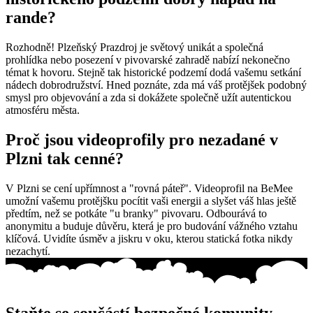
rande?
Rozhodně! Plzeňský Prazdroj je světový unikát a společná
prohlídka nebo posezení v pivovarské zahradě nabízí nekonečno
témat k hovoru. Stejně tak historické podzemí dodá vašemu setkání
nádech dobrodružství. Hned poznáte, zda má váš protějšek podobný
smysl pro objevování a zda si dokážete společně užít autentickou
atmosféru města.
Proč jsou videoprofily pro nezadané v
Plzni tak cenné?
V Plzni se cení upřímnost a "rovná páteř". Videoprofil na BeMee
umožní vašemu protějšku pocítit vaši energii a slyšet váš hlas ještě
předtím, než se potkáte "u branky" pivovaru. Odbourává to
anonymitu a buduje důvěru, která je pro budování vážného vztahu
klíčová. Uvidíte úsměv a jiskru v oku, kterou statická fotka nikdy
nezachytí.