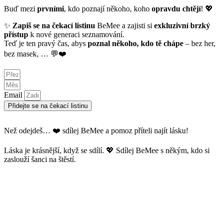
Buď mezi
prvními
, kdo poznají někoho, koho
opravdu chtějí
! 💖
✨
Zapiš se na čekací listinu
BeMee
a zajisti si
exkluzivní brzký
přístup
k nové generaci seznamování.
Teď je ten pravý čas, abys
poznal někoho, kdo tě chápe
– bez her,
bez masek, … 💬❤️
Email
Přidejte se na čekací listinu
Než odejdeš… ❤️ sdílej BeMee a pomoz příteli najít lásku!
Láska je krásnější, když se sdílí. 💖 Sdílej BeMee s někým, kdo si
zaslouží šanci na štěstí.