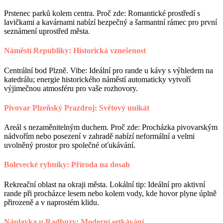
Prstenec parků kolem centra. Proč zde: Romantické prostředí s
lavičkami a kavárnami nabízí bezpečný a šarmantní rámec pro první
seznámení uprostřed města.
Náměstí Republiky: Historická vznešenost
Centrální bod Plzně. Vibe: Ideální pro rande u kávy s výhledem na
katedrálu; energie historického náměstí automaticky vytvoří
výjimečnou atmosféru pro vaše rozhovory.
Pivovar Plzeňský Prazdroj: Světový unikát
Areál s nezaměnitelným duchem. Proč zde: Procházka pivovarským
nádvořím nebo posezení v zahradě nabízí neformální a velmi
uvolněný prostor pro společné oťukávání.
Bolevecké rybníky: Příroda na dosah
Rekreační oblast na okraji města. Lokální tip: Ideální pro aktivní
rande při procházce lesem nebo kolem vody, kde hovor plyne úplně
přirozeně a v naprostém klidu.
Náplavka u Radbuzy: Moderní setkávání