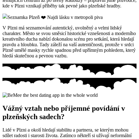
lemujících centrum až po břehy Radbuzy – připravili jsme průvodce,
kde v Plzni vznikají příběhy tak pevné jako plzeňské hradby.
V Plzni má seznamování autentický, uvolněný a velmi lidský
charakter. Město se svou směsicí historické vznešenosti a moderního
kreativního ducha nabízí dokonalou scénu pro setkání, která hledají
pravdu a hloubku. Tady záleží na vaší autentičnosti, protože v srdci
Plzně umělé masky rychle spadnou před upřímným pohledem, který
hledá skutečnou a pevnou vazbu.
Vážný vztah nebo příjemné povídání v
plzeňských sadech?
Lidé v Plzni a okolí hledají stabilitu a partnera, se kterým mohou
sdílet radosti i starosti života. Zatímco někteří si užívají neformální