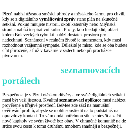
Plzeň nabízí úžasnou směsici přírody a městského šarmu pro chvíli,
kdy se z digitálního
vyměňování zpráv
stane plán na skutečné
setkání. Pokud milujete historii, okolí katedrály nebo Mlýnská
strouha nabízí inspirativní kulisu. Pro ty, kdo hledají klid, oblast
kolem Boleveckých rybníků nabízí dostatek prostoru pro
nadechnutí. Seznámení v reálném životě je momentem, kdy musí
rozhodnout vzájemná sympatie. Důležité je místo, kde se oba budete
cítit přirozeně, ať už v kavárně v sadech nebo při procházce
pivovarem.
Bezpečnost na
seznamovacích
portálech
Bezpečnost je v Plzni otázkou důvěry a ve světě digitálních setkání
musí být vaší jistotou. Kvalitní
seznamovací aplikace
musí nabízet
prověřené a hřejivé prostředí. BeMee zde sází na manuální
ověřování profilů, abyste se mohli soustředit na to podstatné: na
opravdový kontakt. To vám dodá potřebnou sílu se otevřít a začít
nové kapitoly ve svém životě bez obav. V chráněné komunitě najde
srdce svou cestu k tomu druhému mnohem snadněji a bezpečněji.