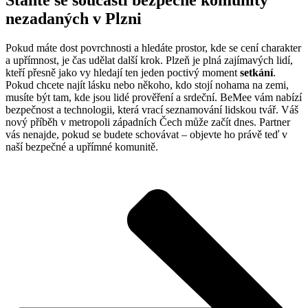
Staňte se součástí bezpečné komunity
nezadaných v Plzni
Pokud máte dost povrchnosti a hledáte prostor, kde se cení charakter
a upřímnost, je čas udělat další krok. Plzeň je plná zajímavých lidí,
kteří přesně jako vy hledají ten jeden poctivý moment
setkání
.
Pokud chcete najít lásku nebo někoho, kdo stojí nohama na zemi,
musíte být tam, kde jsou lidé prověření a srdeční. BeMee vám nabízí
bezpečnost a technologii, která vrací seznamování lidskou tvář. Váš
nový příběh v metropoli západních Čech může začít dnes. Partner
vás nenajde, pokud se budete schovávat – objevte ho právě teď v
naší bezpečné a upřímné komunitě.