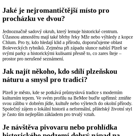
Jaké je nejromantičtější místo pro
procházku ve dvou?
Jednoznačně sadový okruh, který lemuje historické centrum.
Úžasnou atmosféru mají také břehy řeky Mže nebo výhledy z kopce
Chlum. Pro ty, kdo hledají klid a přírodu, doporučujeme oblast
Boleveckých rybníků. Zejména při západu slunce nabízí Plzeň se
svými parky a historickými kulisami přesně to, co zares šteje –
prostor pro nerušené seznámení.
Jak najít někoho, kdo sdílí plzeňskou
náturu a smysl pro tradici?
Plzeň je město, kde se potkává průmyslová tradice s moderním
kulturním tepem. Ve svém profilu na BeMee buďte upřímní: zmiňte
svou zálibu v dobrém jídle, kultuře nebo výletech do okolní přírody.
Společný zájem o lokální historii a neformální, přátelský životní styl
je často tím nejlepším základem pro trvalý vztah.
Je návštěva pivovaru nebo prohlídka
historického podzemí dobrý nápad na