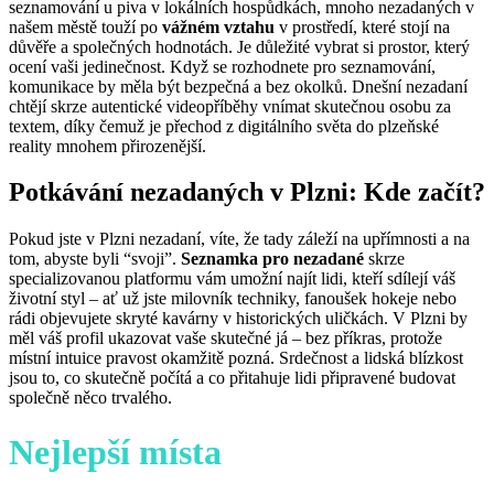
seznamování u piva v lokálních hospůdkách, mnoho nezadaných v
našem městě touží po
vážném vztahu
v prostředí, které stojí na
důvěře a společných hodnotách. Je důležité vybrat si prostor, který
ocení vaši jedinečnost. Když se rozhodnete pro seznamování,
komunikace by měla být bezpečná a bez okolků. Dnešní nezadaní
chtějí skrze autentické videopříběhy vnímat skutečnou osobu za
textem, díky čemuž je přechod z digitálního světa do plzeňské
reality mnohem přirozenější.
Potkávání nezadaných v Plzni: Kde začít?
Pokud jste v Plzni nezadaní, víte, že tady záleží na upřímnosti a na
tom, abyste byli “svoji”.
Seznamka pro nezadané
skrze
specializovanou platformu vám umožní najít lidi, kteří sdílejí váš
životní styl – ať už jste milovník techniky, fanoušek hokeje nebo
rádi objevujete skryté kavárny v historických uličkách. V Plzni by
měl váš profil ukazovat vaše skutečné já – bez příkras, protože
místní intuice pravost okamžitě pozná. Srdečnost a lidská blízkost
jsou to, co skutečně počítá a co přitahuje lidi připravené budovat
společně něco trvalého.
Nejlepší místa
pro první rande
v Plzni