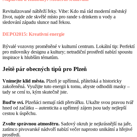
Revitalizované nábřeží řeky. Vibe: Kdo má rád moderní městský
život, najde zde skvělé místo pro rande s drinkem u vody a
sledování západu slunce nad řekou.
DEPO2015: Kreativní energie
Bývalé vozovny proměněné v kulturní centrum. Lokální tip: Perfektí
pro milovníky designu a kultury; netradiční prostředí nabízí spoustu
inspirace k hlubším tématům.
Ještě pár obecných tipů pro Plzeň
Vnímejte klid města.
Plzeň je upřímná, přátelská a historicky
zakořeněná. Využijte tuto energii k tomu, abyste odhodili masky –
tady se cení to, kým skutečně jste.
Buďte sví.
Plzeňáci nemají rádi přetvářku. Ukažte svou pravou tvář
hned od začátku – autenticita a upřímný zájem jsou tady nejlepší
cestou k úspěchu.
Zvolte správnou atmosféru.
Sadový okruh je nejkrásnější na jaře,
zatímco pivovarské nádvoří nabízí večer naprosto unikátní a hřejivé
prostředí.