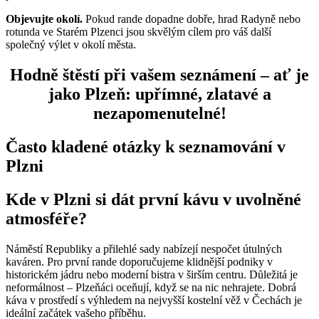
Objevujte okolí.
Pokud rande dopadne dobře, hrad Radyně nebo
rotunda ve Starém Plzenci jsou skvělým cílem pro váš další
společný výlet v okolí města.
Hodně štěstí při vašem seznámení – ať je
jako Plzeň: upřímné, zlatavé a
nezapomenutelné!
Často kladené otázky k seznamování v
Plzni
Kde v Plzni si dát první kávu v uvolněné
atmosféře?
Náměstí Republiky a přilehlé sady nabízejí nespočet útulných
kaváren. Pro první rande doporučujeme klidnější podniky v
historickém jádru nebo moderní bistra v širším centru. Důležitá je
neformálnost – Plzeňáci oceňují, když se na nic nehrajete. Dobrá
káva v prostředí s výhledem na nejvyšší kostelní věž v Čechách je
ideální začátek vašeho příběhu.