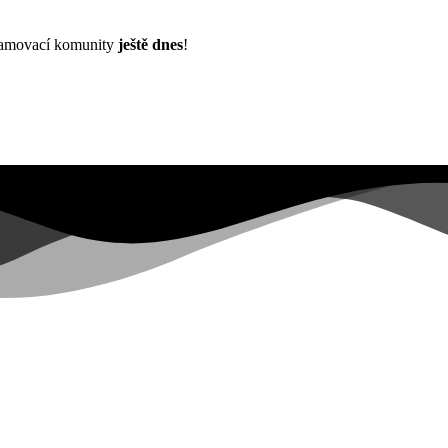
znamovací komunity
ještě dnes
!
Již více než
0+
registrovaných na čekací listině ...
|
 not have sufficient permissions for this property. To learn more about
pers.google.com/analytics/devguides/reporting/data/v1/property-id.
ons for this property. To learn more about Property ID, see https://deve
návštěv za posledních 28 dní