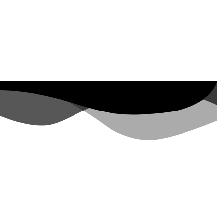
 Property ID, see
návštěv za posledních 7
dní
lopers.google.com/analytics/devguides/reporting/data/v1/property-id.