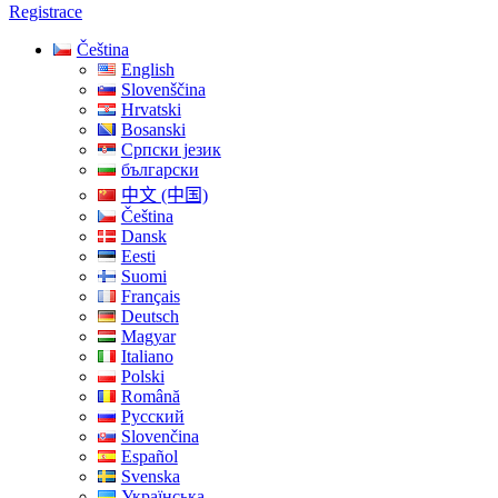
Registrace
Čeština
English
Slovenščina
Hrvatski
Bosanski
Српски језик
български
中文 (中国)
Čeština
Dansk
Eesti
Suomi
Français
Deutsch
Magyar
Italiano
Polski
Română
Русский
Slovenčina
Español
Svenska
Українська