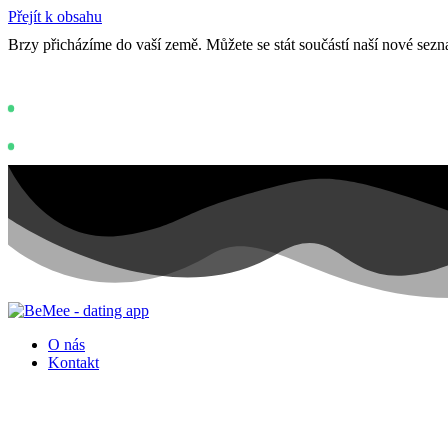
Přejít k obsahu
Brzy přicházíme do vaší země. Můžete se stát součástí naší nové se
Status: PERMISSION_DENIED - User does
https://develo
Status: PERMISSION_DENIED - User does not have sufficient permissi
O nás
Kontakt