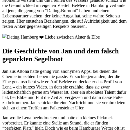
Momente versteht und die Freiheit des Wassers genauso schätzt wie
die Gemütlichkeit im eigenen Viertel. BeMee in Hamburg verbindet
all jene, die genug von “Dating-Burnout” haben und einen
Lebenspartner suchen, der keine Angst hat, seine wahre Seite zu
zeigen. Hier entstehen Beziehungen, die auf Aufrichtigkeit und dem
festen Anker gegenseitigen Respekts basieren.
Die Geschichte von Jan und dem falsch
geparkten Segelboot
Jan aus Altona hatte genug von anonymen Apps, bei denen die
Chemie im echten Leben nie passte. Er suchte jemanden, der die
Elbe genauso liebt wie er. Auf BeMee entdeckte er das Profil von
Lena – ein kurzes Video, in dem sie erzählte, dass sie zwar
leidenschaftlich gerne am Wasser ist, aber ein absolutes Talent dafür
hat, bei Ebbe und Flut die Zeit zu vergessen und dann nasse Füße
zu bekommen. Jan schickte ihr eine Nachricht und sie verabredeten
sich zu einem Treffen am Falkensteiner Ufer.
Jan wollte Lena beeindrucken und hatte ein kleines Picknick
vorbereitet. Er kannte eine Stelle am Strand, die er für den
“perfekten Platz” hielt. Doch wie es beim Hamburger Wetter oft ist,