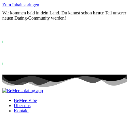
Zum Inhalt springen
Wir kommen bald in dein Land. Du kannst schon
heute
Teil unserer
neuen Dating-Community werden!
Bereits mehr als
0+
auf der Warteliste registriert ...
Status: PERMISSION_DENIED - User does not have sufficient permiss
for this property. To learn more about Property ID, see
https://developers.google.com/analytics/devguides/reporting/data/v1/pro
id.
Status: PERMISSION_DENIED - User does not have sufficient permis
for this property. To learn more about Property ID, see
https://developers.google.com/analytics/devguides/reporting/data/v1/pro
id. Besuche in den letzten 28 Tagen
BeMee Vibe
Über uns
Kontakt