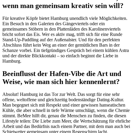
wenn man gemeinsam kreativ sein will?
Für kreative Köpfe bietet Hamburg unendlich viele Möglichkeiten.
Ein Besuch in den Galerien des Gängeviertels oder ein
gemeinsames Stöbern in den Plattenläden des Karolinenviertels
bricht sofort das Eis. Wer es aktiv mag, trifft sich für eine Runde
Stand-Up-Paddling auf der Außenalster. Und für den perfekten
Abschluss führt kein Weg an einer der gemütlichen Bars in der
Schanze vorbei. Ein tiefgründiges Gespräch bei einem kühlen Astra
und der direkte Blickkontakt – so einfach beginnt die Liebe in
Hamburg.
Beeinflusst der Hafen-Vibe die Art und
Weise, wie man sich hier kennenlernt?
Absolut! Hamburg ist das Tor zur Welt. Das sorgt für eine sehr
offene, weltoffene und gleichzeitig bodenständige Dating-Kultur.
Man begegnet sich mit Respekt und einer gewissen hanseatischen
Kühle, die aber schnell in tiefe Wärme umschlägt, wenn die Chemie
stimmt. BeMee hilft dir, genau die Menschen zu finden, die diesen
Lifestyle teilen: Die Liebe zum Meer, die Wertschätzung für ehrliche
Arbeit und das Bedürfnis nach einem Partner, mit dem man auch bei
Schietwetter gemeinsam unter einem Regenschirm lacht.