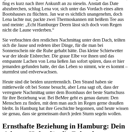
fing es kurz nach ihrer Ankunft an zu nieseln. Anstatt das Date
abzubrechen, schlug Lena vor, sich unter das Vordach eines alten
Bootshauses zu flüchten. Jan war es sichtlich unangenehm, doch
Lena lachte nur, packte zwei Thermoskannen mit heißem Tee aus
und meinte: „Echt Hamburger Deern lässt sich doch vom Regen
nicht die Laune verderben.“
Sie verbrachten den restlichen Nachmittag unter dem Dach, teilten
sich die Jause und redeten über Dinge, für die man bei
Sonnenschein nie die Ruhe gehabt hätte. Das kleine Schietwetter
war der ideale Eisbrecher. Die graue Elbe vor ihnen und das
entspannte Lachen von Lena ließen Jan sofort spüren, dass er hier
jemanden gefunden hatte, der das Leben so nimmt, wie es kommt –
sturmfest und erdverwachsen.
Heute sind die beiden unzertrennlich. Den Strand haben sie
mittlerweile oft bei Sonne besucht, aber Lena sagt oft, dass der
verregnete Nachmittag unter dem Bootshaus der beste Startschuss
für ihre Beziehung war. Bei BeMee geht es genau darum: Den
Menschen zu finden, mit dem man auch im Regen gerne draußen
bleibt. In Hamburg hat ihre Geschichte begonnen, und heute wissen
sie genau, dass sie gemeinsam durch jeden Sturm segeln wollen.
Ernsthafte Beziehung in Hamburg: Dein