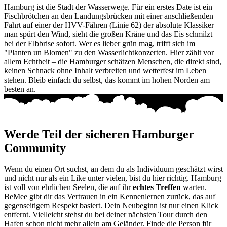
Hamburg ist die Stadt der Wasserwege. Für ein erstes Date ist ein
Fischbrötchen an den Landungsbrücken mit einer anschließenden
Fahrt auf einer der HVV-Fähren (Linie 62) der absolute Klassiker –
man spürt den Wind, sieht die großen Kräne und das Eis schmilzt
bei der Elbbrise sofort. Wer es lieber grün mag, trifft sich im
"Planten un Blomen" zu den Wasserlichtkonzerten. Hier zählt vor
allem Echtheit – die Hamburger schätzen Menschen, die direkt sind,
keinen Schnack ohne Inhalt verbreiten und wetterfest im Leben
stehen. Bleib einfach du selbst, das kommt im hohen Norden am
besten an.
Werde Teil der sicheren Hamburger
Community
Wenn du einen Ort suchst, an dem du als Individuum geschätzt wirst
und nicht nur als ein Like unter vielen, bist du hier richtig. Hamburg
ist voll von ehrlichen Seelen, die auf ihr
echtes Treffen
warten.
BeMee gibt dir das Vertrauen in ein Kennenlernen zurück, das auf
gegenseitigem Respekt basiert. Dein Neubeginn ist nur einen Klick
entfernt. Vielleicht stehst du bei deiner nächsten Tour durch den
Hafen schon nicht mehr allein am Geländer. Finde die Person für