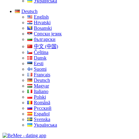
Українська
Deutsch
English
Hrvatski
Bosanski
Српски језик
български
中文 (中国)
Čeština
Dansk
Eesti
Suomi
Français
Deutsch
Magyar
Italiano
Polski
Română
Русский
Español
Svenska
Українська