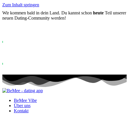
Zum Inhalt springen
Wir kommen bald in dein Land. Du kannst schon
heute
Teil unserer
neuen Dating-Community werden!
Bereits mehr als
0+
auf der Warteliste registriert ...
Status: PERMISSION_DENIED - User does not have sufficient permiss
for this property. To learn more about Property ID, see
https://developers.google.com/analytics/devguides/reporting/data/v1/pro
id.
Status: PERMISSION_DENIED - User does not have sufficient permis
for this property. To learn more about Property ID, see
https://developers.google.com/analytics/devguides/reporting/data/v1/pro
id. Besuche in den letzten 28 Tagen
BeMee Vibe
Über uns
Kontakt