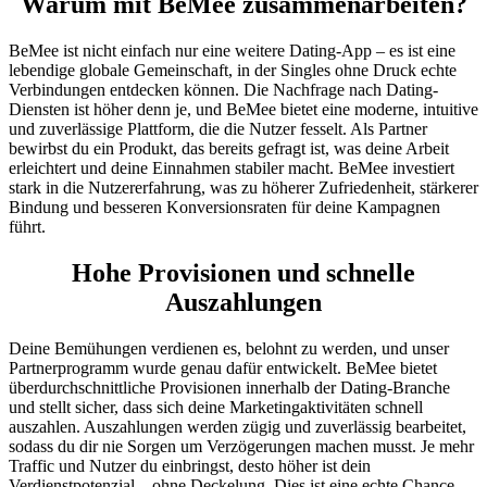
Warum mit BeMee zusammenarbeiten?
BeMee ist nicht einfach nur eine weitere Dating-App – es ist eine
lebendige globale Gemeinschaft, in der Singles ohne Druck echte
Verbindungen entdecken können. Die Nachfrage nach Dating-
Diensten ist höher denn je, und BeMee bietet eine moderne, intuitive
und zuverlässige Plattform, die die Nutzer fesselt. Als Partner
bewirbst du ein Produkt, das bereits gefragt ist, was deine Arbeit
erleichtert und deine Einnahmen stabiler macht. BeMee investiert
stark in die Nutzererfahrung, was zu höherer Zufriedenheit, stärkerer
Bindung und besseren Konversionsraten für deine Kampagnen
führt.
Hohe Provisionen und schnelle
Auszahlungen
Deine Bemühungen verdienen es, belohnt zu werden, und unser
Partnerprogramm wurde genau dafür entwickelt. BeMee bietet
überdurchschnittliche Provisionen innerhalb der Dating-Branche
und stellt sicher, dass sich deine Marketingaktivitäten schnell
auszahlen. Auszahlungen werden zügig und zuverlässig bearbeitet,
sodass du dir nie Sorgen um Verzögerungen machen musst. Je mehr
Traffic und Nutzer du einbringst, desto höher ist dein
Verdienstpotenzial – ohne Deckelung. Dies ist eine echte Chance,