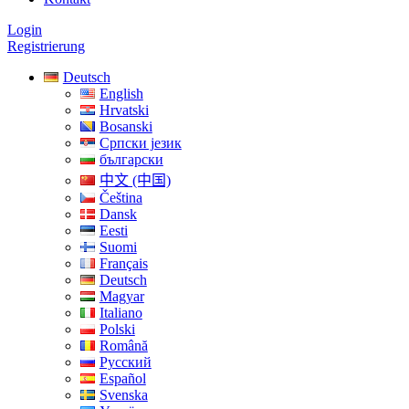
Login
Registrierung
Deutsch
English
Hrvatski
Bosanski
Српски језик
български
中文 (中国)
Čeština
Dansk
Eesti
Suomi
Français
Deutsch
Magyar
Italiano
Polski
Română
Русский
Español
Svenska