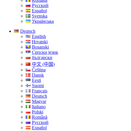
Română
Русский
Español
Svenska
Українська
Deutsch
English
Hrvatski
Bosanski
Српски језик
български
中文 (中国)
Čeština
Dansk
Eesti
Suomi
Français
Deutsch
Magyar
Italiano
Polski
Română
Русский
Español