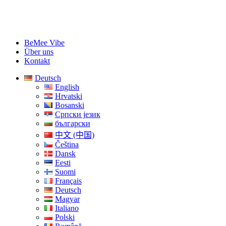
BeMee Vibe
Über uns
Kontakt
Deutsch
English
Hrvatski
Bosanski
Српски језик
български
中文 (中国)
Čeština
Dansk
Eesti
Suomi
Français
Deutsch
Magyar
Italiano
Polski