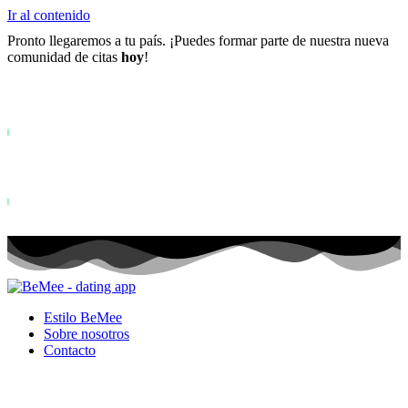
Ir al contenido
Pronto llegaremos a tu país. ¡Puedes formar parte de nuestra nueva
comunidad de citas
hoy
!
Ya más de
0+
registrados en la lista de espera ...
Status: PERMISSION_DENIED - User does not have sufficient permiss
for this property. To learn more about Property ID, see
https://developers.google.com/analytics/devguides/reporting/data/v1/pro
id.
Status: PERMISSION_DENIED - User does not have sufficient permis
for this property. To learn more about Property ID, see
https://developers.google.com/analytics/devguides/reporting/data/v1/pro
id. visitas en los últimos 28 días
Estilo BeMee
Sobre nosotros
Contacto