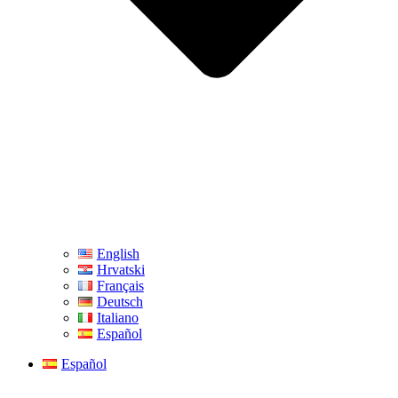
English
Hrvatski
Français
Deutsch
Italiano
Español
Español