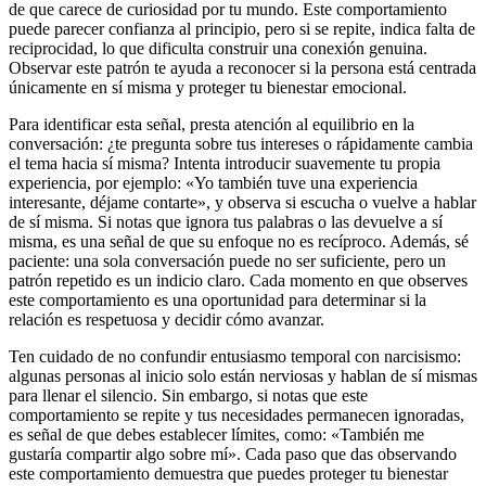
de que carece de curiosidad por tu mundo. Este comportamiento
puede parecer confianza al principio, pero si se repite, indica falta de
reciprocidad, lo que dificulta construir una conexión genuina.
Observar este patrón te ayuda a reconocer si la persona está centrada
únicamente en sí misma y proteger tu bienestar emocional.
Para identificar esta señal, presta atención al equilibrio en la
conversación: ¿te pregunta sobre tus intereses o rápidamente cambia
el tema hacia sí misma? Intenta introducir suavemente tu propia
experiencia, por ejemplo: «Yo también tuve una experiencia
interesante, déjame contarte», y observa si escucha o vuelve a hablar
de sí misma. Si notas que ignora tus palabras o las devuelve a sí
misma, es una señal de que su enfoque no es recíproco. Además, sé
paciente: una sola conversación puede no ser suficiente, pero un
patrón repetido es un indicio claro. Cada momento en que observes
este comportamiento es una oportunidad para determinar si la
relación es respetuosa y decidir cómo avanzar.
Ten cuidado de no confundir entusiasmo temporal con narcisismo:
algunas personas al inicio solo están nerviosas y hablan de sí mismas
para llenar el silencio. Sin embargo, si notas que este
comportamiento se repite y tus necesidades permanecen ignoradas,
es señal de que debes establecer límites, como: «También me
gustaría compartir algo sobre mí». Cada paso que das observando
este comportamiento demuestra que puedes proteger tu bienestar