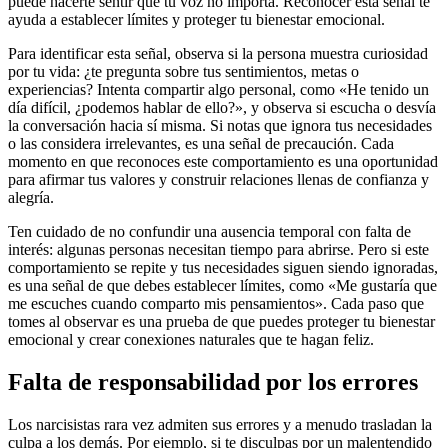
puede hacerte sentir que tu voz no importa. Reconocer esta señal te
ayuda a establecer límites y proteger tu bienestar emocional.
Para identificar esta señal, observa si la persona muestra curiosidad
por tu vida: ¿te pregunta sobre tus sentimientos, metas o
experiencias? Intenta compartir algo personal, como «He tenido un
día difícil, ¿podemos hablar de ello?», y observa si escucha o desvía
la conversación hacia sí misma. Si notas que ignora tus necesidades
o las considera irrelevantes, es una señal de precaución. Cada
momento en que reconoces este comportamiento es una oportunidad
para afirmar tus valores y construir relaciones llenas de confianza y
alegría.
Ten cuidado de no confundir una ausencia temporal con falta de
interés: algunas personas necesitan tiempo para abrirse. Pero si este
comportamiento se repite y tus necesidades siguen siendo ignoradas,
es una señal de que debes establecer límites, como «Me gustaría que
me escuches cuando comparto mis pensamientos». Cada paso que
tomes al observar es una prueba de que puedes proteger tu bienestar
emocional y crear conexiones naturales que te hagan feliz.
Falta de responsabilidad por los errores
Los narcisistas rara vez admiten sus errores y a menudo trasladan la
culpa a los demás. Por ejemplo, si te disculpas por un malentendido