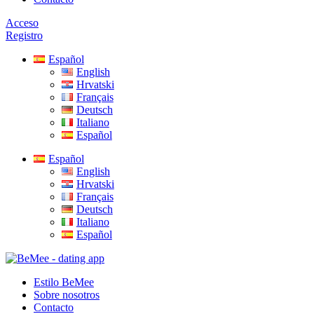
Acceso
Registro
Español
English
Hrvatski
Français
Deutsch
Italiano
Español
Español
English
Hrvatski
Français
Deutsch
Italiano
Español
Estilo BeMee
Sobre nosotros
Contacto