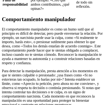
Falta de
por ejemplo: «Creo que
de todo sin
responsabilidad
ambos contribuimos, ¿qué
reflexión.
opinas?»
Comportamiento manipulador
El comportamiento manipulador es como un humo sutil que al
principio es difícil de detectar, pero puede envenenar la relación. Por
ejemplo, un narcisista puede usar la culpa, como «Si realmente te
importo, harás esto», o presionar sutilmente para obtener lo que
desea, como «Todos los demás estarían de acuerdo conmigo». Este
comportamiento puede hacer que te sientas obligado a complacer,
incluso cuando no te sientas cómodo. Reconocer la manipulación te
ayuda a mantener tu autonomía y a construir relaciones basadas en
respeto y confianza.
Para detectar la manipulación, presta atención a los momentos en
que te sientes culpable o presionado: ¿usa frases como «Si no
estuvieras tan ocupado, lo harías por mí»? Intenta establecer un
límite, como «Aprecio tu petición, pero ahora no me conviene», y
observa si respeta tu decisión o continúa presionando. Si notas que
intenta controlar tus decisiones o te culpa, es un signo de
comportamiento narcisista. Cada momento en que reconoces la
manipulación es una oportunidad para proteger tu bienestar
emocional y centrarte en relaciones respetuosas.