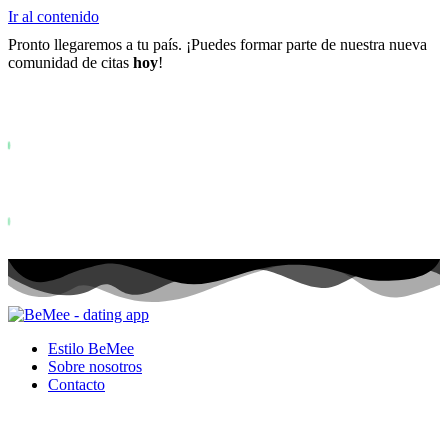
Ir al contenido
Pronto llegaremos a tu país. ¡Puedes formar parte de nuestra nueva
comunidad de citas
hoy
!
Ya más de
0+
registrados en la lista de espera ...
Status: PERMISSION_DENIED - User does not have sufficient permiss
for this property. To learn more about Property ID, see
https://developers.google.com/analytics/devguides/reporting/data/v1/pro
id.
Status: PERMISSION_DENIED - User does not have sufficient permis
for this property. To learn more about Property ID, see
https://developers.google.com/analytics/devguides/reporting/data/v1/pro
id. visitas en los últimos 28 días
Estilo BeMee
Sobre nosotros
Contacto