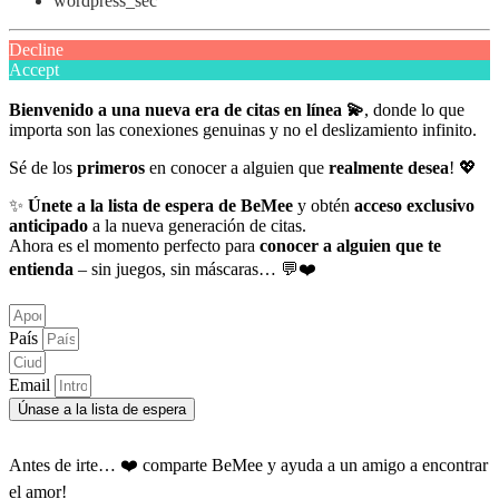
wordpress_sec
Decline
Accept
Bienvenido a una nueva era de citas en línea 💫
, donde lo que
importa son las conexiones genuinas y no el deslizamiento infinito.
Sé de los
primeros
en conocer a alguien que
realmente desea
! 💖
✨
Únete a la lista de espera de BeMee
y obtén
acceso exclusivo
anticipado
a la nueva generación de citas.
Ahora es el momento perfecto para
conocer a alguien que te
entienda
– sin juegos, sin máscaras… 💬❤️
País
Email
Únase a la lista de espera
Antes de irte… ❤️ comparte BeMee y ayuda a un amigo a encontrar
el amor!