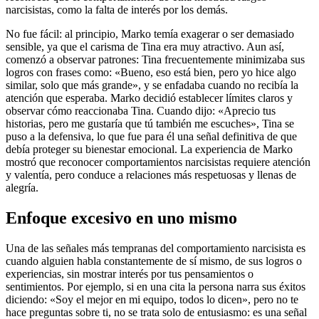
narcisistas, como la falta de interés por los demás.
No fue fácil: al principio, Marko temía exagerar o ser demasiado
sensible, ya que el carisma de Tina era muy atractivo. Aun así,
comenzó a observar patrones: Tina frecuentemente minimizaba sus
logros con frases como: «Bueno, eso está bien, pero yo hice algo
similar, solo que más grande», y se enfadaba cuando no recibía la
atención que esperaba. Marko decidió establecer límites claros y
observar cómo reaccionaba Tina. Cuando dijo: «Aprecio tus
historias, pero me gustaría que tú también me escuches», Tina se
puso a la defensiva, lo que fue para él una señal definitiva de que
debía proteger su bienestar emocional. La experiencia de Marko
mostró que reconocer comportamientos narcisistas requiere atención
y valentía, pero conduce a relaciones más respetuosas y llenas de
alegría.
Enfoque excesivo en uno mismo
Una de las señales más tempranas del comportamiento narcisista es
cuando alguien habla constantemente de sí mismo, de sus logros o
experiencias, sin mostrar interés por tus pensamientos o
sentimientos. Por ejemplo, si en una cita la persona narra sus éxitos
diciendo: «Soy el mejor en mi equipo, todos lo dicen», pero no te
hace preguntas sobre ti, no se trata solo de entusiasmo: es una señal