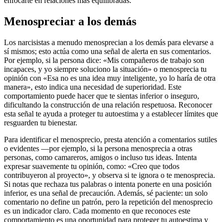
enfocarte en relaciones más equilibradas.
Menospreciar a los demás
Los narcisistas a menudo menosprecian a los demás para elevarse a
sí mismos; esto actúa como una señal de alerta en sus comentarios.
Por ejemplo, si la persona dice: «Mis compañeros de trabajo son
incapaces, y yo siempre soluciono la situación» o menosprecia tu
opinión con «Esa no es una idea muy inteligente, yo lo haría de otra
manera», esto indica una necesidad de superioridad. Este
comportamiento puede hacer que te sientas inferior o inseguro,
dificultando la construcción de una relación respetuosa. Reconocer
esta señal te ayuda a proteger tu autoestima y a establecer límites que
resguarden tu bienestar.
Para identificar el menosprecio, presta atención a comentarios sutiles
o evidentes —por ejemplo, si la persona menosprecia a otras
personas, como camareros, amigos o incluso tus ideas. Intenta
expresar suavemente tu opinión, como: «Creo que todos
contribuyeron al proyecto», y observa si te ignora o te menosprecia.
Si notas que rechaza tus palabras o intenta ponerte en una posición
inferior, es una señal de precaución. Además, sé paciente: un solo
comentario no define un patrón, pero la repetición del menosprecio
es un indicador claro. Cada momento en que reconoces este
comportamiento es una oportunidad para proteger tu autoestima y