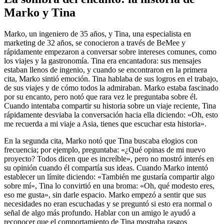
Marko y Tina
Marko, un ingeniero de 35 años, y Tina, una especialista en
marketing de 32 años, se conocieron a través de BeMee y
rápidamente empezaron a conversar sobre intereses comunes, como
los viajes y la gastronomía. Tina era encantadora: sus mensajes
estaban llenos de ingenio, y cuando se encontraron en la primera
cita, Marko sintió emoción. Tina hablaba de sus logros en el trabajo,
de sus viajes y de cómo todos la admiraban. Marko estaba fascinado
por su encanto, pero notó que rara vez le preguntaba sobre él.
Cuando intentaba compartir su historia sobre un viaje reciente, Tina
rápidamente desviaba la conversación hacia ella diciendo: «Oh, esto
me recuerda a mi viaje a Asia, tienes que escuchar esta historia».
En la segunda cita, Marko notó que Tina buscaba elogios con
frecuencia; por ejemplo, preguntaba: «¿Qué opinas de mi nuevo
proyecto? Todos dicen que es increíble», pero no mostró interés en
su opinión cuando él compartía sus ideas. Cuando Marko intentó
establecer un límite diciendo: «También me gustaría compartir algo
sobre mí», Tina lo convirtió en una broma: «Oh, qué modesto eres,
eso me gusta», sin darle espacio. Marko empezó a sentir que sus
necesidades no eran escuchadas y se preguntó si esto era normal o
señal de algo más profundo. Hablar con un amigo le ayudó a
reconocer que el comportamiento de Tina mostraba rasgos