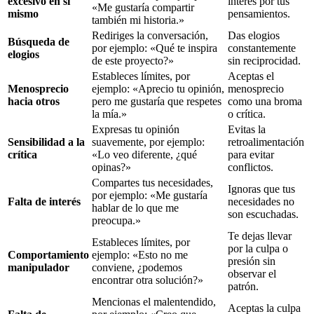
excesivo en sí
interés por tus
«Me gustaría compartir
mismo
pensamientos.
también mi historia.»
Rediriges la conversación,
Das elogios
Búsqueda de
por ejemplo: «Qué te inspira
constantemente
elogios
de este proyecto?»
sin reciprocidad.
Estableces límites, por
Aceptas el
Menosprecio
ejemplo: «Aprecio tu opinión,
menosprecio
hacia otros
pero me gustaría que respetes
como una broma
la mía.»
o crítica.
Expresas tu opinión
Evitas la
Sensibilidad a la
suavemente, por ejemplo:
retroalimentación
crítica
«Lo veo diferente, ¿qué
para evitar
opinas?»
conflictos.
Compartes tus necesidades,
Ignoras que tus
por ejemplo: «Me gustaría
Falta de interés
necesidades no
hablar de lo que me
son escuchadas.
preocupa.»
Te dejas llevar
Estableces límites, por
por la culpa o
Comportamiento
ejemplo: «Esto no me
presión sin
manipulador
conviene, ¿podemos
observar el
encontrar otra solución?»
patrón.
Mencionas el malentendido,
Aceptas la culpa