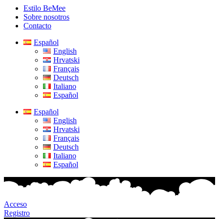
Estilo BeMee
Sobre nosotros
Contacto
Español
English
Hrvatski
Français
Deutsch
Italiano
Español
Español
English
Hrvatski
Français
Deutsch
Italiano
Español
Acceso
Registro