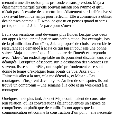
menant à une discussion plus profonde et sans pression. Maja a
également remarqué qu’elle pouvait ralentir son rythme et qu’il
n’était pas nécessaire de se mettre immédiatement sur la défensive si
Jaka avait besoin de temps pour réfléchir. Elle a commencé à utiliser
des phrases comme « Dis-moi ce que tu en penses quand tu seras
prêt », donnant à Jaka l’espace pour s’ouvrir.
Leurs conversations sont devenues plus fluides lorsque tous deux
ont appris à écouter et à parler sans précipitation. Par exemple, lors
de la planification d’un dîner, Jaka a proposé de choisir ensemble le
restaurant et a demandé à Maja ce qui faisait pour elle une bonne
soirée. Maja a apprécié que Jaka montre de l’intérêt et a répondu
avec l’idée d’un endroit agréable où ils pourraient discuter sans être
dérangés. Lorsqu’un désaccord sur la destination des vacances est
survenu, ils se sont arrêtés, ont respiré profondément et se sont
donné le temps d’expliquer leurs points de vue. Jaka a dit : «
J’aimerais aller à la mer, cela me détend », et Maja : « Les
montagnes m’inspirent davantage ». Au lieu de se disputer, ils ont
trouvé un compromis – une semaine à la côte et un week-end à la
montagne.
Quelques mois plus tard, Jaka et Maja continuaient de construire
leur relation, où les conversations étaient devenues un espace de
compréhension plutôt que de conflit. Ils ont appris que la
communication est comme la construction d’un pont – elle nécessite