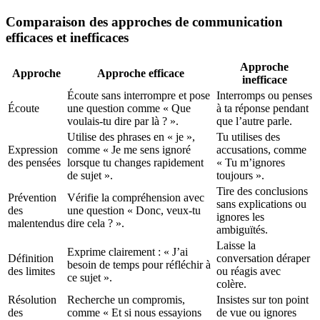
Comparaison des approches de communication
efficaces et inefficaces
Approche
Approche
Approche efficace
inefficace
Écoute sans interrompre et pose
Interromps ou penses
Écoute
une question comme « Que
à ta réponse pendant
voulais-tu dire par là ? ».
que l’autre parle.
Utilise des phrases en « je »,
Tu utilises des
Expression
comme « Je me sens ignoré
accusations, comme
des pensées
lorsque tu changes rapidement
« Tu m’ignores
de sujet ».
toujours ».
Tire des conclusions
Prévention
Vérifie la compréhension avec
sans explications ou
des
une question « Donc, veux-tu
ignores les
malentendus
dire cela ? ».
ambiguïtés.
Laisse la
Exprime clairement : « J’ai
Définition
conversation déraper
besoin de temps pour réfléchir à
des limites
ou réagis avec
ce sujet ».
colère.
Résolution
Recherche un compromis,
Insistes sur ton point
des
comme « Et si nous essayions
de vue ou ignores