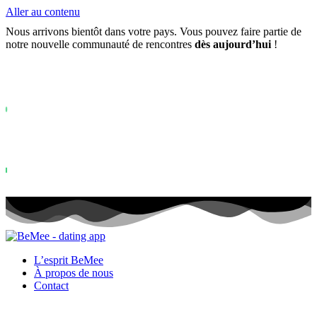
Aller au contenu
Nous arrivons bientôt dans votre pays. Vous pouvez faire partie de
notre nouvelle communauté de rencontres
dès aujourd’hui
!
Déjà plus de
0+
inscrits sur la liste d'attente ...
Status: PERMISSION_DENIED - User does not have sufficient permiss
for this property. To learn more about Property ID, see
https://developers.google.com/analytics/devguides/reporting/data/v1/pro
id.
Status: PERMISSION_DENIED - User does not have sufficient permis
for this property. To learn more about Property ID, see
https://developers.google.com/analytics/devguides/reporting/data/v1/pro
id. visites au cours des 28 derniers jours
L’esprit BeMee
À propos de nous
Contact