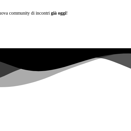
 nuova community di incontri
già oggi
!
Già più di
0+
iscritti alla lista d'attesa ...
|
 not have sufficient permissions for this property. To learn more about
opers.google.com/analytics/devguides/reporting/data/v1/property-id.
 for this property. To learn more about Property ID, see https://develope
negli ultimi 28 giorni