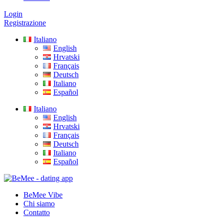
Login
Registrazione
Italiano
English
Hrvatski
Français
Deutsch
Italiano
Español
Italiano
English
Hrvatski
Français
Deutsch
Italiano
Español
BeMee Vibe
Chi siamo
Contatto