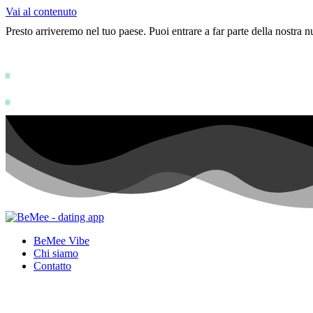
Vai al contenuto
Presto arriveremo nel tuo paese. Puoi entrare a far parte della nostra
Status: PERMISSION_DENIED - User does
https://devel
Status: PERMISSION_DENIED - User does not have sufficient permissions
BeMee Vibe
Chi siamo
Contatto