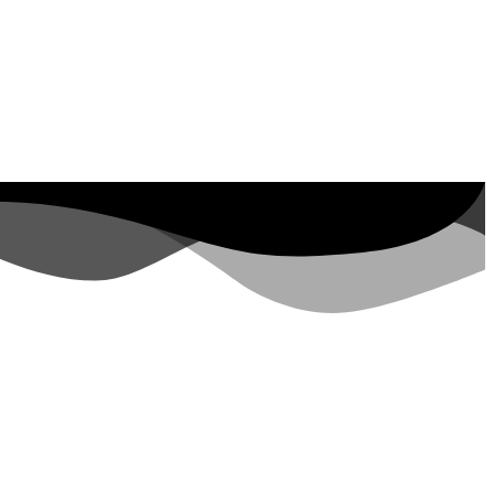
 Property ID, see
visite negli ultimi 7
giorni
rs.google.com/analytics/devguides/reporting/data/v1/property-id. visite