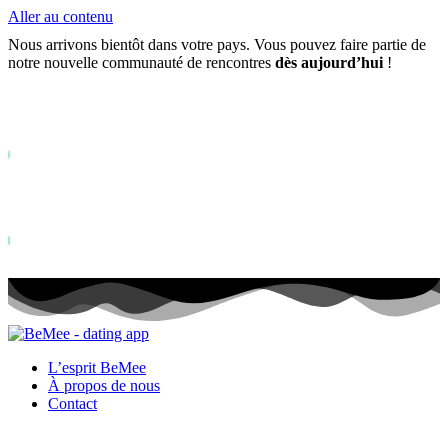
Aller au contenu
Nous arrivons bientôt dans votre pays. Vous pouvez faire partie de
notre nouvelle communauté de rencontres
dès aujourd’hui
!
Déjà plus de
0+
inscrits sur la liste d'attente ...
Status: PERMISSION_DENIED - User does not have sufficient permiss
for this property. To learn more about Property ID, see
https://developers.google.com/analytics/devguides/reporting/data/v1/pro
id.
Status: PERMISSION_DENIED - User does not have sufficient permis
for this property. To learn more about Property ID, see
https://developers.google.com/analytics/devguides/reporting/data/v1/pro
id. visites au cours des 28 derniers jours
L’esprit BeMee
À propos de nous
Contact