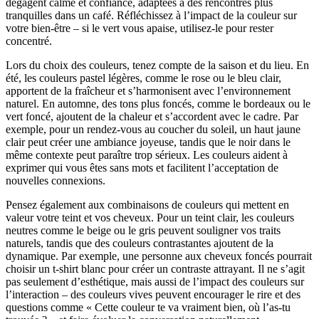
dégagent calme et confiance, adaptées à des rencontres plus
tranquilles dans un café. Réfléchissez à l’impact de la couleur sur
votre bien-être – si le vert vous apaise, utilisez-le pour rester
concentré.
Lors du choix des couleurs, tenez compte de la saison et du lieu. En
été, les couleurs pastel légères, comme le rose ou le bleu clair,
apportent de la fraîcheur et s’harmonisent avec l’environnement
naturel. En automne, des tons plus foncés, comme le bordeaux ou le
vert foncé, ajoutent de la chaleur et s’accordent avec le cadre. Par
exemple, pour un rendez-vous au coucher du soleil, un haut jaune
clair peut créer une ambiance joyeuse, tandis que le noir dans le
même contexte peut paraître trop sérieux. Les couleurs aident à
exprimer qui vous êtes sans mots et facilitent l’acceptation de
nouvelles connexions.
Pensez également aux combinaisons de couleurs qui mettent en
valeur votre teint et vos cheveux. Pour un teint clair, les couleurs
neutres comme le beige ou le gris peuvent souligner vos traits
naturels, tandis que des couleurs contrastantes ajoutent de la
dynamique. Par exemple, une personne aux cheveux foncés pourrait
choisir un t-shirt blanc pour créer un contraste attrayant. Il ne s’agit
pas seulement d’esthétique, mais aussi de l’impact des couleurs sur
l’interaction – des couleurs vives peuvent encourager le rire et des
questions comme « Cette couleur te va vraiment bien, où l’as-tu