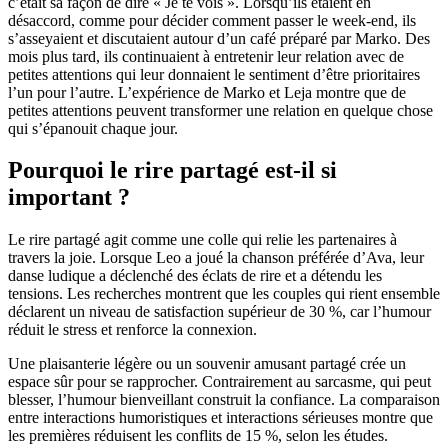
c’était sa façon de dire « Je te vois ». Lorsqu’ils étaient en
désaccord, comme pour décider comment passer le week-end, ils
s’asseyaient et discutaient autour d’un café préparé par Marko. Des
mois plus tard, ils continuaient à entretenir leur relation avec de
petites attentions qui leur donnaient le sentiment d’être prioritaires
l’un pour l’autre. L’expérience de Marko et Leja montre que de
petites attentions peuvent transformer une relation en quelque chose
qui s’épanouit chaque jour.
Pourquoi le rire partagé est-il si
important ?
Le rire partagé agit comme une colle qui relie les partenaires à
travers la joie. Lorsque Leo a joué la chanson préférée d’Ava, leur
danse ludique a déclenché des éclats de rire et a détendu les
tensions. Les recherches montrent que les couples qui rient ensemble
déclarent un niveau de satisfaction supérieur de 30 %, car l’humour
réduit le stress et renforce la connexion.
Une plaisanterie légère ou un souvenir amusant partagé crée un
espace sûr pour se rapprocher. Contrairement au sarcasme, qui peut
blesser, l’humour bienveillant construit la confiance. La comparaison
entre interactions humoristiques et interactions sérieuses montre que
les premières réduisent les conflits de 15 %, selon les études.