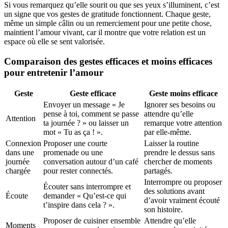
Si vous remarquez qu’elle sourit ou que ses yeux s’illuminent, c’est
un signe que vos gestes de gratitude fonctionnent. Chaque geste,
même un simple câlin ou un remerciement pour une petite chose,
maintient l’amour vivant, car il montre que votre relation est un
espace où elle se sent valorisée.
Comparaison des gestes efficaces et moins efficaces
pour entretenir l’amour
Geste
Geste efficace
Geste moins efficace
Envoyer un message « Je
Ignorer ses besoins ou
pense à toi, comment se passe
attendre qu’elle
Attention
ta journée ? » ou laisser un
remarque votre attention
mot « Tu as ça ! ».
par elle-même.
Connexion
Proposer une courte
Laisser la routine
dans une
promenade ou une
prendre le dessus sans
journée
conversation autour d’un café
chercher de moments
chargée
pour rester connectés.
partagés.
Interrompre ou proposer
Écouter sans interrompre et
des solutions avant
Écoute
demander « Qu’est-ce qui
d’avoir vraiment écouté
t’inspire dans cela ? ».
son histoire.
Proposer de cuisiner ensemble
Attendre qu’elle
Moments