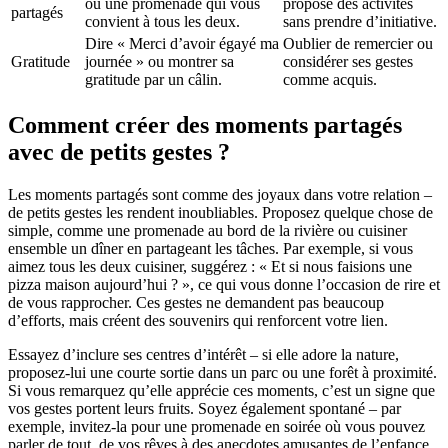
ou une promenade qui vous
propose des activités
partagés
convient à tous les deux.
sans prendre d’initiative.
Dire « Merci d’avoir égayé ma
Oublier de remercier ou
Gratitude
journée » ou montrer sa
considérer ses gestes
gratitude par un câlin.
comme acquis.
Comment créer des moments partagés
avec de petits gestes ?
Les moments partagés sont comme des joyaux dans votre relation –
de petits gestes les rendent inoubliables. Proposez quelque chose de
simple, comme une promenade au bord de la rivière ou cuisiner
ensemble un dîner en partageant les tâches. Par exemple, si vous
aimez tous les deux cuisiner, suggérez : « Et si nous faisions une
pizza maison aujourd’hui ? », ce qui vous donne l’occasion de rire et
de vous rapprocher. Ces gestes ne demandent pas beaucoup
d’efforts, mais créent des souvenirs qui renforcent votre lien.
Essayez d’inclure ses centres d’intérêt – si elle adore la nature,
proposez-lui une courte sortie dans un parc ou une forêt à proximité.
Si vous remarquez qu’elle apprécie ces moments, c’est un signe que
vos gestes portent leurs fruits. Soyez également spontané – par
exemple, invitez-la pour une promenade en soirée où vous pouvez
parler de tout, de vos rêves à des anecdotes amusantes de l’enfance.