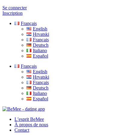
Se connecter
Inscription
Français
English
Hrvatski
Français
Deutsch
Italiano
Español
Français
English
Hrvatski
Français
Deutsch
Italiano
Español
L’esprit BeMee
À propos de nous
Contact