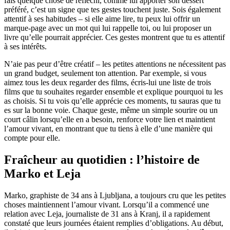
fais quelque chose de réfléchi, comme lui apporter son dessert
préféré, c’est un signe que tes gestes touchent juste. Sois également
attentif à ses habitudes – si elle aime lire, tu peux lui offrir un
marque-page avec un mot qui lui rappelle toi, ou lui proposer un
livre qu’elle pourrait apprécier. Ces gestes montrent que tu es attentif
à ses intérêts.
N’aie pas peur d’être créatif – les petites attentions ne nécessitent pas
un grand budget, seulement ton attention. Par exemple, si vous
aimez tous les deux regarder des films, écris-lui une liste de trois
films que tu souhaites regarder ensemble et explique pourquoi tu les
as choisis. Si tu vois qu’elle apprécie ces moments, tu sauras que tu
es sur la bonne voie. Chaque geste, même un simple sourire ou un
court câlin lorsqu’elle en a besoin, renforce votre lien et maintient
l’amour vivant, en montrant que tu tiens à elle d’une manière qui
compte pour elle.
Fraîcheur au quotidien : l’histoire de
Marko et Leja
Marko, graphiste de 34 ans à Ljubljana, a toujours cru que les petites
choses maintiennent l’amour vivant. Lorsqu’il a commencé une
relation avec Leja, journaliste de 31 ans à Kranj, il a rapidement
constaté que leurs journées étaient remplies d’obligations. Au début,