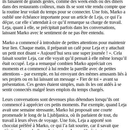
ils faisaient de grands gestes, comme des week-ends ou des dîners
dans des restaurants coûteux, mais ils se sont vite rendu compte que
la routine leur volait du temps pour se connecter. Une fois, Marko a
oublié une échéance importante pour un article de Leja, ce qui l’a
déçue, car elle s’attendait à ce qu’il remarque sa charge de travail.
Leja, quant à elle, se précipitait parfois dans les conversations,
laissant Marko avec le sentiment de ne pas être entendu.
Marko a commencé à introduire de petites attentions pour maintenir
leur lien. Chaque matin, il préparait un café pour Leja et y attachait
un petit mot disant « Aujourd’hui sera une super journée ! ». Cela
faisait sourire Leja, car elle voyait qu’il pensait à elle même lorsqu’il
était occupé. Leja a remarqué combien Marko appréciait ces
moments et a commencé à lui rendre la pareille avec de petites
attentions – par exemple, en lui envoyant des mèmes amusants liés à
ses projets ou en lui laissant un message « Fier de toi » avant sa
présentation. Ces gestes étaient simples, mais ils les ont aidés à se
sentir connectés malgré leurs emplois du temps chargés.
Leurs conversations sont devenues plus détendues lorsqu’ils ont
commencé à apprécier ces petits moments. Par exemple, quand Leja
avait une semaine stressante, Marko lui proposait une courte
promenade le long de la Ljubljanica, où ils parlaient de tout, du
travail à leurs rêves de voyage. Une fois, Leja a apporté son
chocolat préféré à Marko, ce qui l’a fait sourire, car il savait que