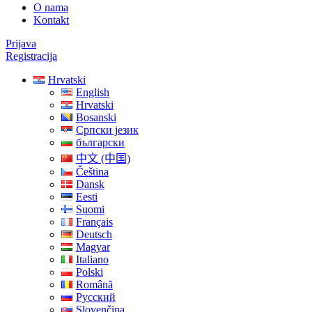
O nama
Kontakt
Prijava
Registracija
Hrvatski
English
Hrvatski
Bosanski
Српски језик
български
中文 (中国)
Čeština
Dansk
Eesti
Suomi
Français
Deutsch
Magyar
Italiano
Polski
Română
Русский
Slovenčina