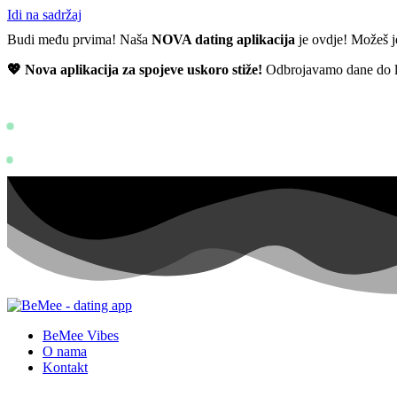
Idi na sadržaj
Budi među prvima! Naša
NOVA dating aplikacija
je ovdje! Možeš je
💖 Nova aplikacija za spojeve uskoro stiže!
Odbrojavamo dane do la
Status: PERMISSION_DENIED - User doe
https://devel
Status: PERMISSION_DENIED - User does not have sufficient permissi
BeMee Vibes
O nama
Kontakt