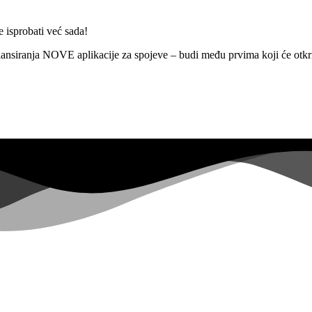
 isprobati već sada!
nsiranja NOVE aplikacije za spojeve – budi među prvima koji će otkri
Već više od
0+
prijavljenih na listu želja ...
|
s not have sufficient permissions for this property. To learn more abou
opers.google.com/analytics/devguides/reporting/data/v1/property-id.
ons for this property. To learn more about Property ID, see https://deve
posjeta u zadnjih 28 dana