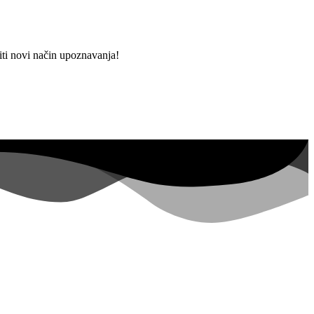
ti novi način upoznavanja!
t Property ID, see
posjeta u zadnjih 7
dana
lopers.google.com/analytics/devguides/reporting/data/v1/property-id.