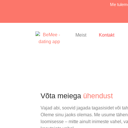
Me tuleme
Meist
Kontakt
Võta meiega
ühendust
Vajad abi, soovid jagada tagasisidet või tah
Oleme sinu jaoks olemas. Me usume tähen
loomisesse – mitte ainult inimeste vahel, v