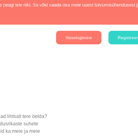
 peagi teie riiki. Sa võid saada osa meie uuest tutvumisühendusest
Sisselogimine
Registree
ad lihtsalt tere öelda?
dusrikaste suhete
aid ka meie ja meie