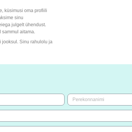
e, küsimusi oma profiili
aksime sinu
ega julgelt ühendust.
l sammul aitama.
 jooksul. Sinu rahulolu ja