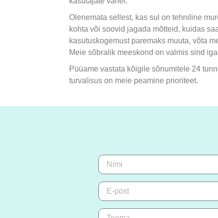
kasutajate vahel.
Olenemata sellest, kas sul on tehniline mur
kohta või soovid jagada mõtteid, kuidas sa
kasutuskogemust paremaks muuta, võta mei
Meie sõbralik meeskond on valmis sind iga
Püüame vastata kõigile sõnumitele 24 tunni
turvalisus on meie peamine prioriteet.