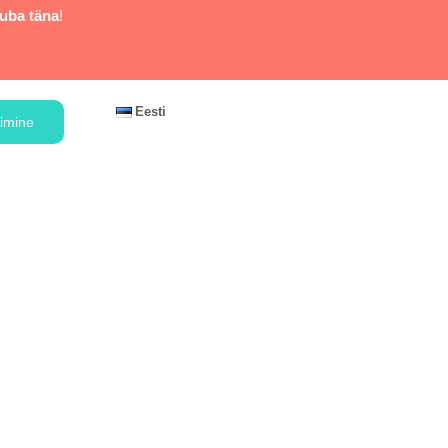
juba täna
!
Eesti
rimine