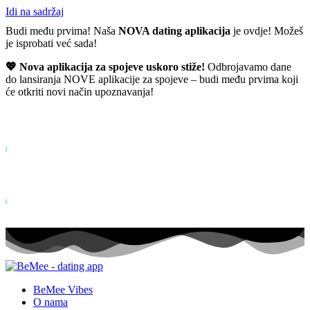
Idi na sadržaj
Budi među prvima! Naša
NOVA dating aplikacija
je ovdje! Možeš
je isprobati već sada!
💖 Nova aplikacija za spojeve uskoro stiže!
Odbrojavamo dane
do lansiranja NOVE aplikacije za spojeve – budi među prvima koji
će otkriti novi način upoznavanja!
Već više od
0+
prijavljenih na listu želja ...
Status: PERMISSION_DENIED - User does not have sufficient permiss
for this property. To learn more about Property ID, see
https://developers.google.com/analytics/devguides/reporting/data/v1/pro
id.
Status: PERMISSION_DENIED - User does not have sufficient permis
for this property. To learn more about Property ID, see
https://developers.google.com/analytics/devguides/reporting/data/v1/pro
id. posjeta u zadnjih 28 dana
BeMee Vibes
O nama