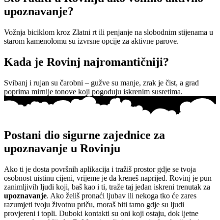
upoznavanje?
Vožnja biciklom kroz Zlatni rt ili penjanje na slobodnim stijenama u
starom kamenolomu su izvrsne opcije za aktivne parove.
Kada je Rovinj najromantičniji?
Svibanj i rujan su čarobni – gužve su manje, zrak je čist, a grad
poprima mirnije tonove koji pogoduju iskrenim susretima.
Postani dio sigurne zajednice za
upoznavanje u Rovinju
Ako ti je dosta površnih aplikacija i tražiš prostor gdje se tvoja
osobnost uistinu cijeni, vrijeme je da kreneš naprijed. Rovinj je pun
zanimljivih ljudi koji, baš kao i ti, traže taj jedan iskreni trenutak za
upoznavanje
. Ako želiš pronaći ljubav ili nekoga tko će zares
razumjeti tvoju životnu priču, moraš biti tamo gdje su ljudi
provjereni i topli. Duboki kontakti su oni koji ostaju, dok ljetne