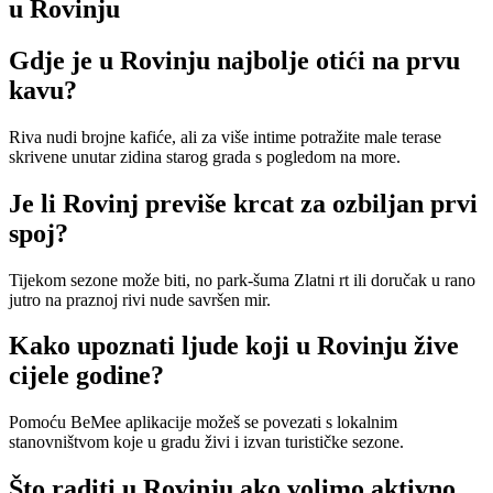
u Rovinju
Gdje je u Rovinju najbolje otići na prvu
kavu?
Riva nudi brojne kafiće, ali za više intime potražite male terase
skrivene unutar zidina starog grada s pogledom na more.
Je li Rovinj previše krcat za ozbiljan prvi
spoj?
Tijekom sezone može biti, no park-šuma Zlatni rt ili doručak u rano
jutro na praznoj rivi nude savršen mir.
Kako upoznati ljude koji u Rovinju žive
cijele godine?
Pomoću BeMee aplikacije možeš se povezati s lokalnim
stanovništvom koje u gradu živi i izvan turističke sezone.
Što raditi u Rovinju ako volimo aktivno