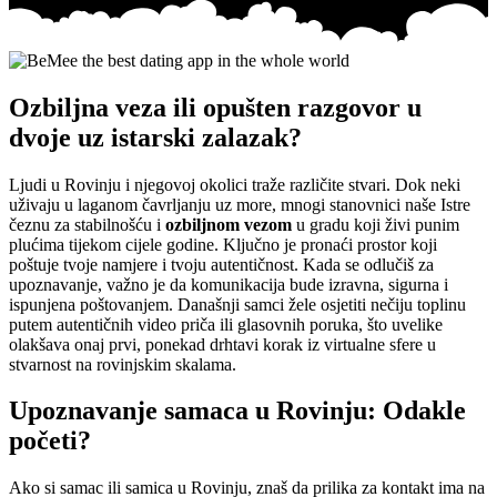
Ozbiljna veza ili opušten razgovor u
dvoje uz istarski zalazak?
Ljudi u Rovinju i njegovoj okolici traže različite stvari. Dok neki
uživaju u laganom čavrljanju uz more, mnogi stanovnici naše Istre
čeznu za stabilnošću i
ozbiljnom vezom
u gradu koji živi punim
plućima tijekom cijele godine. Ključno je pronaći prostor koji
poštuje tvoje namjere i tvoju autentičnost. Kada se odlučiš za
upoznavanje, važno je da komunikacija bude izravna, sigurna i
ispunjena poštovanjem. Današnji samci žele osjetiti nečiju toplinu
putem autentičnih video priča ili glasovnih poruka, što uvelike
olakšava onaj prvi, ponekad drhtavi korak iz virtualne sfere u
stvarnost na rovinjskim skalama.
Upoznavanje samaca u Rovinju: Odakle
početi?
Ako si samac ili samica u Rovinju, znaš da prilika za kontakt ima na