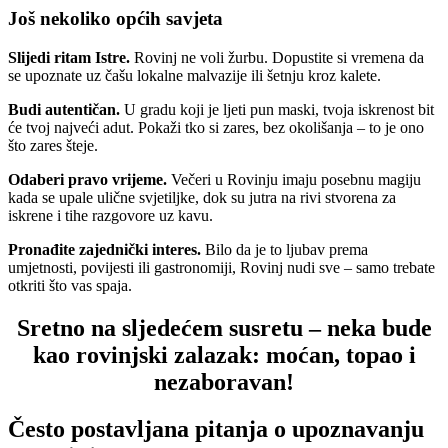
Još nekoliko općih savjeta
Slijedi ritam Istre.
Rovinj ne voli žurbu. Dopustite si vremena da
se upoznate uz čašu lokalne malvazije ili šetnju kroz kalete.
Budi autentičan.
U gradu koji je ljeti pun maski, tvoja iskrenost bit
će tvoj najveći adut. Pokaži tko si zares, bez okolišanja – to je ono
što zares šteje.
Odaberi pravo vrijeme.
Večeri u Rovinju imaju posebnu magiju
kada se upale ulične svjetiljke, dok su jutra na rivi stvorena za
iskrene i tihe razgovore uz kavu.
Pronađite zajednički interes.
Bilo da je to ljubav prema
umjetnosti, povijesti ili gastronomiji, Rovinj nudi sve – samo trebate
otkriti što vas spaja.
Sretno na sljedećem susretu – neka bude
kao rovinjski zalazak: moćan, topao i
nezaboravan!
Često postavljana pitanja o upoznavanju