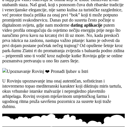
utabanih staza. Naš grad, koji s ponosom čuva duh ribarske tradicije
i venecijanske elegancije, nije samo kulisa za turističke razglednice,
već prostor tisuća prilika za onaj prvi “bok” koji ti može potpuno
promijeniti svakodnevicu. Danas put do susreta često počinje u
digitalnom svijetu, gdje nam moderne
dating aplikacije
putem
video profila omogućuju da osjetimo nečiju energiju prije nego što
naručimo prvu kavu na krcatoj rivi ili uz more. No, kada preskoči
prva iskrica na zaslonu, nastupa važno pitanje: kamo je odvesti da
prvi dojam postane početak nečeg trajnog? Od opuštene šetnje kroz
park-šumu Zlatni rt do promatranja zvijezda s baluarda podno zidina
– pripremili smo ti vodič kroz najbolje kutke Rovinja gdje se online
poznanstva pretvaraju u ono što zares šteje.
U Rovinju upoznavanje ima onaj autentičan, sofisticiran i
istovremeno topao mediteranski karakter koji diktiraju miris tartufa,
okus vrhunske istarske malvazije i nepregledno plavetnilo
arhipelaga. Rovinj svojom mješavinom umjetničkog šarma i
ugodnog ritma pruža savršenu pozornicu za susrete koji traže
dubinu.