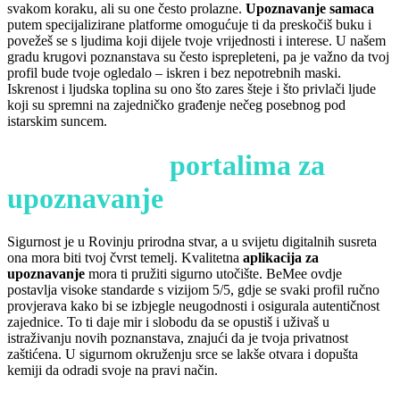
svakom koraku, ali su one često prolazne.
Upoznavanje samaca
putem specijalizirane platforme omogućuje ti da preskočiš buku i
povežeš se s ljudima koji dijele tvoje vrijednosti i interese. U našem
gradu krugovi poznanstava su često isprepleteni, pa je važno da tvoj
profil bude tvoje ogledalo – iskren i bez nepotrebnih maski.
Iskrenost i ljudska toplina su ono što zares šteje i što privlači ljude
koji su spremni na zajedničko građenje nečeg posebnog pod
istarskim suncem.
Sigurnost na
portalima za
upoznavanje
Sigurnost je u Rovinju prirodna stvar, a u svijetu digitalnih susreta
ona mora biti tvoj čvrst temelj. Kvalitetna
aplikacija za
upoznavanje
mora ti pružiti sigurno utočište. BeMee ovdje
postavlja visoke standarde s vizijom 5/5, gdje se svaki profil ručno
provjerava kako bi se izbjegle neugodnosti i osigurala autentičnost
zajednice. To ti daje mir i slobodu da se opustiš i uživaš u
istraživanju novih poznanstava, znajući da je tvoja privatnost
zaštićena. U sigurnom okruženju srce se lakše otvara i dopušta
kemiji da odradi svoje na pravi način.