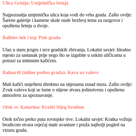
Ulica Grisija: Umjetnička šetnja
Najpoznatija umjetnička ulica koja vodi do vrha grada. Zašto ovdje:
Šarene galerije i kamene skale nude bezbroj tema za razgovor i
opuštenu šetnju u dvoje.
Balbiov luk i trg: Puls grada
Ulaz u staru jezgru i srce gradskih zbivanja. Lokalni savjet: Idealno
mjesto za sastanak prije nego što se izgubite u uskim uličicama u
potrazi za intimnim kafićem.
Baluardi (zidine podno grada): Kava uz valove
Mali kafići smješteni direktno na stijenama iznad mora. Zašto ovdje:
Zvuk valova koji se lome o stijene stvara jedinstvenu i opuštenu
atmosferu za upoznavanje.
Otok sv. Katarina: Kratki bijeg brodom
Otok točno preko puta rovinjske rive. Lokalni savjet: Kratka vožnja
brodicom stvara osjećaj male avanture i pruža najbolji pogled na
vizuru grada.