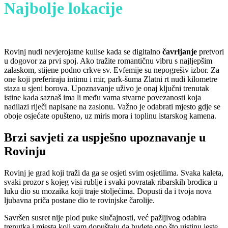
Najbolje lokacije
za prvi susret
u Rovinju
Rovinj nudi nevjerojatne kulise kada se digitalno
čavrljanje
pretvori
u dogovor za prvi spoj. Ako tražite romantičnu vibru s najljepšim
zalaskom, stijene podno crkve sv. Evfemije su nepogrešiv izbor. Za
one koji preferiraju intimu i mir, park-šuma Zlatni rt nudi kilometre
staza u sjeni borova. Upoznavanje uživo je onaj ključni trenutak
istine kada saznaš ima li među vama stvarne povezanosti koja
nadilazi riječi napisane na zaslonu. Važno je odabrati mjesto gdje se
oboje osjećate opušteno, uz miris mora i toplinu istarskog kamena.
Brzi savjeti za uspješno upoznavanje u
Rovinju
Rovinj je grad koji traži da ga se osjeti svim osjetilima. Svaka kaleta,
svaki prozor s kojeg visi rublje i svaki povratak ribarskih brodica u
luku dio su mozaika koji traje stoljećima. Dopusti da i tvoja nova
ljubavna priča postane dio te rovinjske čarolije.
Savršen susret nije plod puke slučajnosti, već pažljivog odabira
trenutka i mjesta koji vam dopuštaju da budete ono što uistinu jeste.