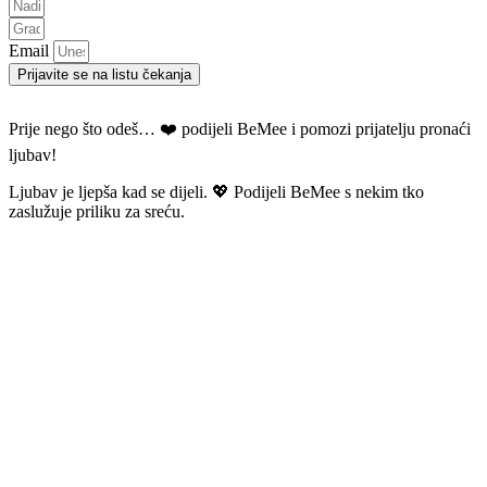
Email
Prijavite se na listu čekanja
Prije nego što odeš… ❤️ podijeli BeMee i pomozi prijatelju pronaći
ljubav!
Ljubav je ljepša kad se dijeli. 💖 Podijeli BeMee s nekim tko
zaslužuje priliku za sreću.