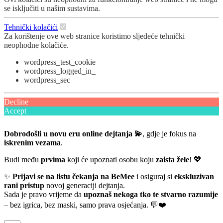
se isključiti u našim sustavima.
Tehnički kolačići
Za korištenje ove web stranice koristimo sljedeće tehnički
neophodne kolačiće.
wordpress_test_cookie
wordpress_logged_in_
wordpress_sec
Decline
Accept
Dobrodošli u novu eru online dejtanja 💫
, gdje je fokus na
iskrenim vezama
.
Budi među
prvima
koji će upoznati osobu koju
zaista žele
! 💖
✨
Prijavi se na listu čekanja na BeMee
i osiguraj si
ekskluzivan
rani pristup
novoj generaciji dejtanja.
Sada je pravo vrijeme da
upoznaš nekoga tko te stvarno razumije
– bez igrica, bez maski, samo prava osjećanja. 💬❤️