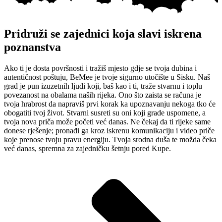
Pridruži se zajednici koja slavi iskrena
poznanstva
Ako ti je dosta površnosti i tražiš mjesto gdje se tvoja dubina i
autentičnost poštuju, BeMee je tvoje sigurno utočište u Sisku. Naš
grad je pun izuzetnih ljudi koji, baš kao i ti, traže stvarnu i toplu
povezanost na obalama naših rijeka. Ono što zaista se računa je
tvoja hrabrost da napraviš prvi korak ka upoznavanju nekoga tko će
obogatiti tvoj život. Stvarni susreti su oni koji grade uspomene, a
tvoja nova priča može početi već danas. Ne čekaj da ti rijeke same
donese rješenje; pronađi ga kroz iskrenu komunikaciju i video priče
koje prenose tvoju pravu energiju. Tvoja srodna duša te možda čeka
već danas, spremna za zajedničku šetnju pored Kupe.