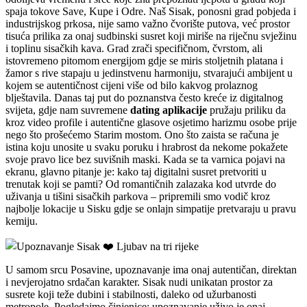
spaja tokove Save, Kupe i Odre. Naš Sisak, ponosni grad pobjeda i
industrijskog prkosa, nije samo važno čvorište putova, već prostor
tisuća prilika za onaj sudbinski susret koji miriše na riječnu svježinu
i toplinu sisačkih kava. Grad zrači specifičnom, čvrstom, ali
istovremeno pitomom energijom gdje se miris stoljetnih platana i
žamor s rive stapaju u jedinstvenu harmoniju, stvarajući ambijent u
kojem se autentičnost cijeni više od bilo kakvog prolaznog
blještavila. Danas taj put do poznanstva često kreće iz digitalnog
svijeta, gdje nam suvremene
dating aplikacije
pružaju priliku da
kroz video profile i autentične glasove osjetimo harizmu osobe prije
nego što prošećemo Starim mostom. Ono što zaista se računa je
istina koju unosite u svaku poruku i hrabrost da nekome pokažete
svoje pravo lice bez suvišnih maski. Kada se ta varnica pojavi na
ekranu, glavno pitanje je: kako taj digitalni susret pretvoriti u
trenutak koji se pamti? Od romantičnih zalazaka kod utvrde do
uživanja u tišini sisačkih parkova – pripremili smo vodič kroz
najbolje lokacije u Sisku gdje se onlajn simpatije pretvaraju u pravu
kemiju.
U samom srcu Posavine, upoznavanje ima onaj autentičan, direktan
i nevjerojatno srdačan karakter. Sisak nudi unikatan prostor za
susrete koji teže dubini i stabilnosti, daleko od užurbanosti
metropole. Pogledajmo činjenice: upoznavanje uživo je onaj