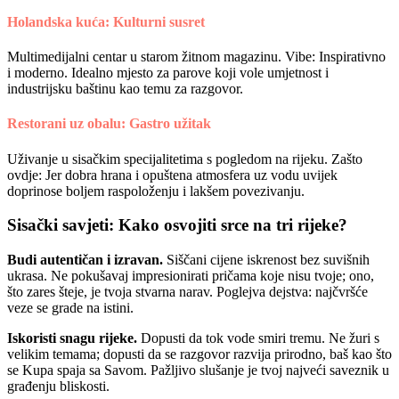
Holandska kuća: Kulturni susret
Multimedijalni centar u starom žitnom magazinu. Vibe: Inspirativno
i moderno. Idealno mjesto za parove koji vole umjetnost i
industrijsku baštinu kao temu za razgovor.
Restorani uz obalu: Gastro užitak
Uživanje u sisačkim specijalitetima s pogledom na rijeku. Zašto
ovdje: Jer dobra hrana i opuštena atmosfera uz vodu uvijek
doprinose boljem raspoloženju i lakšem povezivanju.
Sisački savjeti: Kako osvojiti srce na tri rijeke?
Budi autentičan i izravan.
Siščani cijene iskrenost bez suvišnih
ukrasa. Ne pokušavaj impresionirati pričama koje nisu tvoje; ono,
što zares šteje, je tvoja stvarna narav. Poglejva dejstva: najčvršće
veze se grade na istini.
Iskoristi snagu rijeke.
Dopusti da tok vode smiri tremu. Ne žuri s
velikim temama; dopusti da se razgovor razvija prirodno, baš kao što
se Kupa spaja sa Savom. Pažljivo slušanje je tvoj najveći saveznik u
građenju bliskosti.