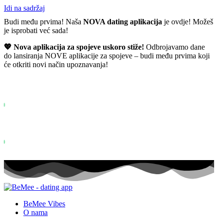
Idi na sadržaj
Budi među prvima! Naša
NOVA dating aplikacija
je ovdje! Možeš
je isprobati već sada!
💖 Nova aplikacija za spojeve uskoro stiže!
Odbrojavamo dane
do lansiranja NOVE aplikacije za spojeve – budi među prvima koji
će otkriti novi način upoznavanja!
Već više od
0+
prijavljenih na listu želja ...
Status: PERMISSION_DENIED - User does not have sufficient permiss
for this property. To learn more about Property ID, see
https://developers.google.com/analytics/devguides/reporting/data/v1/pro
id.
Status: PERMISSION_DENIED - User does not have sufficient permis
for this property. To learn more about Property ID, see
https://developers.google.com/analytics/devguides/reporting/data/v1/pro
id. posjeta u zadnjih 28 dana
BeMee Vibes
O nama