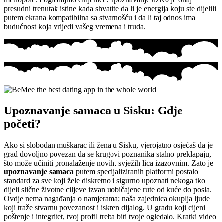
presudni trenutak istine kada shvatite da li je energija koju ste dijelili
putem ekrana kompatibilna sa stvarnošću i da li taj odnos ima
budućnost koja vrijedi vašeg vremena i truda.
Upoznavanje samaca u Sisku: Gdje
početi?
Ako si slobodan muškarac ili žena u Sisku, vjerojatno osjećaš da je
grad dovoljno povezan da se krugovi poznanika stalno preklapaju,
što može učiniti pronalaženje novih, svježih lica izazovnim. Zato je
upoznavanje samaca
putem specijaliziranih platformi postalo
standard za sve koji žele diskretno i sigurno upoznati nekoga tko
dijeli slične životne ciljeve izvan uobičajene rute od kuće do posla.
Ovdje nema nagađanja o namjerama; naša zajednica okuplja ljude
koji traže stvarnu povezanost i iskren dijalog. U gradu koji cijeni
poštenje i integritet, tvoj profil treba biti tvoje ogledalo. Kratki video