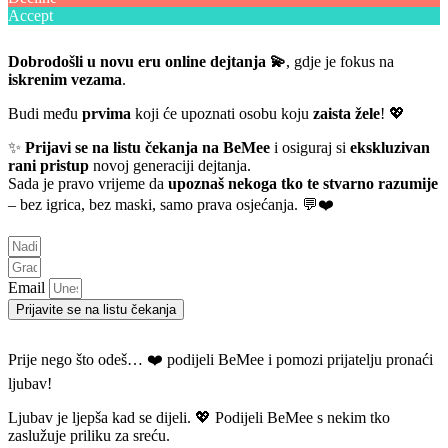
Accept
Dobrodošli u novu eru online dejtanja 💫
, gdje je fokus na
iskrenim vezama
.
Budi među
prvima
koji će upoznati osobu koju
zaista žele
! 💖
✨
Prijavi se na listu čekanja na BeMee
i osiguraj si
ekskluzivan
rani pristup
novoj generaciji dejtanja.
Sada je pravo vrijeme da
upoznaš nekoga tko te stvarno razumije
– bez igrica, bez maski, samo prava osjećanja. 💬❤️
Email
Prijavite se na listu čekanja
Prije nego što odeš… ❤️ podijeli BeMee i pomozi prijatelju pronaći
ljubav!
Ljubav je ljepša kad se dijeli. 💖 Podijeli BeMee s nekim tko
zaslužuje priliku za sreću.