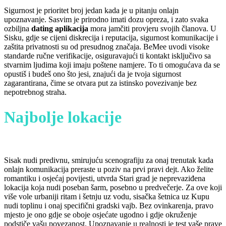
Sigurnost je prioritet broj jedan kada je u pitanju onlajn
upoznavanje. Sasvim je prirodno imati dozu opreza, i zato svaka
ozbiljna
dating aplikacija
mora jamčiti provjeru svojih članova. U
Sisku, gdje se cijeni diskrecija i reputacija, sigurnost komunikacije i
zaštita privatnosti su od presudnog značaja. BeMee uvodi visoke
standarde ručne verifikacije, osiguravajući ti kontakt isključivo sa
stvarnim ljudima koji imaju poštene namjere. To ti omogućava da se
opustiš i budeš ono što jesi, znajući da je tvoja sigurnost
zagarantirana, čime se otvara put za istinsko povezivanje bez
nepotrebnog straha.
Najbolje lokacije
za prvi
sastanak u Sisku
Sisak nudi predivnu, smirujuću scenografiju za onaj trenutak kada
onlajn komunikacija preraste u poziv na prvi pravi dejt. Ako želite
romantiku i osjećaj povijesti, utvrda Stari grad je neprevaziđena
lokacija koja nudi poseban šarm, posebno u predvečerje. Za ove koji
više vole urbaniji ritam i šetnju uz vodu, sisačka šetnica uz Kupu
nudi toplinu i onaj specifični gradski vajb. Bez ovinkarenja, pravo
mjesto je ono gdje se oboje osjećate ugodno i gdje okruženje
podstiče vašu povezanost. Upoznavanje u realnosti je test vaše prave