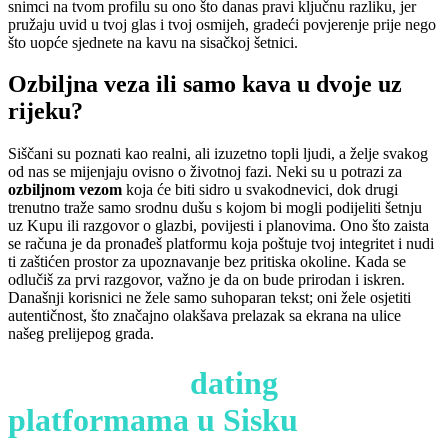
snimci na tvom profilu su ono što danas pravi ključnu razliku, jer
pružaju uvid u tvoj glas i tvoj osmijeh, gradeći povjerenje prije nego
što uopće sjednete na kavu na sisačkoj šetnici.
Ozbiljna veza ili samo kava u dvoje uz
rijeku?
Siščani su poznati kao realni, ali izuzetno topli ljudi, a želje svakog
od nas se mijenjaju ovisno o životnoj fazi. Neki su u potrazi za
ozbiljnom vezom
koja će biti sidro u svakodnevici, dok drugi
trenutno traže samo srodnu dušu s kojom bi mogli podijeliti šetnju
uz Kupu ili razgovor o glazbi, povijesti i planovima. Ono što zaista
se računa je da pronađeš platformu koja poštuje tvoj integritet i nudi
ti zaštićen prostor za upoznavanje bez pritiska okoline. Kada se
odlučiš za prvi razgovor, važno je da on bude prirodan i iskren.
Današnji korisnici ne žele samo suhoparan tekst; oni žele osjetiti
autentičnost, što značajno olakšava prelazak sa ekrana na ulice
našeg prelijepog grada.
Sigurnost na
dating
platformama u Sisku