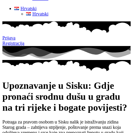
Hrvatski
Hrvatski
Prijava
Registracija
Upoznavanje u Sisku: Gdje
pronaći srodnu dušu u gradu
na tri rijeke i bogate povijesti?
Potraga za pravom osobom u Sisku nalik je istraživanju zidina
Starog grada – zahtijeva strpljenje, poštovanje prema snazi koja
odolijeva vremenu i srce koje zna prepoznati ljepotu u gradu koji