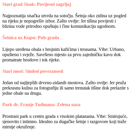
Stari grad Sisak: Povijesni zagrljaj
Najpoznatija sisačka utvrda na sotočju. Šetnja oko zidina uz pogled
na rijeku je nepogrešiv izbor. Zašto ovdje: Jer tišina povijesti i
blizina vode prirodno opuštaju i čine komunikaciju ugodnom.
Šetnica uz Kupu: Puls grada
Lijepo uređena obala s brojnim kafićima i terasama. Vibe: Urbano,
opušteno i svježe. Savršeno mjesto za prvu zajedničku kavu dok
promatrate brodove i tok rijeke.
Stari most: Simbol povezanosti
Jedan od najljepših drveno-zidanih mostova. Zašto ovdje: Jer pruža
prekrasnu kulisu za fotografiju ili samo trenutak tišine dok prelazite s
jedne obale na drugu.
Park dr. Franje Tuđmana: Zelena oaza
Prostrani park u centru grada s visokim platanama. Vibe: Smirujuće,
sjenovito i intimno. Idealno za dugačke šetnje i razgovore koji traže
mirnije okruženje.