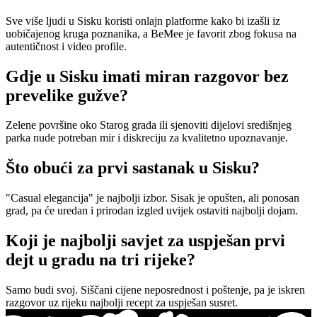
Sve više ljudi u Sisku koristi onlajn platforme kako bi izašli iz
uobičajenog kruga poznanika, a BeMee je favorit zbog fokusa na
autentičnost i video profile.
Gdje u Sisku imati miran razgovor bez
prevelike gužve?
Zelene površine oko Starog grada ili sjenoviti dijelovi središnjeg
parka nude potreban mir i diskreciju za kvalitetno upoznavanje.
Što obući za prvi sastanak u Sisku?
"Casual elegancija" je najbolji izbor. Sisak je opušten, ali ponosan
grad, pa će uredan i prirodan izgled uvijek ostaviti najbolji dojam.
Koji je najbolji savjet za uspješan prvi
dejt u gradu na tri rijeke?
Samo budi svoj. Siščani cijene neposrednost i poštenje, pa je iskren
razgovor uz rijeku najbolji recept za uspješan susret.