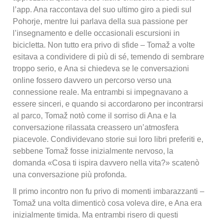
l’app. Ana raccontava del suo ultimo giro a piedi sul
Pohorje, mentre lui parlava della sua passione per
l’insegnamento e delle occasionali escursioni in
bicicletta. Non tutto era privo di sfide – Tomaž a volte
esitava a condividere di più di sé, temendo di sembrare
troppo serio, e Ana si chiedeva se le conversazioni
online fossero davvero un percorso verso una
connessione reale. Ma entrambi si impegnavano a
essere sinceri, e quando si accordarono per incontrarsi
al parco, Tomaž notò come il sorriso di Ana e la
conversazione rilassata creassero un’atmosfera
piacevole. Condividevano storie sui loro libri preferiti e,
sebbene Tomaž fosse inizialmente nervoso, la
domanda «Cosa ti ispira davvero nella vita?» scatenò
una conversazione più profonda.
Il primo incontro non fu privo di momenti imbarazzanti –
Tomaž una volta dimenticò cosa voleva dire, e Ana era
inizialmente timida. Ma entrambi risero di questi