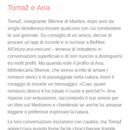
Tomaž e Ana
Tomaž, insegnante 38enne di Maribor, dopo anni da
single desiderava trovare qualcuno con cui condividere
le sue giornate. Su consiglio di un amico, decise di
provare un’app di incontri e si iscrisse a BeMee.
All’inizio era insicuro – temeva di imbattersi in
conversazioni superficiali o di non riuscire a distinguersi
tra molti profili. Ma quando vide il profilo di Ana,
bibliotecaria 36enne, che aveva scritto di amare i
romanzi storici e le passeggiate nella natura, trovò il
coraggio di inviarle un messaggio: «Ciao, quale
romanzo storico ti ha rubato il cuore e perché?». Ana
rispose con entusiasmo, raccontando il suo amore per
un libro sul Medioevo e chiedendo se anche lui amasse
leggere o preferisse esplorare la natura.
Le loro conversazioni iniziarono con cautela, ma Tomaž
apprezzava quanto fosse facile chiacchierare tramite