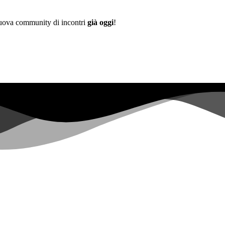
 nuova community di incontri
già oggi
!
Già più di
0+
iscritti alla lista d'attesa ...
|
 not have sufficient permissions for this property. To learn more about
opers.google.com/analytics/devguides/reporting/data/v1/property-id.
 for this property. To learn more about Property ID, see https://develope
negli ultimi 28 giorni