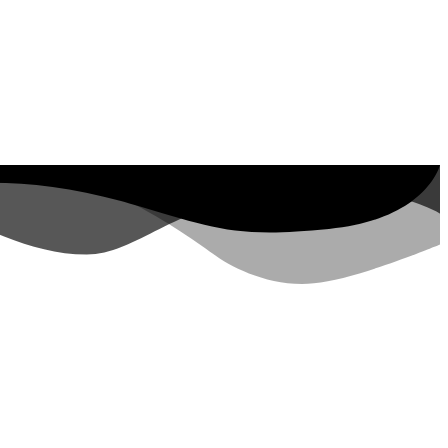
 Property ID, see
visite negli ultimi 7
giorni
rs.google.com/analytics/devguides/reporting/data/v1/property-id. visite