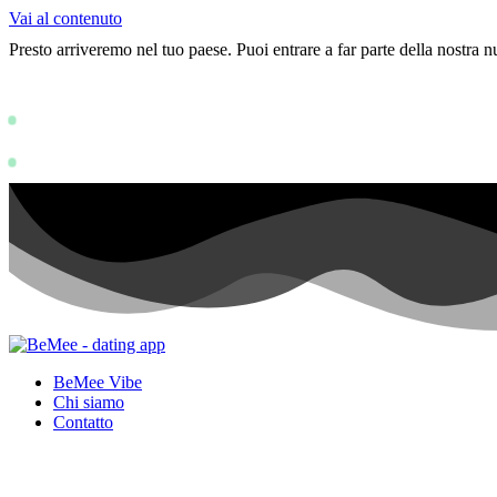
Vai al contenuto
Presto arriveremo nel tuo paese. Puoi entrare a far parte della nostra
Status: PERMISSION_DENIED - User does
https://devel
Status: PERMISSION_DENIED - User does not have sufficient permissions
BeMee Vibe
Chi siamo
Contatto