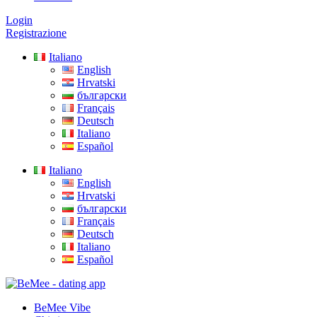
Login
Registrazione
Italiano
English
Hrvatski
български
Français
Deutsch
Italiano
Español
Italiano
English
Hrvatski
български
Français
Deutsch
Italiano
Español
BeMee Vibe