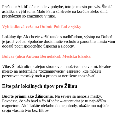
Prečo tu: Ak hľadáte rande v pohybe, toto je miesto pre vás. Široká
asfaltka a výhľad na Malú Fatru sú skvelé na korčule alebo dlhú
prechádzku so zmrzlinou v ruke.
Vyhliadková veža na Dubni: Pohľad z výšky
Lokálny tip: Ak chcete zažiť rande s nadhľadom, výstup na Dubeň
je jasná voľba. Spoločné dosiahnutie vrcholu a panoráma mesta vám
dodajú pocit spoločného úspechu a slobody.
Bulvár (ulica Antona Bernoláka): Mestská klasika
Vibe: Široká ulica s alejou stromov a množstvom kaviarní. Ideálne
miesto na neformálne “zoznamovacie” espresso, kde môžete
pozorovať mestský ruch a pritom sa nerušene spoznávať.
Ešte pár lokálnych tipov pre Žilinu
Buďte priami ako Žilinčania.
Na severe sa nenosia masky.
Povedzte, čo vás baví a čo hľadáte – autenticita je tu najväčším
magnetom. Ak hľadáte niekoho do nepohody, ukážte mu najskôr
svoju vlastnú tvár bez filtrov.