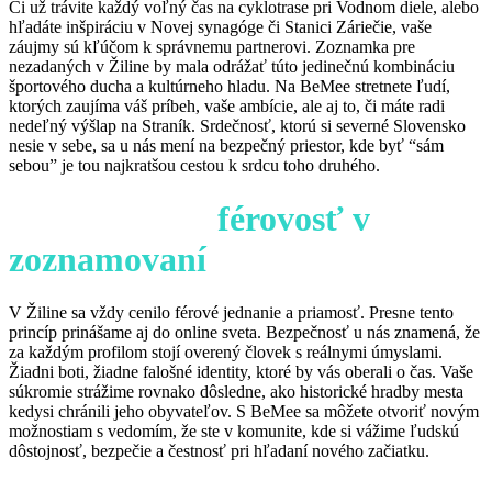
Či už trávite každý voľný čas na cyklotrase pri Vodnom diele, alebo
hľadáte inšpiráciu v Novej synagóge či Stanici Záriečie, vaše
záujmy sú kľúčom k správnemu partnerovi. Zoznamka pre
nezadaných v Žiline by mala odrážať túto jedinečnú kombináciu
športového ducha a kultúrneho hladu. Na BeMee stretnete ľudí,
ktorých zaujíma váš príbeh, vaše ambície, ale aj to, či máte radi
nedeľný výšlap na Straník. Srdečnosť, ktorú si severné Slovensko
nesie v sebe, sa u nás mení na bezpečný priestor, kde byť “sám
sebou” je tou najkratšou cestou k srdcu toho druhého.
Bezpečnosť a
férovosť v
zoznamovaní
V Žiline sa vždy cenilo férové jednanie a priamosť. Presne tento
princíp prinášame aj do online sveta. Bezpečnosť u nás znamená, že
za každým profilom stojí overený človek s reálnymi úmyslami.
Žiadni boti, žiadne falošné identity, ktoré by vás oberali o čas. Vaše
súkromie strážime rovnako dôsledne, ako historické hradby mesta
kedysi chránili jeho obyvateľov. S BeMee sa môžete otvoriť novým
možnostiam s vedomím, že ste v komunite, kde si vážime ľudskú
dôstojnosť, bezpečie a čestnosť pri hľadaní nového začiatku.