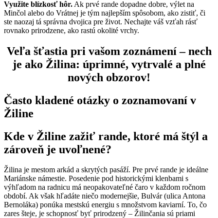
Využite blízkosť hôr.
Ak prvé rande dopadne dobre, výlet na
Minčol alebo do Vrátnej je tým najlepším spôsobom, ako zistiť, či
ste naozaj tá správna dvojica pre život. Nechajte váš vzťah rásť
rovnako prirodzene, ako rastú okolité vrchy.
Veľa šťastia pri vašom zoznámení – nech
je ako Žilina: úprimné, vytrvalé a plné
nových obzorov!
Často kladené otázky o zoznamovaní v
Žiline
Kde v Žiline zažiť rande, ktoré má štýl a
zároveň je uvoľnené?
Žilina je mestom arkád a skrytých pasáží. Pre prvé rande je ideálne
Mariánske námestie. Posedenie pod historickými klenbami s
výhľadom na radnicu má neopakovateľné čaro v každom ročnom
období. Ak však hľadáte niečo modernejšie, Bulvár (ulica Antona
Bernoláka) ponúka mestskú energiu s množstvom kaviarní. To, čo
zares šteje, je schopnosť byť prirodzený – Žilinčania sú priami