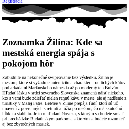
Registrácia
Zoznamka Žilina: Kde sa
mestská energia spája s
pokojom hôr
Zabudnite na nekonečné swipeovanie bez výsledku. Žilina je
mestom, ktoré si vyžaduje autenticitu a charakter – od tichých kútov
pod arkádami Mariánskeho námestia až po moderný tep Bulváru.
Hľadať lásku v srdci severného Slovenska znamená nájsť niekoho,
kto s vami bude zdieľať nielen rannú kávu v meste, ale aj nadšenie z
turistiky v Malej Fatre. BeMee v Žiline prepája ľudí, ktorí sú už
unavení z povrchných stretnutí a túžia po niečom, čo má skutočnú
hĺbku a stabilitu. Je to o hľadaní človeka, s ktorým sa budete smiať
pri prechádzke Budatínskym parkom a s ktorým si budete rozumieť
aj bez zbytočných masiek.