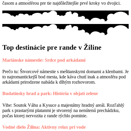
časom a atmosférou pre tie najdôležitejšie prvé kroky vo dvojici.
Top destinácie pre rande v Žiline
Mariánske námestie: Srdce pod arkádami
Prečo tu: Štvorcové námestie s meštianskymi domami a klenbami. Je
to najromantickejší bod mesta, kde káva chutí inak a atmosféra pod
arkádami prirodzene nabáda k dlhým rozhovorom.
Budatínsky hrad a park: História v objatí zelene
Vibe: Soutok Váhu a Kysuce a majestátny hradný areál. Rozľahlý
park s prastarými platanmi je stvorený na nenútenú prechádzku,
počas ktorej nervozita z rande rýchlo pominie.
Vodné dielo Žilina: Aktívny relax pri vode