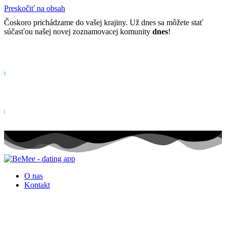
Preskočiť na obsah
Čoskoro prichádzame do vašej krajiny. Už dnes sa môžete stať
súčasťou našej novej zoznamovacej komunity
dnes
!
Už viac ako
0+
registrovaných na čakacej listine ...
Status: PERMISSION_DENIED - User does not have sufficient permis
for this property. To learn more about Property ID, see
https://developers.google.com/analytics/devguides/reporting/data/v1/pro
id.
Status: PERMISSION_DENIED - User does not have sufficient permis
for this property. To learn more about Property ID, see
https://developers.google.com/analytics/devguides/reporting/data/v1/pro
id. návštev za posledných 28 dní
O nas
Kontakt