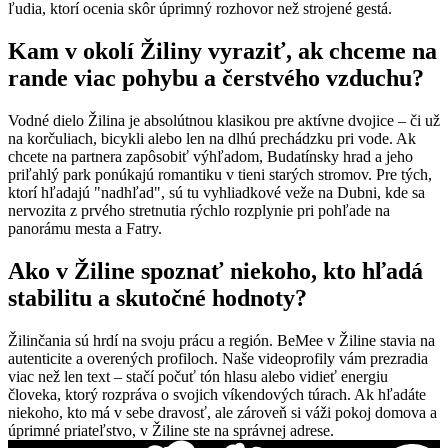
ľudia, ktorí ocenia skôr úprimný rozhovor než strojené gestá.
Kam v okolí Žiliny vyraziť, ak chceme na
rande viac pohybu a čerstvého vzduchu?
Vodné dielo Žilina je absolútnou klasikou pre aktívne dvojice – či už
na korčuliach, bicykli alebo len na dlhú prechádzku pri vode. Ak
chcete na partnera zapôsobiť výhľadom, Budatínsky hrad a jeho
priľahlý park ponúkajú romantiku v tieni starých stromov. Pre tých,
ktorí hľadajú "nadhľad", sú tu vyhliadkové veže na Dubni, kde sa
nervozita z prvého stretnutia rýchlo rozplynie pri pohľade na
panorámu mesta a Fatry.
Ako v Žiline spoznať niekoho, kto hľadá
stabilitu a skutočné hodnoty?
Žilinčania sú hrdí na svoju prácu a región. BeMee v Žiline stavia na
autenticite a overených profiloch. Naše videoprofily vám prezradia
viac než len text – stačí počuť tón hlasu alebo vidieť energiu
človeka, ktorý rozpráva o svojich víkendových túrach. Ak hľadáte
niekoho, kto má v sebe dravosť, ale zároveň si váži pokoj domova a
úprimné priateľstvo, v Žiline ste na správnej adrese.