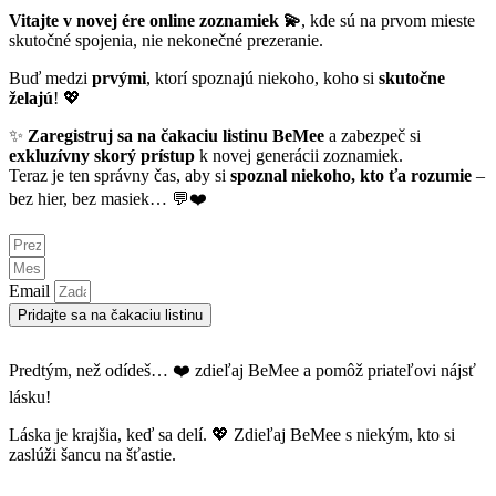
Vitajte v novej ére online zoznamiek 💫
, kde sú na prvom mieste
skutočné spojenia, nie nekonečné prezeranie.
Buď medzi
prvými
, ktorí spoznajú niekoho, koho si
skutočne
želajú
! 💖
✨
Zaregistruj sa na čakaciu listinu BeMee
a zabezpeč si
exkluzívny skorý prístup
k novej generácii zoznamiek.
Teraz je ten správny čas, aby si
spoznal niekoho, kto ťa rozumie
–
bez hier, bez masiek… 💬❤️
Email
Pridajte sa na čakaciu listinu
Predtým, než odídeš… ❤️ zdieľaj BeMee a pomôž priateľovi nájsť
lásku!
Láska je krajšia, keď sa delí. 💖 Zdieľaj BeMee s niekým, kto si
zaslúži šancu na šťastie.