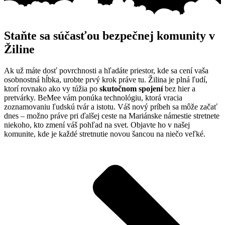
Staňte sa súčasťou bezpečnej komunity v
Žiline
Ak už máte dosť povrchnosti a hľadáte priestor, kde sa cení vaša
osobnostná hĺbka, urobte prvý krok práve tu. Žilina je plná ľudí,
ktorí rovnako ako vy túžia po
skutočnom spojení
bez hier a
pretvárky. BeMee vám ponúka technológiu, ktorá vracia
zoznamovaniu ľudskú tvár a istotu. Váš nový príbeh sa môže začať
dnes – možno práve pri ďalšej ceste na Mariánske námestie stretnete
niekoho, kto zmení váš pohľad na svet. Objavte ho v našej
komunite, kde je každé stretnutie novou šancou na niečo veľké.