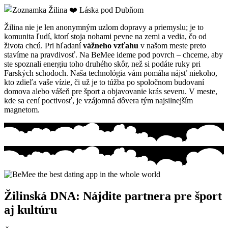
Žilina nie je len anonymným uzlom dopravy a priemyslu; je to
komunita ľudí, ktorí stoja nohami pevne na zemi a vedia, čo od
života chcú. Pri hľadaní
vážneho vzťahu
v našom meste preto
stavíme na pravdivosť. Na BeMee ideme pod povrch – chceme, aby
ste spoznali energiu toho druhého skôr, než si podáte ruky pri
Farských schodoch. Naša technológia vám pomáha nájsť niekoho,
kto zdieľa vaše vízie, či už je to túžba po spoločnom budovaní
domova alebo vášeň pre šport a objavovanie krás severu. V meste,
kde sa cení poctivosť, je vzájomná dôvera tým najsilnejším
magnetom.
Žilinská DNA: Nájdite partnera pre šport
aj kultúru