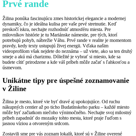
Prvé rande
v rytme severu
Žilina ponúka fascinujúcu zmes historickej elegancie a modernej
dynamiky, čo je ideálna kulisa pre vaše prvé stretnutie. Keď
preskočí iskra, nechajte rozhodnúť atmosféru miesta. Pre
milovníkov histórie je tu Mariánske námestie, pre tých, ktorí
potrebujú pohyb, nábrežie Váhu. Prvé rande v realite je momentom
pravdy, kedy texty ustupujú živej energii. Vďaka našim
videoprofilom však nejdete do neznáma – už viete, ako sa ten druhý
smeje a akú má charizmu. Dôležité je vybrať si miesto, kde sa
budete cítiť prirodzene a kde váš príbeh môže začať s ľahkosťou a
úsmevom.
Unikátne tipy pre úspešné zoznamovanie
v Žiline
Žilina je mesto, ktoré vie byť dravé aj upokojujúce. Od ruchu
nákupných centier až po ticho Budatínskeho parku – každé miesto
môže byť začiatkom niečoho výnimočného. Nechajte svoj milostný
príbeh zapadnúť do mozaiky tohto mesta, ktoré praje ľuďom s
jasnou víziou a otvoreným srdcom.
Zostavili sme pre vás zoznam lokalít, ktoré sú v Žiline overené