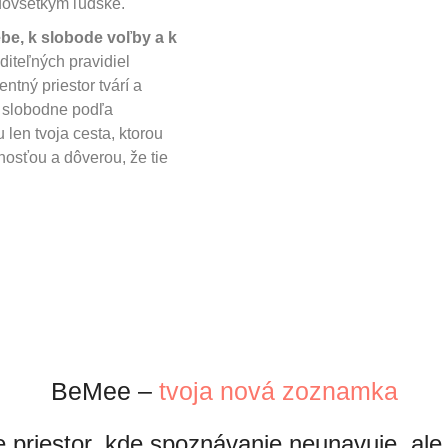
edovšetkým ľudské.
be, k slobode voľby a k
diteľných pravidiel
ntný priestor tvárí a
e slobodne podľa
 len tvoja cesta, ktorou
nosťou a dôverou, že tie
BeMee –
tvoja nová zoznamka
priestor, kde spoznávanie neunavuje, ale 