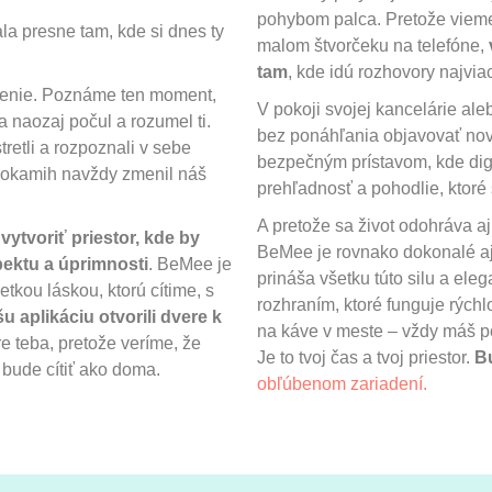
pohybom palca. Pretože vieme,
a presne tam, kde si dnes ty
malom štvorčeku na telefóne,
tam
, kde idú rozhovory najvia
ojenie. Poznáme ten moment,
V pokoji svojej kancelárie al
a naozaj počul a rozumel ti.
bez ponáhľania objavovať nov
retli a rozpoznali v sebe
bezpečným prístavom, kde dig
n okamih navždy zmenil náš
prehľadnosť a pohodlie, ktoré 
A pretože sa život odohráva a
:
vytvoriť priestor, kde by
BeMee je rovnako dokonalé aj
pektu a úprimnosti
. BeMee je
prináša všetku túto silu a eleg
kou láskou, ktorú cítime, s
rozhraním, ktoré funguje rýchl
 aplikáciu otvorili dvere k
na káve v meste – vždy máš p
e teba, pretože veríme, že
Je to tvoj čas a tvoj priestor.
B
a bude cítiť ako doma.
obľúbenom zariadení.