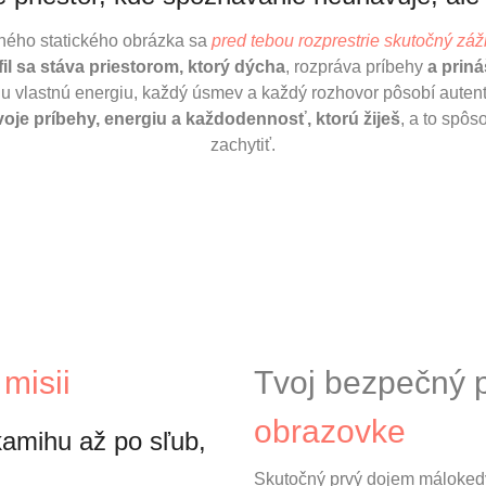
ného statického obrázka sa
pred tebou rozprestrie skutočný záži
fil sa stáva priestorom, ktorý dýcha
, rozpráva príbehy
a priná
u vlastnú energiu, každý úsmev a každý rozhovor pôsobí autenti
 tvoje príbehy, energiu a každodennosť, ktorú žiješ
, a to spô
zachytiť.
misii
Tvoj bezpečný 
obrazovke
amihu až po sľub,
Skutočný prvý dojem málokedy