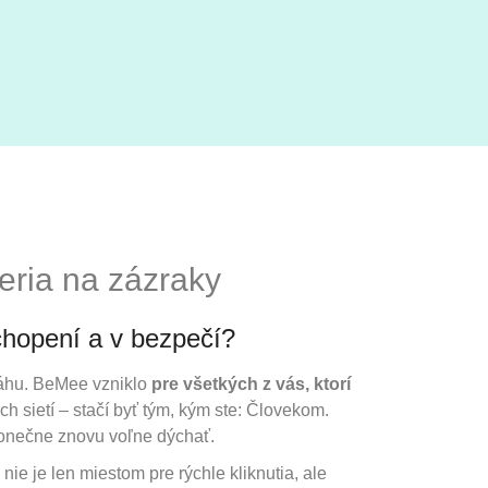
veria na zázraky
pochopení a v bezpečí?
váhu. BeMee vzniklo
pre všetkých z vás, ktorí
 sietí – stačí byť tým, kým ste: Človekom.
onečne znovu voľne dýchať.
nie je len miestom pre rýchle kliknutia, ale