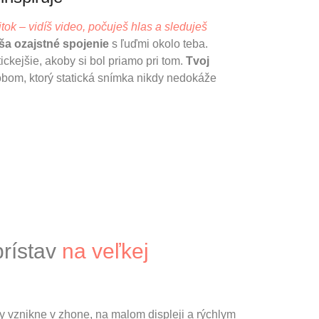
tok – vidíš video, počuješ hlas a sleduješ
ša ozajstné spojenie
s ľuďmi okolo teba.
ckejšie, akoby si bol priamo pri tom.
Tvoj
sobom, ktorý statická snímka nikdy nedokáže
prístav
na veľkej
 vznikne v zhone, na malom displeji a rýchlym