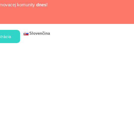
namovacej komunity
dnes
!
Slovenčina
trácia