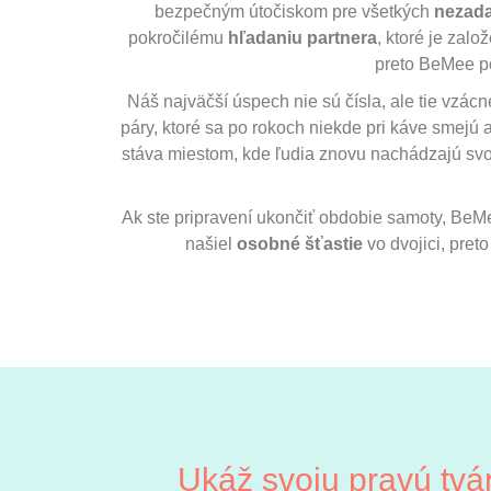
bezpečným útočiskom pre všetkých
nezad
pokročilému
hľadaniu partnera
, ktoré je zalo
preto BeMee p
Náš najväčší úspech nie sú čísla, ale tie vzác
páry, ktoré sa po rokoch niekde pri káve smejú 
stáva miestom, kde ľudia znovu nachádzajú sv
Ak ste pripravení ukončiť obdobie samoty, Be
našiel
osobné šťastie
vo dvojici, pret
Ukáž svoju pravú tvá