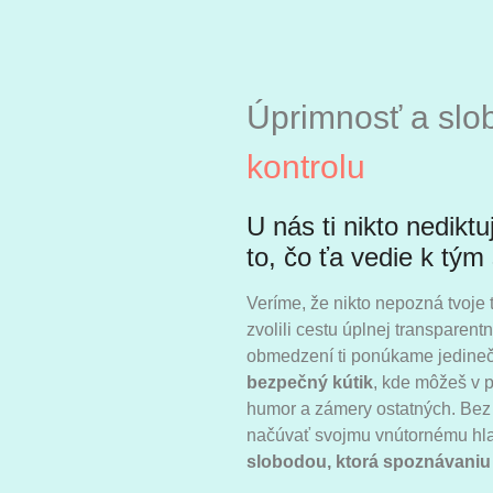
Úprimnosť a slob
kontrolu
U nás ti nikto nediktu
to, čo ťa vedie k tý
Veríme, že nikto nepozná tvoje
zvolili cestu úplnej transparent
obmedzení ti ponúkame jedinečn
bezpečný kútik
, kde môžeš v p
humor a zámery ostatných. Bez 
načúvať svojmu vnútornému hlas
slobodou, ktorá spoznávaniu 