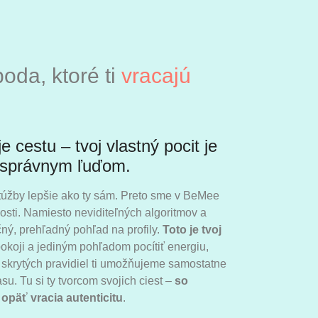
oda, ktoré ti
vracajú
je cestu – tvoj vlastný pocit je
m správnym ľuďom.
 túžby lepšie ako ty sám. Preto sme v BeMee
nosti. Namiesto neviditeľných algoritmov a
ý, prehľadný pohľad na profily.
Toto je tvoj
okoji a jediným pohľadom pocítiť energiu,
skrytých pravidiel ti umožňujeme samostatne
u. Tu si ty tvorcom svojich ciest –
so
opäť vracia autenticitu
.