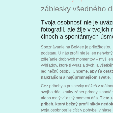
záblesky všedného 
Tvoja osobnosť nie je uväz
fotografii, ale žije v tvojic
činoch a spontánnych úsm
Spoznávanie na BeMee je príležitosťou 
podstatu. U nás profil nie je len nehybný
zdieľanie drobných momentov – myšlienok
výhľadov, ktoré ti vyrazia dych, a všetkéh
jedinečnú osobu. Chceme,
aby ťa ostat
najkrajšom a najúprimnejšom svetle
.
Cez príbehy a príspevky môžeš v reálno
svojho dňa: krátky záber prírody, spontá
alebo malý víťazný moment dňa.
Tieto 
príbeh, ktorý bežný profil nikdy nedok
tvoja osobnosť je cítiť v pohybe, v hlase