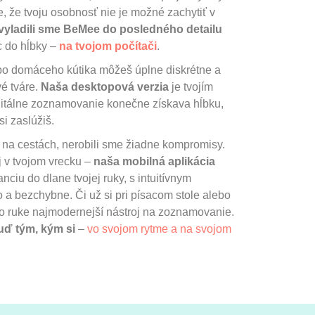
 že tvoju osobnosť nie je možné zachytiť v
vyladili sme BeMee do posledného detailu
c do hĺbky –
na tvojom počítači
.
ebo domáceho kútika môžeš úplne diskrétne a
é tváre.
Naša desktopová verzia
je tvojím
itálne zoznamovanie konečne získava hĺbku,
si zaslúžiš.
j na cestách, nerobili sme žiadne kompromisy.
 v tvojom vrecku –
naša mobilná aplikácia
anciu do dlane tvojej ruky, s intuitívnym
o a bezchybne. Či už si pri písacom stole alebo
o ruke najmodernejší nástroj na zoznamovanie.
uď tým, kým si
–
vo svojom rytme a na svojom