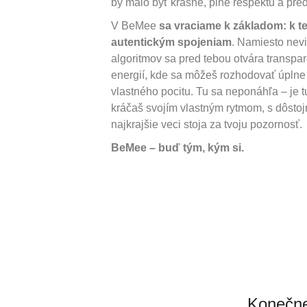
by malo byť krásne, plné rešpektu a pr
V BeMee
sa vraciame k základom: k te
autentickým spojeniam
. Namiesto nevi
algoritmov sa pred tebou otvára transpare
energií, kde sa môžeš rozhodovať úpln
vlastného pocitu. Tu sa neponáhľa – je tu
kráčaš svojím vlastným rytmom, s dôstoj
najkrajšie veci stoja za tvoju pozornosť.
BeMee – buď tým, kým si.
Konečne 