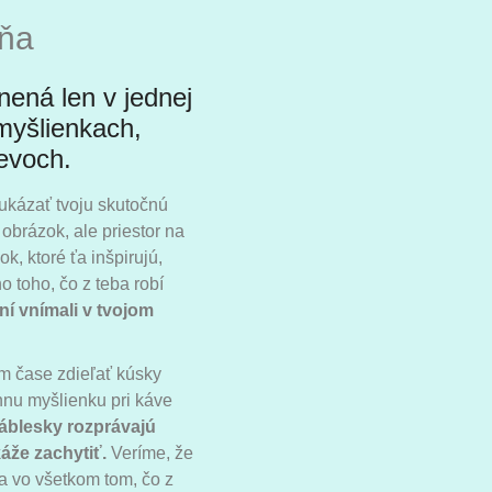
dňa
nená len v jednej
h myšlienkach,
evoch.
ukázať tvoju skutočnú
 obrázok, ale priestor na
, ktoré ťa inšpirujú,
o toho, čo z teba robí
ní vnímali v tvojom
m čase zdieľať kúsky
nnu myšlienku pri káve
záblesky rozprávajú
áže zachytiť.
Veríme, že
 a vo všetkom tom, čo z