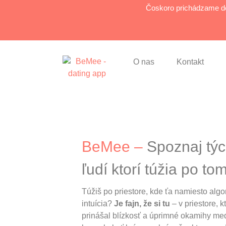
Čoskoro prichádzame do
O nas
Kontakt
BeMee –
Spoznaj tý
ľudí ktorí túžia po to
Túžiš po priestore, kde ťa namiesto algo
intuícia?
Je fajn, že si tu
– v priestore, k
prinášal blízkosť a úprimné okamihy me