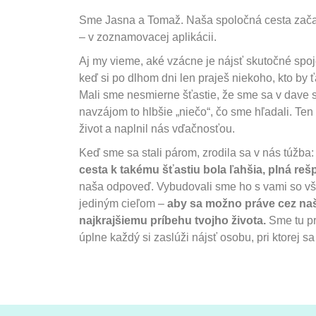
Sme Jasna a Tomaž. Naša spoločná cesta začal
– v zoznamovacej aplikácii.
Aj my vieme, aké vzácne je nájsť skutočné sp
keď si po dlhom dni len praješ niekoho, kto by ť
Mali sme nesmierne šťastie, že sme sa v dave st
navzájom to hlbšie „niečo“, čo sme hľadali. Te
život a naplnil nás vďačnosťou.
Keď sme sa stali párom, zrodila sa v nás túžba
cesta k takému šťastiu bola ľahšia, plná reš
naša odpoveď. Vybudovali sme ho s vami so všet
jediným cieľom –
aby sa možno práve cez našu
najkrajšiemu príbehu tvojho života.
Sme tu pr
úplne každý si zaslúži nájsť osobu, pri ktorej s