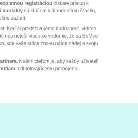
ezplatnou registráciou
získate prístup k
é kontakty
sú kľúčom k dlhodobému šťastiu,
očne zažiari.
ivot. Keď si predstavujeme budúcnosť, vidíme
 Nič nás neteší viac ako vedomie, že sa BeMee
o, kde vaše srdce znovu nájde nádej a svoju
artnera
. Naším cieľom je, aby každý užívateľ
nutiam
a dlhotrvajúcemu prepojeniu.