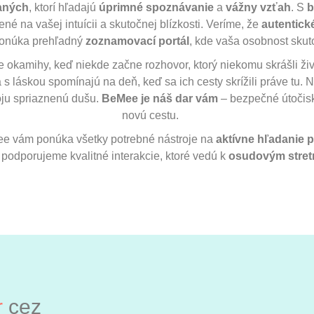
aných
, ktorí hľadajú
úprimné spoznávanie
a
vážny vzťah
. S
b
žené na vašej intuícii a skutočnej blízkosti. Veríme, že
autentick
onúka prehľadný
zoznamovací portál
, kde vaša osobnost skut
ne okamihy, keď niekde začne rozhovor, ktorý niekomu skrášli ž
a s láskou spomínajú na deň, keď sa ich cesty skrížili práve tu.
oju spriaznenú dušu.
BeMee je náš dar vám
– bezpečné útočisk
novú cestu.
Mee vám ponúka všetky potrebné nástroje na
aktívne hľadanie p
o podporujeme kvalitné interakcie, ktoré vedú k
osudovým stret
r
cez