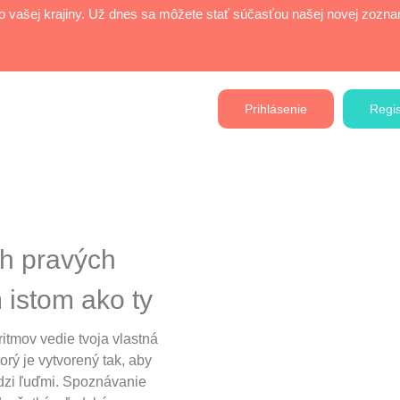
 vašej krajiny. Už dnes sa môžete stať súčasťou našej novej zoz
Prihlásenie
Regis
ch pravých
m istom ako ty
ritmov vedie tvoja vlastná
torý je vytvorený tak, aby
dzi ľuďmi. Spoznávanie