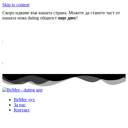
Skip to content
Скоро идваме във вашата страна. Можете да станете част от
нашата нова dating общност
още днес
!
Вече повече от
0+
регистрирани в списъка на чакащите ..
Status: PERMISSION_DENIED - User does not have sufficient permiss
for this property. To learn more about Property ID, see
https://developers.google.com/analytics/devguides/reporting/data/v1/pro
id.
Status: PERMISSION_DENIED - User does not have sufficient permis
for this property. To learn more about Property ID, see
https://developers.google.com/analytics/devguides/reporting/data/v1/pro
id. посещения през последните 28 дни
BeMee дух
За нас
Контакт