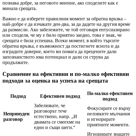
познава добре, за неговото мнение, ако споделите как е
минала срещата.
Важно е да изберете правилния момент за обратна връзка –
най-добре е да изчакате ден-два, за да дадете на другия време
да размисли. Ако забележите, че той отговаря ентусиазирано
или споделя, че му е било приятно заедно, това е знак, че
срещата е била успешна. Всеки момент, в който търсите
обратна връзка, е възможност да постигнете яснота и да
изградите доверие, което ви помага да прецените дали
запознанството има потенциал и дали си струва да
продължите.
Сравнение на ефективни и по-малко ефективни
подходи за оценка на успеха на срещата
По-малко ефективен
Подход
Ефективен подход
подход
Забелязвате, че
Фокусирате се върху
разговорът тече
Непринуден
неловките мълчания
естествено, напр. „И
разговор
и игнорирате
двамата се смеехме на
приятните моменти.
едни и същи шеги.“
Игнорирате знаците