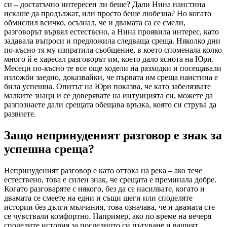
си – достатъчно интересен ли беше? Дали Нина наистина
искаше да продължат, или просто беше любезна? Но когато
обмислил всичко, осъзнал, че и двамата са се смели,
разговорът вървял естествено, а Нина проявила интерес, като
задавала въпроси и предложила следваща среща. Няколко дни
по-късно тя му изпратила съобщение, в което споменала колко
много й е харесал разговорът им, което дало яснота на Юри.
Месеци по-късно те все още ходели на разходки и посещавали
изложби заедно, доказвайки, че първата им среща наистина е
била успешна. Опитът на Юри показва, че като забелязвате
малките знаци и се доверявате на интуицията си, можете да
разпознаете дали срещата обещава връзка, която си струва да
развиете.
Защо непринуденият разговор е знак за
успешна среща?
Непринуденият разговор е като оттока на река – ако тече
естествено, това е силен знак, че срещата е преминала добре.
Когато разговаряте с някого, без да се насилвате, когато и
двамата се смеете на едни и същи шеги или споделяте
истории без дълги мълчания, това означава, че и двамата сте
се чувствали комфортно. Например, ако по време на вечеря
споделите история за последното си пътуване и вашият