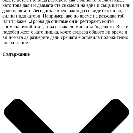
като това дали и двамата сте се смели на една и съща шега или
дали вашият събеседник е предложил да се видите отново, са
силни индикатори. Например, ако по време на разходка той
или тя каже: „Трябва да опитаме онзи ресторант, който
спомена някой път“, това е знак, че мисли за бъдещето. Всеки
подобен жест е като нишка, която свързва общото ви време и
ви помага да разберете дали срещата е оставила положително
впечатление.
Съдържание