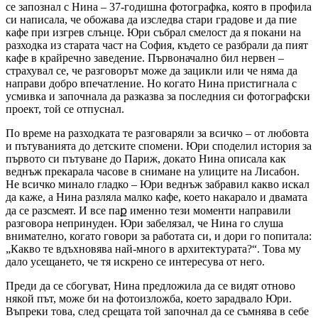
се запознал с Нина – 37-годишна фотографка, която в профила
си написала, че обожава да изследва стари градове и да пие
кафе при изгрев слънце. Юри събрал смелост да я покани на
разходка из старата част на София, където се разбрали да пият
кафе в крайречно заведение. Първоначално бил нервен –
страхувал се, че разговорът може да зацикли или че няма да
направи добро впечатление. Но когато Нина пристигнала с
усмивка и започнала да разказва за последния си фотографски
проект, той се отпуснал.
По време на разходката те разговаряли за всичко – от любовта
и пътуванията до детските спомени. Юри споделил история за
първото си пътуване до Париж, докато Нина описала как
веднъж прекарала часове в снимане на улиците на Лисабон.
Не всичко минало гладко – Юри веднъж забравил какво искал
да каже, а Нина разляла малко кафе, което накарало и двамата
да се разсмеят. И все паք именно тези моменти направили
разговора непринуден. Юри забелязал, че Нина го слуша
внимателно, когато говори за работата си, и дори го попитала:
„Какво те вдъхновява най-много в архитектурата?“. Това му
дало усещането, че тя искрено се интересува от него.
Преди да се сбогуват, Нина предложила да се видят отново
някой път, може би на фотоизложба, което зарадвало Юри.
Въпреки това, след срещата той започнал да се съмнява в себе