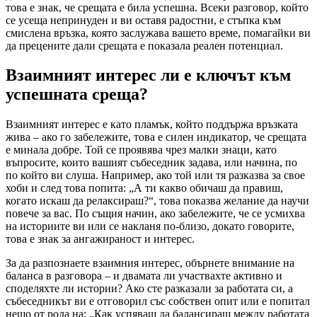
това е знак, че срещата е била успешна. Всеки разговор, който
се усеща непринуден и ви оставя радостни, е стъпка към
смислена връзка, която заслужава вашето време, помагайки ви
да прецените дали срещата е показала реален потенциал.
Взаимният интерес ли е ключът към
успешната среща?
Взаимният интерес е като пламък, който поддържа връзката
жива – ако го забележите, това е силен индикатор, че срещата
е минала добре. Той се проявява чрез малки знаци, като
въпросите, които вашият събеседник задава, или начина, по
по който ви слуша. Например, ако той или тя разказва за свое
хоби и след това попита: „А ти какво обичаш да правиш,
когато искаш да релаксираш?“, това показва желание да научи
повече за вас. По същия начин, ако забележите, че се усмихва
на историите ви или се накланя по-близо, докато говорите,
това е знак за ангажираност и интерес.
За да разпознаете взаимния интерес, обърнете внимание на
баланса в разговора – и двамата ли участвахте активно и
споделяхте ли истории? Ако сте разказали за работата си, а
събеседникът ви е отговорил със собствен опит или е попитал
нещо от рода на: „Как успяваш да балансираш между работата