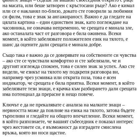
на масата, или беше затворен с кръстосани ръце? Ако е кимал
или се е накланял по-близо, докато сте говорили за любимия
си филм, това е знак за ангажираност. Важно е да гледате на
цялата картина – един единствен знак, като поглеждане на
часовника, не означава непременно, че срещата е минала зле,
ако останалата част от разговора е била оживена. Всеки
момент, в който забелязвате положителен език на тялото, е
шанс да оцените дали срещата е минала добре.
Също така е важно да се доверявате на собствените си чувства
– ако сте се чувствали комфортно и сте забелязали, че и
другият изглежда спокоен, това е силен знак за успех. Ако сте
видели, че езикът на тялото му подкрепя разговора ви,
например чрез усмивка или открита поза, това е ясен
индикатор, че срещата е била приятна. Всеки момент, в който
забелязвате тези знаци, е крачка към разбирането дали срещата
има потенциал да прерасне в нещо повече.
Ключът е да не прекалявате с анализа на малките знаци –
нервността може да повлияе на езика на тялото, затова бъдете
търпеливи и гледайте на общото впечатление. Всеки момент,
в който разпознаете, че вашият събеседник е показал интерес
чрез жестовете си, е възможност да изградите смислена
връзка, която ви носи щастие.