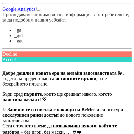
Google Analytics
Проследяваме анонимизирана информация за потребителите,
за да подобрим нашия уебсайт.
_ga
_gid
_gat
Decline
Accept
Добре дошли в новата ера на онлайн запознанствата 💫
,
където на преден план са
истинските връзки
, а не
безкрайното плъзгане.
Бъди сред
първите
, които ще срещнат някого, когото
наистина желаят
! 💖
✨
Запиши се в списъка с чакащи на BeMee
и си осигури
ексклузивен ранен достъп
до новото поколение
запознанства.
Сега е точното време да
познакомиш някого, който те
разбира
– без игри, без маски, … 💬❤️