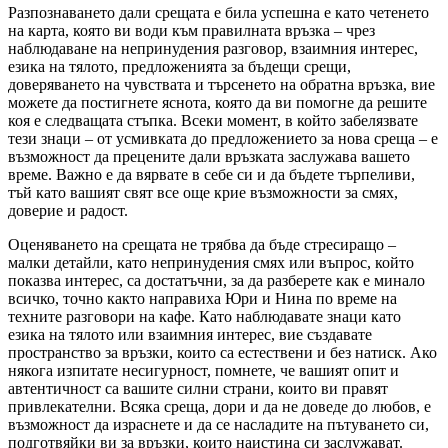
Разпознаването дали срещата е била успешна е като четенето
на карта, която ви води към правилната връзка – чрез
наблюдаване на непринудения разговор, взаимния интерес,
езика на тялото, предложенията за бъдещи срещи,
доверяването на чувствата и търсенето на обратна връзка, вие
можете да постигнете яснота, която да ви помогне да решите
коя е следващата стъпка. Всеки момент, в който забелязвате
тези знаци – от усмивката до предложението за нова среща – е
възможност да прецените дали връзката заслужава вашето
време. Важно е да вярвате в себе си и да бъдете търпеливи,
тъй като вашият свят все още крие възможности за смях,
доверие и радост.
Оценяването на срещата не трябва да бъде стресиращо –
малки детайли, като непринудения смях или въпрос, който
показва интерес, са достатъчни, за да разберете как е минало
всичко, точно както направиха Юри и Нина по време на
техните разговори на кафе. Като наблюдавате знаци като
езика на тялото или взаимния интерес, вие създавате
пространство за връзки, които са естествени и без натиск. Ако
някога изпитате несигурност, помнете, че вашият опит и
автентичност са вашите силни страни, които ви правят
привлекателни. Всяка среща, дори и да не доведе до любов, е
възможност да израснете и да се насладите на пътуването си,
подготвяйки ви за връзки, които наистина си заслужават.