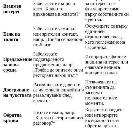
Забелязвате въпроси
за интерес и се
Взаимен
като „Какво те
фокусирате само
интерес
вдъхновява в живота?“
върху собствените си
чувства.
Фокусирате се върху
Забелязвате усмивки
единичен
Език на
или зрителен контакт,
отрицателен знак,
тялото
напр. „Той/тя се наклони
като поглеждане на
по-близо.“
часовника.
Забелязвате
Игнорирате фините
Предложение
подхвърленото
знаци за интерес или
за нова
предложение, напр.
очаквате веднага
среща
„Трябва да опитаме онзи
конкретен план.
ресторант някой път.“
Позволявате на
Размишлявате дали сте
съмненията да
Доверяване
се чувствали спокойни и
засенчат
на чувствата
развълнувани след
положителните
срещата.
моменти.
Бързате с изводите
Питате нежно, напр.
Обратна
или игнорирате
„Как ти се стори нашият
връзка
възможността за
разговор?“
обратна връзка.