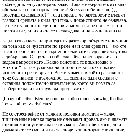
събеседник ентусиазирано каже: „Това е невероятно, аз също
обичам такъв тип приключения! Кое място би искал(а) да
посетиш следващото?“, това показва, че разговорът е вървял
гладко и срещата е била приятна. Спокойствието не означава,
че не е имало нито един неловък момент, а че и двамата сте
положили усилия и сте се наслаждавали на компанията си.
За да разпознаете непринудения разговор, обърнете внимание
на това как се чувствате по време на и след срещата – ако сте
пълни с енергия и с нетърпение очаквате следващия чат, това
е добър знак. Също така наблюдавайте партньора си: ако
задава въпроси като „Какво наистина те вдъхновява в
живота?“ или се усмихва на историите ви, това показва
искрен интерес и връзка. Всеки момент, в който разговорът
тече без натиск, е възможност да оцените дали срещата е
оставила положително впечатление, което ви помага да
разберете дали си струва да продължите.
[Image of active listening communication model showing feedback
loops and non-verbal cues]
Не се стресирайте от малките неловки моменти – малко
тишина или неловка пауза не означават провал, ако и двамата
сте положили усилия да се свържете. Ако забележите, че и
двамата сте се смели или сте споделяли истории с вълнение,