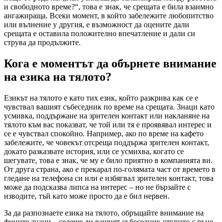
и свободното време?“, това е знак, че срещата е била взаимно
ангажираща. Всеки момент, в който забележите любопитство
или вълнение у другия, е възможност да оцените дали
срещата е оставила положително впечатление и дали си
струва да продължите.
Кога е моментът да обърнете внимание
на езика на тялото?
Езикът на тялото е като тих език, който разкрива как се е
чувствал вашият събеседник по време на срещата. Знаци като
усмивка, поддържане на зрителен контакт или накланяне на
тялото към вас показват, че той или тя е проявявал интерес и
се е чувствал спокойно. Например, ако по време на кафето
забележите, че човекът отсреща поддържа зрителен контакт,
докато разказвате история, или се усмихва, когато се
шегувате, това е знак, че му е било приятно в компанията ви.
От друга страна, ако е прекарал по-голямата част от времето в
гледане на телефона си или е избягвал зрителен контакт, това
може да подсказва липса на интерес – но не бързайте с
изводите, тъй като може просто да е бил нервен.
За да разпознаете езика на тялото, обръщайте внимание на
фините знаци – седеше ли вашият събеседник открито с ръце