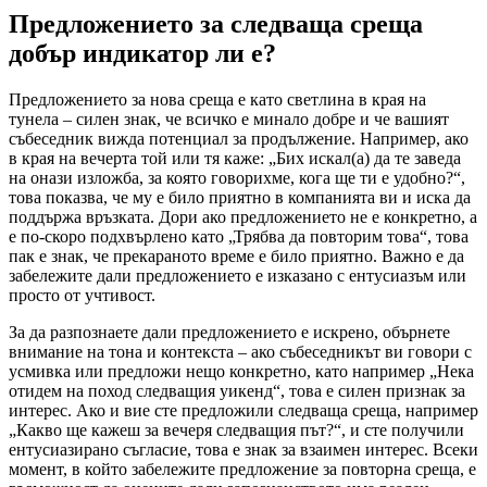
Предложението за следваща среща
добър индикатор ли е?
Предложението за нова среща е като светлина в края на
тунела – силен знак, че всичко е минало добре и че вашият
събеседник вижда потенциал за продължение. Например, ако
в края на вечерта той или тя каже: „Бих искал(а) да те заведа
на онази изложба, за която говорихме, кога ще ти е удобно?“,
това показва, че му е било приятно в компанията ви и иска да
поддържа връзката. Дори ако предложението не е конкретно, а
е по-скоро подхвърлено като „Трябва да повторим това“, това
пак е знак, че прекараното време е било приятно. Важно е да
забележите дали предложението е изказано с ентусиазъм или
просто от учтивост.
За да разпознаете дали предложението е искрено, обърнете
внимание на тона и контекста – ако събеседникът ви говори с
усмивка или предложи нещо конкретно, като например „Нека
отидем на поход следващия уикенд“, това е силен признак за
интерес. Ако и вие сте предложили следваща среща, например
„Какво ще кажеш за вечеря следващия път?“, и сте получили
ентусиазирано съгласие, това е знак за взаимен интерес. Всеки
момент, в който забележите предложение за повторна среща, е