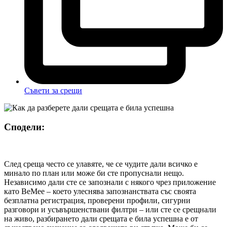
Съвети за срещи
Сподели:
След среща често се улавяте, че се чудите дали всичко е
минало по план или може би сте пропуснали нещо.
Независимо дали сте се запознали с някого чрез приложение
като BeMee – което улеснява запознанствата със своята
безплатна регистрация, проверени профили, сигурни
разговори и усъвършенствани филтри – или сте се срещнали
на живо, разбирането дали срещата е била успешна е от