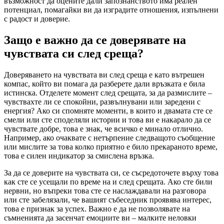
възможност да оцените дали запознанството има реален
потенциал, помагайки ви да изградите отношения, изпълнени
с радост и доверие.
Защо е важно да се доверявате на
чувствата си след среща?
Доверяването на чувствата ви след среща е като вътрешен
компас, който ви помага да разберете дали връзката е била
истинска. Отделете момент след срещата, за да размислите –
чувствахте ли се спокойни, развълнувани или заредени с
енергия? Ако си спомняте моменти, в които и двамата сте се
смели или сте споделяли истории и това ви е накарало да се
чувствате добре, това е знак, че всичко е минало отлично.
Например, ако очаквате с нетърпение следващото съобщение
или мислите за това колко приятно е било прекараното време,
това е силен индикатор за смислена връзка.
За да се доверите на чувствата си, се съсредоточете върху това
как сте се усещали по време на и след срещата. Ако сте били
нервни, но въпреки това сте се наслаждавали на разговора
или сте забелязали, че вашият събеседник проявява интерес,
това е признак за успех. Важно е да не позволявате на
съмненията да засенчат емоциите ви – малките неловки