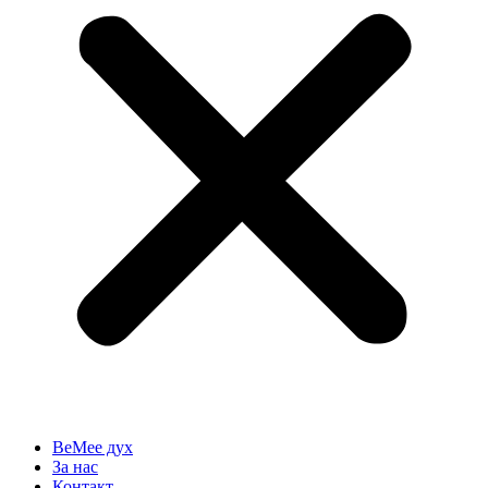
BeMee дух
За нас
Контакт