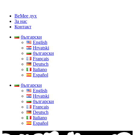
BeMee дух
За нас
Контакт
български
English
Hrvatski
български
Français
Deutsch
Italiano
Español
български
English
Hrvatski
български
Français
Deutsch
Italiano
Español