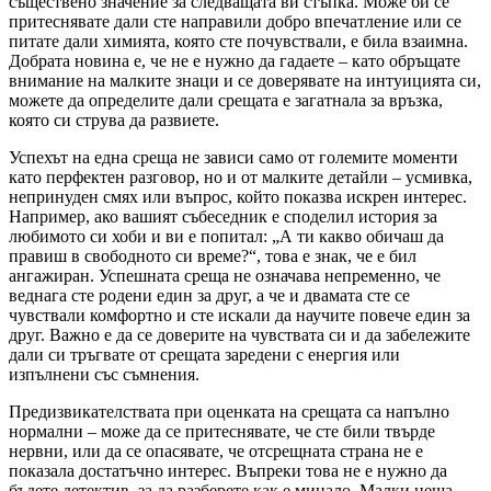
съществено значение за следващата ви стъпка. Може би се
притеснявате дали сте направили добро впечатление или се
питате дали химията, която сте почувствали, е била взаимна.
Добрата новина е, че не е нужно да гадаете – като обръщате
внимание на малките знаци и се доверявате на интуицията си,
можете да определите дали срещата е загатнала за връзка,
която си струва да развиете.
Успехът на една среща не зависи само от големите моменти
като перфектен разговор, но и от малките детайли – усмивка,
непринуден смях или въпрос, който показва искрен интерес.
Например, ако вашият събеседник е споделил история за
любимото си хоби и ви е попитал: „А ти какво обичаш да
правиш в свободното си време?“, това е знак, че е бил
ангажиран. Успешната среща не означава непременно, че
веднага сте родени един за друг, а че и двамата сте се
чувствали комфортно и сте искали да научите повече един за
друг. Важно е да се доверите на чувствата си и да забележите
дали си тръгвате от срещата заредени с енергия или
изпълнени със съмнения.
Предизвикателствата при оценката на срещата са напълно
нормални – може да се притеснявате, че сте били твърде
нервни, или да се опасявате, че отсрещната страна не е
показала достатъчно интерес. Въпреки това не е нужно да
бъдете детектив, за да разберете как е минало. Малки неща,