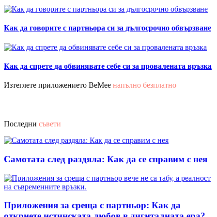
Как да говорите с партньора си за дългосрочно обвързване
Как да спрете да обвинявате себе си за провалената връзка
Изтеглете приложението BeMee
напълно безплатно
Последни
съвети
Самотата след раздяла: Как да се справим с нея
Приложения за среща с партньор: Как да
откриете истинската любов в дигиталната ера?