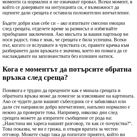
моменти са нормални и не означават провал. Всеки момент, в
който се доверявате на интуицията си, е възможност да
оцените дали срещата е оставила положително впечатление.
Бъдете добри към себе си – ако изпитвате смесени емоции
след срещата, отделете време за размисъл и избягвайте
прибързани заключения. Ако мисълта за вашия партньор ви
носи радост, това е знак, че срещата е била успешна. Всеки
път, когато се вслушвате в чувствата си, правите крачка към
разбирането дали връзката е значима, което ви помага да се
наслаждавате на запознанствата без излишен натиск.
Кога е моментът да потърсите обратна
връзка след среща?
Понякога е трудно да прецените как е минала срещата и
обратната връзка може да помогне за изясняване на картината.
Ако се чудите дали вашият събеседник се е забавлявал или
дали сте направили добро впечатление, напълно нормално е
нежно да проверите това. Например, няколко дни след
срещата можете да изпратите съобщение от рода на:
„Наистина ми хареса нашият разговор, ти как се почувства?“.
Това показва, че ви е грижа, и отваря вратата за честен
отговор. Можете също така да попитате приятел, който ви