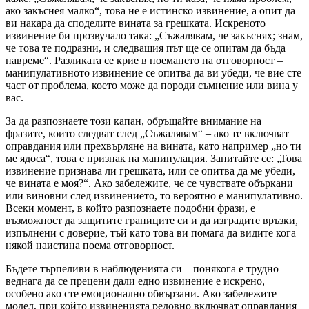
ако закъснея малко“, това не е истинско извинение, а опит да
ви накара да споделите вината за грешката. Искреното
извинение би прозвучало така: „Съжалявам, че закъснях; знам,
че това те подразни, и следващия път ще се опитам да бъда
навреме“. Разликата се крие в поемането на отговорност –
манипулативното извинение се опитва да ви убеди, че вие сте
част от проблема, което може да породи съмнение или вина у
вас.
За да разпознаете този капан, обръщайте внимание на
фразите, които следват след „Съжалявам“ – ако те включват
оправдания или прехвърляне на вината, като например „но ти
ме ядоса“, това е признак на манипулация. Запитайте се: „Това
извинение признава ли грешката, или се опитва да ме убеди,
че вината е моя?“. Ако забележите, че се чувствате объркани
или виновни след извинението, то вероятно е манипулативно.
Всеки момент, в който разпознаете подобни фрази, е
възможност да защитите границите си и да изградите връзки,
изпълнени с доверие, тъй като това ви помага да видите кога
някой наистина поема отговорност.
Бъдете търпеливи в наблюденията си – понякога е трудно
веднага да се прецени дали едно извинение е искрено,
особено ако сте емоционално обвързани. Ако забележите
модел, при който извиненията редовно включват оправдания