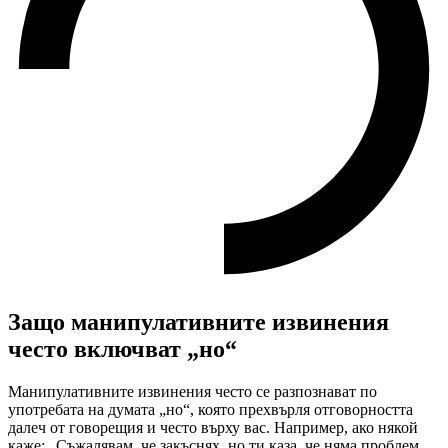
Защо манипулативните извинения
често включват „но“
Манипулативните извинения често се разпознават по
употребата на думата „но“, която прехвърля отговорността
далеч от говорещия и често върху вас. Например, ако някой
каже: „Съжалявам, че закъснях, но ти каза, че няма проблем,