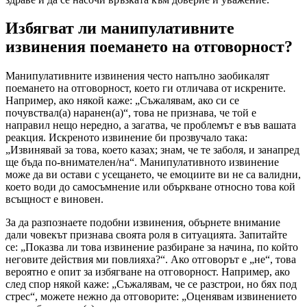
Избягват ли манипулативните
извинения поемането на отговорност?
Манипулативните извинения често напълно заобикалят
поемането на отговорност, което ги отличава от искрените.
Например, ако някой каже: „Съжалявам, ако си се
почувствал(а) наранен(а)“, това не признава, че той е
направил нещо нередно, а загатва, че проблемът е във вашата
реакция. Искреното извинение би прозвучало така:
„Извинявай за това, което казах; знам, че те заболя, и занапред
ще бъда по-внимателен/на“. Манипулативното извинение
може да ви остави с усещането, че емоциите ви не са валидни,
което води до самосъмнение или объркване относно това кой
всъщност е виновен.
За да разпознаете подобни извинения, обърнете внимание
дали човекът признава своята роля в ситуацията. Запитайте
се: „Показва ли това извинение разбиране за начина, по който
неговите действия ми повлияха?“. Ако отговорът е „не“, това
вероятно е опит за избягване на отговорност. Например, ако
след спор някой каже: „Съжалявам, че се разстрои, но бях под
стрес“, можете нежно да отговорите: „Оценявам извинението