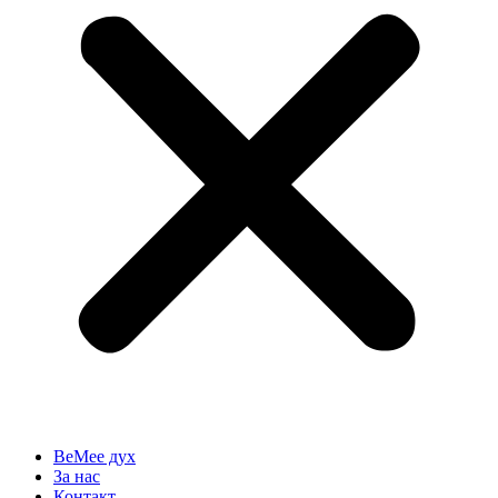
BeMee дух
За нас
Контакт