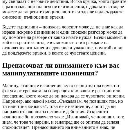
му съвпадат с неговите действия. Всяка крачка, която правите
в разпознаването на неясните извинения, е доказателство, че
можете да защитите емоционалното си здраве и да създадете
смислени, пълноценни връзки.
Бъдете търпеливи – понякога човекът може да не знае как да
изрази искрено извинение и един спокоен разговор може да
му помогне да разбере от какво имате нужда. Всеки момент, в
който търсите яснота, е възможност за изграждане на
отношения, изпълнени с доверие и уважение, помагайки ви
да поддържате връзки, в които се чувствате ценени.
Пренасочват ли вниманието към вас
манипулативните извинения?
Манипулативните извинения често се опитват да изместят
фокуса от грешката на говорещия към вашите реакции или
поведение, което може да ви накара да се чувствате виновни.
Например, ако някой каже: „Съжалявам, че повиших тон, но
ти наистина ме ядоса“, това не е извинение, а опит да ви
направи отговорни за неговите действия. Искреното
извинение би прозвучало така: „Извинявай, че повиших тон;
знам, че това те нарани, и занапред ще се опитам да запазя
спокойствие“. Пренасочването на вниманието е знак, че