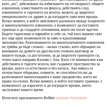
като „но“, забелязване на избягването на отговорност, общите
извинения, изместването на фокуса, действията след
извинението и търсенето на яснота, можете да защитите
емоционалното си здраве и да изградите смислени връзки.
Всеки момент, в който забележите разликата между искреното
и манипулативното извинение, е възможност да поставите
граници и да създадете отношения, които ви носят щастие.
Бъдете търпеливи и вярвайте в себе си, тъй като вашият свят
все още крие възможности за смях и вдъхновяващи
запознанства. Разпознаването на манипулативните извинения
не трябва да бъде сложно – малки стъпки, като обръщане на
внимание на думите на другия или спокоен разговор за
вашите нужди, са достатъчни, за да защитите границите си,
точно както направи Калоян с Ана. Като сте внимателни към
действията и търсите яснота, вие създавате пространство за
връзки, които са естествени и без натиск. Ако някога се
почувствате объркани, помнете, че способността ви да
разпознавате манипулацията е ваше предимство, което ви
прави по-силни. Всеки момент, в който поставяте граници, е
възможност да израснете и да изградите връзки, които
заслужават вашето време.
Изтеглете приложението BeMee
напълно безплатно