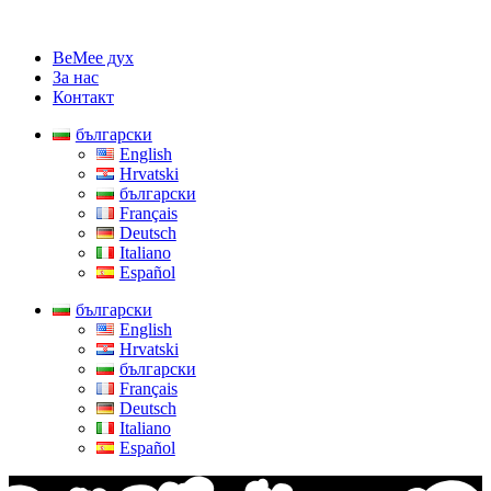
BeMee дух
За нас
Контакт
български
English
Hrvatski
български
Français
Deutsch
Italiano
Español
български
English
Hrvatski
български
Français
Deutsch
Italiano
Español