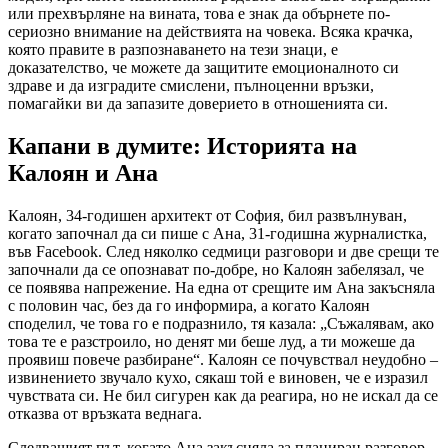
или прехвърляне на вината, това е знак да обърнете по-
сериозно внимание на действията на човека. Всяка крачка,
която правите в разпознаването на тези знаци, е
доказателство, че можете да защитите емоционалното си
здраве и да изградите смислени, пълноценни връзки,
помагайки ви да запазите доверието в отношенията си.
Капани в думите: Историята на
Калоян и Ана
Калоян, 34-годишен архитект от София, бил развълнуван,
когато започнал да си пише с Ана, 31-годишна журналистка,
във Facebook. След няколко седмици разговори и две срещи те
започнали да се опознават по-добре, но Калоян забелязал, че
се появява напрежение. На една от срещите им Ана закъсняла
с половин час, без да го информира, а когато Калоян
споделил, че това го е подразнило, тя казала: „Съжалявам, ако
това те е разстроило, но денят ми беше луд, а ти можеше да
проявиш повече разбиране“. Калоян се почувствал неудобно –
извинението звучало кухо, сякаш той е виновен, че е изразил
чувствата си. Не бил сигурен как да реагира, но не искал да се
отказва от връзката веднага.
Следващият път, когато Ана закъсняла за планиран разговор,