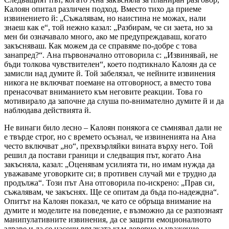
Калоян опитал различен подход. Вместо тихо да приеме
извинението й: „Съжалявам, но наистина не можах, нали
знаеш как е“, той нежно казал: „Разбирам, че си заета, но за
мен би означавало много, ако ме предупреждаваш, когато
закъсняваш. Как можем да се справяме по-добре с това
занапред?“. Ана първоначално отговорила с: „Извинявай, не
бъди толкова чувствителен“, което подтикнало Калоян да се
замисли над думите й. Той забелязал, че нейните извинения
никога не включват поемане на отговорност, а вместо това
пренасочват вниманието към неговите реакции. Това го
мотивирало да започне да слуша по-внимателно думите й и да
наблюдава действията й.
Не винаги било лесно – Калоян понякога се съмнявал дали не
е твърде строг, но с времето осъзнал, че извиненията на Ана
често включват „но“, прехвърляйки вината върху него. Той
решил да постави граници и следващия път, когато Ана
закъсняла, казал: „Оценявам усилията ти, но имам нужда да
уважаваме уговорките си; в противен случай ми е трудно да
продължа“. Този път Ана отговорила по-искрено: „Прав си,
съжалявам, че закъснях. Ще се опитам да бъда по-надеждна“.
Опитът на Калоян показал, че като се обръща внимание на
думите и моделите на поведение, е възможно да се разпознаят
манипулативните извинения, да се защити емоционалното
здраве и да се насочи връзката към доверие и уважение.