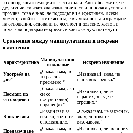
разговор, когато емоциите са утихнали. Ако забележите, че
другият човек изяснява извинението си или полага усилия за
промяна, това е знак, че подходът ви е ефективен. Всеки
момент, в който търсите яснота, е възможност за изграждане
на отношения, основани на честност и доверие, което ви
помага да поддържате връзки, в които се чувствате чути.
Сравнение между манипулативни и искрени
извинения
Манипулативно
Характеристика
Искрено извинение
извинение
„Съжалявам, но
Употреба на
„Извинявай, знам, че
ти реагира
„но“
направих грешка.“
пресилено.“
„Съжалявам, ако
„Извинявай, че те
Поемане на
си се
нараних, знам, че
отговорност
почувствал(а)
сгреших.“
наранен(а).“
„Извинявай за
„Съжалявам, че закъснях,
Конкретика
всичко, което те
знам, че това те
е подразнило.“
разочарова.“
„Съжалявам, но
„Извинявай, че повиших
Пренасочване