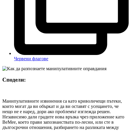
Червени флагове
Сподели:
Манипулативните извинения са като криволичещи пътеки,
които могат да ви объркат и да ви оставят с усещането, че
нещо не е наред, дори ако проблемът изглежда решен.
Независимо дали градите нова връзка чрез приложение като
BeMee, което прави запознанствата по-лесни, или сте в
дългосрочни отношения, разбирането на разликата между