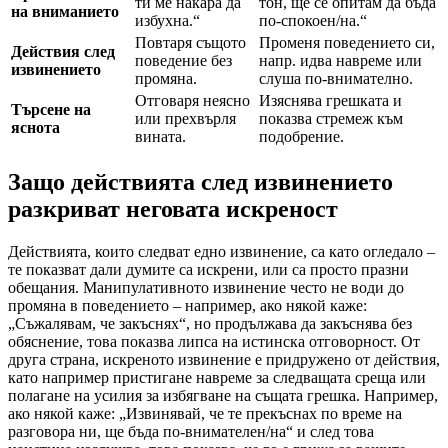
ти ме накара да
тон, ще се опитам да бъда
на вниманието
избухна.“
по-спокоен/на.“
Повтаря същото
Променя поведението си,
Действия след
поведение без
напр. идва навреме или
извинението
промяна.
слуша по-внимателно.
Отговаря неясно
Изяснява грешката и
Търсене на
или прехвърля
показва стремеж към
яснота
вината.
подобрение.
Защо действията след извинението
разкриват неговата искреност
Действията, които следват едно извинение, са като огледало –
те показват дали думите са искрени, или са просто празни
обещания. Манипулативното извинение често не води до
промяна в поведението – например, ако някой каже:
„Съжалявам, че закъснях“, но продължава да закъснява без
обяснение, това показва липса на истинска отговорност. От
друга страна, искреното извинение е придружено от действия,
като например пристигане навреме за следващата среща или
полагане на усилия за избягване на същата грешка. Например,
ако някой каже: „Извинявай, че те прекъснах по време на
разговора ни, ще бъда по-внимателен/на“ и след това