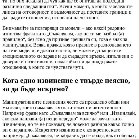
ти, но бих искал(а) да чуя как ще се опиташ да подходиш
различно следващия път“. Всеки момент, в който забележите
липса на отговорност, е възможност да поставите граници и
да градите отношения, основани на честност.
Внимавайте за повтарящи се модели – ако някой редовно
използва фрази като „Съжалявам, ако не си ме разбрал(а)
правилно“, без ясно да признае грешката си, това е знак за
манипулация. Всяка крачка, която правите в разпознаването
на тези модели, е доказателство, че можете да защитите
емоционалното си здраве и да създадете връзки, изпълнени с
доверие и позитивизъм, помагайки ви да поддържате
отношения, в които се чувствате чути.
Кога едно извинение е твърде неясно,
за да бъде искрено?
Манипулативните извинения често са прекалено общи или
мъгляви, което намалява тяхната тежест и автентичност.
Например фрази като „Съжалявам за всичко“ или „Извинявай,
ако съм направил(а) нещо нередно“ може да звучат като
извинение, но те не показват, че човекът разбира какво точно
ви е наранило. Искреното извинение е конкретно, като
например: „Съжалявам, че забравих да се обадя, както обещах;