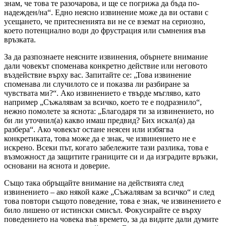
знам, че това те разочарова, и ще се погрижа да бъда по-
надежден/на“. Едно неясно извинение може да ви остави с
усещането, че притесненията ви не се вземат на сериозно,
което потенциално води до фрустрация или съмнения във
връзката.
За да разпознаете неясните извинения, обърнете внимание
дали човекът споменава конкретно действие или неговото
въздействие върху вас. Запитайте се: „Това извинение
споменава ли случилото се и показва ли разбиране за
чувствата ми?“. Ако извинението е твърде мъгляво, като
например „Съжалявам за всичко, което те е подразнило“,
нежно помолете за яснота: „Благодаря ти за извинението, но
би ли уточнил(а) какво имаш предвид? Бих искал(а) да
разбера“. Ако човекът остане неясен или избягва
конкретиката, това може да е знак, че извинението не е
искрено. Всеки път, когато забележите тази разлика, това е
възможност да защитите границите си и да изградите връзки,
основани на яснота и доверие.
Също така обръщайте внимание на действията след
извинението – ако някой каже „Съжалявам за всичко“ и след
това повтори същото поведение, това е знак, че извинението е
било лишено от истински смисъл. Фокусирайте се върху
поведението на човека във времето, за да видите дали думите