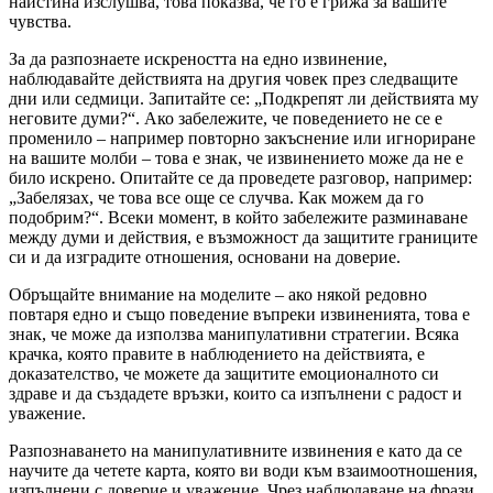
наистина изслушва, това показва, че го е грижа за вашите
чувства.
За да разпознаете искреността на едно извинение,
наблюдавайте действията на другия човек през следващите
дни или седмици. Запитайте се: „Подкрепят ли действията му
неговите думи?“. Ако забележите, че поведението не се е
променило – например повторно закъснение или игнориране
на вашите молби – това е знак, че извинението може да не е
било искрено. Опитайте се да проведете разговор, например:
„Забелязах, че това все още се случва. Как можем да го
подобрим?“. Всеки момент, в който забележите разминаване
между думи и действия, е възможност да защитите границите
си и да изградите отношения, основани на доверие.
Обръщайте внимание на моделите – ако някой редовно
повтаря едно и също поведение въпреки извиненията, това е
знак, че може да използва манипулативни стратегии. Всяка
крачка, която правите в наблюдението на действията, е
доказателство, че можете да защитите емоционалното си
здраве и да създадете връзки, които са изпълнени с радост и
уважение.
Разпознаването на манипулативните извинения е като да се
научите да четете карта, която ви води към взаимоотношения,
изпълнени с доверие и уважение. Чрез наблюдаване на фрази