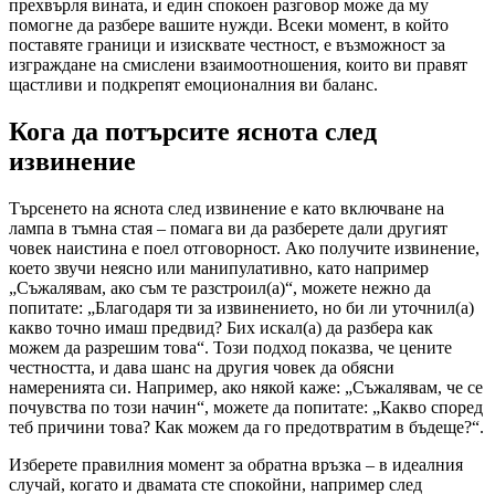
прехвърля вината, и един спокоен разговор може да му
помогне да разбере вашите нужди. Всеки момент, в който
поставяте граници и изисквате честност, е възможност за
изграждане на смислени взаимоотношения, които ви правят
щастливи и подкрепят емоционалния ви баланс.
Кога да потърсите яснота след
извинение
Търсенето на яснота след извинение е като включване на
лампа в тъмна стая – помага ви да разберете дали другият
човек наистина е поел отговорност. Ако получите извинение,
което звучи неясно или манипулативно, като например
„Съжалявам, ако съм те разстроил(а)“, можете нежно да
попитате: „Благодаря ти за извинението, но би ли уточнил(а)
какво точно имаш предвид? Бих искал(а) да разбера как
можем да разрешим това“. Този подход показва, че цените
честността, и дава шанс на другия човек да обясни
намеренията си. Например, ако някой каже: „Съжалявам, че се
почувства по този начин“, можете да попитате: „Какво според
теб причини това? Как можем да го предотвратим в бъдеще?“.
Изберете правилния момент за обратна връзка – в идеалния
случай, когато и двамата сте спокойни, например след