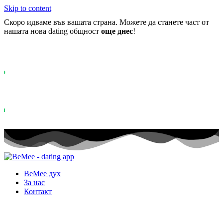
Skip to content
Скоро идваме във вашата страна. Можете да станете част от
нашата нова dating общност
още днес
!
Вече повече от
0+
регистрирани в списъка на чакащите ..
Status: PERMISSION_DENIED - User does not have sufficient permiss
for this property. To learn more about Property ID, see
https://developers.google.com/analytics/devguides/reporting/data/v1/pro
id.
Status: PERMISSION_DENIED - User does not have sufficient permis
for this property. To learn more about Property ID, see
https://developers.google.com/analytics/devguides/reporting/data/v1/pro
id. посещения през последните 28 дни
BeMee дух
За нас
Контакт