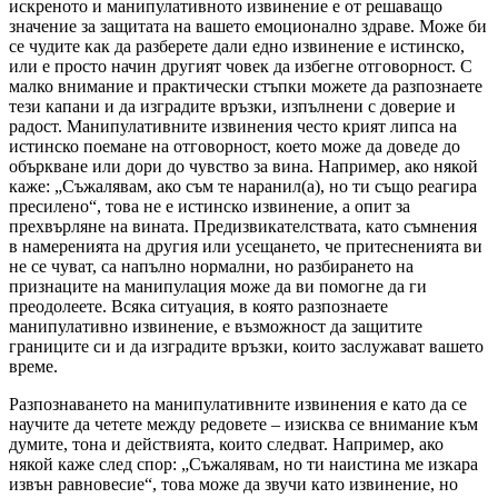
искреното и манипулативното извинение е от решаващо
значение за защитата на вашето емоционално здраве. Може би
се чудите как да разберете дали едно извинение е истинско,
или е просто начин другият човек да избегне отговорност. С
малко внимание и практически стъпки можете да разпознаете
тези капани и да изградите връзки, изпълнени с доверие и
радост. Манипулативните извинения често крият липса на
истинско поемане на отговорност, което може да доведе до
объркване или дори до чувство за вина. Например, ако някой
каже: „Съжалявам, ако съм те наранил(а), но ти също реагира
пресилено“, това не е истинско извинение, а опит за
прехвърляне на вината. Предизвикателствата, като съмнения
в намеренията на другия или усещането, че притесненията ви
не се чуват, са напълно нормални, но разбирането на
признаците на манипулация може да ви помогне да ги
преодолеете. Всяка ситуация, в която разпознаете
манипулативно извинение, е възможност да защитите
границите си и да изградите връзки, които заслужават вашето
време.
Разпознаването на манипулативните извинения е като да се
научите да четете между редовете – изисква се внимание към
думите, тона и действията, които следват. Например, ако
някой каже след спор: „Съжалявам, но ти наистина ме изкара
извън равновесие“, това може да звучи като извинение, но