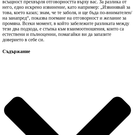
всъщност прехвърля отговорността върху вас. За разлика от
него, едно искрено извинение, като например: „Извинявай за
това, което казах; знам, че те заболя, и ще бъда по-внимателен/
на занапред“, показва поемане на отговорност и желание за
промяна. Всеки момент, в който забележите разликата между
тези два подхода, е стъпка към взаимоотношения, които са
естествени и пълноценни, помагайки ви да запазите
доверието в себе си.
Съдържание