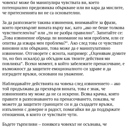
човекът може би манипулира чувствата ви, което
потенциално предизвиква объркване или ви кара да мислите,
че притесненията ви не са основателни.
За да разпознаете такива извинения, внимавайте за фрази,
които прехвърлят вината върху вас, като „ако не беше толкова
чувствителен/на“ или „ти не разбра правилно“. Запитайте се:
„Това извинение обръща ли внимание на моя проблем, или се
опитва да изкара мен проблема?“. Ако след това се чувствате
виновни или объркани, това може да е манипулативно
извинение. Отговорете с яснота, например: „Оценявам думите
ти, но бих искал(а) да обсъдим как твоите действия ми
повлияха“. Всеки момент, в който забележите пренасочване, е
възможност да защитите емоционалното си здраве и да
изградите връзки, основани на уважение.
Наблюдавайте действията на човека след извинението – ако
той продължава да прехвърля вината, това е знак, че
извиненията му може да не са искрени. Всяка крачка, която
правите в разпознаването на пренасочването, показва, че
можете да защитите границите си и да създадете връзки,
изпълнени с доверие и радост, помагайки ви да поддържате
отношения, в които се чувствате чути.
Бъдете търпеливи – понякога човекът не осъзнава, че