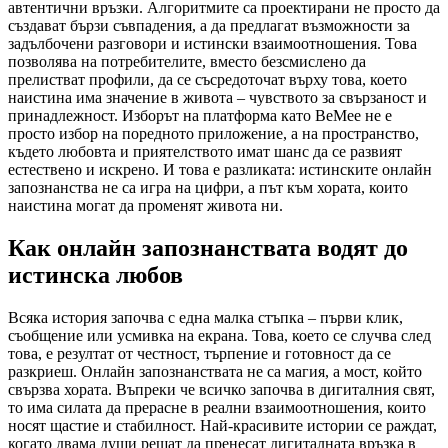
автентични връзки. Алгоритмите са проектирани не просто да
създават бързи съвпадения, а да предлагат възможности за
задълбочени разговори и истински взаимоотношения. Това
позволява на потребителите, вместо безсмислено да
прелистват профили, да се съсредоточат върху това, което
наистина има значение в живота – чувството за свързаност и
принадлежност. Изборът на платформа като BeMee не е
просто избор на поредното приложение, а на пространство,
където любовта и приятелството имат шанс да се развият
естествено и искрено. И това е разликата: истинските онлайн
запознанства не са игра на цифри, а път към хората, които
наистина могат да променят живота ни.
Как онлайн запознанствата водят до
истинска любов
Всяка история започва с една малка стъпка – първи клик,
съобщение или усмивка на екрана. Това, което се случва след
това, е резултат от честност, търпение и готовност да се
разкриеш. Онлайн запознанствата не са магия, а мост, който
свързва хората. Въпреки че всичко започва в дигиталния свят,
то има силата да прерасне в реални взаимоотношения, които
носят щастие и стабилност. Най-красивите истории се раждат,
когато двама души решат да пренесат дигиталната връзка в