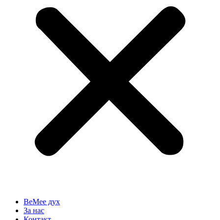
BeMee дух
За нас
Контакт