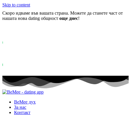
Skip to content
Скоро идваме във вашата страна. Можете да станете част от
нашата нова dating общност
още днес
!
Вече повече от
0+
регистрирани в списъка на чакащите ..
Status: PERMISSION_DENIED - User does not have sufficient permiss
for this property. To learn more about Property ID, see
https://developers.google.com/analytics/devguides/reporting/data/v1/pro
id.
Status: PERMISSION_DENIED - User does not have sufficient permis
for this property. To learn more about Property ID, see
https://developers.google.com/analytics/devguides/reporting/data/v1/pro
id. посещения през последните 28 дни
BeMee дух
За нас
Контакт