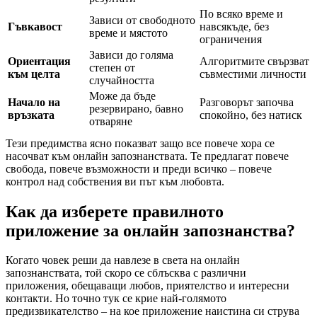
По всяко време и
Зависи от свободното
Гъвкавост
навсякъде, без
време и мястото
ограничения
Зависи до голяма
Ориентация
Алгоритмите свързват
степен от
към целта
съвместими личности
случайността
Може да бъде
Начало на
Разговорът започва
резервирано, бавно
връзката
спокойно, без натиск
отваряне
Тези предимства ясно показват защо все повече хора се
насочват към онлайн запознанствата. Те предлагат повече
свобода, повече възможности и преди всичко – повече
контрол над собствения ви път към любовта.
Как да изберете правилното
приложение за онлайн запознанства?
Когато човек реши да навлезе в света на онлайн
запознанствата, той скоро се сблъсква с различни
приложения, обещаващи любов, приятелство и интересни
контакти. Но точно тук се крие най-голямото
предизвикателство – на кое приложение наистина си струва