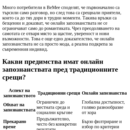
Много потребители в BeMee споделят, че първоначално са
търсили само разговор, но след това са срещнали приятели,
които са до тях дори в трудни моменти. Такива връзки са
безценни и доказват, че онлайн запознанствата не се
ограничават само до романтиката. Чрез преодоляването на
самотата се отваря място за щастие, увереност и нови
възможности. Това е още едно доказателство, че онлайн
запознанствата не са просто мода, а реална подкрепа за
съвременния индивид.
Какви предимства имат онлайн
запознанствата пред традиционните
срещи?
Аспект на
Традиционни срещи
Онлайн запознанства
запознанството
Ограничен до
Глобална достъпност,
Обхват на
местната среда и
голямо разнообразие
запознанствата
социални кръгове
от хора
Продължително,
Прекарано
Бързо филтриране и
често без конкретни
време
избор по критерии
резултати