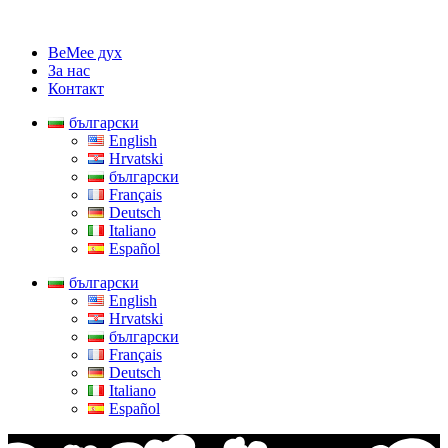
BeMee дух
За нас
Контакт
български
English
Hrvatski
български
Français
Deutsch
Italiano
Español
български
English
Hrvatski
български
Français
Deutsch
Italiano
Español