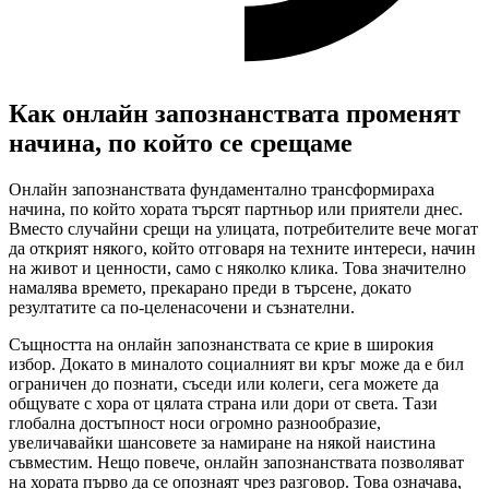
Как онлайн запознанствата променят
начина, по който се срещаме
Онлайн запознанствата фундаментално трансформираха
начина, по който хората търсят партньор или приятели днес.
Вместо случайни срещи на улицата, потребителите вече могат
да открият някого, който отговаря на техните интереси, начин
на живот и ценности, само с няколко клика. Това значително
намалява времето, прекарано преди в търсене, докато
резултатите са по-целенасочени и съзнателни.
Същността на онлайн запознанствата се крие в широкия
избор. Докато в миналото социалният ви кръг може да е бил
ограничен до познати, съседи или колеги, сега можете да
общувате с хора от цялата страна или дори от света. Тази
глобална достъпност носи огромно разнообразие,
увеличавайки шансовете за намиране на някой наистина
съвместим. Нещо повече, онлайн запознанствата позволяват
на хората първо да се опознаят чрез разговор. Това означава,