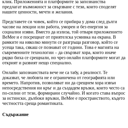
клик. Приложенията и платформите за запознанства
предлагат възможност за свързване с тези, които споделят
нашите ценности, мечти и желания.
Представете си човек, който се прибира у дома след дълги
часове на лекции или работа, уморен и без енергия за
социални изяви. Вместо да излиза, той отваря приложението
BeMee и е посрещнат от приятелска усмивка на екрана. В
рамките на няколко минути се разгръща разговор, който се
усеща така, сякаш се познават от години. Това е магията на
съвременните технологии – да свързват хора, които иначе
рядко биха се срещнали, но чрез онлайн платформите могат да
открият и развият нещо специално.
Онлайн запознанствата вече не са табу, а реалност. Те
доказват, че любовта не е ограничена от географията или
времето. Напротив, позволяват ни да срещнем хора извън
непосредствения ни кръг и да създадем връзки, които често са
по-силни от тези, формирани случайно. И когато става въпрос
за истински, дълбоки връзки, BeMee е пространството, където
честността среща романтиката.
Съдържание