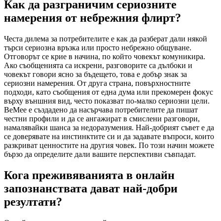
Как да разграничим сериозните
намерения от небрежния флирт?
Честа дилема за потребителите е как да разберат дали някой
търси сериозна връзка или просто небрежно общуване.
Отговорът се крие в начина, по който човекът комуникира.
Ако съобщенията са искрени, разговорите са дълбоки и
човекът говори ясно за бъдещето, това е добър знак за
сериозни намерения. От друга страна, повърхностните
подходи, като съобщения от една дума или прекомерен фокус
върху външния вид, често показват по-малко сериозни цели.
BeMee е създадено да насърчава потребителите да пишат
честни профили и да се ангажират в смислени разговори,
намалявайки шанса за недоразумения. Най-добрият съвет е да
се доверявате на инстинктите си и да задавате въпроси, които
разкриват ценностите на другия човек. По този начин можете
бързо да определите дали вашите перспективи съвпадат.
Кога преживяванията в онлайн
запознанствата дават най-добри
резултати?