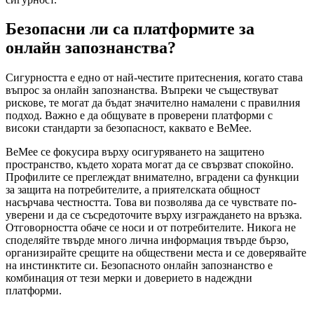
Безопасни ли са платформите за
онлайн запознанства?
Сигурността е едно от най-честите притеснения, когато става
въпрос за онлайн запознанства. Въпреки че съществуват
рискове, те могат да бъдат значително намалени с правилния
подход. Важно е да общувате в проверени платформи с
високи стандарти за безопасност, каквато е BeMee.
BeMee се фокусира върху осигуряването на защитено
пространство, където хората могат да се свързват спокойно.
Профилите се преглеждат внимателно, вградени са функции
за защита на потребителите, а приятелската общност
насърчава честността. Това ви позволява да се чувствате по-
уверени и да се съсредоточите върху изграждането на връзка.
Отговорността обаче се носи и от потребителите. Никога не
споделяйте твърде много лична информация твърде бързо,
организирайте срещите на обществени места и се доверявайте
на инстинктите си. Безопасното онлайн запознанство е
комбинация от тези мерки и доверието в надеждни
платформи.