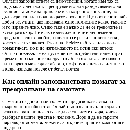
Онлайн запознанствата са най-успешни, когато към тях се
подхожда с честност. Преструването или разкрасяването на
реалността може да привлече краткотрайно внимание, но в
дългосрочен план води до разочарование. Ще постигнете най-
добри резултати, ако предварително помислите какво търсите
и го изразите ясно. Също така е важно да не се тревожите за
всеки разговор. Не всяко взаимодействие е непременно
предназначено за любов; понякога се развива приятелство,
което трае цял живот. Ето защо BeMee набляга не само на
романтиката, но и на изграждането на истински връзки.
Опитът показва, че най-успешните потребители инвестират
време в опознаването на другите. Бързото плъзгане наляво
или надясно може да е забавно, но формирането на истинска
връзка изисква повече от бегъл поглед.
Как онлайн запознанствата помагат за
преодоляване на самотата
Самотата е едно от най-големите предизвикателства на
съвременното общество. Онлайн запознанствата предлагат
решение, като ви позволяват да се свържете с хора, които
разбират вашите чувства и желания. Дори и да не търсите
партньор в момента, можете да откриете приятна компания и
подкрепа.