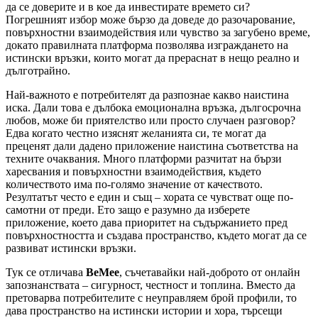
да се доверите и в кое да инвестирате времето си?
Погрешният избор може бързо да доведе до разочарование,
повърхностни взаимодействия или чувство за загубено време,
докато правилната платформа позволява изграждането на
истински връзки, които могат да прераснат в нещо реално и
дълготрайно.
Най-важното е потребителят да разпознае какво наистина
иска. Дали това е дълбока емоционална връзка, дългосрочна
любов, може би приятелство или просто случаен разговор?
Едва когато честно изяснят желанията си, те могат да
преценят дали дадено приложение наистина съответства на
техните очаквания. Много платформи разчитат на бързи
харесвания и повърхностни взаимодействия, където
количеството има по-голямо значение от качеството.
Резултатът често е един и същ – хората се чувстват още по-
самотни от преди. Ето защо е разумно да изберете
приложение, което дава приоритет на съдържанието пред
повърхностността и създава пространство, където могат да се
развиват истински връзки.
Тук се отличава
BeMee
, съчетавайки най-доброто от онлайн
запознанствата – сигурност, честност и топлина. Вместо да
претоварва потребителите с неуправляем брой профили, то
дава пространство на истински истории и хора, търсещи