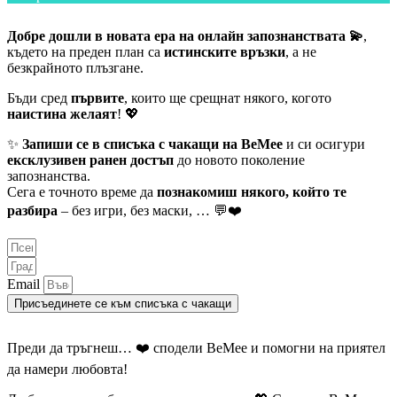
Добре дошли в новата ера на онлайн запознанствата 💫
,
където на преден план са
истинските връзки
, а не
безкрайното плъзгане.
Бъди сред
първите
, които ще срещнат някого, когото
наистина желаят
! 💖
✨
Запиши се в списъка с чакащи на BeMee
и си осигури
ексклузивен ранен достъп
до новото поколение
запознанства.
Сега е точното време да
познакомиш някого, който те
разбира
– без игри, без маски, … 💬❤️
Email
Присъединете се към списъка с чакащи
Преди да тръгнеш… ❤️ сподели BeMee и помогни на приятел
да намери любовта!