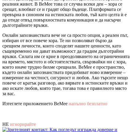
реалния живот. В BeMee това се случва всеки ден – хора се
срещат, влюбват се и градят общо бъдеще. Платформата се
превърна в синоним на истинската любов, тъй като целта ѝ е
да отиде отвъд повърхностната комуникация и да насърчи
дълготрайните връзки.
Онлайн запознанствата вече не са просто опция, а реален път,
избиран от все повече хора. Те ни позволяват бързо да
срещнем личности, които споделят нашите ценности, като
същевременно ни дават възможност да градим дълготрайни
връзки. Силата им се крие в преодоляването на ограниченията
на времето, мястото и обстоятелствата, свързвайки ни с хора,
които иначе трудно бихме срещнали. BeMee е пространство,
където онлайн запознанствата придобиват ново измерение –
измерение на честност, сигурност и любов. Ако търсите нещо
повече от кратък разговор, ако вярвате в истинските връзки и
ако искате любов, която трае, тогава това е правилното място
за вас.
Изтеглете приложението BeMee
напълно безплатно
НЕ
игнорирайте