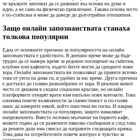
че връзките започват да се развиват въз основа на думи и
идеи, а не само на физическо привличане. Такава основа често
е по-стабилна и може да доведе до дълготрайни отношения.
Защо онлайн запознанствата станаха
толкова популярни
Една от основните причини за популярността на онлайн
запознанствата е удобството. В днешно време може да бъде
трудно да се намери време за редовно посещение на събития,
клубове или кафенета, където бихте могли да срещнете нови
хора. Онлайн запознанствата ви позволяват да правите всичко
това от уюта на дома си, в удобно за вас време. Друга причина
е достъпът до голямо разнообразие от хора. В реалния живот
често се движим в сходни социални кръгове, но онлайн
платформите отварят врати към напълно нови контакти. Това
означава повече възможности за съвместимост и по-голям
шанс да намерите някой, който наистина ви пасва. И накрая,
онлайн запознанствата са популярни, защото намаляват
напрежението. Вместо неловко мълчание на първото кафе,
можете първо да си размените няколко съобщения и след това
да решите дали има смисъл да направите следващата крачка.
Това дава на потребителите повече контрол и чувство за
сигурност.