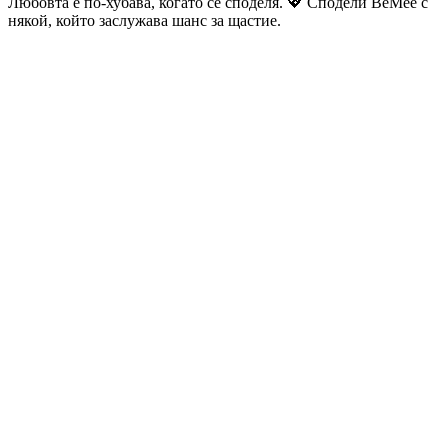
Любовта е по-хубава, когато се споделя. 💖 Сподели BeMee с
някой, който заслужава шанс за щастие.