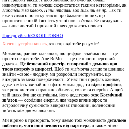
невимушеним, ти можеш скористатися такими категоріями, як
Побачення за кавою
,
Нічні пташки
або
Вільний вечір
. Так ти
вже з самого початку знаєш про бажання інших, що
приносить спокій і ясність у твої нові зв’язки. Без вгадувань
— лише чистий і приязний шлях до когось нового.
Приєднуйся БЕЗКОШТОВНО
Хочеш зустріти когось,
хто справді тебе розуміє?
Можливо, раніше здавалося, що цифрові знайомства — це
просто не для тебе. Але BeMee — це не просто черговий
додаток.
Це безпечний простір, створений з думкою про
твою потребу в щирості.
Щоб ти міг/могла легше та швидше
знайти «свою» людину, ми розробили інструменти, що
виходять за межі поверхневості. У нас твій профіль оживає,
адже замість звичайного фото можна додати
відео профілю
,
яке розкриє твоє справжнє обличчя, голос та енергію. А щоб
твій шлях був ще світлішим, його додатково осяє
Космічний
зв’язок
— особлива енергія, яка через вплив зірок та
астрологічну сумісність відкриває глибокий, доленосний
зв’язок між двома людьми.
Ми віримо в прозорість, тому даємо тобі можливість
детально
побачити, чого інші чекають від партнера
, а також чітко