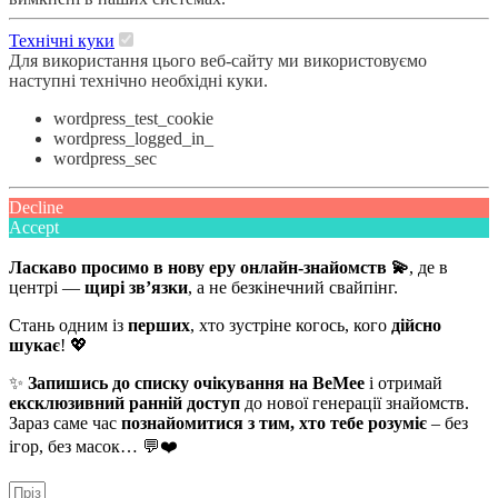
Технічні куки
Для використання цього веб-сайту ми використовуємо
наступні технічно необхідні куки.
wordpress_test_cookie
wordpress_logged_in_
wordpress_sec
Decline
Accept
Ласкаво просимо в нову еру онлайн-знайомств 💫
, де в
центрі —
щирі зв’язки
, а не безкінечний свайпінг.
Стань одним із
перших
, хто зустріне когось, кого
дійсно
шукає
! 💖
✨
Запишись до списку очікування на BeMee
і отримай
ексклюзивний ранній доступ
до нової генерації знайомств.
Зараз саме час
познайомитися з тим, хто тебе розуміє
– без
ігор, без масок… 💬❤️