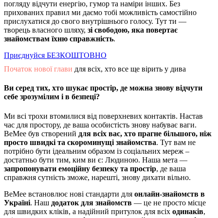
погляду відчути енергію, гумор та наміри інших. Без
прихованих правил ми даємо тобі можливість самостійно
прислухатися до свого внутрішнього голосу. Тут ти —
творець власного шляху,
зі свободою, яка повертає
знайомствам їхню справжність
.
Приєднуйся БЕЗКОШТОВНО
Початок нової глави
для всіх, хто все ще вірить у дива
Ви серед тих, хто шукає простір, де можна знову відчути
себе зрозумілим і в безпеці?
Ми всі трохи втомилися від поверхневих контактів. Настав
час для простору, де ваша особистість знову набуває ваги.
BeMee був створений
для всіх вас, хто прагне більшого, ніж
просто швидкі та скороминущі знайомства
. Тут вам не
потрібно бути ідеальним образом із соціальних мереж –
достатньо бути тим, ким ви є: Людиною. Наша мета —
запропонувати емоційну безпеку та простір
, де ваша
справжня сутність зможе, нарешті, знову дихати вільно.
BeMee встановлює нові стандарти для
онлайн-знайомств в
Україні
. Наш
додаток для знайомств
— це не просто місце
для швидких кліків, а надійний притулок для всіх
одинаків
,