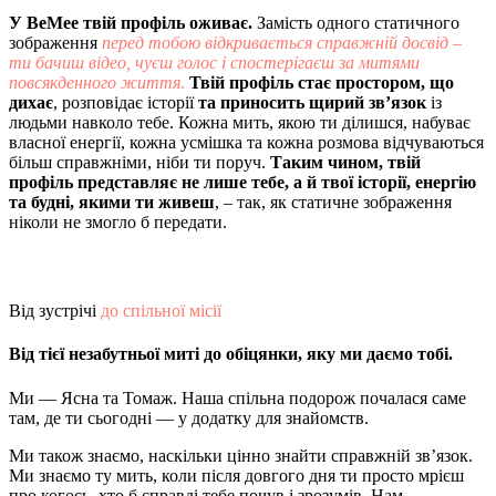
У BeMee твій профіль оживає.
Замість одного статичного
зображення
перед тобою відкривається справжній досвід –
ти бачиш відео, чуєш голос і спостерігаєш за митями
повсякденного життя
.
Твій профіль стає простором, що
дихає
, розповідає історії
та приносить щирий зв’язок
із
людьми навколо тебе. Кожна мить, якою ти ділишся, набуває
власної енергії, кожна усмішка та кожна розмова відчуваються
більш справжніми, ніби ти поруч.
Таким чином, твій
профіль представляє не лише тебе, а й твої історії, енергію
та будні, якими ти живеш
, – так, як статичне зображення
ніколи не змогло б передати.
Від зустрічі
до спільної місії
Від тієї незабутньої миті до обіцянки, яку ми даємо тобі.
Ми — Ясна та Томаж. Наша спільна подорож почалася саме
там, де ти сьогодні — у додатку для знайомств.
Ми також знаємо, наскільки цінно знайти справжній зв’язок.
Ми знаємо ту мить, коли після довгого дня ти просто мрієш
про когось, хто б справді тебе почув і зрозумів. Нам