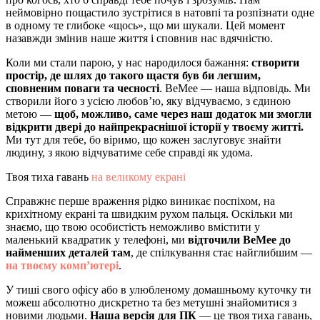
неймовірно пощастило зустрітися в натовпі та розпізнати одне
в одному те глибоке «щось», що ми шукали. Цей момент
назавжди змінив наше життя і сповнив нас вдячністю.
Коли ми стали парою, у нас народилося бажання:
створити
простір, де шлях до такого щастя був би легшим,
сповненим поваги та чесності
. BeMee — наша відповідь. Ми
створили його з усією любов’ю, яку відчуваємо, з єдиною
метою —
щоб, можливо, саме через наш додаток ми змогли
відкрити двері до найпрекраснішої історії у твоєму житті.
Ми тут для тебе, бо віримо, що кожен заслуговує знайти
людину, з якою відчуватиме себе справді як удома.
Твоя тиха гавань
на великому екрані
Справжнє перше враження рідко виникає поспіхом, на
крихітному екрані та швидким рухом пальця. Оскільки ми
знаємо, що твою особистість неможливо вмістити у
маленький квадратик у телефоні, ми
відточили BeMee до
найменших деталей там
, де спілкування стає найглибшим —
на твоєму комп’ютері
.
У тиші свого офісу або в улюбленому домашньому куточку ти
можеш абсолютно дискретно та без метушні знайомитися з
новими людьми.
Наша версія для ПК
— це твоя тиха гавань,