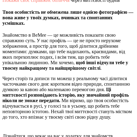
Покажи своє справжнє обличчя
через миттєвості буднів
Твоя особистість не обмежена лише однією фотографією —
вона живе у твоїх думках, вчинках та спонтанних
усмішках.
Знайомство в BeMee — це можливість показати свою
справжню суть. У нас профіль — це не просто нерухоме
зображення, а простір для того, щоб ділитися дрібними
моментами: думками, що тебе надихають, краєвидами, від
яких перехоплює подих, і всім тим, що робить тебе
унікальною людиною. Ми хочемо,
щоб інші відчули тебе у
твоєму найкращому та найщирішому світлі
.
Через сторіз та дописи ти можеш у реальному часі ділитися
часточками свого дня: коротким відео природи, спонтанною
думкою за кавою або маленькою перемогою дня.
Ці
миттєвості розповідають історію, яку звичайний профіль
ніколи не зможе передати.
Ми віримо, що твоя особистість
відчувається в русі, у голосі та в усьому, що робить тебе
неповторною істотою. Нехай твої миттєвості стануть містком
до того, хто впізнає у твоєму світі свою рідну душу.
Дізнайтеся, що чекає на вас у додатку для знайомств