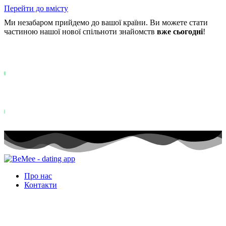
Перейти до вмісту
Ми незабаром прийдемо до вашої країни. Ви можете стати
частиною нашої нової спільноти знайомств
вже сьогодні
!
Уже понад
0+
учасників у списку очікування ...
Status: PERMISSION_DENIED - User does not have sufficient permis
for this property. To learn more about Property ID, see
https://developers.google.com/analytics/devguides/reporting/data/v1/pro
id.
Status: PERMISSION_DENIED - User does not have sufficient permis
for this property. To learn more about Property ID, see
https://developers.google.com/analytics/devguides/reporting/data/v1/pro
id. відвідувань за останні 28 днів
Про нас
Контакти