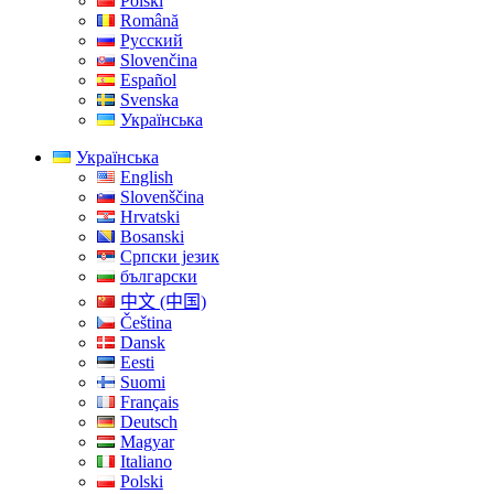
Polski
Română
Русский
Slovenčina
Español
Svenska
Українська
Українська
English
Slovenščina
Hrvatski
Bosanski
Српски језик
български
中文 (中国)
Čeština
Dansk
Eesti
Suomi
Français
Deutsch
Magyar
Italiano
Polski