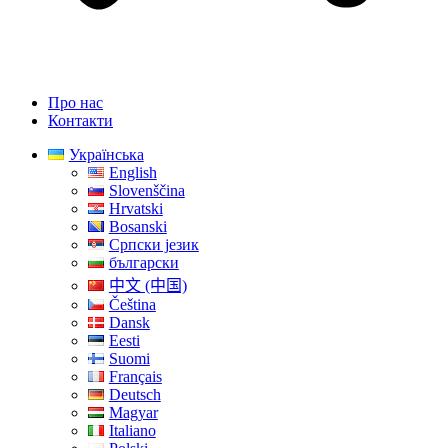
Про нас
Контакти
Українська
English
Slovenščina
Hrvatski
Bosanski
Српски језик
български
中文 (中国)
Čeština
Dansk
Eesti
Suomi
Français
Deutsch
Magyar
Italiano