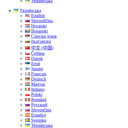
Українська
Українська
English
Slovenščina
Hrvatski
Bosanski
Српски језик
български
中文 (中国)
Čeština
Dansk
Eesti
Suomi
Français
Deutsch
Magyar
Italiano
Polski
Română
Русский
Slovenčina
Español
Svenska
Українська