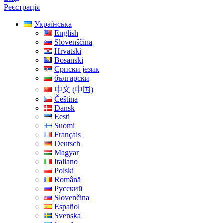
Реєстрація
Українська
English
Slovenščina
Hrvatski
Bosanski
Српски језик
български
中文 (中国)
Čeština
Dansk
Eesti
Suomi
Français
Deutsch
Magyar
Italiano
Polski
Română
Русский
Slovenčina
Español
Svenska