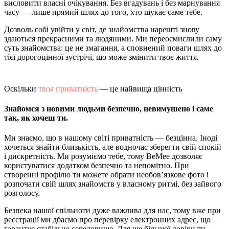
висловити власні очікування. Без вгадувань і без марнування
часу — лише прямий шлях до того, хто шукає саме тебе.
Дозволь собі увійти у світ, де знайомства нарешті знову
здаються прекрасними та людяними. Ми переосмислили саму
суть знайомства: це не змагання, а сповнений поваги шлях до
тієї дорогоцінної зустрічі, що може змінити твоє життя.
Оскільки
твоя приватність
— це найвища цінність
Знайомся з новими людьми безпечно, невимушено і саме
так, як хочеш ти.
Ми знаємо, що в нашому світі приватність — безцінна. Іноді
хочеться знайти близькість, але водночас зберегти свій спокій
і дискретність. Ми розуміємо тебе, тому BeMee дозволяє
користуватися додатком безпечно та непомітно. При
створенні профілю ти можете обрати необов’язкове фото і
розпочати свій шлях знайомств у власному ритмі, без зайвого
розголосу.
Безпека нашої спільноти дуже важлива для нас, тому вже при
реєстрації ми дбаємо про перевірку електронних адрес, що
гарантує стабільне середовище. Для ще більшої довіри ти