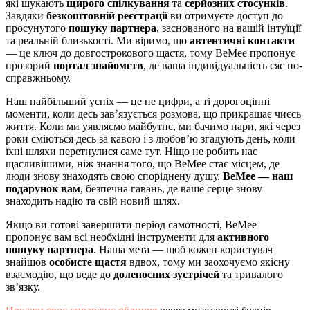
які шукають
щирого спілкування
та
серйозних стосунків
.
Завдяки
безкоштовній реєстрації
ви отримуєте доступ до
просунутого
пошуку партнера
, заснованого на вашій інтуїції
та реальній близькості. Ми віримо, що
автентичні контакти
— це ключ до довгострокового щастя, тому BeMee пропонує
прозорий
портал знайомств
, де ваша індивідуальність сяє по-
справжньому.
Наш найбільший успіх — це не цифри, а ті дорогоцінні
моменти, коли десь зав’язується розмова, що прикрашає чиєсь
життя. Коли ми уявляємо майбутнє, ми бачимо пари, які через
роки сміються десь за кавою і з любов’ю згадують день, коли
їхні шляхи перетнулися саме тут. Ніщо не робить нас
щасливішими, ніж знання того, що BeMee стає місцем, де
люди знову знаходять свою споріднену душу.
BeMee — наш
подарунок вам
, безпечна гавань, де ваше серце знову
знаходить надію та свій новий шлях.
Якщо ви готові завершити період самотності, BeMee
пропонує вам всі необхідні інструменти для
активного
пошуку партнера
. Наша мета — щоб кожен користувач
знайшов
особисте щастя
вдвох, тому ми заохочуємо якісну
взаємодію, що веде до
доленосних зустрічей
та тривалого
зв’язку.