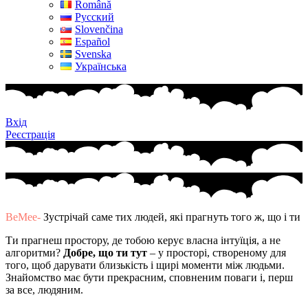
Română
Русский
Slovenčina
Español
Svenska
Українська
Вхід
Реєстрація
BeMee-
Зустрічай саме тих людей, які прагнуть того ж, що і ти
Ти прагнеш простору, де тобою керує власна інтуїція, а не
алгоритми?
Добре, що ти тут
– у просторі, створеному для
того, щоб дарувати близькість і щирі моменти між людьми.
Знайомство має бути прекрасним, сповненим поваги і, перш
за все, людяним.