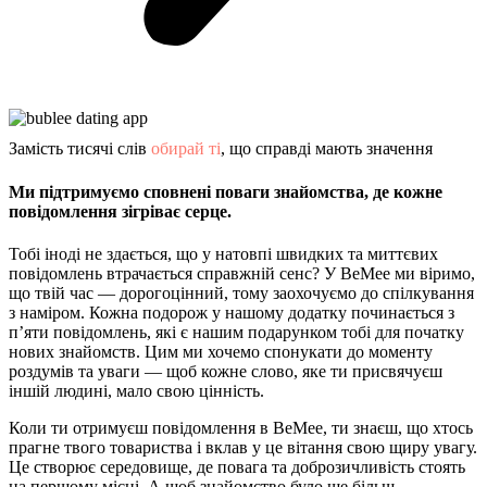
Замість тисячі слів
обирай ті
, що справді мають значення
Ми підтримуємо сповнені поваги знайомства, де кожне
повідомлення зігріває серце.
Тобі іноді не здається, що у натовпі швидких та миттєвих
повідомлень втрачається справжній сенс? У BeMee ми віримо,
що твій час — дорогоцінний, тому заохочуємо до спілкування
з наміром. Кожна подорож у нашому додатку починається з
п’яти повідомлень, які є нашим подарунком тобі для початку
нових знайомств. Цим ми хочемо спонукати до моменту
роздумів та уваги — щоб кожне слово, яке ти присвячуєш
іншій людині, мало свою цінність.
Коли ти отримуєш повідомлення в BeMee, ти знаєш, що хтось
прагне твого товариства і вклав у це вітання свою щиру увагу.
Це створює середовище, де повага та доброзичливість стоять
на першому місці. А щоб знайомство було ще більш