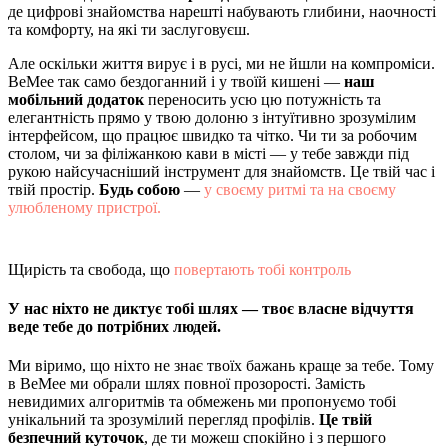
де цифрові знайомства нарешті набувають глибини, наочності
та комфорту, на які ти заслуговуєш.
Але оскільки життя вирує і в русі, ми не йшли на компроміси.
BeMee так само бездоганний і у твоїй кишені —
наш
мобільний додаток
переносить усю цю потужність та
елегантність прямо у твою долоню з інтуїтивно зрозумілим
інтерфейсом, що працює швидко та чітко. Чи ти за робочим
столом, чи за філіжанкою кави в місті — у тебе завжди під
рукою найсучасніший інструмент для знайомств. Це твій час і
твій простір.
Будь собою
—
у своєму ритмі та на своєму
улюбленому пристрої.
Щирість та свобода, що
повертають тобі контроль
У нас ніхто не диктує тобі шлях — твоє власне відчуття
веде тебе до потрібних людей.
Ми віримо, що ніхто не знає твоїх бажань краще за тебе. Тому
в BeMee ми обрали шлях повної прозорості. Замість
невидимих алгоритмів та обмежень ми пропонуємо тобі
унікальний та зрозумілий перегляд профілів.
Це твій
безпечний куточок
, де ти можеш спокійно і з першого