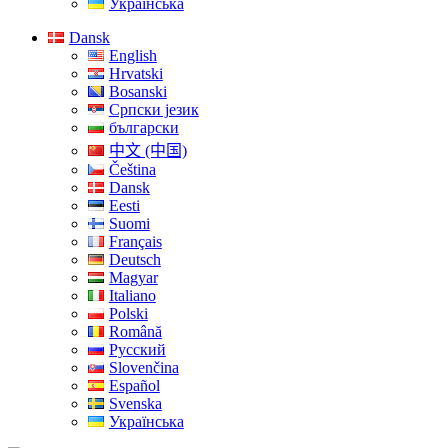
Українська
Dansk
English
Hrvatski
Bosanski
Српски језик
български
中文 (中国)
Čeština
Dansk
Eesti
Suomi
Français
Deutsch
Magyar
Italiano
Polski
Română
Русский
Slovenčina
Español
Svenska
Українська