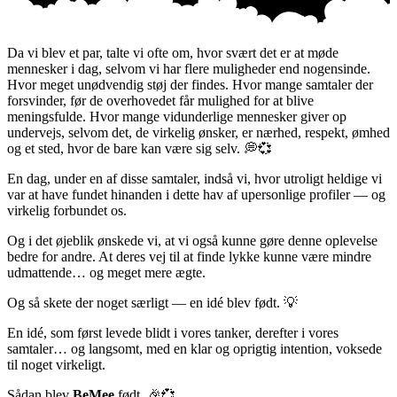
Da vi blev et par, talte vi ofte om, hvor svært det er at møde
mennesker i dag, selvom vi har flere muligheder end nogensinde.
Hvor meget unødvendig støj der findes. Hvor mange samtaler der
forsvinder, før de overhovedet får mulighed for at blive
meningsfulde. Hvor mange vidunderlige mennesker giver op
undervejs, selvom det, de virkelig ønsker, er nærhed, respekt, ømhed
og et sted, hvor de bare kan være sig selv. 💭💞
En dag, under en af disse samtaler, indså vi, hvor utroligt heldige vi
var at have fundet hinanden i dette hav af upersonlige profiler — og
virkelig forbundet os.
Og i det øjeblik ønskede vi, at vi også kunne gøre denne oplevelse
bedre for andre. At deres vej til at finde lykke kunne være mindre
udmattende… og meget mere ægte.
Og så skete der noget særligt — en idé blev født. 💡
En idé, som først levede blidt i vores tanker, derefter i vores
samtaler… og langsomt, med en klar og oprigtig intention, voksede
til noget virkeligt.
Sådan blev
BeMee
født. 🎉💞