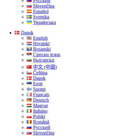
Русский
Slovenčina
Español
Svenska
Українська
Dansk
English
Hrvatski
Bosanski
Српски језик
български
中文 (中国)
Čeština
Dansk
Eesti
Suomi
Français
Deutsch
Magyar
Italiano
Polski
Română
Русский
Slovenčina