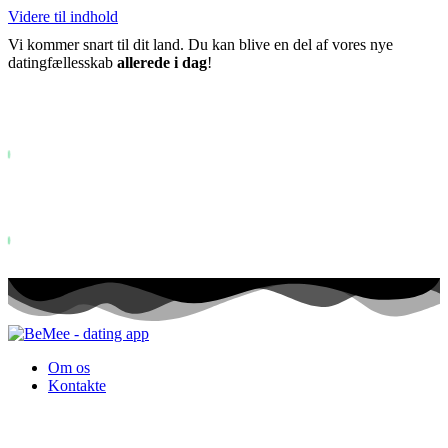
Videre til indhold
Vi kommer snart til dit land. Du kan blive en del af vores nye
datingfællesskab
allerede i dag
!
Allerede mere end
0+
tilmeldte på ventelisten ...
Status: PERMISSION_DENIED - User does not have sufficient permiss
for this property. To learn more about Property ID, see
https://developers.google.com/analytics/devguides/reporting/data/v1/pro
id.
Status: PERMISSION_DENIED - User does not have sufficient permis
for this property. To learn more about Property ID, see
https://developers.google.com/analytics/devguides/reporting/data/v1/pro
id. besøg i de sidste 28 dage
Om os
Kontakte