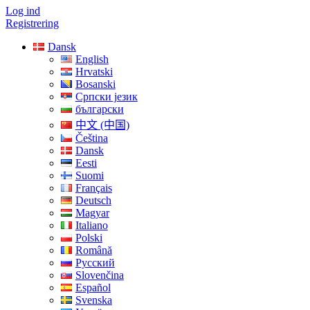
Log ind
Registrering
Dansk
English
Hrvatski
Bosanski
Српски језик
български
中文 (中国)
Čeština
Dansk
Eesti
Suomi
Français
Deutsch
Magyar
Italiano
Polski
Română
Русский
Slovenčina
Español
Svenska