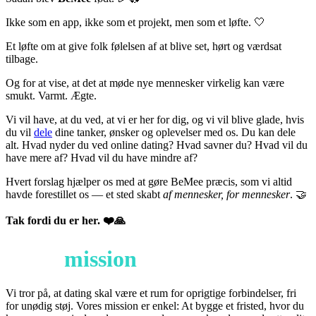
Ikke som en app, ikke som et projekt, men som et løfte. 🤍
Et løfte om at give folk følelsen af at blive set, hørt og værdsat
tilbage.
Og for at vise, at det at møde nye mennesker virkelig kan være
smukt. Varmt. Ægte.
Vi vil have, at du ved, at vi er her for dig, og vi vil blive glade, hvis
du vil
dele
dine tanker, ønsker og oplevelser med os. Du kan dele
alt. Hvad nyder du ved online dating? Hvad savner du? Hvad vil du
have mere af? Hvad vil du have mindre af?
Hvert forslag hjælper os med at gøre BeMee præcis, som vi altid
havde forestillet os — et sted skabt
af mennesker, for mennesker
. 🤝
Tak fordi du er her. ❤️🙏
Vores
mission
Vi tror på, at dating skal være et rum for oprigtige forbindelser, fri
for unødig støj. Vores mission er enkel: At bygge et fristed, hvor du