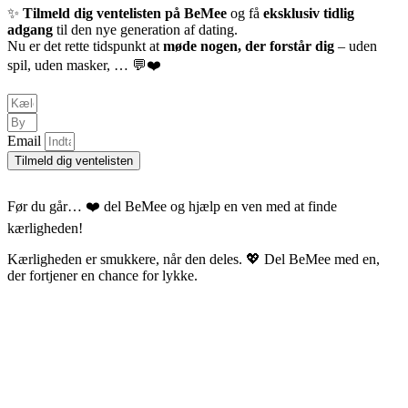
✨
Tilmeld dig ventelisten på BeMee
og få
eksklusiv tidlig
adgang
til den nye generation af dating.
Nu er det rette tidspunkt at
møde nogen, der forstår dig
– uden
spil, uden masker, … 💬❤️
Email
Tilmeld dig ventelisten
Før du går… ❤️ del BeMee og hjælp en ven med at finde
kærligheden!
Kærligheden er smukkere, når den deles. 💖 Del BeMee med en,
der fortjener en chance for lykke.