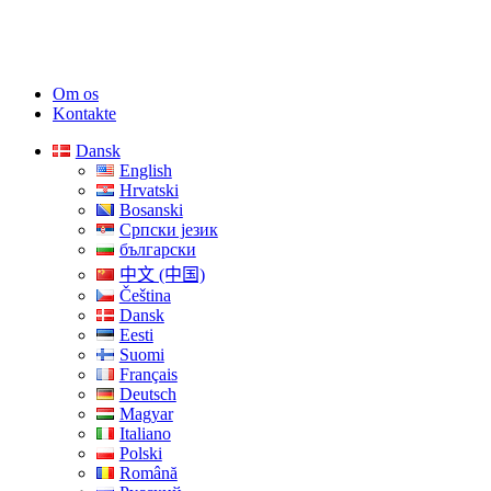
Om os
Kontakte
Dansk
English
Hrvatski
Bosanski
Српски језик
български
中文 (中国)
Čeština
Dansk
Eesti
Suomi
Français
Deutsch
Magyar
Italiano
Polski
Română