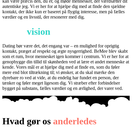
kan være præcis den, du er, og møde mennesker, der værdsætter dit
autentiske jeg. Vi er her for at hjælpe dig med at finde den sjældne
kontakt, der ikke kun er baseret på flygtig interesse, men på fælles
værdier og en livsstil, der resonerer med dig.
Vores
vision
Dating bør være det, det engang var – en mulighed for oprigtig
kontakt, præget af respekt og ægte nysgerrighed. BeMee blev skabt
som et rum, hvor mennesket igen kommer i centrum. Vi er her for at
genopbygge din tillid til skønheden ved at lære et andet menneske at
kende. Vores mål er at hjælpe dig med at finde en, som du føler
mere end blot tiltrækning til; vi ønsker, at du skal mærke den
dyrebare ro ved at vide, at du endelig har fundet en person, der
tænker og føler meget ligesom dig. Vi stræber efter forbindelser
bygget på substans, fælles værdier og en ærlighed, der varer ved.
Hvad gør os
anderledes