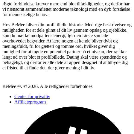
Ægte forbindelse kræver mere end blot tilfældigheder, og derfor har
vi nænsomt sammenflettet moderne teknologi med en dyb forståelse
for menneskelige behov.
Hos BeMee bliver din profil til din historie. Med rige beskrivelser og
muligheden for at dele glimt af dit liv gennem opslag og øjeblikke,
kan du mærke modpartens energi, før den første samtale
overhovedet begynder. At lære nogen at kende bliver dybt og
meningsfuldt, fri for gætteri og tomme ord, hvilket giver dig
mulighed for at møde en potentiel partner på et niveau, der rækker
langt ud over blot et profilbillede. Dating skal være spændende og
behageligt, og derfor er alle dele af appen designet til at tilbyde dig
et fristed til at finde det, der giver mening i dit liv.
BeMee™. © 2026. Alle rettigheder forbeholdes
Center for privatliv
Affiliateprogram