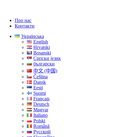
Про нас
Контакти
Українська
English
Hrvatski
Bosanski
Српски језик
български
中文 (中国)
Čeština
Dansk
Eesti
Suomi
Français
Deutsch
Magyar
Italiano
Polski
Română
Русский