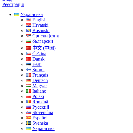
Реєстрація
Українська
English
Hrvatski
Bosanski
Српски језик
български
中文 (中国)
Čeština
Dansk
Eesti
Suomi
Français
Deutsch
Magyar
Italiano
Polski
Română
Русский
Slovenčina
Español
Svenska
Українська