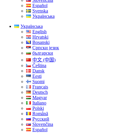
Slovenčina
Español
Svenska
Українська
Українська
English
Hrvatski
Bosanski
Српски језик
български
中文 (中国)
Čeština
Dansk
Eesti
Suomi
Français
Deutsch
Magyar
Italiano
Polski
Română
Русский
Slovenčina
Español