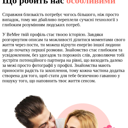
Що робить нас
особливими
Справжня близькість потребує чогось більшого, ніж просто
випадок, тому ми дбайливо переплели сучасні технології з
глибоким розумінням людських потреб.
У BeMee твій профіль стає твоєю історією. Завдяки
розгорнутим описам та можливості ділитися моментами свого
життя через пости, ти можеш відчути енергію іншої людини
ще до початку першої розмови. Знайомство стає глибоким та
усвідомленим, без здогадок та порожніх слів, дозволяючи тобі
зустріти потенційного партнера на рівні, що виходить далеко
за межі просто фотографії у профілі. Знайомства мають
приносити радість та захоплення, тому кожна частина додатка
створена для того, щоб стати для тебе безпечною гаванню у
пошуку того, що наповнить твоє життя сенсом.