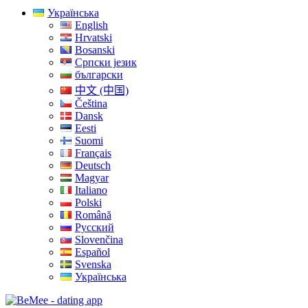
Українська
English
Hrvatski
Bosanski
Српски језик
български
中文 (中国)
Čeština
Dansk
Eesti
Suomi
Français
Deutsch
Magyar
Italiano
Polski
Română
Русский
Slovenčina
Español
Svenska
Українська