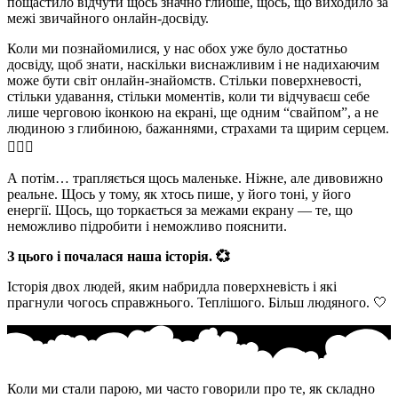
пощастило відчути щось значно глибше, щось, що виходило за
межі звичайного онлайн‑досвіду.
Коли ми познайомилися, у нас обох уже було достатньо
досвіду, щоб знати, наскільки виснажливим і не надихаючим
може бути світ онлайн‑знайомств. Стільки поверхневості,
стільки удавання, стільки моментів, коли ти відчуваєш себе
лише черговою іконкою на екрані, ще одним “свайпом”, а не
людиною з глибиною, бажаннями, страхами та щирим серцем.
😮‍💨💔
А потім… трапляється щось маленьке. Ніжне, але дивовижно
реальне. Щось у тому, як хтось пише, у його тоні, у його
енергії. Щось, що торкається за межами екрану — те, що
неможливо підробити і неможливо пояснити.
З цього і почалася наша історія. 💞
Історія двох людей, яким набридла поверхневість і які
прагнули чогось справжнього. Теплішого. Більш людяного. 🤍
Коли ми стали парою, ми часто говорили про те, як складно