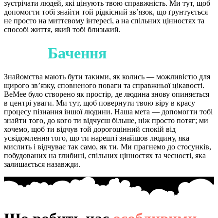
зустрічати людей, які цінують твою справжність. Ми тут, щоб
допомогти тобі знайти той рідкісний зв’язок, що ґрунтується
не просто на миттєвому інтересі, а на спільних цінностях та
способі життя, який тобі близький.
Наше
Бачення
Знайомства мають бути такими, як колись — можливістю для
щирого зв’язку, сповненого поваги та справжньої цікавості.
BeMee було створено як простір, де людина знову опиняється
в центрі уваги. Ми тут, щоб повернути твою віру в красу
процесу пізнання іншої людини. Наша мета — допомогти тобі
знайти того, до кого ти відчуєш більше, ніж просто потяг; ми
хочемо, щоб ти відчув той дорогоцінний спокій від
усвідомлення того, що ти нарешті знайшов людину, яка
мислить і відчуває так само, як ти. Ми прагнемо до стосунків,
побудованих на глибині, спільних цінностях та чесності, яка
залишається назавжди.