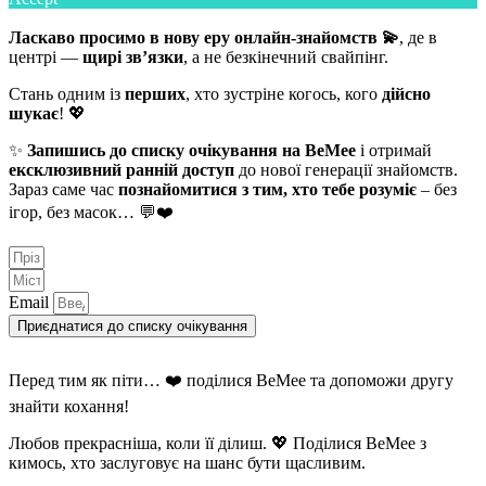
Ласкаво просимо в нову еру онлайн-знайомств 💫
, де в
центрі —
щирі зв’язки
, а не безкінечний свайпінг.
Стань одним із
перших
, хто зустріне когось, кого
дійсно
шукає
! 💖
✨
Запишись до списку очікування на BeMee
і отримай
ексклюзивний ранній доступ
до нової генерації знайомств.
Зараз саме час
познайомитися з тим, хто тебе розуміє
– без
ігор, без масок… 💬❤️
Email
Приєднатися до списку очікування
Перед тим як піти… ❤️ поділися BeMee та допоможи другу
знайти кохання!
Любов прекрасніша, коли її ділиш. 💖 Поділися BeMee з
кимось, хто заслуговує на шанс бути щасливим.