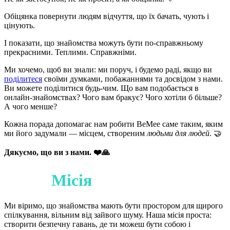
Обіцянка повернути людям відчуття, що їх бачать, чують і
цінують.
І показати, що знайомства можуть бути по‑справжньому
прекрасними. Теплими. Справжніми.
Ми хочемо, щоб ви знали: ми поруч, і будемо раді, якщо ви
поділитеся
своїми думками, побажаннями та досвідом з нами.
Ви можете поділитися будь‑чим. Що вам подобається в
онлайн‑знайомствах? Чого вам бракує? Чого хотіли б більше?
А чого менше?
Кожна порада допомагає нам робити BeMee саме таким, яким
ми його задумали — місцем, створеним
людьми для людей
. 🤝
Дякуємо, що ви з нами. ❤️🙏
Наша
Місія
Ми віримо, що знайомства мають бути простором для щирого
спілкування, вільним від зайвого шуму. Наша місія проста:
створити безпечну гавань, де ти можеш бути собою і