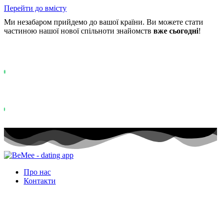
Перейти до вмісту
Ми незабаром прийдемо до вашої країни. Ви можете стати
частиною нашої нової спільноти знайомств
вже сьогодні
!
Уже понад
0+
учасників у списку очікування ...
Status: PERMISSION_DENIED - User does not have sufficient permis
for this property. To learn more about Property ID, see
https://developers.google.com/analytics/devguides/reporting/data/v1/pro
id.
Status: PERMISSION_DENIED - User does not have sufficient permis
for this property. To learn more about Property ID, see
https://developers.google.com/analytics/devguides/reporting/data/v1/pro
id. відвідувань за останні 28 днів
Про нас
Контакти