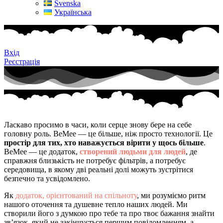
Svenska
Українська
Вхід
Реєстрація
Ласкаво просимо в часи, коли серце знову бере на себе
головну роль. BeMee — це більше, ніж просто технології. Це
простір для тих, хто наважується вірити у щось більше
.
BeMee — це додаток,
створений людьми для людей
, де
справжня близькість не потребує фільтрів, а потребує
середовища, в якому дві реальні долі можуть зустрітися
безпечно та усвідомлено.
Як
додаток, орієнтований на спільноту
, ми розуміємо ритм
нашого оточення та душевне тепло наших людей. Ми
створили його з думкою про тебе та про твоє бажання знайти
зв’язок, який не закінчується першим повідомленням, а