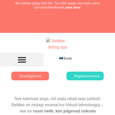
Me tuleme peagi teie riiki. Sa võid saada osa meie uuest
tutvumisühendusest
juba täna
!
Eesti
Sisselogimine
Registreerimine
Tere tulemast aega, mil süda võtab taas juhtrolli.
BeMee on midagi enamat kui lihtsalt tehnoloogia –
see on
ruum neile, kes julgevad uskuda