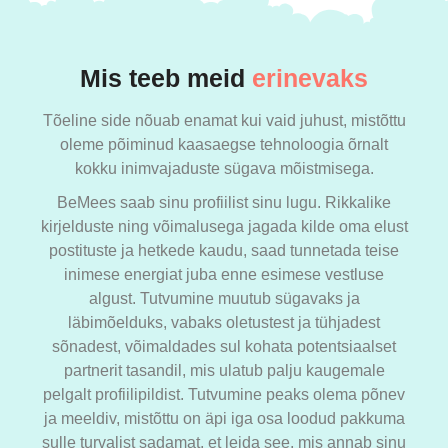
Mis teeb meid
erinevaks
Tõeline side nõuab enamat kui vaid juhust, mistõttu
oleme põiminud kaasaegse tehnoloogia õrnalt
kokku inimvajaduste sügava mõistmisega.
BeMees saab sinu profiilist sinu lugu. Rikkalike
kirjelduste ning võimalusega jagada kilde oma elust
postituste ja hetkede kaudu, saad tunnetada teise
inimese energiat juba enne esimese vestluse
algust. Tutvumine muutub sügavaks ja
läbimõelduks, vabaks oletustest ja tühjadest
sõnadest, võimaldades sul kohata potentsiaalset
partnerit tasandil, mis ulatub palju kaugemale
pelgalt profiilipildist. Tutvumine peaks olema põnev
ja meeldiv, mistõttu on äpi iga osa loodud pakkuma
sulle turvalist sadamat, et leida see, mis annab sinu