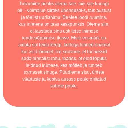
Tutvumine peaks olema see, mis see kunagi
oli – võimalus siiraks ühenduseks, täis austust
ja tõelist uudishimu. BeMee loodi ruumina,
kus inimene on taas keskpunktis. Oleme siin,
et taastada sinu usk teise inimese
tundmaõppimise ilusse. Meie eesmärk on
aidata sul leida keegi, kellega tunned enamat
kui vaid tõmmet; me soovime, et tunneksid
seda hinnalist rahu, teades, et oled lõpuks
leidnud inimese, kes mõtleb ja tunneb
sarnaselt sinuga. Püüdleme sisu, ühiste
väärtuste ja kestva aususe peale ehitatud
suhete poole.