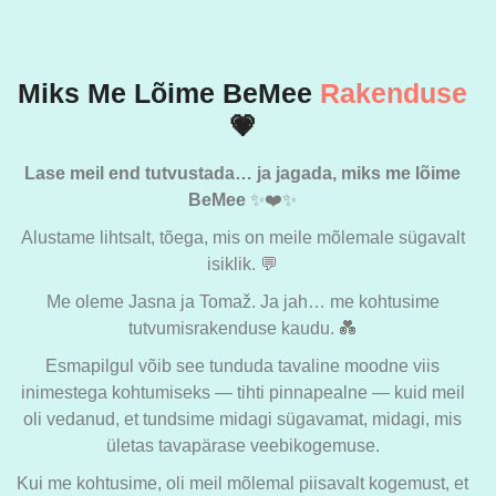
Miks Me Lõime BeMee
Rakenduse
💗
Lase meil end tutvustada… ja jagada, miks me lõime
BeMee
✨❤️✨
Alustame lihtsalt, tõega, mis on meile mõlemale sügavalt
isiklik. 💬
Me oleme Jasna ja Tomaž. Ja jah… me kohtusime
tutvumisrakenduse kaudu. 💑
Esmapilgul võib see tunduda tavaline moodne viis
inimestega kohtumiseks — tihti pinnapealne — kuid meil
oli vedanud, et tundsime midagi sügavamat, midagi, mis
ületas tavapärase veebikogemuse.
Kui me kohtusime, oli meil mõlemal piisavalt kogemust, et