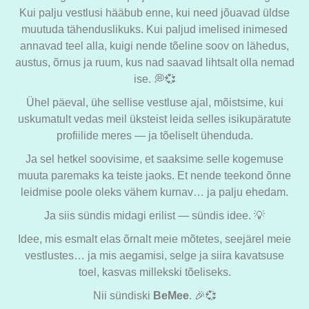
Kui palju vestlusi hääbub enne, kui need jõuavad üldse
muutuda tähenduslikuks. Kui paljud imelised inimesed
annavad teel alla, kuigi nende tõeline soov on lähedus,
austus, õrnus ja ruum, kus nad saavad lihtsalt olla nemad
ise. 💭💞
Ühel päeval, ühe sellise vestluse ajal, mõistsime, kui
uskumatult vedas meil üksteist leida selles isikupäratute
profiilide meres — ja tõeliselt ühenduda.
Ja sel hetkel soovisime, et saaksime selle kogemuse
muuta paremaks ka teiste jaoks. Et nende teekond õnne
leidmise poole oleks vähem kurnav… ja palju ehedam.
Ja siis sündis midagi erilist — sündis idee. 💡
Idee, mis esmalt elas õrnalt meie mõtetes, seejärel meie
vestlustes… ja mis aegamisi, selge ja siira kavatsuse
toel, kasvas millekski tõeliseks.
Nii sündiski
BeMee
. 🎉💞