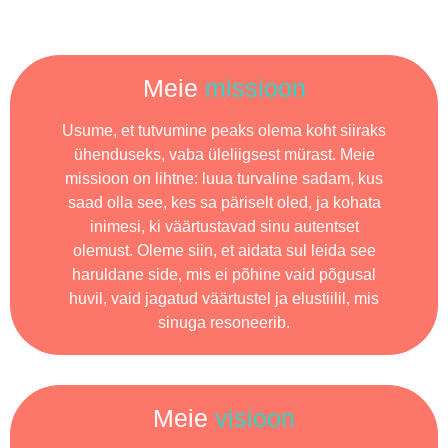
Meie
missioon
Usume, et tutvumine peaks olema koht siiraks
ühenduseks, vaba üleliigsest mürast. Meie
missioon on lihtne: luua turvaline sadam, kus
saad olla see, kes sa päriselt oled, ja kohata
inimesi, ki väärtustavad sinu autentset
olemust. Oleme siin, et aidata sul leida see
haruldane side, mis ei põhine vaid põgusal
huvil, vaid jagatud väärtustel ja elustiilil, mis
sinuga resoneerib.
Meie
visioon