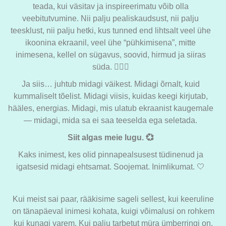
teada, kui väsitav ja inspireerimatu võib olla
veebitutvumine. Nii palju pealiskaudsust, nii palju
teesklust, nii palju hetki, kus tunned end lihtsalt veel ühe
ikoonina ekraanil, veel ühe “pühkimisena”, mitte
inimesena, kellel on sügavus, soovid, hirmud ja siiras
süda. 😮‍💨💔
Ja siis… juhtub midagi väikest. Midagi õrnalt, kuid
kummaliselt tõelist. Midagi viisis, kuidas keegi kirjutab,
hääles, energias. Midagi, mis ulatub ekraanist kaugemale
— midagi, mida sa ei saa teeselda ega seletada.
Siit algas meie lugu. 💞
Kaks inimest, kes olid pinnapealsusest tüdinenud ja
igatsesid midagi ehtsamat. Soojemat. Inimlikumat. 🤍
Kui meist sai paar, rääkisime sageli sellest, kui keeruline
on tänapäeval inimesi kohata, kuigi võimalusi on rohkem
kui kunagi varem. Kui palju tarbetut müra ümberringi on.