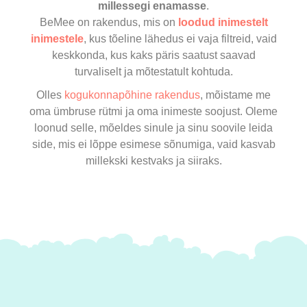
millessegi enamasse
.
BeMee on rakendus, mis on
loodud inimestelt
inimestele
, kus tõeline lähedus ei vaja filtreid, vaid
keskkonda, kus kaks päris saatust saavad
turvaliselt ja mõtestatult kohtuda.
Olles
kogukonnapõhine rakendus
, mõistame me
oma ümbruse rütmi ja oma inimeste soojust. Oleme
loonud selle, mõeldes sinule ja sinu soovile leida
side, mis ei lõppe esimese sõnumiga, vaid kasvab
millekski kestvaks ja siiraks.