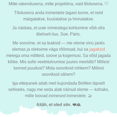
Mitte rakendusena, mitte projektina, vaid tõotusena. 🤍
Tõotusena anda inimestele tagasi tunne, et neid
märgatakse, kuulatakse ja hinnatakse.
Ja näidata, et uute inimestega kohtumine võib olla
tõeliselt ilus. Soe. Päris.
Me soovime, et sa teaksid — me oleme sinu jaoks
olemas ja oleksime väga rõõmsad, kui sa
jagaksid
meiega oma mõtteid, soove ja kogemusi. Sa võid jagada
kõike. Mis sulle veebitutvumise juures meeldib? Millest
tunned puudust? Mida sooviksid rohkem? Millest
sooviksid vähem?
Iga ettepanek aitab meil kujundada BeMee täpselt
selliseks, nagu me seda alati näinud oleme — kohaks,
mille loovad
inimesed inimestele
. 🤝
Aitäh, et oled siin. ❤️🙏