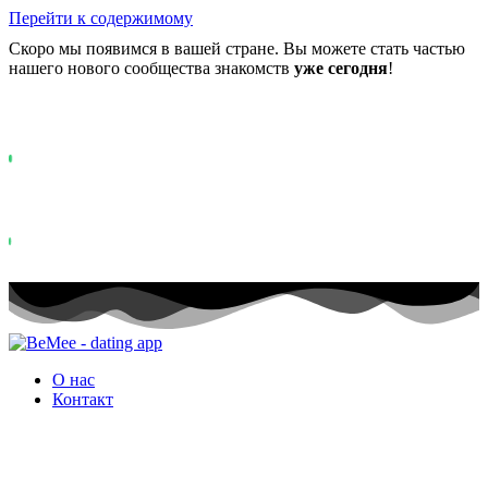
Перейти к содержимому
Скоро мы появимся в вашей стране. Вы можете стать частью
нашего нового сообщества знакомств
уже сегодня
!
Уже более
0+
участников в списке ожидания ...
Status: PERMISSION_DENIED - User does not have sufficient permiss
for this property. To learn more about Property ID, see
https://developers.google.com/analytics/devguides/reporting/data/v1/pro
id.
Status: PERMISSION_DENIED - User does not have sufficient permis
for this property. To learn more about Property ID, see
https://developers.google.com/analytics/devguides/reporting/data/v1/pro
id. посещений за последние 28 дней
О нас
Контакт