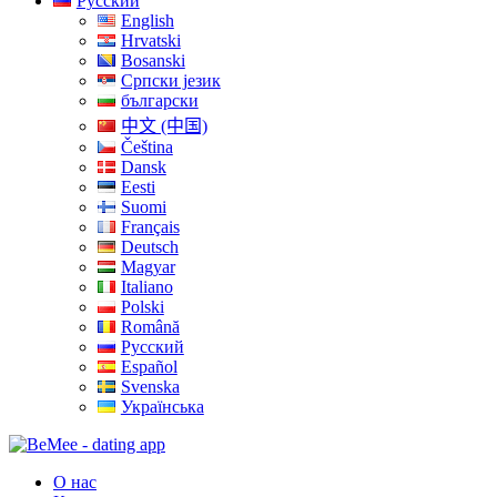
Русский
English
Hrvatski
Bosanski
Српски језик
български
中文 (中国)
Čeština
Dansk
Eesti
Suomi
Français
Deutsch
Magyar
Italiano
Polski
Română
Русский
Español
Svenska
Українська
О нас