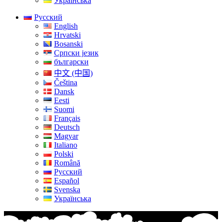
Українська
Русский
English
Hrvatski
Bosanski
Српски језик
български
中文 (中国)
Čeština
Dansk
Eesti
Suomi
Français
Deutsch
Magyar
Italiano
Polski
Română
Русский
Español
Svenska
Українська