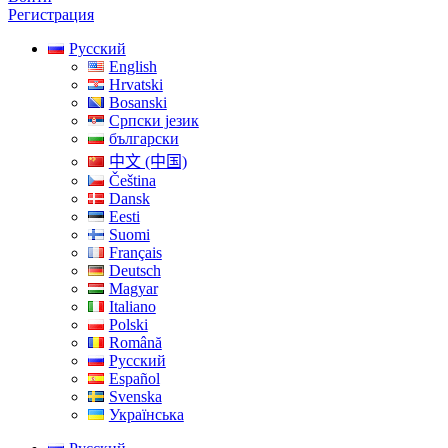
Регистрация
Русский
English
Hrvatski
Bosanski
Српски језик
български
中文 (中国)
Čeština
Dansk
Eesti
Suomi
Français
Deutsch
Magyar
Italiano
Polski
Română
Русский
Español
Svenska
Українська