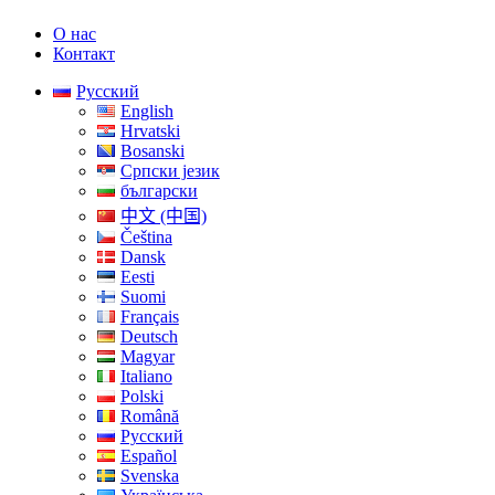
О нас
Контакт
Русский
English
Hrvatski
Bosanski
Српски језик
български
中文 (中国)
Čeština
Dansk
Eesti
Suomi
Français
Deutsch
Magyar
Italiano
Polski
Română
Русский
Español
Svenska