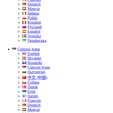
Deutsch
Magyar
Italiano
Polski
Română
Русский
Español
Svenska
Українська
Српски језик
English
Hrvatski
Bosanski
Српски језик
български
中文 (中国)
Čeština
Dansk
Eesti
Suomi
Français
Deutsch
Magyar