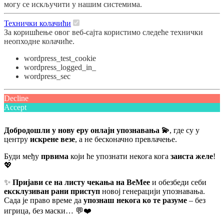
могу се искључити у нашим системима.
Технички колачићи
За коришћење овог веб-сајта користимо следеће технички
неопходне колачиће.
wordpress_test_cookie
wordpress_logged_in_
wordpress_sec
Decline
Accept
Добродошли у нову еру онлајн упознавања 💫
, где су у
центру
искрене везе
, а не бесконачно превлачење.
Буди међу
првима
који ће упознати некога кога
заиста желе
!
💖
✨
Пријави се на листу чекања на BeMee
и обезбеди себи
ексклузиван рани приступ
новој генерацији упознавања.
Сада је право време да
упознаш некога ко те разуме
– без
игрица, без маски… 💬❤️