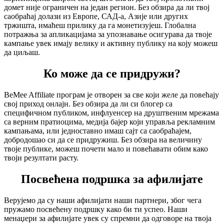
домет није ограничен на један регион. Без обзира да ли твој
саобраћај долази из Европе, САД-а, Азије или других
тржишта, имаћеш прилику да га монетизујеш. Глобална
потражња за апликацијама за упознавање осигурава да твоје
кампање увек имају велику и активну публику на коју можеш
да циљаш.
Ко може да се придружи?
BeMee Affiliate програм је отворен за све који желе да повећају
свој приход онлајн. Без обзира да ли си блогер са
специфичном публиком, инфлуенсер на друштвеним мрежама
са верним пратиоцима, медија бајер који управља рекламним
кампањама, или једноставно имаш сајт са саобраћајем,
добродошао си да се придружиш. Без обзира на величину
твоје публике, можеш почети мало и повећавати обим како
твоји резултати расту.
Посвећена подршка за афилијате
Верујемо да су наши афилијати наши партнери, због чега
пружамо посвећену подршку како би ти успео. Наши
менаџери за афилијате увек су спремни да одговоре на твоја