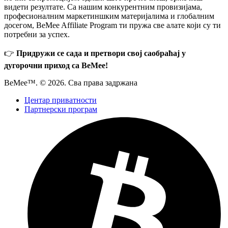
видети резултате. Са нашим конкурентним провизијама,
професионалним маркетиншким материјалима и глобалним
досегом, BeMee Affiliate Program ти пружа све алате који су ти
потребни за успех.
👉
Придружи се сада и претвори свој саобраћај у
дугорочни приход са BeMee!
BeMee™. © 2026. Сва права задржана
Центар приватности
Партнерски програм