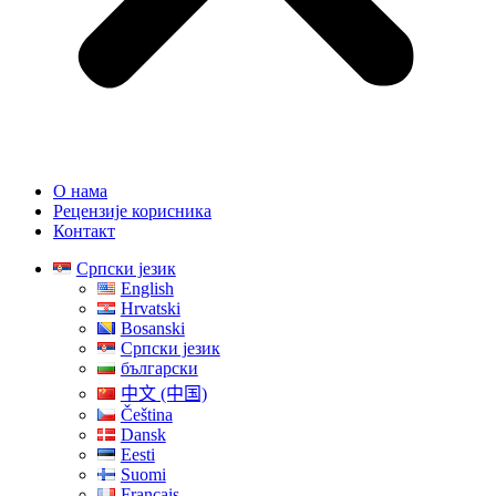
О нама
Рецензије корисника
Контакт
Српски језик
English
Hrvatski
Bosanski
Српски језик
български
中文 (中国)
Čeština
Dansk
Eesti
Suomi
Français