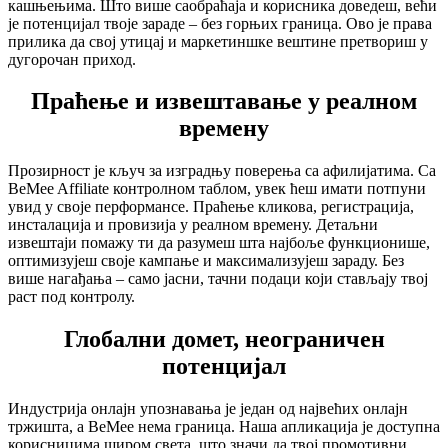
кашњењима. Што више саобраћаја и корисника доведеш, већи
је потенцијал твоје зараде – без горњих граница. Ово је права
прилика да свој утицај и маркетиншке вештине претвориш у
дугорочан приход.
Праћење и извештавање у реалном
времену
Прозирност је кључ за изградњу поверења са афилијатима. Са
BeMee Affiliate контролном таблом, увек ћеш имати потпуни
увид у своје перформансе. Праћење кликова, регистрација,
инсталација и провизија у реалном времену. Детаљни
извештаји помажу ти да разумеш шта најбоље функционише,
оптимизујеш своје кампање и максимализујеш зараду. Без
више нагађања – само јасни, тачни подаци који стављају твој
раст под контролу.
Глобални домет, неограничен
потенцијал
Индустрија онлајн упознавања је један од највећих онлајн
тржишта, а BeMee нема граница. Наша апликација је доступна
корисницима широм света, што значи да твој промотивни