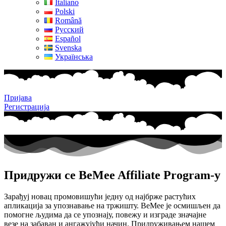
Italiano
Polski
Română
Русский
Español
Svenska
Українська
Пријава
Регистрација
Придружи се BeMee Affiliate Program-у
Зарађуј новац промовишући једну од најбрже растућих
апликација за упознавање на тржишту. BeMee је осмишљен да
помогне људима да се упознају, повежу и изграде значајне
везе на забаван и ангажујући начин. Придруживањем нашем