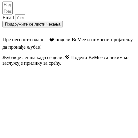
Email
Придружите се листи чекања
Пре него што одаш… ❤️ подели BeMee и помогни пријатељу
да пронађе љубав!
Љубав је лепша када се дели. 💖 Подели BeMee са неким ко
заслужује прилику за срећу.