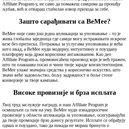
Affiliate Program-у, не само да помажеш самцима да пронађу
љубав, већ и отвараш стабилан извор прихода за себе.
Зашто сарађивати са BeMee?
BeMee није само још једна апликација за упознавање – то је
жива глобална заједница где самци могу истраживати искрене
везе без притиска. Потражња за услугама упознавања је већа
него икад, а BeMee нуди модерну, интуитивну и поуздану
платформу која држи кориснике ангажованим. Као део
Affiliate Program-а, промовисаћеш производ који је већ тражен,
што ти олакшава посао и чини твоје зараде конзистентнијим.
BeMee улаже значајна средства у корисничко искуство, што
значи веће задовољство, бољу задржаност и боље стопе
конверзије за твоје кампање.
Високе провизије и брза исплата
Твој труд заслужује награду, и наш Affiliate Program је
осмишљен са тим на уму. BeMee нуди изнадпросечне
провизије у области апликација за упознавање, осигуравајући
да твоје промоције брзо донесу резултате. Исплате се обрађују
одмах и поуздано, тако да никада не мораш бринути о