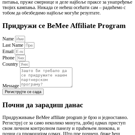
питања, пруже смернице и деле најбоље праксе за унапређење
твојих кампања. Никада се нећеш осећати сам – радићемо с
тобом да обезбедимо најбоље могуће резултате.
Придружи се BeMee Affiliate Program
Name
Last Name
Email
Phone
Country
Message
Региструјте се сада
Почни да зарадиш данас
Придруживање BeMee affiliate program је брзо и једноставно.
Региструј се за само неколико минута, добиј одмах приступ
свом личном контролном панелу и праћењем линкова, и
почни са промоцијом одмах. Што пре почнеш, брже ћеш