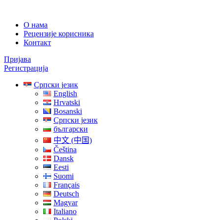
О нама
Рецензије корисника
Контакт
Пријава
Регистрација
Српски језик
English
Hrvatski
Bosanski
Српски језик
български
中文 (中国)
Čeština
Dansk
Eesti
Suomi
Français
Deutsch
Magyar
Italiano