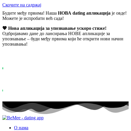
Скочите на садржај
Будите међу првима! Наша
НОВА dating апликација
је овде!
Можете је испробати већ сада!
💖 Нова апликација за упознавање ускоро стиже!
Одбројавамо дане до лансирања НОВЕ апликације за
упознавање – буди међу првима који ће открити нови начин
упознавања!
Већ више од
0+
пријављених на листу чекања ...
Status: PERMISSION_DENIED - User does not have sufficient permis
for this property. To learn more about Property ID, see
https://developers.google.com/analytics/devguides/reporting/data/v1/pro
id.
Status: PERMISSION_DENIED - User does not have sufficient permis
for this property. To learn more about Property ID, see
https://developers.google.com/analytics/devguides/reporting/data/v1/pro
id. посета у последњих 28 дана
О нама