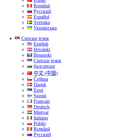
Polski
Română
Русский
Español
Svenska
Українська
Српски језик
English
Hrvatski
Bosanski
Српски језик
български
中文 (中国)
Čeština
Dansk
Eesti
Suomi
Français
Deutsch
Magyar
Italiano
Polski
Română
Русский