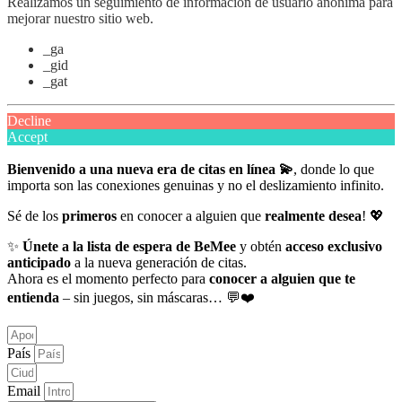
Realizamos un seguimiento de información de usuario anónima para
mejorar nuestro sitio web.
_ga
_gid
_gat
Decline
Accept
Bienvenido a una nueva era de citas en línea 💫
, donde lo que
importa son las conexiones genuinas y no el deslizamiento infinito.
Sé de los
primeros
en conocer a alguien que
realmente desea
! 💖
✨
Únete a la lista de espera de BeMee
y obtén
acceso exclusivo
anticipado
a la nueva generación de citas.
Ahora es el momento perfecto para
conocer a alguien que te
entienda
– sin juegos, sin máscaras… 💬❤️
País
Email