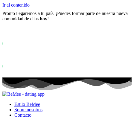
Ir al contenido
Pronto llegaremos a tu país. ¡Puedes formar parte de nuestra nueva
comunidad de citas
hoy
!
Ya más de
0+
registrados en la lista de espera ...
Status: PERMISSION_DENIED - User does not have sufficient permiss
for this property. To learn more about Property ID, see
https://developers.google.com/analytics/devguides/reporting/data/v1/pro
id.
Status: PERMISSION_DENIED - User does not have sufficient permis
for this property. To learn more about Property ID, see
https://developers.google.com/analytics/devguides/reporting/data/v1/pro
id. visitas en los últimos 28 días
Estilo BeMee
Sobre nosotros
Contacto