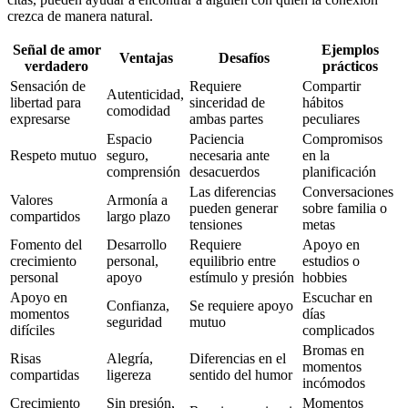
crezca de manera natural.
Señal de amor
Ejemplos
Ventajas
Desafíos
verdadero
prácticos
Sensación de
Requiere
Compartir
Autenticidad,
libertad para
sinceridad de
hábitos
comodidad
expresarse
ambas partes
peculiares
Espacio
Paciencia
Compromisos
Respeto mutuo
seguro,
necesaria ante
en la
comprensión
desacuerdos
planificación
Las diferencias
Conversaciones
Valores
Armonía a
pueden generar
sobre familia o
compartidos
largo plazo
tensiones
metas
Fomento del
Desarrollo
Requiere
Apoyo en
crecimiento
personal,
equilibrio entre
estudios o
personal
apoyo
estímulo y presión
hobbies
Apoyo en
Escuchar en
Confianza,
Se requiere apoyo
momentos
días
seguridad
mutuo
difíciles
complicados
Bromas en
Risas
Alegría,
Diferencias en el
momentos
compartidas
ligereza
sentido del humor
incómodos
Crecimiento
Sin presión,
Momentos