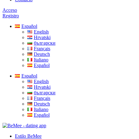
Acceso
Registro
Español
English
Hrvatski
български
Français
Deutsch
Italiano
Español
Español
English
Hrvatski
български
Français
Deutsch
Italiano
Español
Estilo BeMee