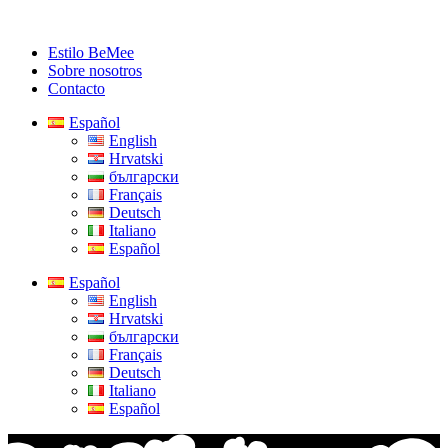
Estilo BeMee
Sobre nosotros
Contacto
Español
English
Hrvatski
български
Français
Deutsch
Italiano
Español
Español
English
Hrvatski
български
Français
Deutsch
Italiano
Español