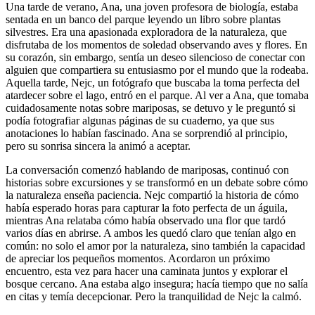
Una tarde de verano, Ana, una joven profesora de biología, estaba
sentada en un banco del parque leyendo un libro sobre plantas
silvestres. Era una apasionada exploradora de la naturaleza, que
disfrutaba de los momentos de soledad observando aves y flores. En
su corazón, sin embargo, sentía un deseo silencioso de conectar con
alguien que compartiera su entusiasmo por el mundo que la rodeaba.
Aquella tarde, Nejc, un fotógrafo que buscaba la toma perfecta del
atardecer sobre el lago, entró en el parque. Al ver a Ana, que tomaba
cuidadosamente notas sobre mariposas, se detuvo y le preguntó si
podía fotografiar algunas páginas de su cuaderno, ya que sus
anotaciones lo habían fascinado. Ana se sorprendió al principio,
pero su sonrisa sincera la animó a aceptar.
La conversación comenzó hablando de mariposas, continuó con
historias sobre excursiones y se transformó en un debate sobre cómo
la naturaleza enseña paciencia. Nejc compartió la historia de cómo
había esperado horas para capturar la foto perfecta de un águila,
mientras Ana relataba cómo había observado una flor que tardó
varios días en abrirse. A ambos les quedó claro que tenían algo en
común: no solo el amor por la naturaleza, sino también la capacidad
de apreciar los pequeños momentos. Acordaron un próximo
encuentro, esta vez para hacer una caminata juntos y explorar el
bosque cercano. Ana estaba algo insegura; hacía tiempo que no salía
en citas y temía decepcionar. Pero la tranquilidad de Nejc la calmó.