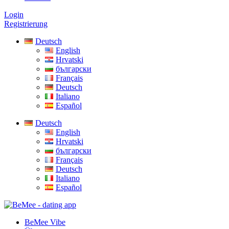
Login
Registrierung
Deutsch
English
Hrvatski
български
Français
Deutsch
Italiano
Español
Deutsch
English
Hrvatski
български
Français
Deutsch
Italiano
Español
BeMee Vibe