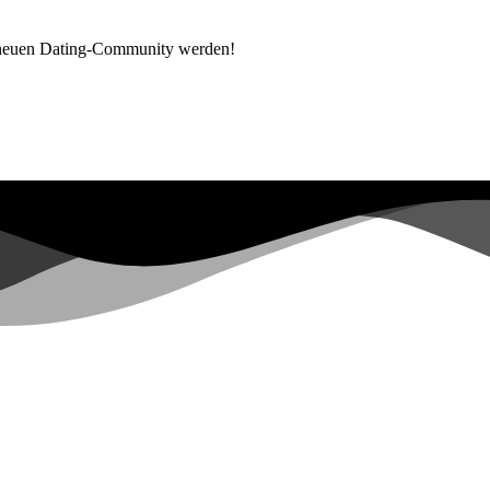
 neuen Dating-Community werden!
Bereits mehr als
0+
auf der Warteliste registriert ...
|
ot have sufficient permissions for this property. To learn more about 
ers.google.com/analytics/devguides/reporting/data/v1/property-id.
ons for this property. To learn more about Property ID, see https://deve
Besuche in den letzten 28 Tagen