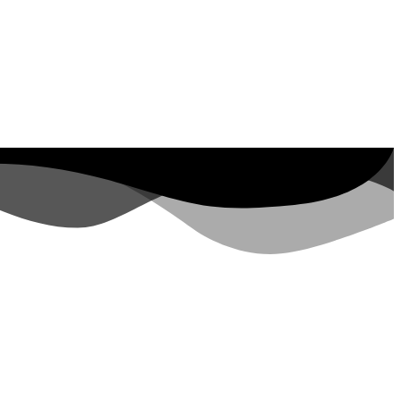
Property ID, see
Besuche in den letzten 7
Tagen
lopers.google.com/analytics/devguides/reporting/data/v1/property-id.