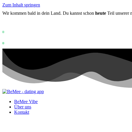
Zum Inhalt springen
Wir kommen bald in dein Land. Du kannst schon
heute
Teil unserer
Status: PERMISSION_DENIED - User does n
https://develop
Status: PERMISSION_DENIED - User does not have sufficient permissi
BeMee Vibe
Über uns
Kontakt