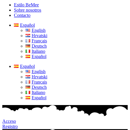
Estilo BeMee
Sobre nosotros
Contacto
Español
English
Hrvatski
Français
Deutsch
Italiano
Español
Español
English
Hrvatski
Français
Deutsch
Italiano
Español
Acceso
Registro