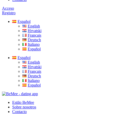
Acceso
Registro
Español
English
Hrvatski
Français
Deutsch
Italiano
Español
Español
English
Hrvatski
Français
Deutsch
Italiano
Español
Estilo BeMee
Sobre nosotros
Contacto