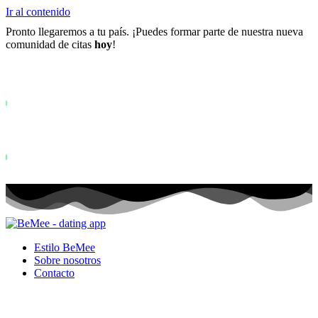
Ir al contenido
Pronto llegaremos a tu país. ¡Puedes formar parte de nuestra nueva
comunidad de citas
hoy
!
Ya más de
0+
registrados en la lista de espera ...
Status: PERMISSION_DENIED - User does not have sufficient permiss
for this property. To learn more about Property ID, see
https://developers.google.com/analytics/devguides/reporting/data/v1/pro
id.
Status: PERMISSION_DENIED - User does not have sufficient permis
for this property. To learn more about Property ID, see
https://developers.google.com/analytics/devguides/reporting/data/v1/pro
id. visitas en los últimos 28 días
Estilo BeMee
Sobre nosotros
Contacto