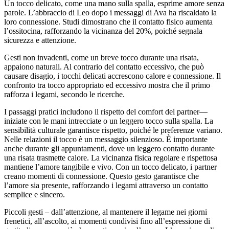
Un tocco delicato, come una mano sulla spalla, esprime amore senza
parole. L’abbraccio di Leo dopo i messaggi di Ava ha riscaldato la
loro connessione. Studi dimostrano che il contatto fisico aumenta
l’ossitocina, rafforzando la vicinanza del 20%, poiché segnala
sicurezza e attenzione.
Gesti non invadenti, come un breve tocco durante una risata,
appaiono naturali. Al contrario del contatto eccessivo, che può
causare disagio, i tocchi delicati accrescono calore e connessione. Il
confronto tra tocco appropriato ed eccessivo mostra che il primo
rafforza i legami, secondo le ricerche.
I passaggi pratici includono il rispetto del comfort del partner—
iniziate con le mani intrecciate o un leggero tocco sulla spalla. La
sensibilità culturale garantisce rispetto, poiché le preferenze variano.
Nelle relazioni il tocco è un messaggio silenzioso. È importante
anche durante gli appuntamenti, dove un leggero contatto durante
una risata trasmette calore. La vicinanza fisica regolare e rispettosa
mantiene l’amore tangibile e vivo. Con un tocco delicato, i partner
creano momenti di connessione. Questo gesto garantisce che
l’amore sia presente, rafforzando i legami attraverso un contatto
semplice e sincero.
Piccoli gesti – dall’attenzione, al mantenere il legame nei giorni
frenetici, all’ascolto, ai momenti condivisi fino all’espressione di