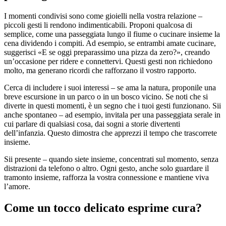
I momenti condivisi sono come gioielli nella vostra relazione –
piccoli gesti li rendono indimenticabili. Proponi qualcosa di
semplice, come una passeggiata lungo il fiume o cucinare insieme la
cena dividendo i compiti. Ad esempio, se entrambi amate cucinare,
suggerisci «E se oggi preparassimo una pizza da zero?», creando
un’occasione per ridere e connettervi. Questi gesti non richiedono
molto, ma generano ricordi che rafforzano il vostro rapporto.
Cerca di includere i suoi interessi – se ama la natura, proponile una
breve escursione in un parco o in un bosco vicino. Se noti che si
diverte in questi momenti, è un segno che i tuoi gesti funzionano. Sii
anche spontaneo – ad esempio, invitala per una passeggiata serale in
cui parlare di qualsiasi cosa, dai sogni a storie divertenti
dell’infanzia. Questo dimostra che apprezzi il tempo che trascorrete
insieme.
Sii presente – quando siete insieme, concentrati sul momento, senza
distrazioni da telefono o altro. Ogni gesto, anche solo guardare il
tramonto insieme, rafforza la vostra connessione e mantiene viva
l’amore.
Come un tocco delicato esprime cura?