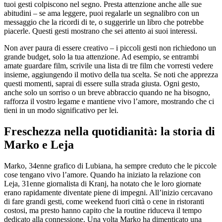
tuoi gesti colpiscono nel segno. Presta attenzione anche alle sue
abitudini – se ama leggere, puoi regalarle un segnalibro con un
messaggio che la ricordi di te, o suggerirle un libro che potrebbe
piacerle. Questi gesti mostrano che sei attento ai suoi interessi.
Non aver paura di essere creativo – i piccoli gesti non richiedono un
grande budget, solo la tua attenzione. Ad esempio, se entrambi
amate guardare film, scrivile una lista di tre film che vorresti vedere
insieme, aggiungendo il motivo della tua scelta. Se noti che apprezza
questi momenti, saprai di essere sulla strada giusta. Ogni gesto,
anche solo un sorriso o un breve abbraccio quando ne ha bisogno,
rafforza il vostro legame e mantiene vivo l’amore, mostrando che ci
tieni in un modo significativo per lei.
Freschezza nella quotidianità: la storia di
Marko e Leja
Marko, 34enne grafico di Lubiana, ha sempre creduto che le piccole
cose tengano vivo l’amore. Quando ha iniziato la relazione con
Leja, 31enne giornalista di Kranj, ha notato che le loro giornate
erano rapidamente diventate piene di impegni. All’inizio cercavano
di fare grandi gesti, come weekend fuori città o cene in ristoranti
costosi, ma presto hanno capito che la routine riduceva il tempo
dedicato alla connessione. Una volta Marko ha dimenticato una