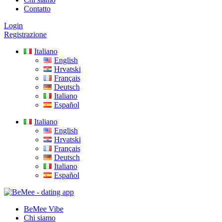
Contatto
Login
Registrazione
Italiano
English
Hrvatski
Français
Deutsch
Italiano
Español
Italiano
English
Hrvatski
Français
Deutsch
Italiano
Español
BeMee Vibe
Chi siamo