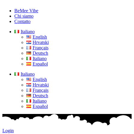
BeMee Vibe
Chi siamo
Contatto
Italiano
English
Hrvatski
Français
Deutsch
Italiano
Español
Italiano
English
Hrvatski
Français
Deutsch
Italiano
Español
Login