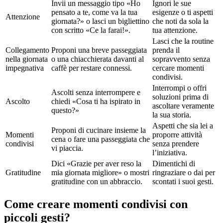
Invii un messaggio tipo «Ho
Ignori le sue
pensato a te, come va la tua
esigenze o ti aspetti
Attenzione
giornata?» o lasci un bigliettino
che noti da sola la
con scritto «Ce la farai!».
tua attenzione.
Lasci che la routine
Collegamento
Proponi una breve passeggiata
prenda il
nella giornata
o una chiacchierata davanti al
sopravvento senza
impegnativa
caffè per restare connessi.
cercare momenti
condivisi.
Interrompi o offri
Ascolti senza interrompere e
soluzioni prima di
Ascolto
chiedi «Cosa ti ha ispirato in
ascoltare veramente
questo?»
la sua storia.
Aspetti che sia lei a
Proponi di cucinare insieme la
Momenti
proporre attività
cena o fare una passeggiata che
condivisi
senza prendere
vi piaccia.
l’iniziativa.
Dici «Grazie per aver reso la
Dimentichi di
Gratitudine
mia giornata migliore» o mostri
ringraziare o dai per
gratitudine con un abbraccio.
scontati i suoi gesti.
Come creare momenti condivisi con
piccoli gesti?