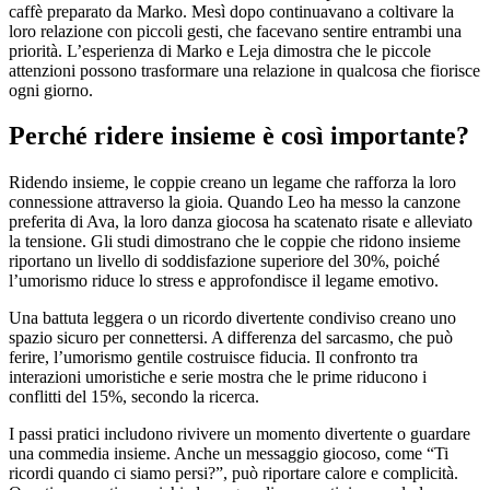
caffè preparato da Marko. Mesì dopo continuavano a coltivare la
loro relazione con piccoli gesti, che facevano sentire entrambi una
priorità. L’esperienza di Marko e Leja dimostra che le piccole
attenzioni possono trasformare una relazione in qualcosa che fiorisce
ogni giorno.
Perché ridere insieme è così importante?
Ridendo insieme, le coppie creano un legame che rafforza la loro
connessione attraverso la gioia. Quando Leo ha messo la canzone
preferita di Ava, la loro danza giocosa ha scatenato risate e alleviato
la tensione. Gli studi dimostrano che le coppie che ridono insieme
riportano un livello di soddisfazione superiore del 30%, poiché
l’umorismo riduce lo stress e approfondisce il legame emotivo.
Una battuta leggera o un ricordo divertente condiviso creano uno
spazio sicuro per connettersi. A differenza del sarcasmo, che può
ferire, l’umorismo gentile costruisce fiducia. Il confronto tra
interazioni umoristiche e serie mostra che le prime riducono i
conflitti del 15%, secondo la ricerca.
I passi pratici includono rivivere un momento divertente o guardare
una commedia insieme. Anche un messaggio giocoso, come “Ti
ricordi quando ci siamo persi?”, può riportare calore e complicità.