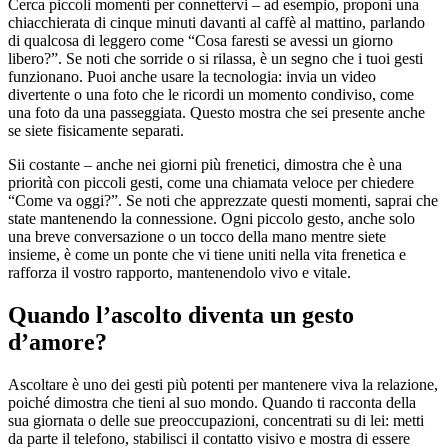
Cerca piccoli momenti per connettervi – ad esempio, proponi una
chiacchierata di cinque minuti davanti al caffè al mattino, parlando
di qualcosa di leggero come “Cosa faresti se avessi un giorno
libero?”. Se noti che sorride o si rilassa, è un segno che i tuoi gesti
funzionano. Puoi anche usare la tecnologia: invia un video
divertente o una foto che le ricordi un momento condiviso, come
una foto da una passeggiata. Questo mostra che sei presente anche
se siete fisicamente separati.
Sii costante – anche nei giorni più frenetici, dimostra che è una
priorità con piccoli gesti, come una chiamata veloce per chiedere
“Come va oggi?”. Se noti che apprezzate questi momenti, saprai che
state mantenendo la connessione. Ogni piccolo gesto, anche solo
una breve conversazione o un tocco della mano mentre siete
insieme, è come un ponte che vi tiene uniti nella vita frenetica e
rafforza il vostro rapporto, mantenendolo vivo e vitale.
Quando l’ascolto diventa un gesto
d’amore?
Ascoltare è uno dei gesti più potenti per mantenere viva la relazione,
poiché dimostra che tieni al suo mondo. Quando ti racconta della
sua giornata o delle sue preoccupazioni, concentrati su di lei: metti
da parte il telefono, stabilisci il contatto visivo e mostra di essere