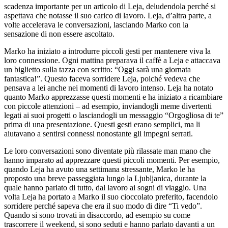
scadenza importante per un articolo di Leja, deludendola perché si
aspettava che notasse il suo carico di lavoro. Leja, d’altra parte, a
volte accelerava le conversazioni, lasciando Marko con la
sensazione di non essere ascoltato.
Marko ha iniziato a introdurre piccoli gesti per mantenere viva la
loro connessione. Ogni mattina preparava il caffè a Leja e attaccava
un biglietto sulla tazza con scritto: “Oggi sarà una giornata
fantastica!”. Questo faceva sorridere Leja, poiché vedeva che
pensava a lei anche nei momenti di lavoro intenso. Leja ha notato
quanto Marko apprezzasse questi momenti e ha iniziato a ricambiare
con piccole attenzioni – ad esempio, inviandogli meme divertenti
legati ai suoi progetti o lasciandogli un messaggio “Orgogliosa di te”
prima di una presentazione. Questi gesti erano semplici, ma li
aiutavano a sentirsi connessi nonostante gli impegni serrati.
Le loro conversazioni sono diventate più rilassate man mano che
hanno imparato ad apprezzare questi piccoli momenti. Per esempio,
quando Leja ha avuto una settimana stressante, Marko le ha
proposto una breve passeggiata lungo la Ljubljanica, durante la
quale hanno parlato di tutto, dal lavoro ai sogni di viaggio. Una
volta Leja ha portato a Marko il suo cioccolato preferito, facendolo
sorridere perché sapeva che era il suo modo di dire “Ti vedo”.
Quando si sono trovati in disaccordo, ad esempio su come
trascorrere il weekend, si sono seduti e hanno parlato davanti a un