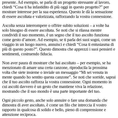
presente. Ad esempio, se parla di un progetto stressante al lavoro,
chiedi “Cosa ti ha infastidito di più oggi in questo progetto?” per
mostrare interesse per la sua esperienza. Questo le dà la sensazione
di essere ascoltata e valorizzata, rafforzando la vostra connessione.
Ascolta senza interrompere o offrire subito soluzioni – a volte ha
solo bisogno di essere ascoltata. Se noti che si rilassa mentre
condividi il suo momento, è un segno che il tuo ascolto funziona
come gesto d’amore. Ad esempio, se ti parla dei suoi sogni, come un
viaggio in un luogo nuovo, annuisci e chiedi “Cosa ti entusiasma di
più di questo posto?”. Questo dimostra che apprezzi i suoi pensieri e
sentimenti, costruendo fiducia.
Non aver paura di mostrare che hai ascoltato – per esempio, se ha
menzionato di amare una certa canzone, riproducila la prossima
volta che siete insieme o inviale un messaggio “Mi sei venuta in
mente quando ho sentito questa canzone”. Se noti che sorride, saprai
che il tuo ascolto rafforza la vostra connessione. Ogni momento in
cui ascolti davvero è un gesto che mantiene viva la relazione,
mostrando che il suo mondo è una parte importante del tuo.
Ogni piccolo gesto, anche solo annuire o fare una domanda che
dimostra di aver ascoltato, è come un filo che intreccia il vostro
rapporto in qualcosa di solido e bello, pieno di comprensione e
attenzione reciproca.