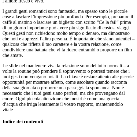
l’amore fresco e vivo.
I grandi gesti romantici sono fantastici, ma spesso sono le piccole
cose a lasciare l’impressione più profonda. Per esempio, preparare il
caffè al mattino o lasciare un biglietto con scritto “Ce la fai!” prima
di un giorno importante può avere più significato di costosi viaggi.
Questi gesti non richiedono molto tempo o denaro, ma dimostrano
che noti e apprezzi l’altra persona. È importante che siano autentici –
qualcosa che rifletta il tuo carattere e la vostra relazione, come
condividere una battuta che vi fa ridere entrambi o proporre un film
che amate.
Le sfide nel mantenere viva la relazione sono del tutto normali – a
volte la routine può prendere il sopravvento o potresti temere che i
tuoi gesti non vengano notati. La chiave è restare attento alle piccole
opportunità per mostrare affetto, come ascoltare quando racconta
della sua giornata o proporre una passeggiata spontanea. Non è
necessario che i tuoi gesti siano perfetti, ma che provengano dal
cuore. Ogni piccola attenzione che mostri è come una goccia
d’acqua che irriga lentamente il vostro rapporto, mantenendolo
vitale.
Indice dei contenuti