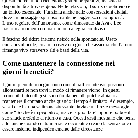
Questi momenti non richiedono grandi preparativi, ma solo la
disponibilità a trovare gioia. Nelle relazioni, il sorriso quotidiano è
un tonico essenziale. Funziona anche nelle conversazioni digitali,
dove un messaggio spiritoso mantiene leggerezza e complicità.
L’uso regolare dell’umorismo, come dimostrato da Ava e Leo,
trasforma momenti ordinari in pura allegria condivisa.
Il fascino del ridere insieme risiede nella spontaneità. Usato
consapevolmente, crea una riserva di gioia che assicura che l’amore
rimanga vivo attraverso alti e bassi della vita.
Come mantenere la connessione nei
giorni frenetici?
I giorni pieni di impegni sono come il traffico intenso: possono
allontanarti se non trovi il modo di rimanere vicino. In questi
momenti, i piccoli gesti sono fondamentali, poiché aiutano a
mantenere il contatto anche quando il tempo è limitato. Ad esempio,
se sai che ha una settimana stressante, inviale un breve messaggio
come “So che è impegnativo, ma ce la puoi fare” oppure portale il
suo snack preferito al ritorno a casa. Questi gesti mostrano che pensi
a lei anche quando entrambi siete occupati e creano la sensazione di
essere insieme, indipendentemente dalle circostanze.