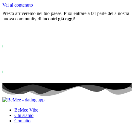
Vai al contenuto
Presto arriveremo nel tuo paese. Puoi entrare a far parte della nostra
nuova community di incontri
già oggi
!
Già più di
0+
iscritti alla lista d'attesa ...
Status: PERMISSION_DENIED - User does not have sufficient permiss
for this property. To learn more about Property ID, see
https://developers.google.com/analytics/devguides/reporting/data/v1/pro
id.
Status: PERMISSION_DENIED - User does not have sufficient permis
for this property. To learn more about Property ID, see
https://developers.google.com/analytics/devguides/reporting/data/v1/pro
id. visite negli ultimi 28 giorni
BeMee Vibe
Chi siamo
Contatto