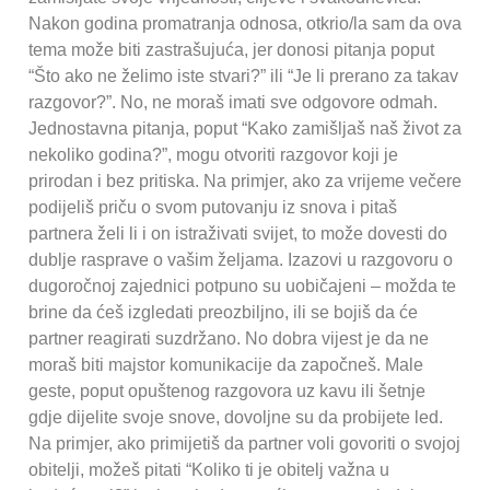
Nakon godina promatranja odnosa, otkrio/la sam da ova
tema može biti zastrašujuća, jer donosi pitanja poput
“Što ako ne želimo iste stvari?” ili “Je li prerano za takav
razgovor?”. No, ne moraš imati sve odgovore odmah.
Jednostavna pitanja, poput “Kako zamišljaš naš život za
nekoliko godina?”, mogu otvoriti razgovor koji je
prirodan i bez pritiska. Na primjer, ako za vrijeme večere
podijeliš priču o svom putovanju iz snova i pitaš
partnera želi li i on istraživati svijet, to može dovesti do
dublje rasprave o vašim željama. Izazovi u razgovoru o
dugoročnoj zajednici potpuno su uobičajeni – možda te
brine da ćeš izgledati preozbiljno, ili se bojiš da će
partner reagirati suzdržano. No dobra vijest je da ne
moraš biti majstor komunikacije da započneš. Male
geste, poput opuštenog razgovora uz kavu ili šetnje
gdje dijelite svoje snove, dovoljne su da probijete led.
Na primjer, ako primijetiš da partner voli govoriti o svojoj
obitelji, možeš pitati “Koliko ti je obitelj važna u