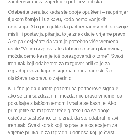
zainteresirani za zajednički put, bez pritiska.
Odaberite trenutak kada ste oboje opušteni – na primjer
tijekom šetnje ili uz kavu, kada nema vanjskih
ometanja. Ako primijetite da partner radosno dijeli svoje
misli ili postavlja pitanja, to je znak da je vrijeme pravo.
Ako pak osjećate da vam je potrebno više vremena,
recite “Volim razgovarati s tobom o našim planovima,
možda ćemo kasnije još porazgovarati o tome”. Svaki
trenutak koji odaberete za razgovor prilika je za
izgradnju veze koja je sigurna i puna radosti, što
olakšava raspravu o zajednici.
Ključno je da budete pozorni na partnerove signale –
ako se čini suzdržanim, možda nije pravo vrijeme, pa
pokušajte s lakšom temom i vratite se kasnije. Ako
primijetite da razgovor teče glatko i da se oboje
osjećate saslušano, to je znak da ste odabrali pravi
trenutak. Svaki korak koji napravite s osjećajem za
vrijeme prilika je za izgradnju odnosa koji je čvrst i