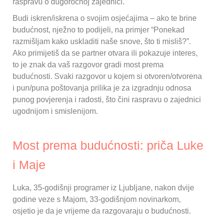
raspravu o dugoročnoj zajednici.
Budi iskren/iskrena o svojim osjećajima – ako te brine
budućnost, nježno to podijeli, na primjer “Ponekad
razmišljam kako uskladiti naše snove, što ti misliš?”.
Ako primijetiš da se partner otvara ili pokazuje interes,
to je znak da vaš razgovor gradi most prema
budućnosti. Svaki razgovor u kojem si otvoren/otvorena
i pun/puna poštovanja prilika je za izgradnju odnosa
punog povjerenja i radosti, što čini raspravu o zajednici
ugodnijom i smislenijom.
Most prema budućnosti: priča Luke
i Maje
Luka, 35-godišnji programer iz Ljubljane, nakon dvije
godine veze s Majom, 33-godišnjom novinarkom,
osjetio je da je vrijeme da razgovaraju o budućnosti.