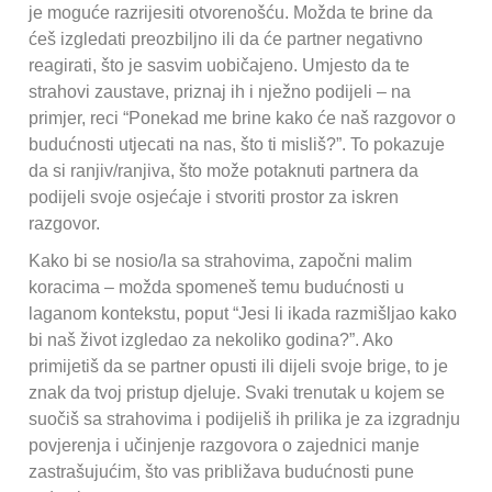
je moguće razrijesiti otvorenošću. Možda te brine da
ćeš izgledati preozbiljno ili da će partner negativno
reagirati, što je sasvim uobičajeno. Umjesto da te
strahovi zaustave, priznaj ih i nježno podijeli – na
primjer, reci “Ponekad me brine kako će naš razgovor o
budućnosti utjecati na nas, što ti misliš?”. To pokazuje
da si ranjiv/ranjiva, što može potaknuti partnera da
podijeli svoje osjećaje i stvoriti prostor za iskren
razgovor.
Kako bi se nosio/la sa strahovima, započni malim
koracima – možda spomeneš temu budućnosti u
laganom kontekstu, poput “Jesi li ikada razmišljao kako
bi naš život izgledao za nekoliko godina?”. Ako
primijetiš da se partner opusti ili dijeli svoje brige, to je
znak da tvoj pristup djeluje. Svaki trenutak u kojem se
suočiš sa strahovima i podijeliš ih prilika je za izgradnju
povjerenja i učinjenje razgovora o zajednici manje
zastrašujućim, što vas približava budućnosti pune