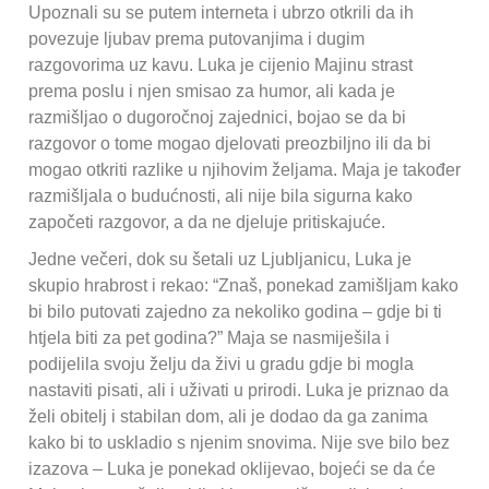
Upoznali su se putem interneta i ubrzo otkrili da ih
povezuje ljubav prema putovanjima i dugim
razgovorima uz kavu. Luka je cijenio Majinu strast
prema poslu i njen smisao za humor, ali kada je
razmišljao o dugoročnoj zajednici, bojao se da bi
razgovor o tome mogao djelovati preozbiljno ili da bi
mogao otkriti razlike u njihovim željama. Maja je također
razmišljala o budućnosti, ali nije bila sigurna kako
započeti razgovor, a da ne djeluje pritiskajuće.
Jedne večeri, dok su šetali uz Ljubljanicu, Luka je
skupio hrabrost i rekao: “Znaš, ponekad zamišljam kako
bi bilo putovati zajedno za nekoliko godina – gdje bi ti
htjela biti za pet godina?” Maja se nasmiješila i
podijelila svoju želju da živi u gradu gdje bi mogla
nastaviti pisati, ali i uživati u prirodi. Luka je priznao da
želi obitelj i stabilan dom, ali je dodao da ga zanima
kako bi to uskladio s njenim snovima. Nije sve bilo bez
izazova – Luka je ponekad oklijevao, bojeći se da će