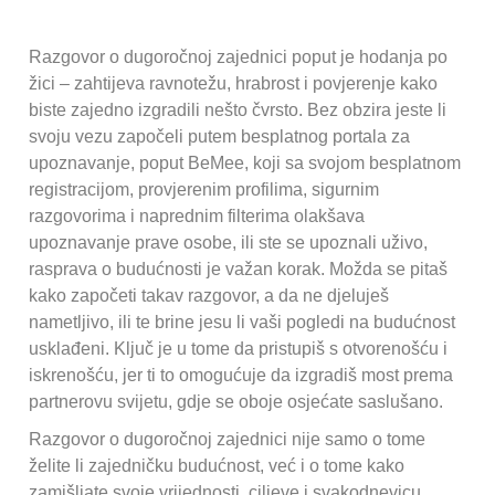
Razgovor o dugoročnoj zajednici poput je hodanja po
žici – zahtijeva ravnotežu, hrabrost i povjerenje kako
biste zajedno izgradili nešto čvrsto. Bez obzira jeste li
svoju vezu započeli putem besplatnog portala za
upoznavanje, poput BeMee, koji sa svojom besplatnom
registracijom, provjerenim profilima, sigurnim
razgovorima i naprednim filterima olakšava
upoznavanje prave osobe, ili ste se upoznali uživo,
rasprava o budućnosti je važan korak. Možda se pitaš
kako započeti takav razgovor, a da ne djeluješ
nametljivo, ili te brine jesu li vaši pogledi na budućnost
usklađeni. Ključ je u tome da pristupiš s otvorenošću i
iskrenošću, jer ti to omogućuje da izgradiš most prema
partnerovu svijetu, gdje se oboje osjećate saslušano.
Razgovor o dugoročnoj zajednici nije samo o tome
želite li zajedničku budućnost, već i o tome kako
zamišljate svoje vrijednosti, ciljeve i svakodnevicu.