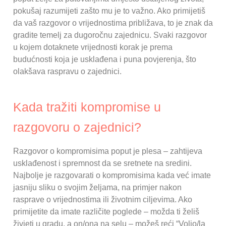
pokušaj razumijeti zašto mu je to važno. Ako primijetiš
da vaš razgovor o vrijednostima približava, to je znak da
gradite temelj za dugoročnu zajednicu. Svaki razgovor
u kojem dotaknete vrijednosti korak je prema
budućnosti koja je usklađena i puna povjerenja, što
olakšava raspravu o zajednici.
Kada tražiti kompromise u
razgovoru o zajednici?
Razgovor o kompromisima poput je plesa – zahtijeva
usklađenost i spremnost da se sretnete na sredini.
Najbolje je razgovarati o kompromisima kada već imate
jasniju sliku o svojim željama, na primjer nakon
rasprave o vrijednostima ili životnim ciljevima. Ako
primijetite da imate različite poglede – možda ti želiš
živjeti u gradu, a on/ona na selu – možeš reći “Volio/la