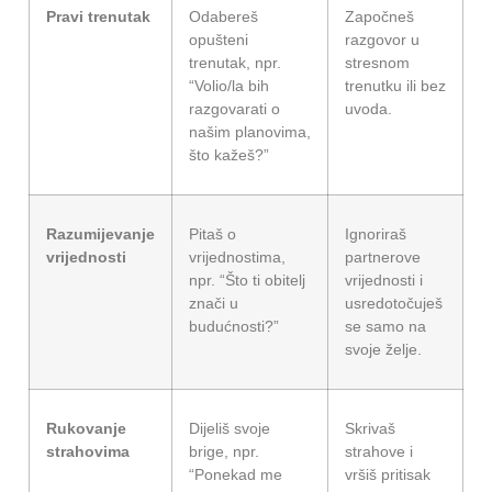
Pravi trenutak
Odabereš
Započneš
opušteni
razgovor u
trenutak, npr.
stresnom
“Volio/la bih
trenutku ili bez
razgovarati o
uvoda.
našim planovima,
što kažeš?”
Razumijevanje
Pitaš o
Ignoriraš
vrijednosti
vrijednostima,
partnerove
npr. “Što ti obitelj
vrijednosti i
znači u
usredotočuješ
budućnosti?”
se samo na
svoje želje.
Rukovanje
Dijeliš svoje
Skrivaš
strahovima
brige, npr.
strahove i
“Ponekad me
vršiš pritisak