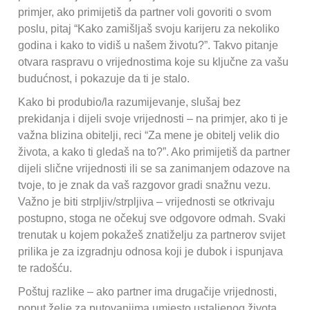
primjer, ako primijetiš da partner voli govoriti o svom
poslu, pitaj “Kako zamišljaš svoju karijeru za nekoliko
godina i kako to vidiš u našem životu?”. Takvo pitanje
otvara raspravu o vrijednostima koje su ključne za vašu
budućnost, i pokazuje da ti je stalo.
Kako bi produbio/la razumijevanje, slušaj bez
prekidanja i dijeli svoje vrijednosti – na primjer, ako ti je
važna blizina obitelji, reci “Za mene je obitelj velik dio
života, a kako ti gledaš na to?”. Ako primijetiš da partner
dijeli slične vrijednosti ili se sa zanimanjem odazove na
tvoje, to je znak da vaš razgovor gradi snažnu vezu.
Važno je biti strpljiv/strpljiva – vrijednosti se otkrivaju
postupno, stoga ne očekuj sve odgovore odmah. Svaki
trenutak u kojem pokažeš znatiželju za partnerov svijet
prilika je za izgradnju odnosa koji je dubok i ispunjava
te radošću.
Poštuj razlike – ako partner ima drugačije vrijednosti,
poput želje za putovanjima umjesto ustaljenog života,