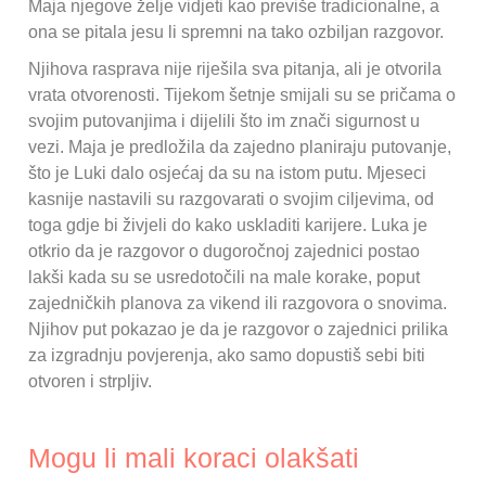
Maja njegove želje vidjeti kao previše tradicionalne, a
ona se pitala jesu li spremni na tako ozbiljan razgovor.
Njihova rasprava nije riješila sva pitanja, ali je otvorila
vrata otvorenosti. Tijekom šetnje smijali su se pričama o
svojim putovanjima i dijelili što im znači sigurnost u
vezi. Maja je predložila da zajedno planiraju putovanje,
što je Luki dalo osjećaj da su na istom putu. Mjeseci
kasnije nastavili su razgovarati o svojim ciljevima, od
toga gdje bi živjeli do kako uskladiti karijere. Luka je
otkrio da je razgovor o dugoročnoj zajednici postao
lakši kada su se usredotočili na male korake, poput
zajedničkih planova za vikend ili razgovora o snovima.
Njihov put pokazao je da je razgovor o zajednici prilika
za izgradnju povjerenja, ako samo dopustiš sebi biti
otvoren i strpljiv.
Mogu li mali koraci olakšati