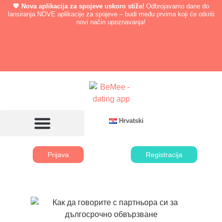
💖 Nova aplikacija za spojeve uskoro stiže!
Odbrojavamo dane do
lansiranja NOVE aplikacije za spojeve – budi među prvima koji će otkriti
novi način upoznavanja!
Hrvatski
Prijava
Registracija