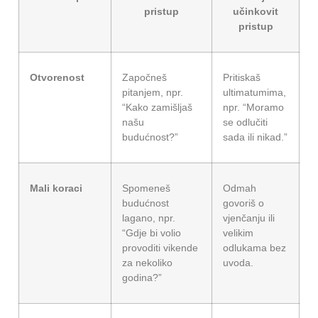
pristup
učinkovit
pristup
Otvorenost
Započneš
Pritiskaš
pitanjem, npr.
ultimatumima,
“Kako zamišljaš
npr. “Moramo
našu
se odlučiti
budućnost?”
sada ili nikad.”
Mali koraci
Spomeneš
Odmah
budućnost
govoriš o
lagano, npr.
vjenčanju ili
“Gdje bi volio
velikim
provoditi vikende
odlukama bez
za nekoliko
uvoda.
godina?”