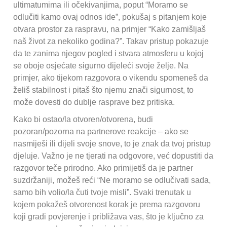
ultimatumima ili očekivanjima, poput “Moramo se
odlučiti kamo ovaj odnos ide”, pokušaj s pitanjem koje
otvara prostor za raspravu, na primjer “Kako zamišljaš
naš život za nekoliko godina?”. Takav pristup pokazuje
da te zanima njegov pogled i stvara atmosferu u kojoj
se oboje osjećate sigurno dijeleći svoje želje. Na
primjer, ako tijekom razgovora o vikendu spomeneš da
želiš stabilnost i pitaš što njemu znači sigurnost, to
može dovesti do dublje rasprave bez pritiska.
Kako bi ostao/la otvoren/otvorena, budi
pozoran/pozorna na partnerove reakcije – ako se
nasmiješi ili dijeli svoje snove, to je znak da tvoj pristup
djeluje. Važno je ne tjerati na odgovore, već dopustiti da
razgovor teče prirodno. Ako primijetiš da je partner
suzdržaniji, možeš reći “Ne moramo se odlučivati sada,
samo bih volio/la čuti tvoje misli”. Svaki trenutak u
kojem pokažeš otvorenost korak je prema razgovoru
koji gradi povjerenje i približava vas, što je ključno za