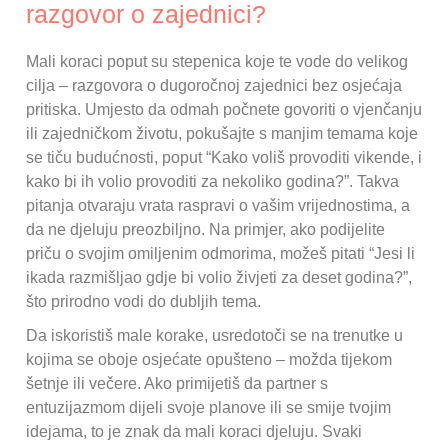
razgovor o zajednici?
Mali koraci poput su stepenica koje te vode do velikog
cilja – razgovora o dugoročnoj zajednici bez osjećaja
pritiska. Umjesto da odmah počnete govoriti o vjenčanju
ili zajedničkom životu, pokušajte s manjim temama koje
se tiču budućnosti, poput “Kako voliš provoditi vikende, i
kako bi ih volio provoditi za nekoliko godina?”. Takva
pitanja otvaraju vrata raspravi o vašim vrijednostima, a
da ne djeluju preozbiljno. Na primjer, ako podijelite
priču o svojim omiljenim odmorima, možeš pitati “Jesi li
ikada razmišljao gdje bi volio živjeti za deset godina?”,
što prirodno vodi do dubljih tema.
Da iskoristiš male korake, usredotoči se na trenutke u
kojima se oboje osjećate opušteno – možda tijekom
šetnje ili večere. Ako primijetiš da partner s
entuzijazmom dijeli svoje planove ili se smije tvojim
idejama, to je znak da mali koraci djeluju. Svaki