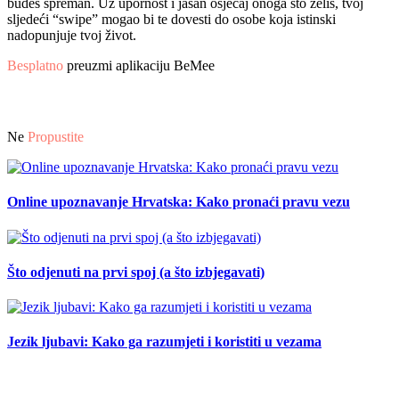
budeš spreman. Uz upornost i jasan osjećaj onoga što želiš, tvoj
sljedeći “swipe” mogao bi te dovesti do osobe koja istinski
nadopunjuje tvoj život.
Besplatno
preuzmi aplikaciju BeMee
Ne
Propustite
Online upoznavanje Hrvatska: Kako pronaći pravu vezu
Što odjenuti na prvi spoj (a što izbjegavati)
Jezik ljubavi: Kako ga razumjeti i koristiti u vezama