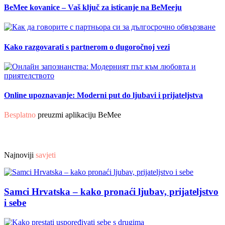
BeMee kovanice – Vaš ključ za isticanje na BeMeeju
Kako razgovarati s partnerom o dugoročnoj vezi
Online upoznavanje: Moderni put do ljubavi i prijateljstva
Besplatno
preuzmi aplikaciju BeMee
Najnoviji
savjeti
Samci Hrvatska – kako pronaći ljubav, prijateljstvo
i sebe