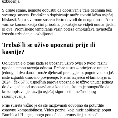
uzbuđenja.
S druge strane, nemojte dopustiti da dopisivanje traje tjednima bez
stvarnog susreta. Produženo dopisivanje može stvoriti lažan osjećaj
bliskosti, što u stvarnom susretu često dovodi do neugodnosti. Ako
vam se komunikacija čini prirodna, pokušajte se vidjeti unutar tjedan
ili dva. Promišljeno tempiranje vaših poteza omogućava ravnotežu
između uzbuđenja i ozbiljnosti.
Trebaš li se uživo upoznati prije ili
kasnije?
Odlučivanje o tome kada se upoznati uživo ovisi o tvojoj razini
ugode i tempu razvoja odnosa. Prebrz susret – primjerice unutar
jednog ili dva dana – može djelovati prenagljeno, pogotovo ako još
niste izgradili osnovno povjerenje. Prema izvješću eHarmonyja iz
2024., čak 67 % uspješnih parova upoznalo se uživo unutar jednog
do dva tjedna od uspostavljanja kontakta, što im je omogućilo da
kroz dopisivanje razviju osjećaj sigurnosti i međusobnog
razumijevanja.
Prije susreta važno je da ste razgovarali dovoljno da potvrdite
osnovnu kompatibilnost. Video pozivi, koje nude aplikacije poput
Bumblea i Hingea, mogu pomoći da premostite jaz između