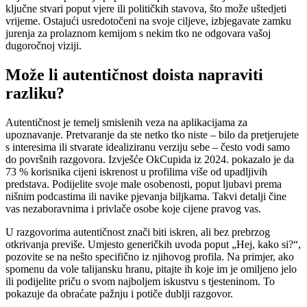
ključne stvari poput vjere ili političkih stavova, što može uštedjeti
vrijeme. Ostajući usredotočeni na svoje ciljeve, izbjegavate zamku
jurenja za prolaznom kemijom s nekim tko ne odgovara vašoj
dugoročnoj viziji.
Može li autentičnost doista napraviti
razliku?
Autentičnost je temelj smislenih veza na aplikacijama za
upoznavanje. Pretvaranje da ste netko tko niste – bilo da pretjerujete
s interesima ili stvarate idealiziranu verziju sebe – često vodi samo
do površnih razgovora. Izvješće OkCupida iz 2024. pokazalo je da
73 % korisnika cijeni iskrenost u profilima više od upadljivih
predstava. Podijelite svoje male osobenosti, poput ljubavi prema
nišnim podcastima ili navike pjevanja biljkama. Takvi detalji čine
vas nezaboravnima i privlače osobe koje cijene pravog vas.
U razgovorima autentičnost znači biti iskren, ali bez prebrzog
otkrivanja previše. Umjesto generičkih uvoda poput „Hej, kako si?“,
pozovite se na nešto specifično iz njihovog profila. Na primjer, ako
spomenu da vole talijansku hranu, pitajte ih koje im je omiljeno jelo
ili podijelite priču o svom najboljem iskustvu s tjesteninom. To
pokazuje da obraćate pažnju i potiče dublji razgovor.