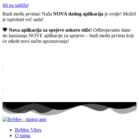
Idi na sadržaj
Budi među prvima! Naša
NOVA dating aplikacija
je ovdje! Možeš
je isprobati već sada!
💖 Nova aplikacija za spojeve uskoro stiže!
Odbrojavamo dane
do lansiranja NOVE aplikacije za spojeve – budi među prvima koji
će otkriti novi način upoznavanja!
Već više od
0+
prijavljenih na listu želja ...
Status: PERMISSION_DENIED - User does not have sufficient permiss
for this property. To learn more about Property ID, see
https://developers.google.com/analytics/devguides/reporting/data/v1/pro
id.
Status: PERMISSION_DENIED - User does not have sufficient permis
for this property. To learn more about Property ID, see
https://developers.google.com/analytics/devguides/reporting/data/v1/pro
id. posjeta u zadnjih 28 dana
BeMee Vibes
O nama