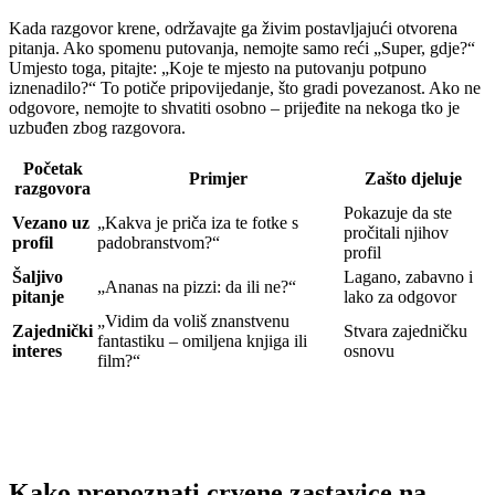
Kada razgovor krene, održavajte ga živim postavljajući otvorena
pitanja. Ako spomenu putovanja, nemojte samo reći „Super, gdje?“
Umjesto toga, pitajte: „Koje te mjesto na putovanju potpuno
iznenadilo?“ To potiče pripovijedanje, što gradi povezanost. Ako ne
odgovore, nemojte to shvatiti osobno – prijeđite na nekoga tko je
uzbuđen zbog razgovora.
Početak
Primjer
Zašto djeluje
razgovora
Pokazuje da ste
Vezano uz
„Kakva je priča iza te fotke s
pročitali njihov
profil
padobranstvom?“
profil
Šaljivo
Lagano, zabavno i
„Ananas na pizzi: da ili ne?“
pitanje
lako za odgovor
„Vidim da voliš znanstvenu
Zajednički
Stvara zajedničku
fantastiku – omiljena knjiga ili
interes
osnovu
film?“
Kako prepoznati crvene zastavice na