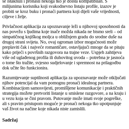
se istaknuli i pronašli nekoga tko je doista kompatibilan. S
milijunima korisnika koji svakodnevno listaju profile, izazov je
probiti se kroz buku i pronaći partnera koji dijeli vaše vrijednosti,
ciljeve i želje.
Privlačnost aplikacija za upoznavanje leži u njihovoj sposobnosti da
nas povežu s ljudima koje inače možda nikada ne bismo sreli – od
simpatičnog knjiškog moljca u obližnjem gradu do srodne duše na
drugoj strani svijeta. No, ovaj ogroman izbor mogućnosti može
preplaviti čak i najveće romantičare, ostavljajući mnoge da se pitaju
kako prijeći s površnih razgovora na trajne veze. Uspjeh zahtijeva
više od uglađenog profila ili duhovitog uvoda – potrebna je jasnoća
o tome što tražite, svjesno sudjelovanje i spremnost na prilagodbu
dok učite što funkcionira.
Razumijevanje suptilnosti aplikacija za upoznavanje može otključati
njihov potencijal da vam pomognu pronaći idealnog partnera.
Kombinacijom samosvijesti, promišljene komunikacije i praktičnih
strategija možete pretvoriti listanje u smislene razgovore, a na kraju i
u vezu koja se čini pravom. Putovanje može imati svoje pogreške,
ali s pravim pristupom moguće je pronaći nekoga tko upotpunjuje
vaš život na načine koje nikada niste zamislili.
Sadržaj