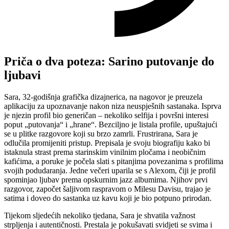
Priča o dva poteza: Sarino putovanje do
ljubavi
Sara, 32-godišnja grafička dizajnerica, na nagovor je preuzela
aplikaciju za upoznavanje nakon niza neuspješnih sastanaka. Isprva
je njezin profil bio generičan – nekoliko selfija i površni interesi
poput „putovanja“ i „hrane“. Bezciljno je listala profile, upuštajući
se u plitke razgovore koji su brzo zamrli. Frustrirana, Sara je
odlučila promijeniti pristup. Prepisala je svoju biografiju kako bi
istaknula strast prema starinskim vinilnim pločama i neobičnim
kafićima, a poruke je počela slati s pitanjima povezanima s profilima
svojih podudaranja. Jedne večeri uparila se s Alexom, čiji je profil
spominjao ljubav prema opskurnim jazz albumima. Njihov prvi
razgovor, započet šaljivom raspravom o Milesu Davisu, trajao je
satima i doveo do sastanka uz kavu koji je bio potpuno prirodan.
Tijekom sljedećih nekoliko tjedana, Sara je shvatila važnost
strpljenja i autentičnosti. Prestala je pokušavati svidjeti se svima i