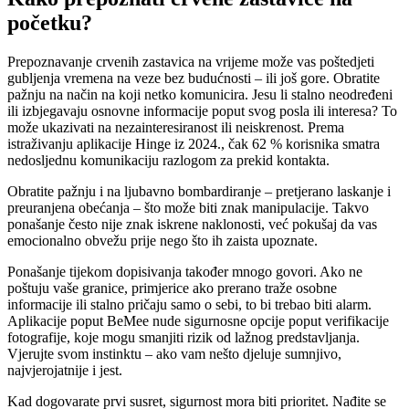
početku?
Prepoznavanje crvenih zastavica na vrijeme može vas poštedjeti
gubljenja vremena na veze bez budućnosti – ili još gore. Obratite
pažnju na način na koji netko komunicira. Jesu li stalno neodređeni
ili izbjegavaju osnovne informacije poput svog posla ili interesa? To
može ukazivati na nezainteresiranost ili neiskrenost. Prema
istraživanju aplikacije Hinge iz 2024., čak 62 % korisnika smatra
nedosljednu komunikaciju razlogom za prekid kontakta.
Obratite pažnju i na ljubavno bombardiranje – pretjerano laskanje i
preuranjena obećanja – što može biti znak manipulacije. Takvo
ponašanje često nije znak iskrene naklonosti, već pokušaj da vas
emocionalno obvežu prije nego što ih zaista upoznate.
Ponašanje tijekom dopisivanja također mnogo govori. Ako ne
poštuju vaše granice, primjerice ako prerano traže osobne
informacije ili stalno pričaju samo o sebi, to bi trebao biti alarm.
Aplikacije poput BeMee nude sigurnosne opcije poput verifikacije
fotografije, koje mogu smanjiti rizik od lažnog predstavljanja.
Vjerujte svom instinktu – ako vam nešto djeluje sumnjivo,
najvjerojatnije i jest.
Kad dogovarate prvi susret, sigurnost mora biti prioritet. Nađite se