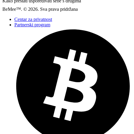
Kako prestati uspoređivati ​​sebe s drugima
BeMee™. © 2026. Sva prava pridržana
Centar za privatnost
Partnerski program