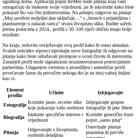
ugodnog doma. Aplikacija poput BeMee nude pitanja koja vam
omogućuju da istaknete svoje vrijednosti, pa ih iskoristite kako biste
pokazali što vas čini jedinstvenima. Na primjer, odgovor na pitanje
„Moj savršeni nedjeljni dan uključuje…“ s „brunch s prijateljima i
planinarenje u zalazak sunca“ stvara živopisnu sliku. Budite sažeti;
prema podacima z 2024., profili s 50–100 riječi obično imaju bolje
rezultate.
Na kraju, redovito osvježavajte svoj profil kako bi ostao aktualan.
Svakih nekoliko mjeseci isprobajte nove fotografije ili odgovore na
pitanja kako biste odražavali promjene u svom životu ili interesima.
Zastarjeli profil može signalizirati nezainteresiranost potencijalnim
partnerima. Ulaganjem vremena u promišljen i autentičan profil
povećavate šanse da privučete nekoga tko je na istoj valnoj duljini
kao vi.
Element
Učinite
Izbjegavajte
profila
Koristite jasne, recente slike
Izbjegavajte grupne
Fotografije
koje pokazuju vašu osobnost
fotografije ili jake filtere
Istaknite specifične interese i
Koristite generičke fraze
Biografija
vrijednosti
poput „samo pitaj“
Ostavljajte pitanja
Odgovarajte s živopisnim,
Pitanja
praznima ili previše
osobnim detaljima
nejasnima