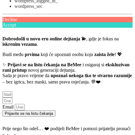
wordpress_logged_in_
wordpress_sec
Decline
Accept
Dobrodošli u novu eru online dejtanja 💫
, gdje je fokus na
iskrenim vezama
.
Budi među
prvima
koji će upoznati osobu koju
zaista žele
! 💖
✨
Prijavi se na listu čekanja na BeMee
i osiguraj si
ekskluzivan
rani pristup
novoj generaciji dejtanja.
Sada je pravo vrijeme da
upoznaš nekoga tko te stvarno razumije
– bez igrica, bez maski, samo prava osjećanja. 💬❤️
Email
Prijavite se na listu čekanja
Prije nego što odeš… ❤️ podijeli BeMee i pomozi prijatelju pronaći