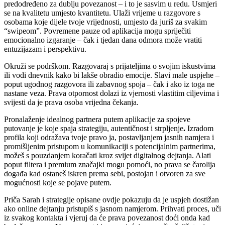
predodređeno za dublju povezanost – i to je sasvim u redu. Usmjeri
se na kvalitetu umjesto kvantitetu. Ulaži vrijeme u razgovore s
osobama koje dijele tvoje vrijednosti, umjesto da juriš za svakim
“swipeom”. Povremene pauze od aplikacija mogu spriječiti
emocionalno izgaranje – čak i tjedan dana odmora može vratiti
entuzijazam i perspektivu.
Okruži se podrškom. Razgovaraj s prijateljima o svojim iskustvima
ili vodi dnevnik kako bi lakše obradio emocije. Slavi male uspjehe –
poput ugodnog razgovora ili zabavnog spoja – čak i ako iz toga ne
nastane veza. Prava otpornost dolazi iz vjernosti vlastitim ciljevima i
svijesti da je prava osoba vrijedna čekanja.
Pronalaženje idealnog partnera putem aplikacije za spojeve
putovanje je koje spaja strategiju, autentičnost i strpljenje
.
Izradom
profila koji odražava tvoje pravo ja, postavljanjem jasnih namjera i
promišljenim pristupom u komunikaciji s potencijalnim partnerima,
možeš s pouzdanjem koračati kroz svijet digitalnog dejtanja. Alati
poput filtera i premium značajki mogu pomoći, no prava se čarolija
događa kad ostaneš iskren prema sebi, postojan i otvoren za sve
mogućnosti koje se pojave putem.
Priča Sarah i strategije opisane ovdje pokazuju da je uspjeh dostižan
ako online dejtanju pristupiš s jasnom namjerom. Prihvati proces, uči
iz svakog kontakta i vjeruj da će prava povezanost doći onda kad