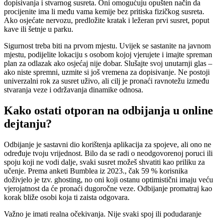
dopisivanja i stvarnog susreta. Oni omogućuju opušten način da
procijenite ima li među vama kemije bez pritiska fizičkog susreta.
Ako osjećate nervozu, predložite kratak i ležeran prvi susret, poput
kave ili šetnje u parku.
Sigurnost treba biti na prvom mjestu. Uvijek se sastanite na javnom
mjestu, podijelite lokaciju s osobom kojoj vjerujete i imajte spreman
plan za odlazak ako osjećaj nije dobar. Slušajte svoj unutarnji glas –
ako niste spremni, uzmite si još vremena za dopisivanje. Ne postoji
univerzalni rok za susret uživo, ali cilj je pronaći ravnotežu između
stvaranja veze i održavanja dinamike odnosa.
Kako ostati otporan na odbijanja u online
dejtanju?
Odbijanje je sastavni dio korištenja aplikacija za spojeve, ali ono ne
određuje tvoju vrijednost. Bilo da se radi o neodgovorenoj poruci ili
spoju koji ne vodi dalje, svaki susret možeš shvatiti kao priliku za
učenje. Prema anketi Bumblea iz 2023., čak 59 % korisnika
doživjelo je tzv. ghosting, no oni koji ostanu optimistični imaju veću
vjerojatnost da će pronaći dugoročne veze. Odbijanje promatraj kao
korak bliže osobi koja ti zaista odgovara.
Važno je imati realna očekivanja. Nije svaki spoj ili podudaranje