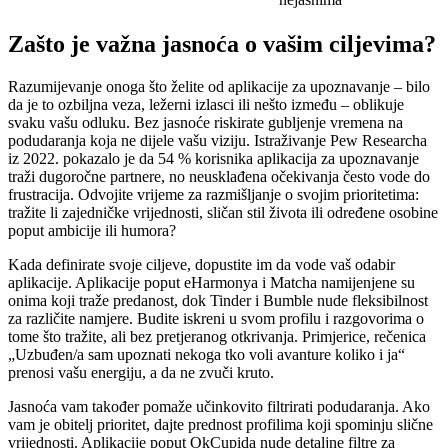
Zašto je važna jasnoća o vašim ciljevima?
Razumijevanje onoga što želite od aplikacije za upoznavanje – bilo
da je to ozbiljna veza, ležerni izlasci ili nešto između – oblikuje
svaku vašu odluku. Bez jasnoće riskirate gubljenje vremena na
podudaranja koja ne dijele vašu viziju. Istraživanje Pew Researcha
iz 2022. pokazalo je da 54 % korisnika aplikacija za upoznavanje
traži dugoročne partnere, no neusklađena očekivanja često vode do
frustracija. Odvojite vrijeme za razmišljanje o svojim prioritetima:
tražite li zajedničke vrijednosti, sličan stil života ili određene osobine
poput ambicije ili humora?
Kada definirate svoje ciljeve, dopustite im da vode vaš odabir
aplikacije. Aplikacije poput eHarmonya i Matcha namijenjene su
onima koji traže predanost, dok Tinder i Bumble nude fleksibilnost
za različite namjere. Budite iskreni u svom profilu i razgovorima o
tome što tražite, ali bez pretjeranog otkrivanja. Primjerice, rečenica
„Uzbuđen/a sam upoznati nekoga tko voli avanture koliko i ja“
prenosi vašu energiju, a da ne zvuči kruto.
Jasnoća vam također pomaže učinkovito filtrirati podudaranja. Ako
vam je obitelj prioritet, dajte prednost profilima koji spominju slične
vrijednosti. Aplikacije poput OkCupida nude detaljne filtre za