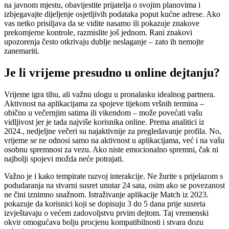
na javnom mjestu, obavijestite prijatelja o svojim planovima i
izbjegavajte dijeljenje osjetljivih podataka poput kućne adrese. Ako
vas netko prisiljava da se vidite nasamo ili pokazuje znakove
prekomjerne kontrole, razmislite još jednom. Rani znakovi
upozorenja često otkrivaju dublje neslaganje – zato ih nemojte
zanemariti.
Je li vrijeme presudno u online dejtanju?
Vrijeme igra tihu, ali važnu ulogu u pronalasku idealnog partnera.
Aktivnost na aplikacijama za spojeve tijekom vršnih termina –
obično u večernjim satima ili vikendom – može povećati vašu
vidljivost jer je tada najviše korisnika online. Prema analitici iz
2024., nedjeljne večeri su najaktivnije za pregledavanje profila. No,
vrijeme se ne odnosi samo na aktivnost u aplikacijama, već i na vašu
osobnu spremnost za vezu. Ako niste emocionalno spremni, čak ni
najbolji spojevi možda neće potrajati.
Važno je i kako tempirate razvoj interakcije. Ne žurite s prijelazom s
podudaranja na stvarni susret unutar 24 sata, osim ako se povezanost
ne čini iznimno snažnom. Istraživanje aplikacije Match iz 2023.
pokazuje da korisnici koji se dopisuju 3 do 5 dana prije susreta
izvještavaju o većem zadovoljstvu prvim dejtom. Taj vremenski
okvir omogućava bolju procjenu kompatibilnosti i stvara dozu