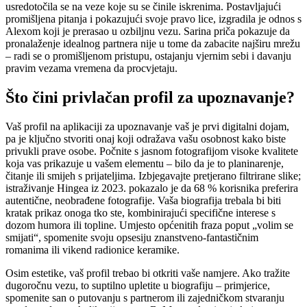
usredotočila se na veze koje su se činile iskrenima. Postavljajući
promišljena pitanja i pokazujući svoje pravo lice, izgradila je odnos s
Alexom koji je prerasao u ozbiljnu vezu. Sarina priča pokazuje da
pronalaženje idealnog partnera nije u tome da zabacite najširu mrežu
– radi se o promišljenom pristupu, ostajanju vjernim sebi i davanju
pravim vezama vremena da procvjetaju.
Što čini privlačan profil za upoznavanje?
Vaš profil na aplikaciji za upoznavanje vaš je prvi digitalni dojam,
pa je ključno stvoriti onaj koji odražava vašu osobnost kako biste
privukli prave osobe. Počnite s jasnom fotografijom visoke kvalitete
koja vas prikazuje u vašem elementu – bilo da je to planinarenje,
čitanje ili smijeh s prijateljima. Izbjegavajte pretjerano filtrirane slike;
istraživanje Hingea iz 2023. pokazalo je da 68 % korisnika preferira
autentične, neobrađene fotografije. Vaša biografija trebala bi biti
kratak prikaz onoga tko ste, kombinirajući specifične interese s
dozom humora ili topline. Umjesto općenitih fraza poput „volim se
smijati“, spomenite svoju opsesiju znanstveno-fantastičnim
romanima ili vikend radionice keramike.
Osim estetike, vaš profil trebao bi otkriti vaše namjere. Ako tražite
dugoročnu vezu, to suptilno upletite u biografiju – primjerice,
spomenite san o putovanju s partnerom ili zajedničkom stvaranju