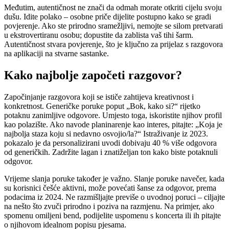
Međutim, autentičnost ne znači da odmah morate otkriti cijelu svoju
dušu. Idite polako – osobne priče dijelite postupno kako se gradi
povjerenje. Ako ste prirodno sramežljivi, nemojte se silom pretvarati
u ekstrovertiranu osobu; dopustite da zablista vaš tihi šarm.
Autentičnost stvara povjerenje, što je ključno za prijelaz s razgovora
na aplikaciji na stvarne sastanke.
Kako najbolje započeti razgovor?
Započinjanje razgovora koji se ističe zahtijeva kreativnost i
konkretnost. Generičke poruke poput „Bok, kako si?“ rijetko
potaknu zanimljive odgovore. Umjesto toga, iskoristite njihov profil
kao polazište. Ako navode planinarenje kao interes, pitajte: „Koja je
najbolja staza koju si nedavno osvojio/la?“ Istraživanje iz 2023.
pokazalo je da personalizirani uvodi dobivaju 40 % više odgovora
od generičkih. Zadržite lagan i znatiželjan ton kako biste potaknuli
odgovor.
Vrijeme slanja poruke također je važno. Slanje poruke navečer, kada
su korisnici češće aktivni, može povećati šanse za odgovor, prema
podacima iz 2024. Ne razmišljajte previše o uvodnoj poruci – ciljajte
na nešto što zvuči prirodno i poziva na razmjenu. Na primjer, ako
spomenu omiljeni bend, podijelite uspomenu s koncerta ili ih pitajte
o njihovom idealnom popisu pjesama.