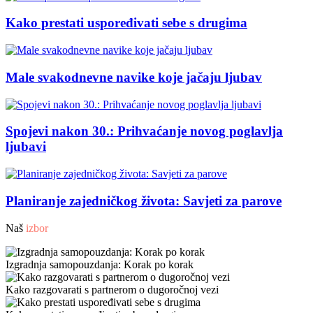
Kako prestati uspoređivati ​​sebe s drugima
Male svakodnevne navike koje jačaju ljubav
Spojevi nakon 30.: Prihvaćanje novog poglavlja
ljubavi
Planiranje zajedničkog života: Savjeti za parove
Naš
izbor
Izgradnja samopouzdanja: Korak po korak
Kako razgovarati s partnerom o dugoročnoj vezi