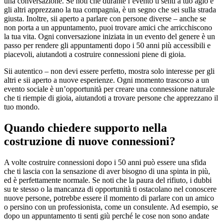
una conversazione. Se noti che durante l’evento ti senti a tuo agio e
gli altri apprezzano la tua compagnia, è un segno che sei sulla strada
giusta. Inoltre, sii aperto a parlare con persone diverse – anche se
non porta a un appuntamento, puoi trovare amici che arricchiscono
la tua vita. Ogni conversazione iniziata in un evento del genere è un
passo per rendere gli appuntamenti dopo i 50 anni più accessibili e
piacevoli, aiutandoti a costruire connessioni piene di gioia.
Sii autentico – non devi essere perfetto, mostra solo interesse per gli
altri e sii aperto a nuove esperienze. Ogni momento trascorso a un
evento sociale è un’opportunità per creare una connessione naturale
che ti riempie di gioia, aiutandoti a trovare persone che apprezzano il
tuo mondo.
Quando chiedere supporto nella
costruzione di nuove connessioni?
A volte costruire connessioni dopo i 50 anni può essere una sfida
che ti lascia con la sensazione di aver bisogno di una spinta in più,
ed è perfettamente normale. Se noti che la paura del rifiuto, i dubbi
su te stesso o la mancanza di opportunità ti ostacolano nel conoscere
nuove persone, potrebbe essere il momento di parlare con un amico
o persino con un professionista, come un consulente. Ad esempio, se
dopo un appuntamento ti senti giù perché le cose non sono andate