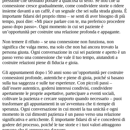
pressione che debbano portare a qualcosa di serio. Se noti che la
connessione cresce gradualmente, come condividere storie o ridere
insieme davanti a un caffè, è un segnale che sei sulla strada giusta. È
importante fidarsi del proprio ritmo – se senti di aver bisogno di più
tempo, puoi dire: «Mi piace parlare con te, ma preferisco procedere
passo dopo passo». Ogni momento in cui sei paziente è
un’opportunità per costruire una relazione profonda e appagante.
Non temere il rifiuto – se una connessione non funziona, non
significa che valga meno, ma solo che non hai ancora trovato la
persona giusta. Ogni conversazione in cui sei paziente e aperto è un
passo verso una connessione che vale il tuo tempo, aiutandoti a
costruire relazioni piene di fiducia e gioia.
Gli appuntamenti dopo i 50 anni sono un’opportunità per costruire
connessioni profonde, autentiche e piene di gioia, poiché si basano
sulla tua saggezza e sulle tue esperienze. Con piccoli passi –
dall’essere autentico, godersi interessi condivisi, condividere
apertamente le proprie aspettative, partecipare a eventi sociali,
coltivare la pazienza e cercare supporto quando necessario – puoi
trasformare gli appuntamenti in un’avventura che ti riempie di
speranza. Ogni conversazione in cui mostri la tua unicità e ogni
momento in cui dimostri pazienza è un passo verso una relazione
significativa e arricchente. È importante fidarsi di sé e concedersi di
godere del processo, poiché le tue storie e i tuoi valori attraggono
persone che ti apprezzano davvero.