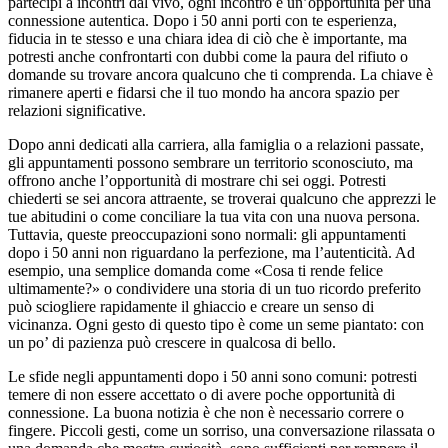
partecipi a incontri dal vivo, ogni incontro è un’opportunità per una
connessione autentica. Dopo i 50 anni porti con te esperienza,
fiducia in te stesso e una chiara idea di ciò che è importante, ma
potresti anche confrontarti con dubbi come la paura del rifiuto o
domande su trovare ancora qualcuno che ti comprenda. La chiave è
rimanere aperti e fidarsi che il tuo mondo ha ancora spazio per
relazioni significative.
Dopo anni dedicati alla carriera, alla famiglia o a relazioni passate,
gli appuntamenti possono sembrare un territorio sconosciuto, ma
offrono anche l’opportunità di mostrare chi sei oggi. Potresti
chiederti se sei ancora attraente, se troverai qualcuno che apprezzi le
tue abitudini o come conciliare la tua vita con una nuova persona.
Tuttavia, queste preoccupazioni sono normali: gli appuntamenti
dopo i 50 anni non riguardano la perfezione, ma l’autenticità. Ad
esempio, una semplice domanda come «Cosa ti rende felice
ultimamente?» o condividere una storia di un tuo ricordo preferito
può sciogliere rapidamente il ghiaccio e creare un senso di
vicinanza. Ogni gesto di questo tipo è come un seme piantato: con
un po’ di pazienza può crescere in qualcosa di bello.
Le sfide negli appuntamenti dopo i 50 anni sono comuni: potresti
temere di non essere accettato o di avere poche opportunità di
connessione. La buona notizia è che non è necessario correre o
fingere. Piccoli gesti, come un sorriso, una conversazione rilassata o