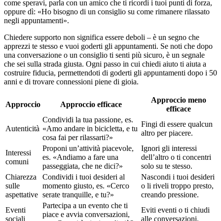
come speravi, parla con un amico che ti ricordi i tuoi punti di forza,
oppure dì: «Ho bisogno di un consiglio su come rimanere rilassato
negli appuntamenti».
Chiedere supporto non significa essere deboli – è un segno che
apprezzi te stesso e vuoi goderti gli appuntamenti. Se noti che dopo
una conversazione o un consiglio ti senti più sicuro, è un segnale
che sei sulla strada giusta. Ogni passo in cui chiedi aiuto ti aiuta a
costruire fiducia, permettendoti di goderti gli appuntamenti dopo i 50
anni e di trovare connessioni piene di gioia.
Approccio meno
Approccio
Approccio efficace
efficace
Condividi la tua passione, es.
Fingi di essere qualcun
Autenticità
«Amo andare in bicicletta, e tu
altro per piacere.
cosa fai per rilassarti?»
Proponi un’attività piacevole,
Ignori gli interessi
Interessi
es. «Andiamo a fare una
dell’altro o ti concentri
comuni
passeggiata, che ne dici?»
solo su te stesso.
Chiarezza
Condividi i tuoi desideri al
Nascondi i tuoi desideri
sulle
momento giusto, es. «Cerco
o li riveli troppo presto,
aspettative
serate tranquille, e tu?»
creando pressione.
Partecipa a un evento che ti
Eventi
Eviti eventi o ti chiudi
piace e avvia conversazioni,
sociali
alle conversazioni.