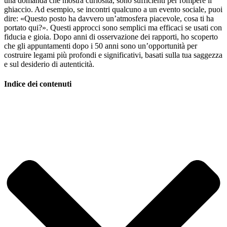
una domanda che mostra curiosità, sono sufficienti per rompere il
ghiaccio. Ad esempio, se incontri qualcuno a un evento sociale, puoi
dire: «Questo posto ha davvero un’atmosfera piacevole, cosa ti ha
portato qui?». Questi approcci sono semplici ma efficaci se usati con
fiducia e gioia. Dopo anni di osservazione dei rapporti, ho scoperto
che gli appuntamenti dopo i 50 anni sono un’opportunità per
costruire legami più profondi e significativi, basati sulla tua saggezza
e sul desiderio di autenticità.
Indice dei contenuti