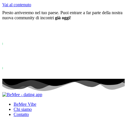
Vai al contenuto
Presto arriveremo nel tuo paese. Puoi entrare a far parte della nostra
nuova community di incontri
già oggi
!
Già più di
0+
iscritti alla lista d'attesa ...
Status: PERMISSION_DENIED - User does not have sufficient permiss
for this property. To learn more about Property ID, see
https://developers.google.com/analytics/devguides/reporting/data/v1/pro
id.
Status: PERMISSION_DENIED - User does not have sufficient permis
for this property. To learn more about Property ID, see
https://developers.google.com/analytics/devguides/reporting/data/v1/pro
id. visite negli ultimi 28 giorni
BeMee Vibe
Chi siamo
Contatto