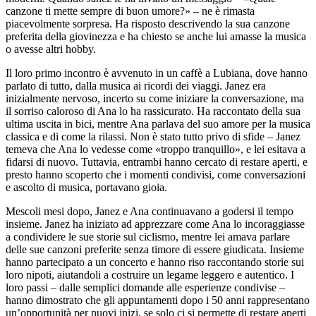
canzone ti mette sempre di buon umore?» – ne è rimasta
piacevolmente sorpresa. Ha risposto descrivendo la sua canzone
preferita della giovinezza e ha chiesto se anche lui amasse la musica
o avesse altri hobby.
Il loro primo incontro è avvenuto in un caffè a Lubiana, dove hanno
parlato di tutto, dalla musica ai ricordi dei viaggi. Janez era
inizialmente nervoso, incerto su come iniziare la conversazione, ma
il sorriso caloroso di Ana lo ha rassicurato. Ha raccontato della sua
ultima uscita in bici, mentre Ana parlava del suo amore per la musica
classica e di come la rilassi. Non è stato tutto privo di sfide – Janez
temeva che Ana lo vedesse come «troppo tranquillo», e lei esitava a
fidarsi di nuovo. Tuttavia, entrambi hanno cercato di restare aperti, e
presto hanno scoperto che i momenti condivisi, come conversazioni
e ascolto di musica, portavano gioia.
Mescoli mesi dopo, Janez e Ana continuavano a godersi il tempo
insieme. Janez ha iniziato ad apprezzare come Ana lo incoraggiasse
a condividere le sue storie sul ciclismo, mentre lei amava parlare
delle sue canzoni preferite senza timore di essere giudicata. Insieme
hanno partecipato a un concerto e hanno riso raccontando storie sui
loro nipoti, aiutandoli a costruire un legame leggero e autentico. I
loro passi – dalle semplici domande alle esperienze condivise –
hanno dimostrato che gli appuntamenti dopo i 50 anni rappresentano
un’opportunità per nuovi inizi, se solo ci si permette di restare aperti