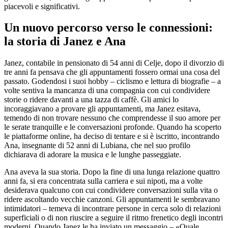
piacevoli e significativi.
Un nuovo percorso verso le connessioni:
la storia di Janez e Ana
Janez, contabile in pensionato di 54 anni di Celje, dopo il divorzio di
tre anni fa pensava che gli appuntamenti fossero ormai una cosa del
passato. Godendosi i suoi hobby – ciclismo e lettura di biografie – a
volte sentiva la mancanza di una compagnia con cui condividere
storie o ridere davanti a una tazza di caffè. Gli amici lo
incoraggiavano a provare gli appuntamenti, ma Janez esitava,
temendo di non trovare nessuno che comprendesse il suo amore per
le serate tranquille e le conversazioni profonde. Quando ha scoperto
le piattaforme online, ha deciso di tentare e si è iscritto, incontrando
Ana, insegnante di 52 anni di Lubiana, che nel suo profilo
dichiarava di adorare la musica e le lunghe passeggiate.
Ana aveva la sua storia. Dopo la fine di una lunga relazione quattro
anni fa, si era concentrata sulla carriera e sui nipoti, ma a volte
desiderava qualcuno con cui condividere conversazioni sulla vita o
ridere ascoltando vecchie canzoni. Gli appuntamenti le sembravano
intimidatori – temeva di incontrare persone in cerca solo di relazioni
superficiali o di non riuscire a seguire il ritmo frenetico degli incontri
moderni. Quando Janez le ha inviato un messaggio – «Quale