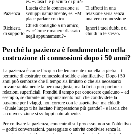
es. «Cosa ti è piaciuto di più?»
Lascia che la connessione si
Ti affretti in una
Pazienza
sviluppi naturalmente, es. «Mi
relazione seria senza
piace parlare con te»
una vera connessione.
Chiedi consiglio a un amico,
Richiesta
Ignori i tuoi dubbi e ti
es. «Come rimanere rilassato
di supporto
chiudi in te stesso.
negli appuntamenti?»
Perché la pazienza è fondamentale nella
costruzione di connessioni dopo i 50 anni?
La pazienza è come l’acqua che lentamente modella la pietra – ti
permette di costruire connessioni solide e significative. Dopo i 50
anni può sembrare che il tempo sia limitato o che sia necessario
trovare rapidamente la persona giusta, ma la fretta può portare a
relazioni superficiali. Prenditi il tempo per conoscere qualcuno – ad
esempio, se durante un appuntamento noti che condividete la
passione per i viaggi, non correre con le aspettative, ma chiedi:
«Quale luogo ti ha lasciato l’impressione più grande?» e lascia che
la conversazione si sviluppi naturalmente.
Per coltivare la pazienza, concentrati sul processo, non sull’obiettivo
– goditi conversazioni, passeggiate o attività condivise senza la