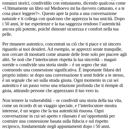
romanzi storici, condividilo con entusiasmo, dicendo qualcosa come
«Ultimamente un libro sul Medioevo mi ha davvero catturato, e a te
cosa piace leggere?». Questo apre la porta a una conversazione
naturale e ti collega con qualcuno che apprezza la tua unicità. Dopo
i 50 anni, le tue esperienze e la tua saggezza rendono l’autenticità
ancora più potente, poiché dimostri sicurezza e comfort nella tua
pelle.
Per rimanere autentico, concentrati su ciò che ti piace e sii sincero
riguardo ai tuoi desideri. Ad esempio, se apprezzi serate tranquille,
non cercare di mostrarti come amante delle feste solo per piacere agli
altri. Se noti che l’interlocutore rispetta la tua sincerità – magari
sorride o condivide una storia simile – è un segno che stai
costruendo una connessione significativa. È importante fidarsi del
proprio istinto: se dopo una conversazione ti senti fedele a te stesso,
è un segnale che sei sulla strada giusta. Ogni momento in cui sei
autentico è un passo verso una relazione profonda che ti riempie di
gioia, attirando persone che apprezzano il tuo vero io.
Non temere la vulnerabilità – se condividi una storia della tua vita,
come un ricordo di un viaggio speciale, e l’interlocutore mostra
interesse, è un segno che la tua autenticità risuona. Ogni
conversazione in cui sei aperto e rilassato è un’opportunità per
costruire una connessione basata sulla fiducia e sul rispetto
reciproco, fondamentale negli appuntamenti dopo i 50 anni.