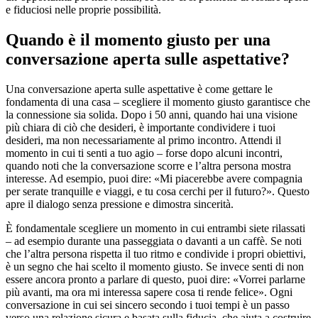
e fiduciosi nelle proprie possibilità.
Quando è il momento giusto per una
conversazione aperta sulle aspettative?
Una conversazione aperta sulle aspettative è come gettare le
fondamenta di una casa – scegliere il momento giusto garantisce che
la connessione sia solida. Dopo i 50 anni, quando hai una visione
più chiara di ciò che desideri, è importante condividere i tuoi
desideri, ma non necessariamente al primo incontro. Attendi il
momento in cui ti senti a tuo agio – forse dopo alcuni incontri,
quando noti che la conversazione scorre e l’altra persona mostra
interesse. Ad esempio, puoi dire: «Mi piacerebbe avere compagnia
per serate tranquille e viaggi, e tu cosa cerchi per il futuro?». Questo
apre il dialogo senza pressione e dimostra sincerità.
È fondamentale scegliere un momento in cui entrambi siete rilassati
– ad esempio durante una passeggiata o davanti a un caffè. Se noti
che l’altra persona rispetta il tuo ritmo e condivide i propri obiettivi,
è un segno che hai scelto il momento giusto. Se invece senti di non
essere ancora pronto a parlare di questo, puoi dire: «Vorrei parlarne
più avanti, ma ora mi interessa sapere cosa ti rende felice». Ogni
conversazione in cui sei sincero secondo i tuoi tempi è un passo
verso una relazione sicura e basata sulla fiducia, che aiuta a costruire